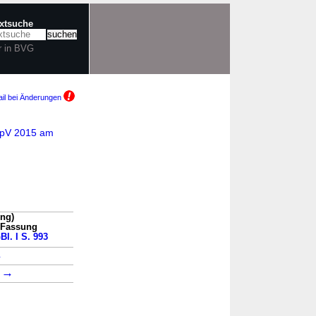
extsuche
r in BVG
il bei Änderungen
AnpV 2015 am
ung)
n Fassung
Bl. I S. 993
→
→
1