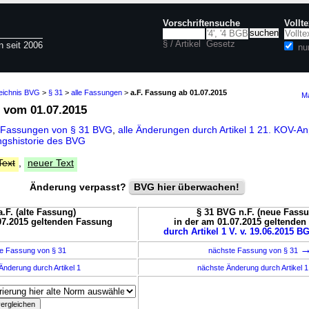
Vorschriftensuche
Vollt
§ / Artikel
Gesetz
n seit 2006
nu
zeichnis BVG
>
§ 31
>
alle Fassungen
>
a.F. Fassung ab 01.07.2015
Ma
vom 01.07.2015
 Fassungen von § 31 BVG
,
alle Änderungen durch Artikel 1 21. KOV-
gshistorie des BVG
Text
,
neuer Text
Änderung verpasst?
BVG hier überwachen!
.F. (alte Fassung)
§ 31 BVG n.F. (neue Fass
07.2015 geltenden Fassung
in der am 01.07.2015 geltende
durch Artikel 1 V. v. 19.06.2015 BG
e Fassung von § 31
nächste Fassung von § 31
Änderung durch Artikel 1
nächste Änderung durch Artikel 