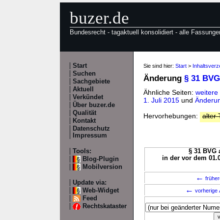
buzer.de
Bundesrecht - tagaktuell konsolidiert - alle Fassunge
Start
Sie sind hier:
Start
>
Inhaltsver
Suchen
Änderung
§ 31 BVG
Sachgebiete
Aktuell
Ähnliche Seiten:
weitere
Verkündet
1. Juli 2015
und
Änderun
Über buzer.de
Qualität
Hervorhebungen:
alter 
Kontakt
Datenschutz
Impressum
Tools:
§ 31 BVG a
in der vor dem 01.
Blog-Plugin
Mobilversion
←
früher
Update via:
←
Web-Widget
vorherige 
Feed
Rechtskataster