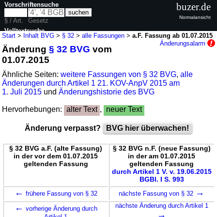
Vorschriftensuche
buzer.de
Normalansicht
§ / Art.
Gesetz
Volltextsuche
Start
>
Inhalt BVG
>
§ 32
>
alle Fassungen
>
a.F. Fassung ab 01.07.2015
Änderungsalarm
Änderung
§ 32 BVG
vom
nur in BVG
01.07.2015
Ähnliche Seiten:
weitere Fassungen von § 32 BVG
,
alle
Änderungen durch Artikel 1 21. KOV-AnpV 2015 am
1. Juli 2015
und
Änderungshistorie des BVG
Hervorhebungen:
alter Text
,
neuer Text
Änderung verpasst?
BVG hier überwachen!
§ 32 BVG a.F. (alte Fassung)
§ 32 BVG n.F. (neue Fassung)
in der vor dem 01.07.2015
in der am 01.07.2015
geltenden Fassung
geltenden Fassung
durch Artikel 1 V. v. 19.06.2015
BGBl. I S. 993
←
→
frühere Fassung von § 32
nächste Fassung von § 32
←
nächste Änderung durch Artikel 1
vorherige Änderung durch
→
Artikel 1