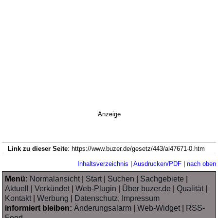
Anzeige
Link zu dieser Seite
: https://www.buzer.de/gesetz/443/al47671-0.htm
Inhaltsverzeichnis
|
Ausdrucken/PDF
|
nach oben
Menü:
Normalansicht
|
Start
|
Suchen
|
Sachgebiete
|
Aktuell
|
Verkündet
|
Web-Plugin
|
Über buzer.de
|
Qualität
|
Kontakt
|
Werbung
|
Datenschutz, Impressum
informiert bleiben:
Änderungsalarm
|
Web-Widget
|
RSS-
Feed