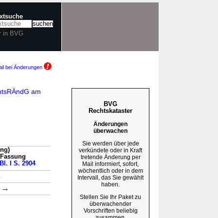
extsuche
r in BVG
il bei Änderungen
EntsRÄndG am
BVG
Rechtskataster
Änderungen
überwachen
Sie werden über jede
ung)
verkündete oder in Kraft
n Fassung
tretende Änderung per
Bl. I S. 2904
Mail informiert, sofort,
wöchentlich oder in dem
→
Intervall, das Sie gewählt
haben.
→
1
Stellen Sie Ihr Paket zu
überwachender
Vorschriften beliebig
zusammen.