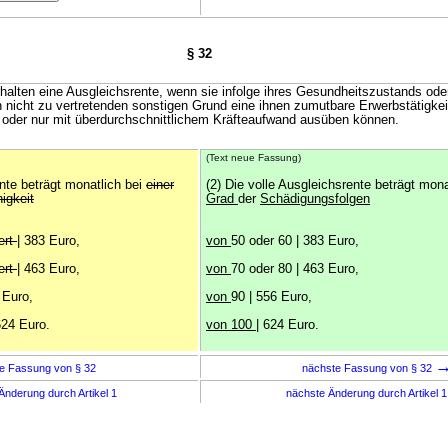
§ 32
halten eine Ausgleichsrente, wenn sie infolge ihres Gesundheitszustands ode
 nicht zu vertretenden sonstigen Grund eine ihnen zumutbare Erwerbstätigkeit
oder nur mit überdurchschnittlichem Kräfteaufwand ausüben können.
(Text neue Fassung)
ente beträgt monatlich bei
einer
(2) Die volle Ausgleichsrente beträgt mon
igkeit
Grad
der
Schädigungsfolgen
ert
| 383 Euro,
von
50 oder 60 | 383 Euro,
ert
| 463 Euro,
von
70 oder 80 | 463 Euro,
 Euro,
von
90 | 556 Euro,
624 Euro.
von 100
| 624 Euro.
e Fassung von § 32
nächste Fassung von § 32
Änderung durch Artikel 1
nächste Änderung durch Artikel 