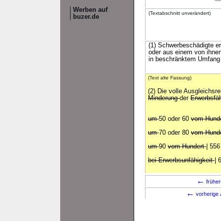
Werben auf
(Textabschnitt unverändert)
buzer.de
(1) Schwerbeschädigte er
oder aus einem von ihnen
in beschränktem Umfang 
(Text alte Fassung)
(2) Die volle Ausgleichsr
Minderung
der
Erwerbsfäh
um
50 oder 60
vom Hund
um
70 oder 80
vom Hund
um
90
vom Hundert
| 556
bei Erwerbsunfähigkeit
| 
←
früher
←
vorherige 