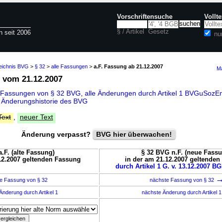
Vorschriftensuche
Vollt
§ / Artikel
Gesetz
n seit 2006
nu
zeichnis BVG
>
§ 32
>
alle Fassungen
>
a.F. Fassung ab 21.12.2007
Ma
vom 21.12.2007
 Fassungen von § 32 BVG
,
alle Änderungen durch Artikel 1 BVGuSoz
d
Änderungshistorie des BVG
Text
,
neuer Text
Änderung verpasst?
BVG hier überwachen!
.F. (alte Fassung)
§ 32 BVG n.F. (neue Fass
12.2007 geltenden Fassung
in der am 21.12.2007 geltende
durch Artikel 1 G. v. 13.12.2007 BG
e Fassung von § 32
nächste Fassung von § 32
Änderung durch Artikel 1
nächste Änderung durch Artikel 