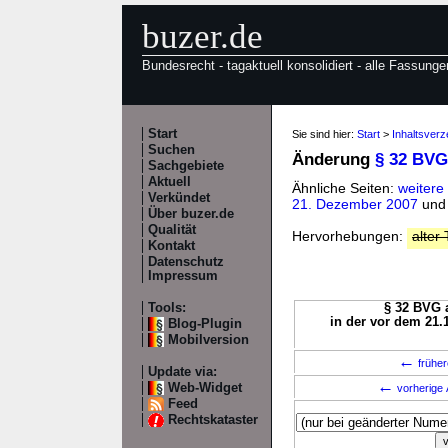
buzer.de
Bundesrecht - tagaktuell konsolidiert - alle Fassunge
Start
Sie sind hier:
Start
>
Inhaltsver
Suchen
Änderung
§ 32 BVG
Sachgebiete
Aktuell
Ähnliche Seiten:
weitere
Verkündet
21. Dezember 2007
un
Über buzer.de
Qualität
Hervorhebungen:
alter 
Kontakt
Datenschutz
Impressum
Tools:
§ 32 BVG a
in der vor dem 21.
Blog-Plugin
Mobilversion
←
früher
Update via:
←
Web-Widget
vorherige 
Feed
Rechtskataster