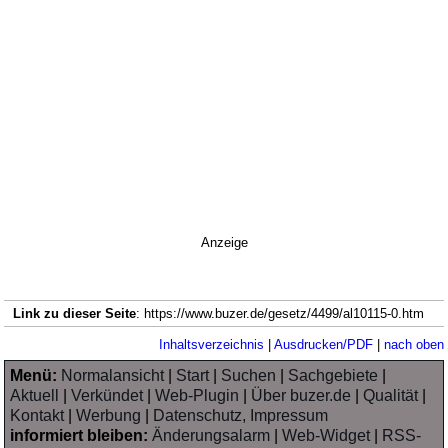
Anzeige
Link zu dieser Seite
: https://www.buzer.de/gesetz/4499/al10115-0.htm
Inhaltsverzeichnis
|
Ausdrucken/PDF
|
nach oben
Menü:
Normalansicht
|
Start
|
Suchen
|
Sachgebiete
|
Aktuell
|
Verkündet
|
Web-Plugin
|
Über buzer.de
|
Qualität
|
Kontakt
|
Werbung
|
Datenschutz, Impressum
informiert bleiben:
Änderungsalarm
|
Web-Widget
|
RSS-