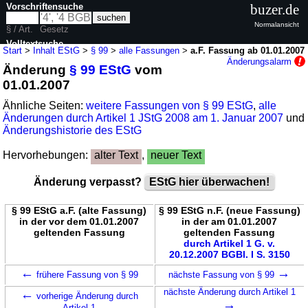
Vorschriftensuche
buzer.de
Normalansicht
§ / Art.
Gesetz
Volltextsuche
Start
>
Inhalt EStG
>
§ 99
>
alle Fassungen
>
a.F. Fassung ab 01.01.2007
Änderungsalarm
Änderung
§ 99 EStG
vom
nur in EStG
01.01.2007
Ähnliche Seiten:
weitere Fassungen von § 99 EStG
,
alle
Änderungen durch Artikel 1 JStG 2008 am 1. Januar 2007
und
Änderungshistorie des EStG
Hervorhebungen:
alter Text
,
neuer Text
Änderung verpasst?
EStG hier überwachen!
§ 99 EStG a.F. (alte Fassung)
§ 99 EStG n.F. (neue Fassung)
in der vor dem 01.01.2007
in der am 01.01.2007
geltenden Fassung
geltenden Fassung
durch Artikel 1 G. v.
20.12.2007 BGBl. I S. 3150
←
→
frühere Fassung von § 99
nächste Fassung von § 99
←
nächste Änderung durch Artikel 1
vorherige Änderung durch
→
Artikel 1