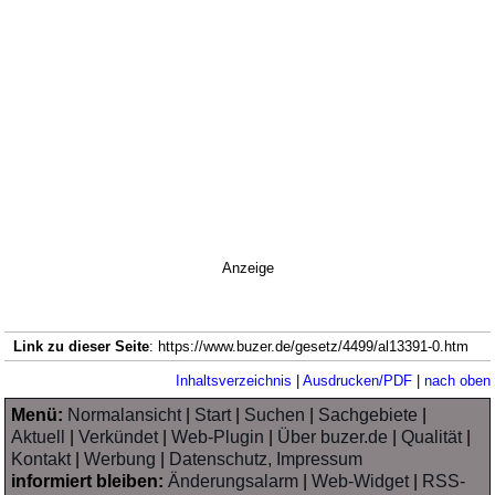
Anzeige
Link zu dieser Seite
: https://www.buzer.de/gesetz/4499/al13391-0.htm
Inhaltsverzeichnis
|
Ausdrucken/PDF
|
nach oben
Menü:
Normalansicht
|
Start
|
Suchen
|
Sachgebiete
|
Aktuell
|
Verkündet
|
Web-Plugin
|
Über buzer.de
|
Qualität
|
Kontakt
|
Werbung
|
Datenschutz, Impressum
informiert bleiben:
Änderungsalarm
|
Web-Widget
|
RSS-