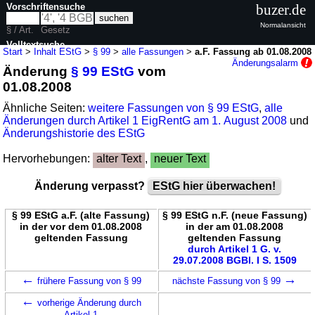
Vorschriftensuche
buzer.de
Normalansicht
§ / Art.
Gesetz
Volltextsuche
Start
>
Inhalt EStG
>
§ 99
>
alle Fassungen
>
a.F. Fassung ab 01.08.2008
Änderungsalarm
Änderung
§ 99 EStG
vom
nur in EStG
01.08.2008
Ähnliche Seiten:
weitere Fassungen von § 99 EStG
,
alle
Änderungen durch Artikel 1 EigRentG am 1. August 2008
und
Änderungshistorie des EStG
Hervorhebungen:
alter Text
,
neuer Text
Änderung verpasst?
EStG hier überwachen!
§ 99 EStG a.F. (alte Fassung)
§ 99 EStG n.F. (neue Fassung)
in der vor dem 01.08.2008
in der am 01.08.2008
geltenden Fassung
geltenden Fassung
durch Artikel 1 G. v.
29.07.2008 BGBl. I S. 1509
←
→
frühere Fassung von § 99
nächste Fassung von § 99
←
vorherige Änderung durch
Artikel 1