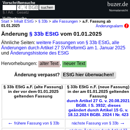
Vorschriftensuche
buzer.de
Normalansicht
§ / Art.
Gesetz
Volltextsuche
Start
>
Inhalt EStG
>
§ 33b
>
alle Fassungen
>
a.F. Fassung ab
01.01.2025
Änderungsalarm
nur in EStG
Änderung
§ 33b EStG
vom 01.01.2025
Ähnliche Seiten:
weitere Fassungen von § 33b EStG
,
alle
Änderungen durch Artikel 27 SVReformG am 1. Januar 2025
und
Änderungshistorie des EStG
Hervorhebungen:
alter Text
,
neuer Text
Änderung verpasst?
EStG hier überwachen!
§ 33b EStG a.F. (alte Fassung)
§ 33b EStG n.F. (neue Fassung)
in der vor dem 01.01.2025
in der am 01.01.2025 geltenden
geltenden Fassung
Fassung
durch Artikel 27 G. v. 20.08.2021
BGBl. I S. 3932; dieses
geändert durch Artikel 15 G. v.
18.12.2024 BGBl. 2024 I Nr. 423
←
→
frühere Fassung von § 33b
nächste Fassung von § 33b