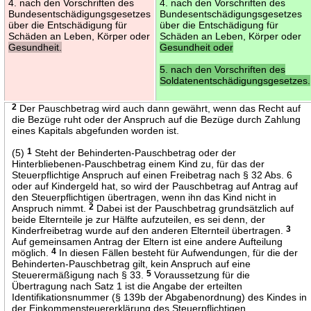
4. nach den Vorschriften des
4. nach den Vorschriften des
Bundesentschädigungsgesetzes
Bundesentschädigungsgesetzes
über die Entschädigung für
über die Entschädigung für
Schäden an Leben, Körper oder
Schäden an Leben, Körper oder
Gesundheit.
Gesundheit oder
5. nach den Vorschriften des
Soldatenentschädigungsgesetzes.
2
Der Pauschbetrag wird auch dann gewährt, wenn das Recht auf
die Bezüge ruht oder der Anspruch auf die Bezüge durch Zahlung
eines Kapitals abgefunden worden ist.
(5)
1
Steht der Behinderten-Pauschbetrag oder der
Hinterbliebenen-Pauschbetrag einem Kind zu, für das der
Steuerpflichtige Anspruch auf einen Freibetrag nach § 32 Abs. 6
oder auf Kindergeld hat, so wird der Pauschbetrag auf Antrag auf
den Steuerpflichtigen übertragen, wenn ihn das Kind nicht in
Anspruch nimmt.
2
Dabei ist der Pauschbetrag grundsätzlich auf
beide Elternteile je zur Hälfte aufzuteilen, es sei denn, der
Kinderfreibetrag wurde auf den anderen Elternteil übertragen.
3
Auf gemeinsamen Antrag der Eltern ist eine andere Aufteilung
möglich.
4
In diesen Fällen besteht für Aufwendungen, für die der
Behinderten-Pauschbetrag gilt, kein Anspruch auf eine
Steuerermäßigung nach § 33.
5
Voraussetzung für die
Übertragung nach Satz 1 ist die Angabe der erteilten
Identifikationsnummer (§ 139b der Abgabenordnung) des Kindes in
der Einkommensteuererklärung des Steuerpflichtigen.