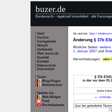
buzer.de
Bundesrecht - tagaktuell konsolidiert - alle Fassunge
Start
Sie sind hier:
Start
>
Inhaltsverz
Suchen
Änderung
§ 37b ES
Sachgebiete
Aktuell
Ähnliche Seiten:
weitere
Verkündet
1. Januar 2007
und
Ände
Über buzer.de
Qualität
Hervorhebungen:
alter 
Kontakt
Datenschutz
Impressum
Tools:
§ 37b EStG 
in der vor dem 01.
Blog-Plugin
Mobilversion
(keine früh
Update via:
←
Web-Widget
vorherige 
Feed
Rechtskataster