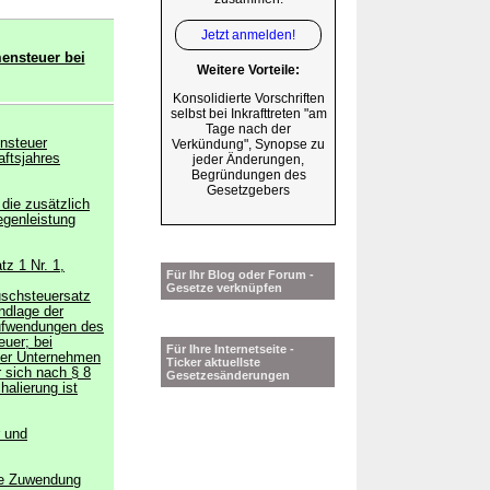
Jetzt anmelden!
ensteuer bei
Weitere Vorteile:
Konsolidierte Vorschriften
selbst bei Inkrafttreten "am
Tage nach der
ensteuer
Verkündung", Synopse zu
aftsjahres
jeder Änderungen,
Begründungen des
Gesetzgebers
die zusätzlich
egenleistung
z 1 Nr. 1,
Für Ihr Blog oder Forum -
Gesetze verknüpfen
uschsteuersatz
ndlage der
ufwendungen des
euer; bei
Für Ihre Internetseite -
ner Unternehmen
Ticker aktuellste
 sich nach § 8
Gesetzesänderungen
alierung ist
r und
ne Zuwendung