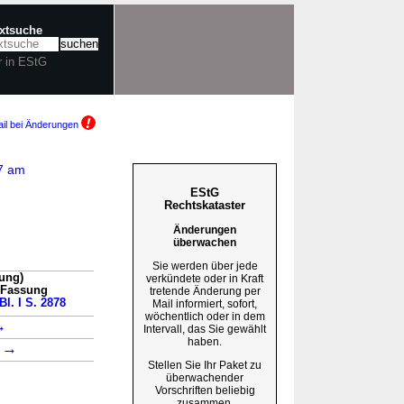
extsuche
r in EStG
il bei Änderungen
07 am
EStG
Rechtskataster
Änderungen
überwachen
Sie werden über jede
ung)
verkündete oder in Kraft
n Fassung
tretende Änderung per
Bl. I S. 2878
Mail informiert, sofort,
wöchentlich oder in dem
→
Intervall, das Sie gewählt
haben.
→
1
Stellen Sie Ihr Paket zu
überwachender
Vorschriften beliebig
zusammen.