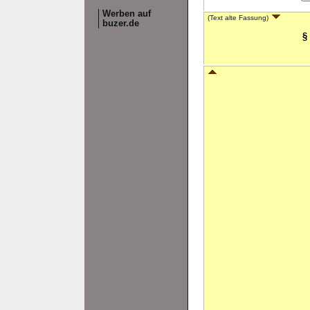
Werben auf
(Text alte Fassung)
buzer.de
§