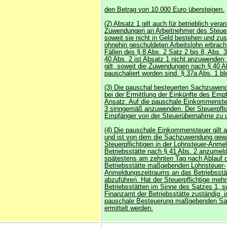
den Betrag von 10.000 Euro übersteigen.
(2) Absatz 1 gilt auch für betrieblich vera
Zuwendungen an Arbeitnehmer des Steuerp
soweit sie nicht in Geld bestehen und zu
ohnehin geschuldeten Arbeitslohn erbrach
Fällen des § 8 Abs. 2 Satz 2 bis 8, Abs. 
40 Abs. 2 ist Absatz 1 nicht anzuwenden
gilt, soweit die Zuwendungen nach § 40 A
pauschaliert worden sind. § 37a Abs. 1 ble
(3) Die pauschal besteuerten Sachzuwen
bei der Ermittlung der Einkünfte des Emp
Ansatz. Auf die pauschale Einkommensteu
3 sinngemäß anzuwenden. Der Steuerpflic
Empfänger von der Steuerübernahme zu un
(4) Die pauschale Einkommensteuer gilt a
und ist von dem die Sachzuwendung gew
Steuerpflichtigen in der Lohnsteuer-Anme
Betriebsstätte nach § 41 Abs. 2 anzumel
spätestens am zehnten Tag nach Ablauf d
Betriebsstätte maßgebenden Lohnsteuer-
Anmeldungszeitraums an das Betriebsstä
abzuführen. Hat der Steuerpflichtige mehr
Betriebsstätten im Sinne des Satzes 1, so
Finanzamt der Betriebsstätte zuständig, in
pauschale Besteuerung maßgebenden S
ermittelt werden.