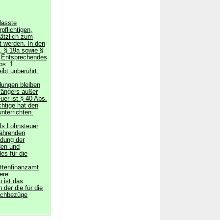
nlasste
flichtigen,
sätzlich zum
t werden. In den
3, § 19a sowie §
; Entsprechendes
bs. 1
ibt unberührt.
dungen bleiben
fängers außer
er ist § 40 Abs.
htige hat den
terrichten.
ls Lohnsteuer
ährenden
ldung der
den und
es für die
ttenfinanzamt
ere
 ist das
 der die für die
achbezüge