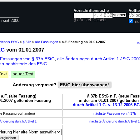
Vorschriftensuche
Vollt
§ / Artikel
Gesetz
n seit 2006
nu
eichnis EStG
>
§ 37b
>
alle Fassungen
>
a.F. Fassung ab 01.01.2007
Ma
tG
vom 01.01.2007
 Fassungen von § 37b EStG
,
alle Änderungen durch Artikel 1 JStG 20
rungshistorie des EStG
Text
,
neuer Text
Änderung verpasst?
EStG hier überwachen!
a.F. (alte Fassung)
§ 37b EStG n.F. (neue Fass
01.2007 geltenden Fassung
in der am 01.01.2007 geltende
durch Artikel 1 G. v. 13.12.2006 BG
ere Fassung vorhanden)
nächste Fassung von § 37b
Änderung durch Artikel 1
nächste Änderung durch Artikel 