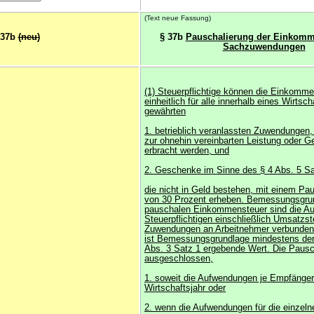
(Text neue Fassung)
 37b
(neu)
§ 37b
Pauschalierung der Einkomm
Sachzuwendungen
(1) Steuerpflichtige können die Einkomm
einheitlich für alle innerhalb eines Wirtsch
gewährten
1. betrieblich veranlassten Zuwendungen, 
zur ohnehin vereinbarten Leistung oder G
erbracht werden, und
2. Geschenke im Sinne des § 4 Abs. 5 Sat
die nicht in Geld bestehen, mit einem Pa
von 30 Prozent erheben. Bemessungsgru
pauschalen Einkommensteuer sind die A
Steuerpflichtigen einschließlich Umsatzst
Zuwendungen an Arbeitnehmer verbunde
ist Bemessungsgrundlage mindestens der
Abs. 3 Satz 1 ergebende Wert. Die Pausch
ausgeschlossen,
1. soweit die Aufwendungen je Empfänge
Wirtschaftsjahr oder
2. wenn die Aufwendungen für die einzel