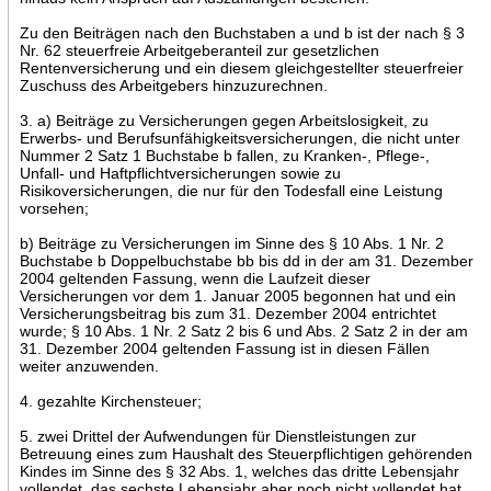
Zu den Beiträgen nach den Buchstaben a und b ist der nach § 3
Nr. 62 steuerfreie Arbeitgeberanteil zur gesetzlichen
Rentenversicherung und ein diesem gleichgestellter steuerfreier
Zuschuss des Arbeitgebers hinzuzurechnen.
3. a) Beiträge zu Versicherungen gegen Arbeitslosigkeit, zu
Erwerbs- und Berufsunfähigkeitsversicherungen, die nicht unter
Nummer 2 Satz 1 Buchstabe b fallen, zu Kranken-, Pflege-,
Unfall- und Haftpflichtversicherungen sowie zu
Risikoversicherungen, die nur für den Todesfall eine Leistung
vorsehen;
b) Beiträge zu Versicherungen im Sinne des § 10 Abs. 1 Nr. 2
Buchstabe b Doppelbuchstabe bb bis dd in der am 31. Dezember
2004 geltenden Fassung, wenn die Laufzeit dieser
Versicherungen vor dem 1. Januar 2005 begonnen hat und ein
Versicherungsbeitrag bis zum 31. Dezember 2004 entrichtet
wurde; § 10 Abs. 1 Nr. 2 Satz 2 bis 6 und Abs. 2 Satz 2 in der am
31. Dezember 2004 geltenden Fassung ist in diesen Fällen
weiter anzuwenden.
4. gezahlte Kirchensteuer;
5. zwei Drittel der Aufwendungen für Dienstleistungen zur
Betreuung eines zum Haushalt des Steuerpflichtigen gehörenden
Kindes im Sinne des § 32 Abs. 1, welches das dritte Lebensjahr
vollendet, das sechste Lebensjahr aber noch nicht vollendet hat,