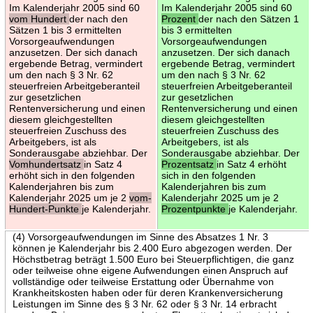
Im Kalenderjahr 2005 sind 60
Im Kalenderjahr 2005 sind 60
vom Hundert
der nach den
Prozent
der nach den Sätzen 1
Sätzen 1 bis 3 ermittelten
bis 3 ermittelten
Vorsorgeaufwendungen
Vorsorgeaufwendungen
anzusetzen. Der sich danach
anzusetzen. Der sich danach
ergebende Betrag, vermindert
ergebende Betrag, vermindert
um den nach § 3 Nr. 62
um den nach § 3 Nr. 62
steuerfreien Arbeitgeberanteil
steuerfreien Arbeitgeberanteil
zur gesetzlichen
zur gesetzlichen
Rentenversicherung und einen
Rentenversicherung und einen
diesem gleichgestellten
diesem gleichgestellten
steuerfreien Zuschuss des
steuerfreien Zuschuss des
Arbeitgebers, ist als
Arbeitgebers, ist als
Sonderausgabe abziehbar. Der
Sonderausgabe abziehbar. Der
Vomhundertsatz
in Satz 4
Prozentsatz
in Satz 4 erhöht
erhöht sich in den folgenden
sich in den folgenden
Kalenderjahren bis zum
Kalenderjahren bis zum
Kalenderjahr 2025 um je 2
vom-
Kalenderjahr 2025 um je 2
Hundert-Punkte
je Kalenderjahr.
Prozentpunkte
je Kalenderjahr.
(4) Vorsorgeaufwendungen im Sinne des Absatzes 1 Nr. 3
können je Kalenderjahr bis 2.400 Euro abgezogen werden. Der
Höchstbetrag beträgt 1.500 Euro bei Steuerpflichtigen, die ganz
oder teilweise ohne eigene Aufwendungen einen Anspruch auf
vollständige oder teilweise Erstattung oder Übernahme von
Krankheitskosten haben oder für deren Krankenversicherung
Leistungen im Sinne des § 3 Nr. 62 oder § 3 Nr. 14 erbracht