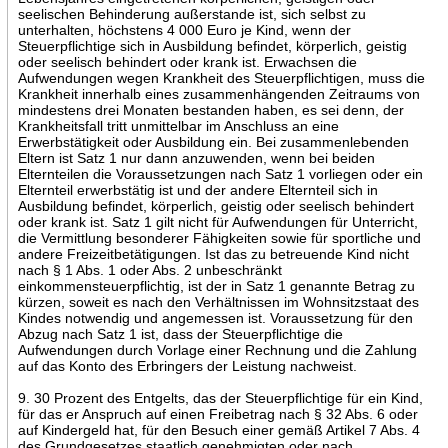
seelischen Behinderung außerstande ist, sich selbst zu
unterhalten, höchstens 4 000 Euro je Kind, wenn der
Steuerpflichtige sich in Ausbildung befindet, körperlich, geistig
oder seelisch behindert oder krank ist. Erwachsen die
Aufwendungen wegen Krankheit des Steuerpflichtigen, muss die
Krankheit innerhalb eines zusammenhängenden Zeitraums von
mindestens drei Monaten bestanden haben, es sei denn, der
Krankheitsfall tritt unmittelbar im Anschluss an eine
Erwerbstätigkeit oder Ausbildung ein. Bei zusammenlebenden
Eltern ist Satz 1 nur dann anzuwenden, wenn bei beiden
Elternteilen die Voraussetzungen nach Satz 1 vorliegen oder ein
Elternteil erwerbstätig ist und der andere Elternteil sich in
Ausbildung befindet, körperlich, geistig oder seelisch behindert
oder krank ist. Satz 1 gilt nicht für Aufwendungen für Unterricht,
die Vermittlung besonderer Fähigkeiten sowie für sportliche und
andere Freizeitbetätigungen. Ist das zu betreuende Kind nicht
nach § 1 Abs. 1 oder Abs. 2 unbeschränkt
einkommensteuerpflichtig, ist der in Satz 1 genannte Betrag zu
kürzen, soweit es nach den Verhältnissen im Wohnsitzstaat des
Kindes notwendig und angemessen ist. Voraussetzung für den
Abzug nach Satz 1 ist, dass der Steuerpflichtige die
Aufwendungen durch Vorlage einer Rechnung und die Zahlung
auf das Konto des Erbringers der Leistung nachweist.
9. 30 Prozent des Entgelts, das der Steuerpflichtige für ein Kind,
für das er Anspruch auf einen Freibetrag nach § 32 Abs. 6 oder
auf Kindergeld hat, für den Besuch einer gemäß Artikel 7 Abs. 4
des Grundgesetzes staatlich genehmigten oder nach