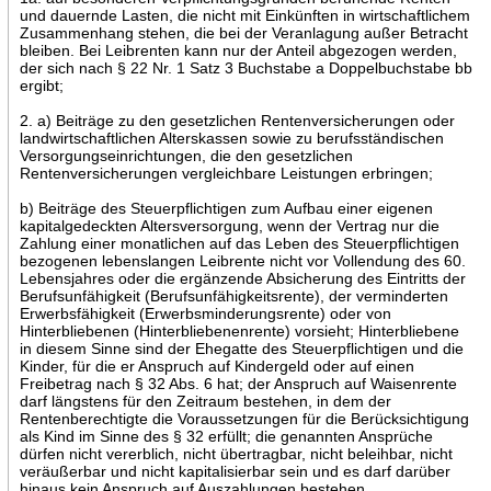
und dauernde Lasten, die nicht mit Einkünften in wirtschaftlichem
Zusammenhang stehen, die bei der Veranlagung außer Betracht
bleiben. Bei Leibrenten kann nur der Anteil abgezogen werden,
der sich nach § 22 Nr. 1 Satz 3 Buchstabe a Doppelbuchstabe bb
ergibt;
2. a) Beiträge zu den gesetzlichen Rentenversicherungen oder
landwirtschaftlichen Alterskassen sowie zu berufsständischen
Versorgungseinrichtungen, die den gesetzlichen
Rentenversicherungen vergleichbare Leistungen erbringen;
b) Beiträge des Steuerpflichtigen zum Aufbau einer eigenen
kapitalgedeckten Altersversorgung, wenn der Vertrag nur die
Zahlung einer monatlichen auf das Leben des Steuerpflichtigen
bezogenen lebenslangen Leibrente nicht vor Vollendung des 60.
Lebensjahres oder die ergänzende Absicherung des Eintritts der
Berufsunfähigkeit (Berufsunfähigkeitsrente), der verminderten
Erwerbsfähigkeit (Erwerbsminderungsrente) oder von
Hinterbliebenen (Hinterbliebenenrente) vorsieht; Hinterbliebene
in diesem Sinne sind der Ehegatte des Steuerpflichtigen und die
Kinder, für die er Anspruch auf Kindergeld oder auf einen
Freibetrag nach § 32 Abs. 6 hat; der Anspruch auf Waisenrente
darf längstens für den Zeitraum bestehen, in dem der
Rentenberechtigte die Voraussetzungen für die Berücksichtigung
als Kind im Sinne des § 32 erfüllt; die genannten Ansprüche
dürfen nicht vererblich, nicht übertragbar, nicht beleihbar, nicht
veräußerbar und nicht kapitalisierbar sein und es darf darüber
hinaus kein Anspruch auf Auszahlungen bestehen.