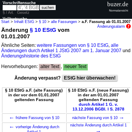
Vorschriftensuche
buzer.de
Normalansicht
§ / Art.
Gesetz
Volltextsuche
Start
>
Inhalt EStG
>
§ 10
>
alle Fassungen
>
a.F. Fassung ab 01.01.2007
Änderungsalarm
Änderung
§ 10 EStG
vom
nur in EStG
01.01.2007
Ähnliche Seiten:
weitere Fassungen von § 10 EStG
,
alle
Änderungen durch Artikel 1 JStG 2007 am 1. Januar 2007
und
Änderungshistorie des EStG
Hervorhebungen:
alter Text
,
neuer Text
Änderung verpasst?
EStG hier überwachen!
§ 10 EStG a.F. (alte Fassung)
§ 10 EStG n.F. (neue Fassung)
in der vor dem 01.01.2007
in der am 01.01.2007
geltenden Fassung
geltenden Fassung
durch Artikel 1 G. v.
13.12.2006 BGBl. I S. 2878
←
→
frühere Fassung von § 10
nächste Fassung von § 10
←
nächste Änderung durch Artikel 1
vorherige Änderung durch
→
Artikel 1