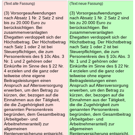
(Text alte Fassung)
(Text neue Fassung)
(3) Vorsorgeaufwendungen
(3) Vorsorgeaufwendungen
nach Absatz 1 Nr. 2 Satz 2 sind
nach Absatz 1 Nr. 2 Satz 2 sind
bis zu 20.000 Euro zu
bis zu 20.000 Euro zu
berücksichtigen. Bei
berücksichtigen. Bei
zusammenveranlagten
zusammenveranlagten
Ehegatten verdoppelt sich der
Ehegatten verdoppelt sich der
Höchstbetrag. Der Höchstbetrag
Höchstbetrag. Der Höchstbetrag
nach Satz 1 oder 2 ist bei
nach Satz 1 oder 2 ist bei
Steuerpflichtigen, die zum
Steuerpflichtigen, die zum
Personenkreis des § 10c Abs. 3
Personenkreis des § 10c Abs. 3
Nr. 1 und 2 gehören oder
Nr. 1 und 2 gehören oder
Einkünfte im Sinne des § 22 Nr.
Einkünfte im Sinne des § 22 Nr.
4 erzielen und die ganz oder
4 erzielen und die ganz oder
teilweise ohne eigene
teilweise ohne eigene
Beitragsleistungen einen
Beitragsleistungen einen
Anspruch auf Altersversorgung
Anspruch auf Altersversorgung
erwerben, um den Betrag zu
erwerben, um den Betrag zu
kürzen, der, bezogen auf die
kürzen, der, bezogen auf die
Einnahmen aus der Tätigkeit,
Einnahmen aus der Tätigkeit,
die die Zugehörigkeit zum
die die Zugehörigkeit zum
genannten Personenkreis
genannten Personenkreis
begründen, dem Gesamtbeitrag
begründen, dem Gesamtbeitrag
(Arbeitgeber- und
(Arbeitgeber- und
Arbeitnehmeranteil) zur
Arbeitnehmeranteil) zur
allgemeinen
allgemeinen
Rentenversicherung entspricht.
Rentenversicherung entspricht.