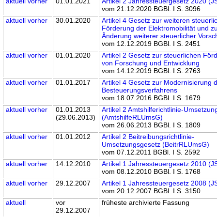
aktuell
vorher
01.01.2021
Artikel 2 Jahressteuergesetz 2020 (
vom 21.12.2020 BGBl. I S. 3096
aktuell
vorher
30.01.2020
Artikel 4 Gesetz zur weiteren steuerl
Förderung der Elektromobilität und z
Änderung weiterer steuerlicher Vorsch
vom 12.12.2019 BGBl. I S. 2451
aktuell
vorher
01.01.2020
Artikel 2 Gesetz zur steuerlichen För
von Forschung und Entwicklung
vom 14.12.2019 BGBl. I S. 2763
aktuell
vorher
01.01.2017
Artikel 4 Gesetz zur Modernisierung 
Besteuerungsverfahrens
vom 18.07.2016 BGBl. I S. 1679
aktuell
vorher
01.01.2013
Artikel 2 Amtshilferichtlinie-Umsetzu
(29.06.2013)
(AmtshilfeRLUmsG)
vom 26.06.2013 BGBl. I S. 1809
aktuell
vorher
01.01.2012
Artikel 2 Beitreibungsrichtlinie-
Umsetzungsgesetz (BeitrRLUmsG)
vom 07.12.2011 BGBl. I S. 2592
aktuell
vorher
14.12.2010
Artikel 1 Jahressteuergesetz 2010 (
vom 08.12.2010 BGBl. I S. 1768
aktuell
vorher
29.12.2007
Artikel 1 Jahressteuergesetz 2008 (
vom 20.12.2007 BGBl. I S. 3150
aktuell
vor
früheste archivierte Fassung
29.12.2007