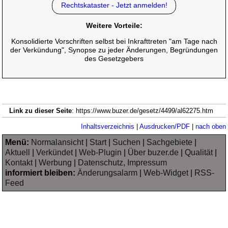
Rechtskataster - Jetzt anmelden!
Weitere Vorteile:
Konsolidierte Vorschriften selbst bei Inkrafttreten "am Tage nach
der Verkündung", Synopse zu jeder Änderungen, Begründungen
des Gesetzgebers
Link zu dieser Seite
: https://www.buzer.de/gesetz/4499/al62275.htm
Inhaltsverzeichnis
|
Ausdrucken/PDF
|
nach oben
Menü:
Normalansicht
|
Start
|
Suchen
|
Sachgebiete
|
Aktuell
|
Verkündet
|
Web-Plugin
|
Über buzer.de
|
Qualität
|
Kontakt
|
Werbung
|
Datenschutz, Impressum
informiert bleiben:
Änderungsalarm
|
Web-Widget
|
RSS-
Feed