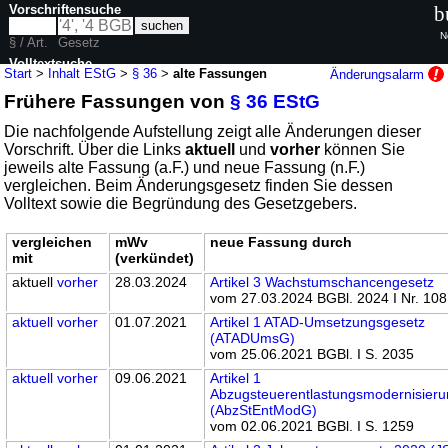
Vorschriftensuche
b
N
§ / Art.
Gesetz
Volltextsuche
Start
>
Inhalt EStG
>
§ 36
>
alte Fassungen
Änderungsalarm
Frühere Fassungen von
§ 36 EStG
nur in EStG
Die nachfolgende Aufstellung zeigt alle Änderungen dieser
Vorschrift. Über die Links
aktuell
und
vorher
können Sie
jeweils alte Fassung (a.F.) und neue Fassung (n.F.)
vergleichen. Beim Änderungsgesetz finden Sie dessen
Volltext sowie die Begründung des Gesetzgebers.
vergleichen
mWv
neue Fassung durch
mit
(verkündet)
aktuell
vorher
28.03.2024
Artikel 3 Wachstumschancengesetz
vom 27.03.2024 BGBl. 2024 I Nr. 108
aktuell
vorher
01.07.2021
Artikel 1 ATAD-Umsetzungsgesetz
(ATADUmsG)
vom 25.06.2021 BGBl. I S. 2035
aktuell
vorher
09.06.2021
Artikel 1
Abzugsteuerentlastungsmodernisier
(AbzStEntModG)
vom 02.06.2021 BGBl. I S. 1259