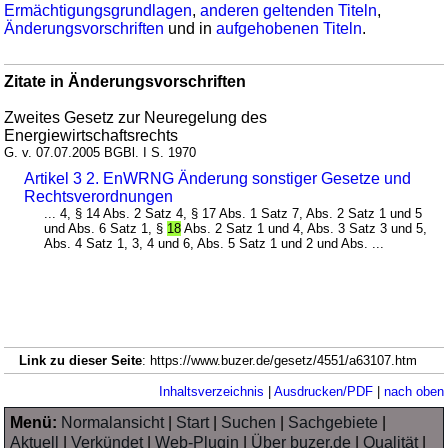
Ermächtigungsgrundlagen
,
anderen geltenden Titeln
,
Änderungsvorschriften
und in
aufgehobenen Titeln
.
Zitate in Änderungsvorschriften
Zweites Gesetz zur Neuregelung des
Energiewirtschaftsrechts
G. v. 07.07.2005 BGBl. I S. 1970
Artikel 3 2. EnWRNG Änderung sonstiger Gesetze und
Rechtsverordnungen
... 4, § 14 Abs. 2 Satz 4, § 17 Abs. 1 Satz 7, Abs. 2 Satz 1 und 5
und Abs. 6 Satz 1, §
18
Abs. 2 Satz 1 und 4, Abs. 3 Satz 3 und 5,
Abs. 4 Satz 1, 3, 4 und 6, Abs. 5 Satz 1 und 2 und Abs. ...
Link zu dieser Seite
: https://www.buzer.de/gesetz/4551/a63107.htm
Inhaltsverzeichnis
|
Ausdrucken/PDF
|
nach oben
Menü:
Normalansicht
|
Start
|
Suchen
|
Sachgebiete
|
Aktuell
|
Verkündet
|
Web-Plugin
|
Über buzer.de
|
Qualität
|