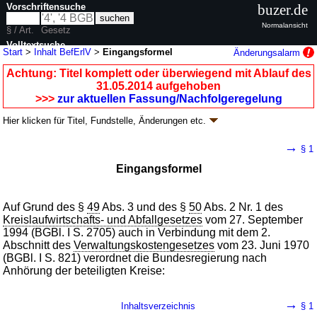
Vorschriftensuche
buzer.de
Normalansicht
§ / Art.
Gesetz
Volltextsuche
Start
>
Inhalt BefErlV
>
Eingangsformel
Änderungsalarm
nur in BefErlV
Achtung: Titel komplett oder überwiegend mit Ablauf des
31.05.2014 aufgehoben
>>>
zur aktuellen Fassung/Nachfolgeregelung
Hier klicken für
Titel, Fundstelle, Änderungen
etc.
Eingangsformel -
→
§ 1
Beförderungserlaubnisverordnung (BefErlV)
Eingangsformel
V. v. 10.09.1996
BGBl. I S. 1411
, 1997 I S. 2861; aufgehoben durch
Artikel
6
V. v. 05.12.2013
BGBl. I S. 4043
Geltung ab 07.10.1996; FNA: 2129-27-2-4
Umweltschutz
Auf Grund des §
49
Abs. 3 und des §
50
Abs. 2 Nr. 1 des
4 weitere Fassungen
|
Drucksachen / Entwurf / Begründung
|
Kreislaufwirtschafts- und Abfallgesetzes
vom 27. September
wird in 10 Vorschriften zitiert
1994 (BGBl. I S. 2705) auch in Verbindung mit dem 2.
Abschnitt des
Verwaltungskostengesetzes
vom 23. Juni 1970
(BGBl. I S. 821) verordnet die Bundesregierung nach
Anhörung der beteiligten Kreise:
→
Inhaltsverzeichnis
§ 1