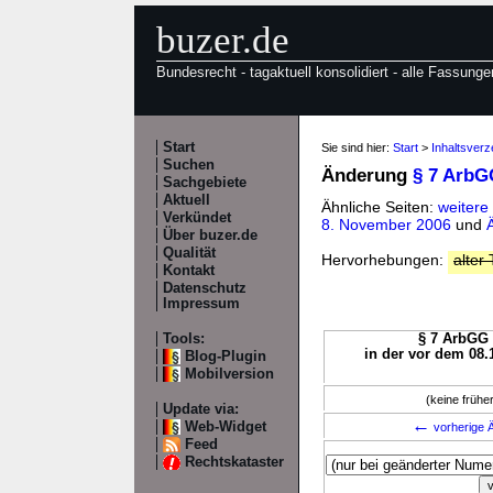
buzer.de
Bundesrecht - tagaktuell konsolidiert - alle Fassunge
Start
Sie sind hier:
Start
>
Inhaltsver
Suchen
Änderung
§ 7 ArbG
Sachgebiete
Aktuell
Ähnliche Seiten:
weitere
Verkündet
8. November 2006
und
Über buzer.de
Qualität
Hervorhebungen:
alter 
Kontakt
Datenschutz
Impressum
Tools:
§ 7 ArbGG 
in der vor dem 08.
Blog-Plugin
Mobilversion
(keine früh
Update via:
←
Web-Widget
vorherige Ä
Feed
Rechtskataster