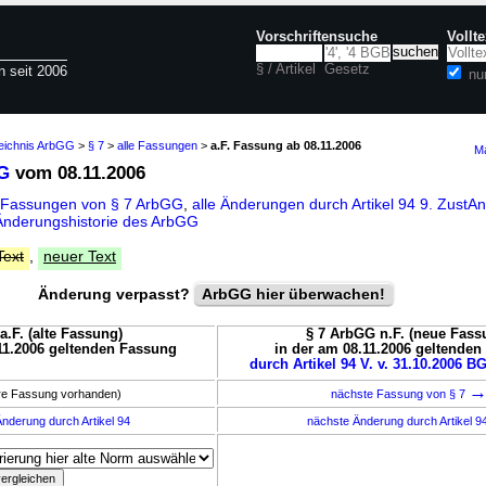
Vorschriftensuche
Vollt
§ / Artikel
Gesetz
n seit 2006
nu
zeichnis ArbGG
>
§ 7
>
alle Fassungen
>
a.F. Fassung ab 08.11.2006
Ma
G
vom 08.11.2006
 Fassungen von § 7 ArbGG
,
alle Änderungen durch Artikel 94 9. Zust
Änderungshistorie des ArbGG
Text
,
neuer Text
Änderung verpasst?
ArbGG hier überwachen!
a.F. (alte Fassung)
§ 7 ArbGG n.F. (neue Fass
11.2006 geltenden Fassung
in der am 08.11.2006 geltende
durch Artikel 94 V. v. 31.10.2006 BG
ere Fassung vorhanden)
nächste Fassung von § 7
nderung durch Artikel 94
nächste Änderung durch Artikel 9