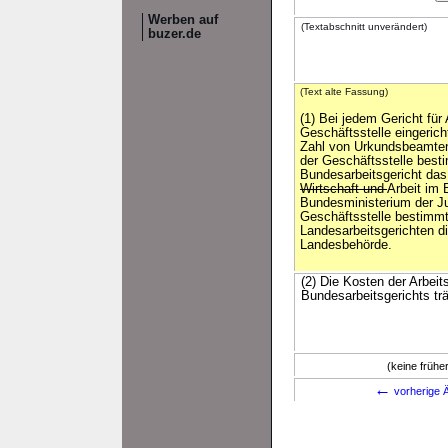
Werben auf
(Textabschnitt unverändert)
buzer.de
(Text alte Fassung)
(1) Bei jedem Gericht für
Geschäftsstelle eingericht
Zahl von Urkundsbeamten 
der Geschäftsstelle best
Bundesarbeitsgericht das
Wirtschaft und
Arbeit im
Bundesministerium der Jus
Geschäftsstelle bestimmt
Landesarbeitsgerichten d
Landesbehörde.
(2) Die Kosten der Arbeit
Bundesarbeitsgerichts tr
(keine früh
←
vorherige Ä