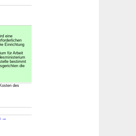
ird eine
rforderlichen
ie Einrichtung
um für Arbeit
esministerium
stelle bestimmt
sgerichten die
 Kosten des
→
→
4