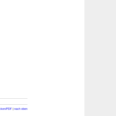
cken/PDF
|
nach oben