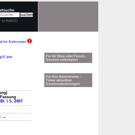
extsuche
r in ArbGG
il bei Änderungen
AnpV am
Für Ihr Blog oder Forum -
Gesetze verknüpfen
Für Ihre Internetseite -
Ticker aktuellste
Gesetzesänderungen
ung)
n Fassung
Bl. I S. 2407
→
→
4