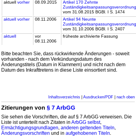
aktuell
vorher
08.09.2015
Artikel 170 Zehnte
Zuständigkeitsanpassungsverordnun
vom 31.08.2015 BGBl. I S. 1474
aktuell
vorher
08.11.2006
Artikel 94 Neunte
Zuständigkeitsanpassungsverordnun
vom 31.10.2006 BGBl. I S. 2407
aktuell
vor
früheste archivierte Fassung
08.11.2006
Bitte beachten Sie, dass rückwirkende Änderungen - soweit
vorhanden - nach dem Verkündungsdatum des
Änderungstitels (Datum in Klammern) und nicht nach dem
Datum des Inkrafttretens in diese Liste einsortiert sind.
Inhaltsverzeichnis
|
Ausdrucken/PDF
|
nach oben
Zitierungen von
§ 7 ArbGG
Sie sehen die Vorschriften, die auf § 7 ArbGG verweisen. Die
Liste ist unterteilt nach Zitaten in
ArbGG selbst
,
Ermächtigungsgrundlagen
,
anderen geltenden Titeln
,
Änderungsvorschriften
und in
aufgehobenen Titeln
.