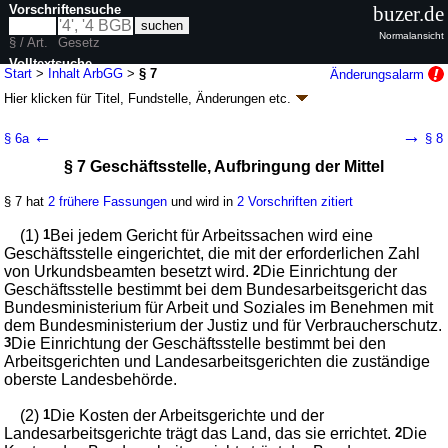
Vorschriftensuche
buzer.de
Normalansicht
§ / Art.
Gesetz
Volltextsuche
Start
>
Inhalt ArbGG
>
§ 7
Änderungsalarm
Hier klicken für
Titel, Fundstelle, Änderungen
etc.
nur in ArbGG
§ 7 - Arbeitsgerichtsgesetz (ArbGG)
←
→
§ 6a
§ 8
neugefasst durch B. v. 02.07.1979
BGBl. I S. 853
, 1036; zuletzt geändert
§ 7 Geschäftsstelle, Aufbringung der Mittel
durch
Artikel 7
G. v. 20.05.2026
BGBl. 2026 I Nr. 152
Geltung ab 01.07.1979; FNA: 320-1
Verfassung und Verfahren der
Arbeitsgerichte
§ 7 hat
2 frühere Fassungen
und wird in
2 Vorschriften zitiert
66 weitere Fassungen
|
wird in 157 Vorschriften zitiert
(1)
1
Bei jedem Gericht für Arbeitssachen wird eine
Erster Teil Allgemeine Vorschriften
Geschäftsstelle eingerichtet, die mit der erforderlichen Zahl
von Urkundsbeamten besetzt wird.
2
Die Einrichtung der
Geschäftsstelle bestimmt bei dem Bundesarbeitsgericht das
Bundesministerium für Arbeit und Soziales im Benehmen mit
dem Bundesministerium der Justiz und für Verbraucherschutz.
3
Die Einrichtung der Geschäftsstelle bestimmt bei den
Arbeitsgerichten und Landesarbeitsgerichten die zuständige
oberste Landesbehörde.
(2)
1
Die Kosten der Arbeitsgerichte und der
Landesarbeitsgerichte trägt das Land, das sie errichtet.
2
Die