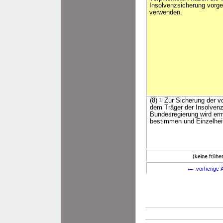
Insolvenzsicherung vorg
verwenden.
(8)
1
Zur Sicherung der vo
dem Träger der Insolvenz
Bundesregierung wird er
bestimmen und Einzelheit
(keine früh
←
vorherige Ä