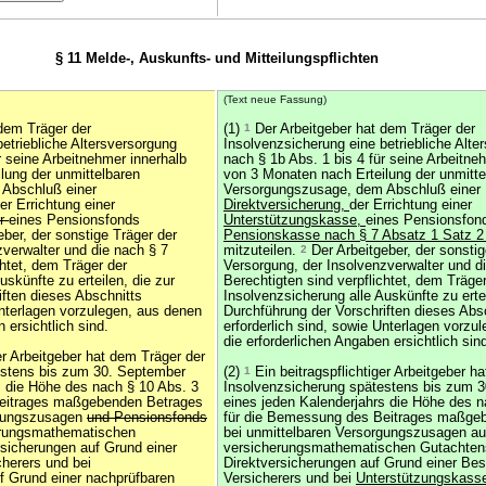
§ 11 Melde-, Auskunfts- und Mitteilungspflichten
(Text neue Fassung)
dem Träger der
(1)
1
Der Arbeitgeber hat dem Träger der
etriebliche Altersversorgung
Insolvenzsicherung eine betriebliche Alte
r seine Arbeitnehmer innerhalb
nach § 1b Abs. 1 bis 4 für seine Arbeitne
lung der unmittelbaren
von 3 Monaten nach Erteilung der unmitte
Abschluß einer
Versorgungszusage, dem Abschluß einer
er Errichtung einer
Direktversicherung,
der Errichtung einer
er
eines Pensionsfonds
Unterstützungskasse,
eines Pensionsfo
ber, der sonstige Träger der
Pensionskasse nach § 7 Absatz 1 Satz 
zverwalter und die nach § 7
mitzuteilen.
2
Der Arbeitgeber, der sonstig
chtet, dem Träger der
Versorgung, der Insolvenzverwalter und d
uskünfte zu erteilen, die zur
Berechtigten sind verpflichtet, dem Träger
iften dieses Abschnitts
Insolvenzsicherung alle Auskünfte zu ertei
Unterlagen vorzulegen, aus denen
Durchführung der Vorschriften dieses Abs
 ersichtlich sind.
erforderlich sind, sowie Unterlagen vorzu
die erforderlichen Angaben ersichtlich sin
er Arbeitgeber hat dem Träger der
estens bis zum 30. September
(2)
1
Ein beitragspflichtiger Arbeitgeber h
s die Höhe des nach § 10 Abs. 3
Insolvenzsicherung spätestens bis zum 
Beitrages maßgebenden Betrages
eines jeden Kalenderjahrs die Höhe des n
rgungszusagen
und Pensionsfonds
für die Bemessung des Beitrages maßge
erungsmathematischen
bei unmittelbaren Versorgungszusagen au
rsicherungen auf Grund einer
versicherungsmathematischen Gutachtens
herers und bei
Direktversicherungen auf Grund einer Be
f Grund einer nachprüfbaren
Versicherers und bei
Unterstützungskass