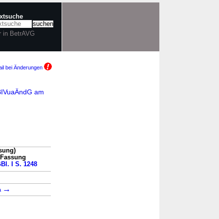
extsuche
r in BetrAVG
il bei Änderungen
SGBIVuaÄndG am
sung)
n Fassung
Bl. I S. 1248
→
→
a