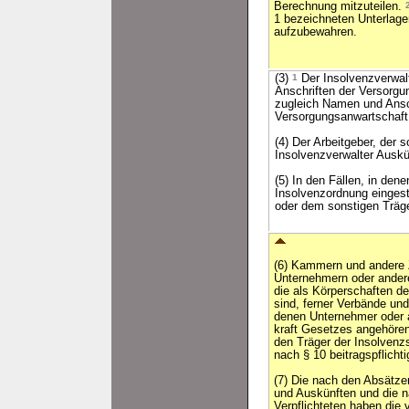
Berechnung mitzuteilen.
1 bezeichneten Unterlag
aufzubewahren.
(3)
1
Der Insolvenzverwal
Anschriften der Versorgu
zugleich Namen und Ansch
Versorgungsanwartschaft 
(4) Der Arbeitgeber, der 
Insolvenzverwalter Auskün
(5) In den Fällen, in den
Insolvenzordnung eingest
oder dem sonstigen Träge
(6) Kammern und andere
Unternehmern oder andere
die als Körperschaften de
sind, ferner Verbände u
denen Unternehmer oder a
kraft Gesetzes angehöre
den Träger der Insolvenzs
nach § 10 beitragspflicht
(7) Die nach den Absätzen
und Auskünften und die n
Verpflichteten haben die