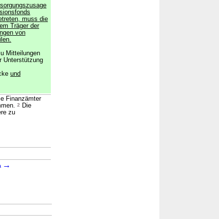
ersorgungszusage
sionsfonds
getreten, muss die
em Träger der
ungen von
len.
u Mitteilungen
r Unterstützung
ucke
und
die Finanzämter
ommen.
2
Die
re zu
→
→
a