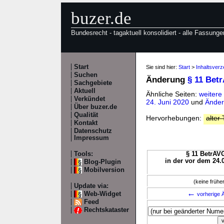
buzer.de
Bundesrecht - tagaktuell konsolidiert - alle Fassunge
Start
Sie sind hier:
Start
>
Inhaltsver
Suchen
Änderung
§ 11 Bet
Sachgebiete
Aktuell
Ähnliche Seiten:
weitere
Verkündet
24. Juni 2020
und
Änder
Über buzer.de
Qualität
Hervorhebungen:
alter 
Kontakt
Datenschutz
Impressum
Tools:
§ 11 BetrAVG
in der vor dem 24.
Blog-Plugin
Mobilversion
(keine früh
Update via:
←
Web-Widget
vorherige Ä
Feed
Rechtskataster