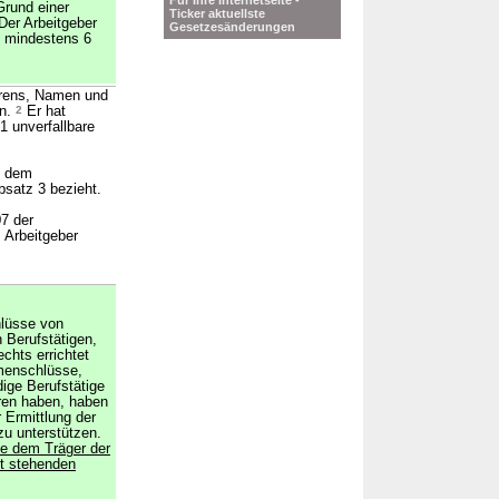
Für Ihre Internetseite -
Grund einer
Ticker aktuellste
Der Arbeitgeber
Gesetzesänderungen
n mindestens 6
hrens, Namen und
en.
2
Er hat
1 unverfallbare
t, dem
bsatz 3 bezieht.
07 der
 Arbeitgeber
lüsse von
 Berufstätigen,
chts errichtet
menschlüsse,
ige Berufstätige
ren haben, haben
 Ermittlung der
zu unterstützen.
e dem Träger der
ht stehenden