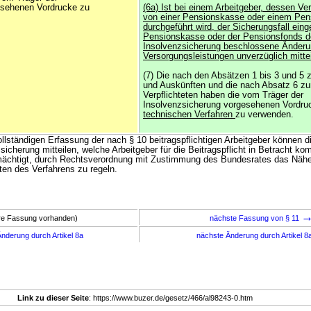
esehenen Vordrucke zu
(6a) Ist bei einem Arbeitgeber, dessen V
von einer Pensionskasse oder einem Pen
durchgeführt wird, der Sicherungsfall ein
Pensionskasse oder der Pensionsfonds d
Insolvenzsicherung beschlossene Änder
Versorgungsleistungen unverzüglich mittei
(7) Die nach den Absätzen 1 bis 3 und 5 z
und Auskünften und die nach Absatz 6 zu
Verpflichteten haben die vom Träger der
Insolvenzsicherung vorgesehenen Vordr
technischen Verfahren
zu verwenden.
llständigen Erfassung der nach § 10 beitragspflichtigen Arbeitgeber können 
sicherung mitteilen, welche Arbeitgeber für die Beitragspflicht in Betracht k
mächtigt, durch Rechtsverordnung mit Zustimmung des Bundesrates das Nähe
en des Verfahrens zu regeln.
ere Fassung vorhanden)
nächste Fassung von § 11
nderung durch Artikel 8a
nächste Änderung durch Artikel 8
Link zu dieser Seite
: https://www.buzer.de/gesetz/466/al98243-0.htm