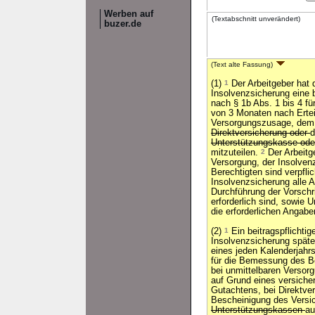
Werben auf
(Textabschnitt unverändert)
buzer.de
(Text alte Fassung)
(1)
1
Der Arbeitgeber hat 
Insolvenzsicherung eine b
nach § 1b Abs. 1 bis 4 fü
von 3 Monaten nach Ertei
Versorgungszusage, dem 
Direktversicherung oder
d
Unterstützungskasse od
mitzuteilen.
2
Der Arbeitge
Versorgung, der Insolven
Berechtigten sind verpfli
Insolvenzsicherung alle A
Durchführung der Vorschr
erforderlich sind, sowie 
die erforderlichen Angaben
(2)
1
Ein beitragspflichtig
Insolvenzsicherung spät
eines jeden Kalenderjahr
für die Bemessung des 
bei unmittelbaren Verso
auf Grund eines versich
Gutachtens, bei Direktve
Bescheinigung des Versic
Unterstützungskassen
au