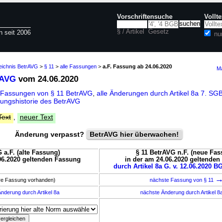
Vorschriftensuche
Vollt
§ / Artikel
Gesetz
n seit 2006
nu
zeichnis BetrAVG
>
§ 11
>
alle Fassungen
>
a.F. Fassung ab 24.06.2020
Ma
rAVG
vom 24.06.2020
 Fassungen von § 11 BetrAVG
,
alle Änderungen durch Artikel 8a 7. 
ungshistorie des BetrAVG
Text
,
neuer Text
Änderung verpasst?
BetrAVG hier überwachen!
 a.F. (alte Fassung)
§ 11 BetrAVG n.F. (neue Fas
06.2020 geltenden Fassung
in der am 24.06.2020 geltende
durch Artikel 8a G. v. 12.06.2020 BG
ere Fassung vorhanden)
nächste Fassung von § 11
nderung durch Artikel 8a
nächste Änderung durch Artikel 8