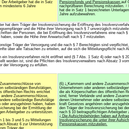
2
Der Arbeitgeber hat die in Satz
Pensionsfonds und Pensionskassen
auf 
en mindestens 6 Jahre
nachprüfbaren Berechnung mitzuteilen.
2
hat die in Satz 1 bezeichneten Unterlage
Jahre aufzubewahren.
ter hat dem Träger der Insolvenzsicherung die Eröffnung des Insolvenzverfa
ngsempfänger und die Höhe ihrer Versorgung nach § 7 unverzüglich mitzuteil
riften der Personen, die bei Eröffnung des Insolvenzverfahrens eine nach § 
haben, sowie die Höhe ihrer Anwartschaft nach § 7 mitzuteilen.
sonstige Träger der Versorgung und die nach § 7 Berechtigten sind verpflichte
fte über alle Tatsachen zu erteilen, auf die sich die Mitteilungspflicht nach A
en ein Insolvenzverfahren nicht eröffnet wird (§ 7 Abs. 1 Satz 4) oder nach § 2
ellt worden ist, sind die Pflichten des Insolvenzverwalters nach Absatz 3 vom
r der Versorgung zu erfüllen.
 Zusammenschlüsse von
(6)
1
Kammern und andere Zusammensch
n selbständigen Berufstätigen,
Unternehmern oder anderen selbständigen
s öffentlichen Rechts errichtet
die als Körperschaften des öffentlichen Re
nd andere Zusammenschlüsse,
sind, ferner Verbände und andere Zusam
ndere selbständige Berufstätige
denen Unternehmer oder andere selbständ
n oder anzugehören haben, haben
kraft Gesetzes angehören oder anzugehö
icherung bei der Ermittlung der
den Träger der Insolvenzsicherung bei der
igen Arbeitgeber zu unterstützen.
nach § 10 beitragspflichtigen Arbeitgeber 
2
Die Aufsichtsbehörden haben auf Anfrag
 1 bis 3 und 5 zu Mitteilungen
Insolvenzsicherung die unter ihrer Aufsic
ach Absatz 6 zur Unterstützung
Pensionskassen mitzuteilen.
 vom Träger der