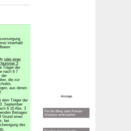
rsversorgung
hmer innerhalb
lbaren
nds
oder einer
2 Nummer 3
e Träger der
ie nach § 7
 der
len, die zur
chnitts
legen, aus denen
d.
Anzeige
at dem Träger der
30. September
ach § 10 Abs. 3
Für Ihr Blog oder Forum -
benden Betrages
Gesetze verknüpfen
f Grund eines
, bei
scheinigung des
en,