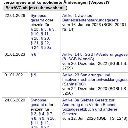
vergangene und konsolidierte Änderungen (Verpasst?
BetrAVG ab jetzt überwachen!
)
22.01.2026
Synopse
Artikel 1 Zweites
gesamt
oder
Betriebsrentenstärkungsgesetz
einzeln für
vom 16. Januar 2026 (BGBl. 2026 I
§ 1b
,
§ 3
,
§ 9
,
Nr. 14)
§ 10
,
§ 11
,
§ 18
,
§ 20
,
§ 21
,
§ 22
,
§ 24
,
§ 30a
01.01.2023
§ 6
Artikel 14 8. SGB IV-Änderungsgese
(8. SGB IV-ÄndG)
vom 20. Dezember 2022 (BGBl. I S.
2759)
01.01.2021
§ 9
Artikel 23 Sanierungs- und
Insolvenzrechtsfortentwicklungsges
(SanInsFoG)
vom 22. Dezember 2020 (BGBl. I S.
3256)
24.06.2020
Synopse
Artikel 8a Siebtes Gesetz zur
gesamt
oder
Änderung des Vierten Buches
einzeln für
Sozialgesetzbuch und anderer
§ 2
,
§ 4
,
§ 7
,
Gesetze
§ 8
,
§ 9
,
§ 10
,
vom 12. Juni 2020 (BGBl. I S. 1248)
§ 11
,
§ 12
,
§ 18
,
§ 22
,