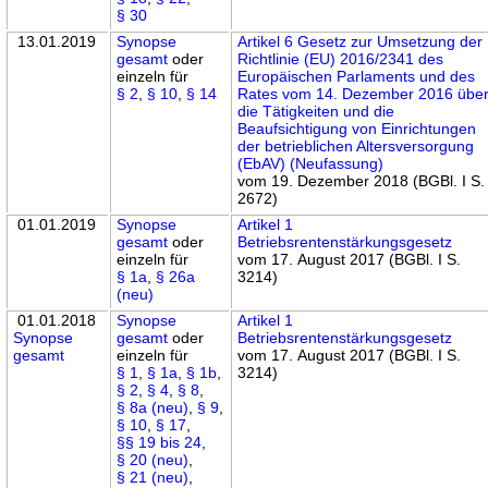
§ 30
13.01.2019
Synopse
Artikel 6 Gesetz zur Umsetzung der
gesamt
oder
Richtlinie (EU) 2016/2341 des
einzeln für
Europäischen Parlaments und des
§ 2
,
§ 10
,
§ 14
Rates vom 14. Dezember 2016 übe
die Tätigkeiten und die
Beaufsichtigung von Einrichtungen
der betrieblichen Altersversorgung
(EbAV) (Neufassung)
vom 19. Dezember 2018 (BGBl. I S.
2672)
01.01.2019
Synopse
Artikel 1
gesamt
oder
Betriebsrentenstärkungsgesetz
einzeln für
vom 17. August 2017 (BGBl. I S.
§ 1a
,
§ 26a
3214)
(neu)
01.01.2018
Synopse
Artikel 1
Synopse
gesamt
oder
Betriebsrentenstärkungsgesetz
gesamt
einzeln für
vom 17. August 2017 (BGBl. I S.
§ 1
,
§ 1a
,
§ 1b
,
3214)
§ 2
,
§ 4
,
§ 8
,
§ 8a (neu)
,
§ 9
,
§ 10
,
§ 17
,
§§ 19 bis 24
,
§ 20 (neu)
,
§ 21 (neu)
,