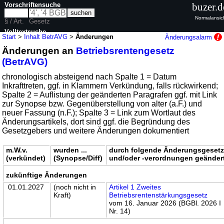
Vorschriftensuche
buzer.d
Normalansic
§ / Art.
Gesetz
Volltextsuche
Start
>
Inhalt BetrAVG
>
Änderungen
Änderungsalarm
Änderungen an
Betriebsrentengesetz
nur in BetrAVG
(BetrAVG)
chronologisch absteigend nach Spalte 1 = Datum
Inkrafttreten, ggf. in Klammern Verkündung, falls rückwirkend;
Spalte 2 = Auflistung der geänderten Paragrafen ggf. mit Link
zur Synopse bzw. Gegenüberstellung von alter (a.F.) und
neuer Fassung (n.F.); Spalte 3 = Link zum Wortlaut des
Änderungsartikels, dort sind ggf. die Begründung des
Gesetzgebers und weitere Änderungen dokumentiert
m.W.v.
wurden ...
durch folgende Änderungsgeset
(verkündet)
(Synopse/Diff)
und/oder -verordnungen geänder
zukünftige Änderungen
01.01.2027
(noch nicht in
Artikel 1 Zweites
Kraft)
Betriebsrentenstärkungsgesetz
vom 16. Januar 2026 (BGBl. 2026 I
Nr. 14)