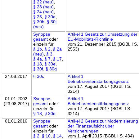
§ 22 (neu)
,
§ 23 (neu)
,
§ 24 (neu)
,
§ 25
,
§ 30a
,
§ 30h
,
§ 30j
(neu)
Synopse
Artikel 1 Gesetz zur Umsetzung der
gesamt
oder
EU-Mobilitäts-Richtlinie
einzeln für
vom 21. Dezember 2015 (BGBl. I S.
§ 1b
,
§ 2
,
§ 2a
2553)
(neu)
,
§ 3
,
§ 4a
,
§ 7
,
§ 17
,
§ 18
,
§ 30e
,
§ 30f
,
§ 30g
24.08.2017
§ 30c
Artikel 1
Betriebsrentenstärkungsgesetz
vom 17. August 2017 (BGBl. I S.
3214)
01.01.2002
Synopse
Artikel 1
(23.08.2017)
gesamt
oder
Betriebsrentenstärkungsgesetz
einzeln für
vom 17. August 2017 (BGBl. I S.
§ 18
,
§ 30d
3214)
01.01.2016
Synopse
Artikel 2 Gesetz zur Modernisierung
gesamt
oder
der Finanzaufsicht über
einzeln für
Versicherungen
§ 2
,
§ 10
,
§ 14
,
vom 1. April 2015 (BGBl. I S. 434)