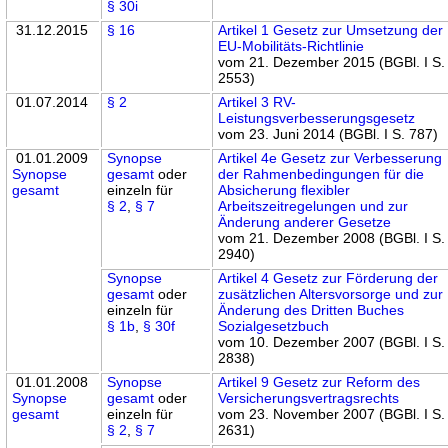
§ 30i
31.12.2015
§ 16
Artikel 1 Gesetz zur Umsetzung der
EU-Mobilitäts-Richtlinie
vom 21. Dezember 2015 (BGBl. I S.
2553)
01.07.2014
§ 2
Artikel 3 RV-
Leistungsverbesserungsgesetz
vom 23. Juni 2014 (BGBl. I S. 787)
01.01.2009
Synopse
Artikel 4e Gesetz zur Verbesserung
Synopse
gesamt
oder
der Rahmenbedingungen für die
gesamt
einzeln für
Absicherung flexibler
§ 2
,
§ 7
Arbeitszeitregelungen und zur
Änderung anderer Gesetze
vom 21. Dezember 2008 (BGBl. I S.
2940)
Synopse
Artikel 4 Gesetz zur Förderung der
gesamt
oder
zusätzlichen Altersvorsorge und zur
einzeln für
Änderung des Dritten Buches
§ 1b
,
§ 30f
Sozialgesetzbuch
vom 10. Dezember 2007 (BGBl. I S.
2838)
01.01.2008
Synopse
Artikel 9 Gesetz zur Reform des
Synopse
gesamt
oder
Versicherungsvertragsrechts
gesamt
einzeln für
vom 23. November 2007 (BGBl. I S.
§ 2
,
§ 7
2631)