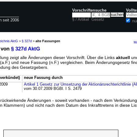
Vorschriftensuche
Vollt
§ / Artikel
Gesetz
n seit 2006
nu
eichnis AktG
>
§ 327d
>
alte Fassungen
Ma
 von
§ 327d AktG
lung zeigt alle Änderungen dieser Vorschrift. Über die Links
aktuell
un
g (a.F.) und neue Fassung (n.F.) vergleichen. Beim Änderungsgesetz fi
ündung des Gesetzgebers.
verkündet)
neue Fassung durch
2009
Artikel 1 Gesetz zur Umsetzung der Aktionärsrechterichtlinie (
vom 30.07.2009 BGBl. I S. 2479
ss rückwirkende Änderungen - soweit vorhanden - nach dem Verkündun
n Klammern) und nicht nach dem Datum des Inkrafttretens in diese List