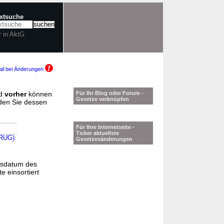
extsuche
r in AktG
il bei Änderungen
d
vorher
können
Für Ihr Blog oder Forum -
Gesetze verknüpfen
nden Sie dessen
Für Ihre Internetseite -
Ticker aktuellste
ARUG)
Gesetzesänderungen
gsdatum des
e einsortiert