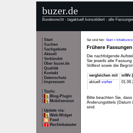
buzer.de
Bundesrecht - tagaktuell konsolidiert - alle Fassunge
Start
Sie sind hier:
Start
>
Inhaltsverz
Suchen
Frühere Fassungen
Sachgebiete
Aktuell
Die nachfolgende Aufstel
Verkündet
Sie jeweils alte Fassun
Über buzer.de
Volltext sowie die Begr
Qualität
Kontakt
vergleichen mit
mWv (
Datenschutz
Impressum
aktuell
vorher
01.09.
Tools:
Blog-Plugin
Bitte beachten Sie, da
Mobilversion
Änderungstitels (Datum i
sind.
Update via:
Web-Widget
Feed
Rechtskataster