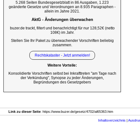
5.268 Seiten Bundesgesetzblatt in 86 Ausgaben, 1.223
geänderte Gesetze und Verordnungen an 8.935 Paragraphen -
allein im Jahre 2021.
AktG - Änderungen überwachen
buzer.de trackt, filtert und benachrichtigt für nur 128,52€ (netto
108€) im Jahr.
Stellen Sie Ihr Paket zu überwachender Vorschriften beliebig
zusammen.
Rechtskataster - Jetzt anmelden!
Weitere Vorteile:
Konsolidierte Vorschriften selbst bei Inkrafttreten "am Tage nach
der Verkündung", Synopse zu jeder Änderungen,
Begründungen des Gesetzgebers
Link zu dieser Seite
: https://www.buzer.de/gesetz/4702/al65363.htm
Inhaltsverzeichnis
|
Ausdru