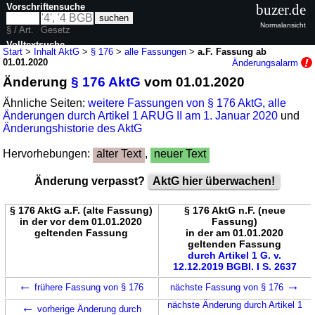
Vorschriftensuche
buzer.de
Normalansicht
§ / Art.
Gesetz
Volltextsuche
Start
>
Inhalt AktG
>
§ 176
>
alle Fassungen
>
a.F. Fassung ab
01.01.2020
Änderungsalarm
nur in AktG
Änderung
§ 176 AktG
vom 01.01.2020
Ähnliche Seiten:
weitere Fassungen von § 176 AktG
,
alle
Änderungen durch Artikel 1 ARUG II am 1. Januar 2020
und
Änderungshistorie des AktG
Hervorhebungen:
alter Text
,
neuer Text
Änderung verpasst?
AktG hier überwachen!
§ 176 AktG a.F. (alte Fassung)
§ 176 AktG n.F. (neue
in der vor dem 01.01.2020
Fassung)
geltenden Fassung
in der am 01.01.2020
geltenden Fassung
durch Artikel 1 G. v.
12.12.2019 BGBl. I S. 2637
←
→
frühere Fassung von § 176
nächste Fassung von § 176
←
nächste Änderung durch Artikel 1
vorherige Änderung durch