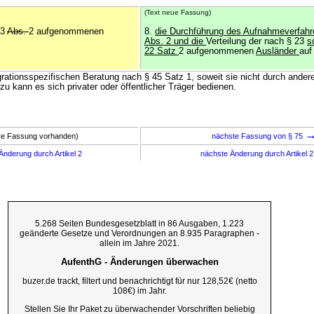
(Text neue Fassung)
23
Abs.
2 aufgenommenen
8.
die Durchführung des Aufnahmeverfahr
Abs. 2 und die
Verteilung der nach § 23
s
22 Satz
2 aufgenommenen
Ausländer
auf
grationsspezifischen Beratung nach § 45 Satz 1, soweit sie nicht durch andere
u kann es sich privater oder öffentlicher Träger bedienen.
ere Fassung vorhanden)
nächste Fassung von § 75
Änderung durch Artikel 2
nächste Änderung durch Artikel 
5.268 Seiten Bundesgesetzblatt in 86 Ausgaben, 1.223
geänderte Gesetze und Verordnungen an 8.935 Paragraphen -
allein im Jahre 2021.
AufenthG - Änderungen überwachen
buzer.de trackt, filtert und benachrichtigt für nur 128,52€ (netto
108€) im Jahr.
Stellen Sie Ihr Paket zu überwachender Vorschriften beliebig