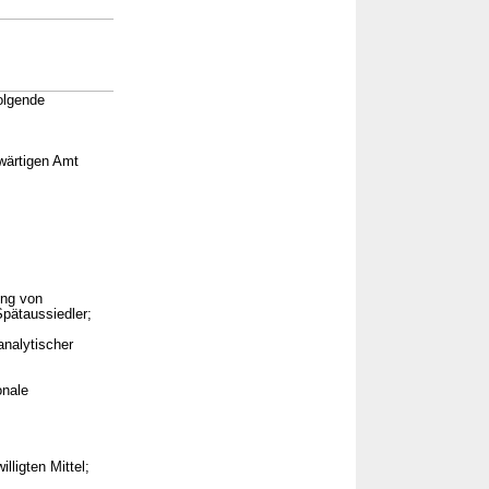
olgende
wärtigen Amt
ung von
pätaussiedler;
analytischer
onale
ligten Mittel;