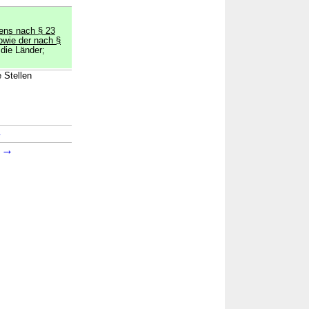
ens nach § 23
owie der nach §
 die Länder;
 Stellen
→
→
2