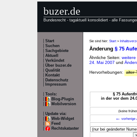
buzer.de
Bundesrecht - tagaktuell konsolidiert - alle Fassunge
Start
Sie sind hier:
Start
>
Inhaltsverz
Suchen
Änderung
§ 75 Auf
Sachgebiete
Aktuell
Ähnliche Seiten:
weitere
Verkündet
24. Mai 2007
und
Änderu
Über buzer.de
Qualität
Hervorhebungen:
alter 
Kontakt
Datenschutz
Impressum
Tools:
§ 75 Aufenth
in der vor dem 24.
Blog-Plugin
Mobilversion
(keine früh
Update via:
←
Web-Widget
vorherige 
Feed
Rechtskataster