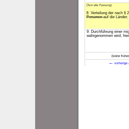
(Text alte Fassung)
8. Verteilung der nach § 
Personen
auf die Länder;
9. Durchführung einer mi
wahrgenommen wird; hierz
(keine früh
←
vorherige 