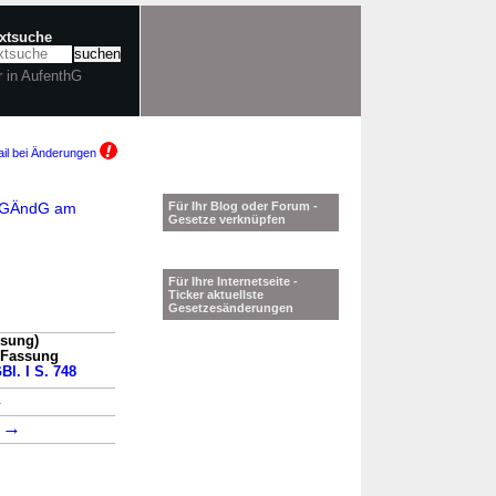
extsuche
r in AufenthG
il bei Änderungen
BVFGÄndG am
Für Ihr Blog oder Forum -
Gesetze verknüpfen
Für Ihre Internetseite -
Ticker aktuellste
Gesetzesänderungen
ssung)
n Fassung
Bl. I S. 748
→
→
2