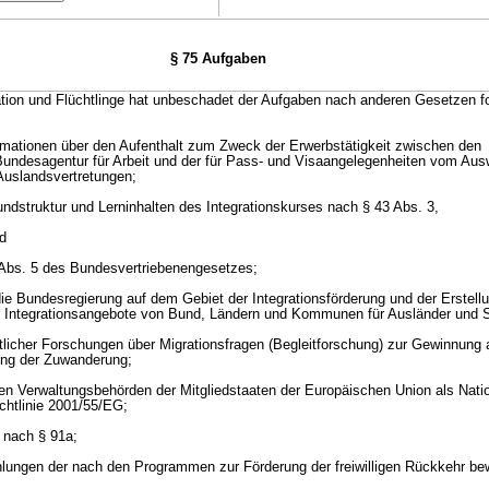
§ 75 Aufgaben
tion und Flüchtlinge hat unbeschadet der Aufgaben nach anderen Gesetzen f
ormationen über den Aufenthalt zum Zweck der Erwerbstätigkeit zwischen den
undesagentur für Arbeit und der für Pass- und Visaangelegenheiten vom Aus
Auslandsvertretungen;
undstruktur und Lerninhalten des Integrationskurses nach § 43 Abs. 3,
d
bs. 5 des Bundesvertriebenengesetzes;
 die Bundesregierung auf dem Gebiet der Integrationsförderung und der Erstell
r Integrationsangebote von Bund, Ländern und Kommunen für Ausländer und S
tlicher Forschungen über Migrationsfragen (Begleitforschung) zur Gewinnung 
ung der Zuwanderung;
n Verwaltungsbehörden der Mitgliedstaaten der Europäischen Union als Nati
chtlinie 2001/55/EG;
 nach § 91a;
ungen der nach den Programmen zur Förderung der freiwilligen Rückkehr bewil