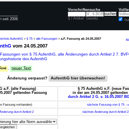
Vorschriftensuche
Vollt
§ / Artikel
Gesetz
n seit 2006
nu
eichnis AufenthG
>
§ 75
>
alle Fassungen
>
a.F. Fassung ab 24.05.2007
Ma
enthG
vom 24.05.2007
 Fassungen von § 75 AufenthG
,
alle Änderungen durch Artikel 2 7. 
ngshistorie des AufenthG
Text
,
neuer Text
Änderung verpasst?
AufenthG hier überwachen!
G a.F. (alte Fassung)
§ 75 AufenthG n.F. (neue Fa
05.2007 geltenden Fassung
in der am 24.05.2007 geltende
durch Artikel 2 G. v. 16.05.2007 BG
ere Fassung vorhanden)
nächste Fassung von § 75
Änderung durch Artikel 2
nächste Änderung durch Artikel 