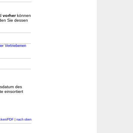
d
vorher
können
nden Sie dessen
er Vertriebenen
s
gsdatum des
e einsortiert
cken/PDF
|
nach oben