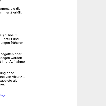
r
tammt, die die
mer 2 erfüllt,
es
§ 1 Abs. 2
 erfüllt und
kungen früherer
hegatten oder
ezogen worden
it ihrer Aufnahme
nung ohne
nne von Absatz 1
gebiete als
uer.
linge