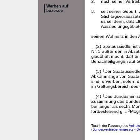
2.
nach seiner Vertrei
Werben auf
buzer.de
3.
seit seiner Geburt,
Stichtagsvorausset
es sei denn, daß El
Aussiedlungsgebiet
seinen Wohnsitz in den 
(2) Spätaussiedler is
Nr. 3
außer den in Absatz
glaubhaft macht, daß e
Benachteiligungen auf G
(3)
1
Der Spätaussiedle
Abkömmlinge von Spätau
sind, erwerben, sofern 
im Geltungsbereich des
(4)
1
Das Bundesminist
Zustimmung des Bundesr
bei länger als sechs Mo
fortbestehend gilt.
2
Mögl
Text in der Fassung des
Artikel
(Bundesvertriebenengesetz - B