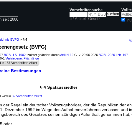
Vorschriftensuche
Vollt
§ / Artikel
Gesetz
n seit 2006
nu
zeichnis BVFG
>
§ 4
Ma
ebenengesetz (BVFG)
007
BGBl. I S. 1902
; zuletzt geändert durch
Artikel 12
G. v. 29.06.2026
BGBl. 2026 I Nr. 197
40-1
Vertriebene, Flüchtlinge
d in 157 Vorschriften zitiert
emeine Bestimmungen
§ 4 Spätaussiedler
 wird in
32 Vorschriften zitiert
 in der Regel ein deutscher Volkszugehöriger, der die Republiken der e
1. Dezember 1992 im Wege des Aufnahmeverfahrens verlassen und in
ngsbereich des Gesetzes seinen ständigen Aufenthalt genommen hat, 
45 oder