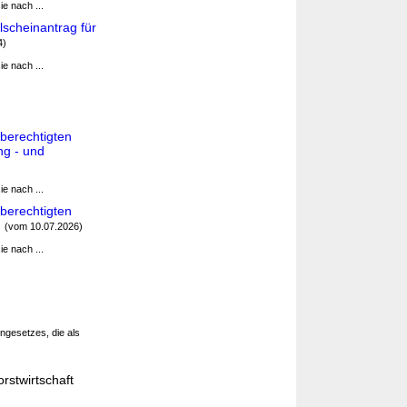
e nach ...
scheinantrag für
4)
e nach ...
berechtigten
ng - und
e nach ...
berechtigten
)
(vom 10.07.2026)
e nach ...
gesetzes, die als
rstwirtschaft