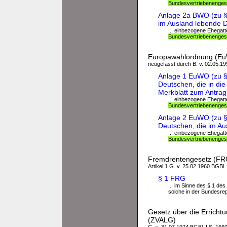
Bundesvertriebenenges
Anlage 2a BWO (zu § 
im Ausland lebende D
... einbezogene Ehegat
Bundesvertriebenenges
Europawahlordnung (E
neugefasst durch B. v. 02.05.199
Anlage 1 EuWO (zu § 
Deutschen, die in di
Merkblatt zum Antrag
... einbezogene Ehegat
Bundesvertriebenenges
Anlage 2 EuWO (zu § 
Deutschen, die im Aus
... einbezogene Ehegat
Bundesvertriebenenges
Fremdrentengesetz (FR
Artikel 1 G. v. 25.02.1960 BGBl. 
§ 1 FRG
... im Sinne des § 1 d
solche in der Bundesrep
Gesetz über die Erricht
(ZVALG)