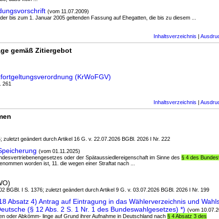
ngsvorschrift
(vom 11.07.2009)
n der bis zum 1. Januar 2005 geltenden Fassung auf Ehegatten, die bis zu diesem ...
Inhaltsverzeichnis
|
Ausdru
ge gemäß Zitiergebot
zfortgeltungsverordnung (KrWoFGV)
. 261
Inhaltsverzeichnis
|
Ausdru
rmen
; zuletzt geändert durch Artikel 16 G. v. 22.07.2026 BGBl. 2026 I Nr. 222
Speicherung
(vom 01.11.2025)
Bundesvertriebenengesetzes oder der Spätaussiedlereigenschaft im Sinne des
§ 4 des Bundes
nommen worden ist, 11. die wegen einer Straftat nach ...
WO)
2 BGBl. I S. 1376; zuletzt geändert durch Artikel 9 G. v. 03.07.2026 BGBl. 2026 I Nr. 199
8 Absatz 4) Antrag auf Eintragung in das Wählerverzeichnis und Wahls
eutsche (§ 12 Abs. 2 S. 1 Nr. 1 des Bundeswahlgesetzes) *)
(vom 10.07.2
ten oder Abkömm- linge auf Grund ihrer Aufnahme in Deutschland nach
§ 4 Absatz 3 des