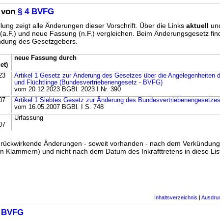
 von
§ 4 BVFG
lung zeigt alle Änderungen dieser Vorschrift. Über die Links
aktuell
un
g (a.F.) und neue Fassung (n.F.) vergleichen. Beim Änderungsgesetz fi
ündung des Gesetzgebers.
neue Fassung durch
et)
23
Artikel 1 Gesetz zur Änderung des Gesetzes über die Angelegenheiten d
und Flüchtlinge (Bundesvertriebenengesetz - BVFG)
vom 20.12.2023 BGBl. 2023 I Nr. 390
07
Artikel 1 Siebtes Gesetz zur Änderung des Bundesvertriebenengesetze
vom 16.05.2007 BGBl. I S. 748
Urfassung
07
ss rückwirkende Änderungen - soweit vorhanden - nach dem Verkündun
n Klammern) und nicht nach dem Datum des Inkrafttretens in diese List
Inhaltsverzeichnis
|
Ausdru
4 BVFG