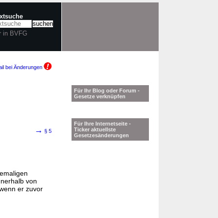
extsuche
r in BVFG
il bei Änderungen
Für Ihr Blog oder Forum -
Gesetze verknüpfen
Für Ihre Internetseite -
→
Ticker aktuellste
§ 5
Gesetzesänderungen
hemaligen
nerhalb von
wenn er zuvor