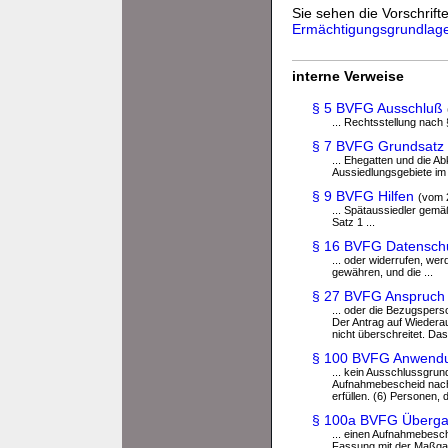
Sie sehen die Vorschrifte
Ermächtigungsgrundlag
interne Verweise
§ 5 BVFG Ausschluß
... Rechtsstellung nach
§ 7 BVFG Grundsatz
... Ehegatten und die 
Aussiedlungsgebiete im
§ 9 BVFG Hilfen
(vom 
... Spätaussiedler gem
Satz 1 ...
§ 16 BVFG Datensch
... oder widerrufen, wer
gewähren, und die ...
§ 27 BVFG Anspruch
... oder die Bezugsper
Der Antrag auf Wiederau
nicht überschreitet. D
§ 100 BVFG Anwendu
... kein Ausschlussgrun
Aufnahmebescheid nach §
erfüllen. (6) Personen, 
§ 100a BVFG Überga
... einen Aufnahmebesc
Fassung mit der Maßgab