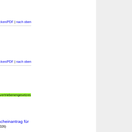
cken/PDF
|
nach oben
cken/PDF
|
nach oben
vertriebenengesetzes
cheinantrag für
026)