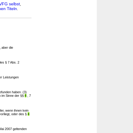
VFG selbst
,
en Titeln
.
, aber die
es § 7 Abs. 2
r Leistungen
efunden haben. (3)
n im Sinne der §§
4
, 7
er, wenn ihnen kein
orliegt, oder des §
4
Mai 2007 geltenden