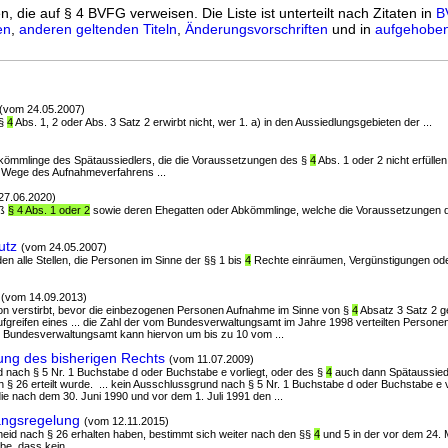
n, die auf § 4 BVFG verweisen. Die Liste ist unterteilt nach Zitaten in
B
en
,
anderen geltenden Titeln
,
Änderungsvorschriften
und in
aufgehoben
(vom 24.05.2007)
 §
4
Abs. 1, 2 oder Abs. 3 Satz 2 erwirbt nicht, wer 1. a) in den Aussiedlungsgebieten der ...
Abkömmlinge des Spätaussiedlers, die die Voraussetzungen des §
4
Abs. 1 oder 2 nicht erfüllen
 Wege des Aufnahmeverfahrens ...
27.06.2020)
äß
§ 4 Abs. 1 oder 2
sowie deren Ehegatten oder Abkömmlinge, welche die Voraussetzungen d
utz
(vom 24.05.2007)
den alle Stellen, die Personen im Sinne der §§ 1 bis
4
Rechte einräumen, Vergünstigungen ode
(vom 14.09.2013)
son verstirbt, bevor die einbezogenen Personen Aufnahme im Sinne von §
4
Absatz 3 Satz 2 g
fgreifen eines ... die Zahl der vom Bundesverwaltungsamt im Jahre 1998 verteilten Persone
as Bundesverwaltungsamt kann hiervon um bis zu 10 vom ...
ng des bisherigen Rechts
(vom 11.07.2009)
d nach § 5 Nr. 1 Buchstabe d oder Buchstabe e vorliegt, oder des §
4
auch dann Spätaussiedl
 26 erteilt wurde. ... kein Ausschlussgrund nach § 5 Nr. 1 Buchstabe d oder Buchstabe e v
die nach dem 30. Juni 1990 und vor dem 1. Juli 1991 den ...
ngsregelung
(vom 12.11.2015)
heid nach § 26 erhalten haben, bestimmt sich weiter nach den §§
4
und 5 in der vor dem 24. 
e, dass kein ...