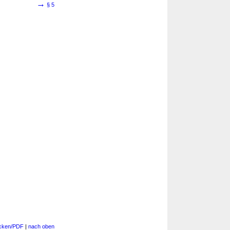
→
§ 5
cken/PDF
|
nach oben