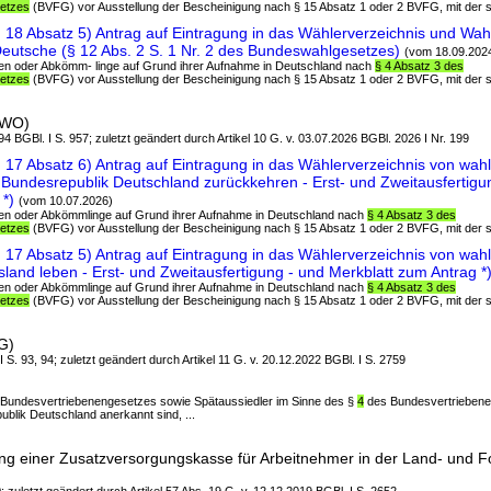
etzes
(BVFG) vor Ausstellung der Bescheinigung nach § 15 Absatz 1 oder 2 BVFG, mit der si
18 Absatz 5) Antrag auf Eintragung in das Wählerverzeichnis und Wahl
eutsche (§ 12 Abs. 2 S. 1 Nr. 2 des Bundeswahlgesetzes)
(vom 18.09.202
ten oder Abkömm- linge auf Grund ihrer Aufnahme in Deutschland nach
§ 4 Absatz 3 des
etzes
(BVFG) vor Ausstellung der Bescheinigung nach § 15 Absatz 1 oder 2 BVFG, mit der si
uWO)
4 BGBl. I S. 957; zuletzt geändert durch Artikel 10 G. v. 03.07.2026 BGBl. 2026 I Nr. 199
17 Absatz 6) Antrag auf Eintragung in das Wählerverzeichnis von wahl
e Bundesrepublik Deutschland zurückkehren - Erst- und Zweitausfertigu
 *)
(vom 10.07.2026)
ten oder Abkömmlinge auf Grund ihrer Aufnahme in Deutschland nach
§ 4 Absatz 3 des
etzes
(BVFG) vor Ausstellung der Bescheinigung nach § 15 Absatz 1 oder 2 BVFG, mit der si
17 Absatz 5) Antrag auf Eintragung in das Wählerverzeichnis von wahl
land leben - Erst- und Zweitausfertigung - und Merkblatt zum Antrag *
ten oder Abkömmlinge auf Grund ihrer Aufnahme in Deutschland nach
§ 4 Absatz 3 des
etzes
(BVFG) vor Ausstellung der Bescheinigung nach § 15 Absatz 1 oder 2 BVFG, mit der si
G)
I S. 93, 94; zuletzt geändert durch Artikel 11 G. v. 20.12.2022 BGBl. I S. 2759
es Bundesvertriebenengesetzes sowie Spätaussiedler im Sinne des §
4
des Bundesvertriebenen
ublik Deutschland anerkannt sind, ...
ung einer Zusatzversorgungskasse für Arbeitnehmer in der Land- und Fo