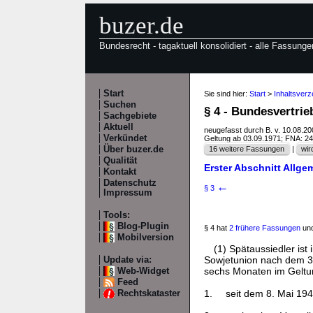
buzer.de
Bundesrecht - tagaktuell konsolidiert - alle Fassunge
Start
Sie sind hier:
Start
>
Inhaltsver
Suchen
§ 4 - Bundesvertri
Sachgebiete
Aktuell
neugefasst durch B. v. 10.08.2
Verkündet
Geltung ab 03.09.1971; FNA: 2
Über buzer.de
16 weitere Fassungen
|
wir
Qualität
Erster Abschnitt Allg
Kontakt
Datenschutz
←
§ 3
Impressum
Tools:
Blog-Plugin
§ 4 hat
2 frühere Fassungen
und
Mobilversion
(1) Spätaussiedler ist
Sowjetunion nach dem 3
Update via:
sechs Monaten im Geltu
Web-Widget
Feed
1.
seit dem 8. Mai 19
Rechtskataster