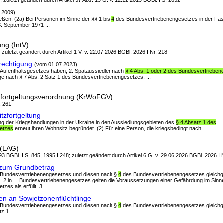
; zuletzt geändert durch Artikel 57 Abs. 19 G. v. 12.12.2019 BGBl. I S. 2652
.2009)
ießen. (2a) Bei Personen im Sinne der §§ 1 bis
4
des Bundesvertriebenengesetzes in der Fa
 September 1971 ...
ng (IntV)
; zuletzt geändert durch Artikel 1 V. v. 22.07.2026 BGBl. 2026 I Nr. 218
rechtigung
(vom 01.07.2023)
s Aufenthaltsgesetzes haben, 2. Spätaussiedler nach
§ 4 Abs. 1 oder 2 des Bundesvertriebe
ge nach § 7 Abs. 2 Satz 1 des Bundesvertriebenengesetzes, ...
zfortgeltungsverordnung (KrWoFGV)
. 261
zfortgeltung
ung der Kriegshandlungen in der Ukraine in den Aussiedlungsgebieten des
§ 4 Absatz 1 des
etzes
erneut ihren Wohnsitz begründet. (2) Für eine Person, die kriegsbedingt nach ...
 (LAG)
3 BGBl. I S. 845, 1995 I 248; zuletzt geändert durch Artikel 6 G. v. 29.06.2026 BGBl. 2026 I 
 zum Grundbetrag
es Bundesvertriebenengesetzes und diesen nach §
4
des Bundesvertriebenengesetzes gleichge
 2 in ... Bundesvertriebenengesetzes gelten die Voraussetzungen einer Gefährdung im Sin
es als erfüllt. 3. ...
n an Sowjetzonenflüchtlinge
es Bundesvertriebenengesetzes und diesen nach §
4
des Bundesvertriebenengesetzes gleichg
z 1 ...