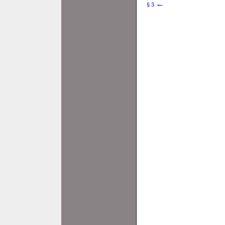
←
§ 3