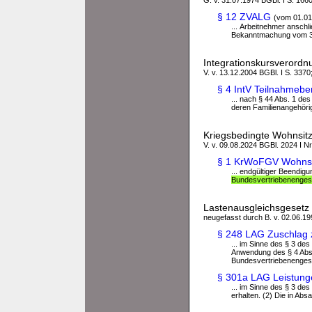
G. v. 31.07.1974 BGBl. I S. 1660
§ 12 ZVALG
(vom 01.01
... Arbeitnehmer anschl
Bekanntmachung vom 3.
Integrationskursverordnu
V. v. 13.12.2004 BGBl. I S. 3370
§ 4 IntV Teilnahmebe
... nach § 44 Abs. 1 de
deren Familienangehöri
Kriegsbedingte Wohnsit
V. v. 09.08.2024 BGBl. 2024 I Nr
§ 1 KrWoFGV Wohnsit
... endgültiger Beendig
Bundesvertriebenenges
Lastenausgleichsgesetz
neugefasst durch B. v. 02.06.199
§ 248 LAG Zuschlag
... im Sinne des § 3 d
Anwendung des § 4 Abs.
Bundesvertriebenengesetz
§ 301a LAG Leistunge
... im Sinne des § 3 d
erhalten. (2) Die in Absat