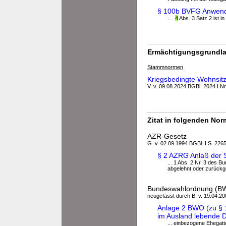
§ 100b BVFG Anwendu
...
4
Abs. 3 Satz 2 ist i
Ermächtigungsgrundla
Stammnormen
Kriegsbedingte Wohnsit
V. v. 09.08.2024 BGBl. 2024 I Nr
Zitat in folgenden No
AZR-Gesetz
G. v. 02.09.1994 BGBl. I S. 2265
§ 2 AZRG Anlaß der 
... 1 Abs. 2 Nr. 3 des 
abgelehnt oder zurückge
Bundeswahlordnung (B
neugefasst durch B. v. 19.04.200
Anlage 2 BWO (zu § 1
im Ausland lebende D
... einbezogene Ehegat