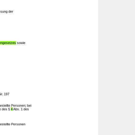
ssung der
nengesetzes
sowie
Nr. 197
stellte Personen; bei
ne des §
4
Abs. 1 des
estellte Personen