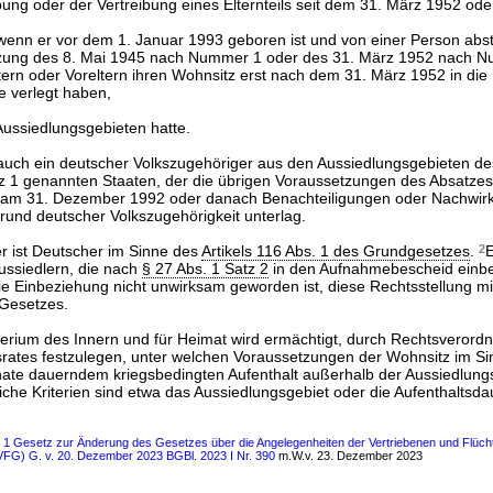
bung oder der Vertreibung eines Elternteils seit dem 31. März 1952 ode
 wenn er vor dem 1. Januar 1993 geboren ist und von einer Person abs
zung des 8. Mai 1945 nach Nummer 1 oder des 31. März 1952 nach Num
tern oder Voreltern ihren Wohnsitz erst nach dem 31. März 1952 in die
e verlegt haben,
Aussiedlungsgebieten hatte.
t auch ein deutscher Volkszugehöriger aus den Aussiedlungsgebieten d
 1 genannten Staaten, der die übrigen Voraussetzungen des Absatzes 1
r am 31. Dezember 1992 oder danach Benachteiligungen oder Nachwir
rund deutscher Volkszugehörigkeit unterlag.
r ist Deutscher im Sinne des
Artikels 116 Abs. 1 des Grundgesetzes
.
2
E
ssiedlern, die nach
§ 27 Abs. 1 Satz 2
in den Aufnahmebescheid einb
die Einbeziehung nicht unwirksam geworden ist, diese Rechtsstellung m
 Gesetzes.
erium des Innern und für Heimat wird ermächtigt, durch Rechtsverord
ates festzulegen, unter welchen Voraussetzungen der Wohnsitz im Si
nate dauerndem kriegsbedingten Aufenthalt außerhalb der Aussiedlungs
iche Kriterien sind etwa das Aussiedlungsgebiet oder die Aufenthaltsda
s 1 Gesetz zur Änderung des Gesetzes über die Angelegenheiten der Vertriebenen und Flücht
VFG) G. v. 20. Dezember 2023 BGBl. 2023 I Nr. 390
m.W.v. 23. Dezember 2023