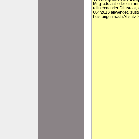
Mitgliedstaat oder ein a
teilnehmender Drittstaat,
604/2013 anwendet, zustän
Leistungen nach Absatz 2