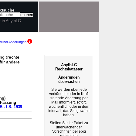
extsuche
r in AsylbLG
il bei Änderungen
ng (rechte
für andere
AsylbLG
Rechtskataster
Änderungen
überwachen
Sie werden über jede
verkündete oder in Kraft
tretende Änderung per
ng)
Mail informiert, sofort,
n Fassung
wöchentlich oder in dem
Bl. I S. 1939
Intervall, das Sie gewählt
haben.
Stellen Sie Ihr Paket zu
überwachender
Vorschriften beliebig
zusammen.