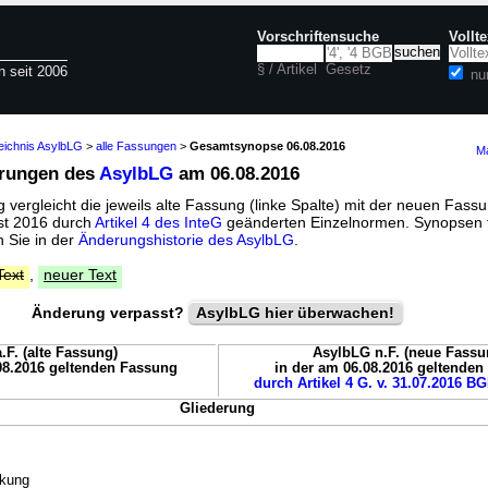
Vorschriftensuche
Vollt
§ / Artikel
Gesetz
n seit 2006
nu
eichnis AsylbLG
>
alle Fassungen
>
Gesamtsynopse 06.08.2016
Ma
erungen des
AsylbLG
am 06.08.2016
vergleicht die jeweils alte Fassung (linke Spalte) mit der neuen Fassu
ust 2016 durch
Artikel 4 des InteG
geänderten Einzelnormen. Synopsen 
 Sie in der
Änderungshistorie des AsylbLG
.
Text
,
neuer Text
Änderung verpasst?
AsylbLG hier überwachen!
.F. (alte Fassung)
AsylbLG n.F. (neue Fassu
08.2016 geltenden Fassung
in der am 06.08.2016 geltende
durch Artikel 4 G. v. 31.07.2016 BG
Gliederung
nkung