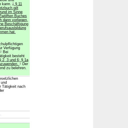
eise und
n kann.
2
§ 11
tzbuch gilt
Grund im Sinne
Zwölften Buches
 dann vorliegen,
ine Beschäftigung
Berufsausbildung
mmen hat.
hulpflichtigen
ur Verfügung
2
Bei
tigkeit besteht
 2, 3 und 6; § 1a
anzuwenden.
3
Der
end zu belehren.
esetzlichen
 und
r Tätigkeit nach
der
→