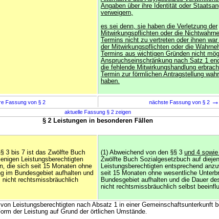
Angaben über ihre Identität oder Staatsan
verweigern,
es sei denn, sie haben die Verletzung der
Mitwirkungspflichten oder die Nichtwahr
Termins nicht zu vertreten oder ihnen war
der Mitwirkungspflichten oder die Wahrn
Termins aus wichtigen Gründen nicht mög
Anspruchseinschränkung nach Satz 1 end
die fehlende Mitwirkungshandlung erbrach
Termin zur förmlichen Antragstellung w
haben.
re Fassung von § 2
nächste Fassung von § 2
aktuelle Fassung § 2 zeigen
§ 2 Leistungen in besonderen Fällen
§ 3 bis 7 ist das Zwölfte Buch
(1) Abweichend von den §§ 3
und 4 sowi
jenigen Leistungsberechtigten
Zwölfte Buch Sozialgesetzbuch auf dieje
, die sich seit 15 Monaten ohne
Leistungsberechtigten entsprechend anzu
g im Bundesgebiet aufhalten und
seit 15 Monaten ohne wesentliche Unterb
s nicht rechtsmissbräuchlich
Bundesgebiet aufhalten und die Dauer des
nicht rechtsmissbräuchlich selbst beeinfl
g von Leistungsberechtigten nach Absatz 1 in einer Gemeinschaftsunterkunft 
orm der Leistung auf Grund der örtlichen Umstände.