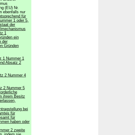
ismus
ng (EU) Nr.
n ebenfalls nur
ntsprechend für
Nummer 1 oder 5,
staat der
eilmechanismus
tz 1
Gründen ein
n der
ren Gründen
tz 1 Nummer 1
end Absatz 2
satz 2 Nummer 4
atz 2 Nummer 5
orderliche
in ihrem Besitz
erlassen,
tragstellung bei
amtes für
esamt für
ommen haben oder
ummer 2 zweite
n, indem sie