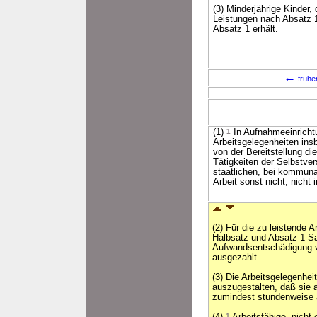
(3) Minderjährige Kinder,
Leistungen nach Absatz 1
Absatz 1 erhält.
←
frühe
(1)
1
In Aufnahmeeinrichtu
Arbeitsgelegenheiten ins
von der Bereitstellung di
Tätigkeiten der Selbstve
staatlichen, bei kommuna
Arbeit sonst nicht, nicht
(2) Für die zu leistende 
Halbsatz und Absatz 1 Sa
Aufwandsentschädigung
ausgezahlt.
(3) Die Arbeitsgelegenheit
auszugestalten, daß sie
zumindest stundenweise 
1