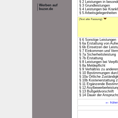
§ 2 Leistungen in besond
Werben auf
§ 3 Grundleistungen
buzer.de
§ 4 Leistungen bei Krank
§ 5 Arbeitsgelegenheiten
(Text alte Fassung)
§ 6 Sonstige Leistungen
§ 6a Erstattung von Auf
§ 6b Einsetzen der Leist
§ 7 Einkommen und Ver
§ 7a Sicherheitsleistung
§ 7b Erstattung
§ 8 Leistungen bei Verpfli
§ 8a Meldepflicht
§ 9 Verhältnis zu anderen
§ 10 Bestimmungen durc
§ 10a Örtliche Zuständigk
§ 10b Kostenerstattung z
§ 11 Ergänzende Besti
§ 12 Asylbewerberleistung
§ 13 Bußgeldvorschrift
§ 14 Dauer der Anspruch
←
früher