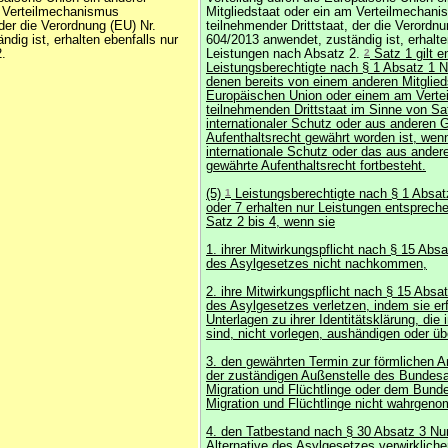
m Verteilmechanismus
Mitgliedstaat oder ein am Verteilmechan
 der die Verordnung (EU) Nr.
teilnehmender Drittstaat, der die Verordnu
dig ist, erhalten ebenfalls nur
604/2013 anwendet, zuständig ist, erhalte
.
Leistungen nach Absatz 2.
2
Satz 1 gilt e
Leistungsberechtigte nach § 1 Absatz 1 
denen bereits von einem anderen Mitglied
Europäischen Union oder einem am Vert
teilnehmenden Drittstaat im Sinne von Sa
internationaler Schutz oder aus anderen 
Aufenthaltsrecht gewährt worden ist, wen
internationale Schutz oder das aus ande
gewährte Aufenthaltsrecht fortbesteht.
(5)
1
Leistungsberechtigte nach § 1 Absa
oder 7 erhalten nur Leistungen entsprech
Satz 2 bis 4, wenn sie
1. ihrer Mitwirkungspflicht nach § 15 Ab
des Asylgesetzes nicht nachkommen,
2. ihre Mitwirkungspflicht nach § 15 Abs
des Asylgesetzes verletzen, indem sie erf
Unterlagen zu ihrer Identitätsklärung, die 
sind, nicht vorlegen, aushändigen oder üb
3. den gewährten Termin zur förmlichen An
der zuständigen Außenstelle des Bundes
Migration und Flüchtlinge oder dem Bund
Migration und Flüchtlinge nicht wahrgen
4. den Tatbestand nach § 30 Absatz 3 N
Alternative des Asylgesetzes verwirkliche