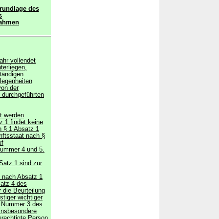
Grundlage des
s
nahmen
ahr vollendet
terliegen,
tändigen
elegenheiten
on der
 durchgeführten
t werden
 1 findet keine
 § 1 Absatz 1
ftsstaat nach §
uf
Nummer 4 und 5.
Satz 1 sind zur
e nach Absatz 1
satz 4 des
 die Beurteilung
tiger wichtiger
1 Nummer 3 des
insbesondere
erechtigte Person