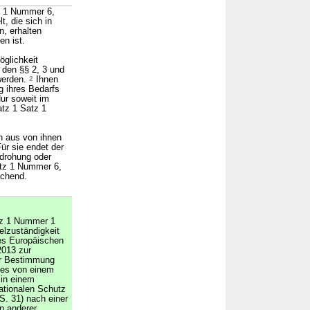
z 1 Nummer 6,
, die sich in
, erhalten
n ist.
öglichkeit
 den §§ 2, 3 und
 werden.
2
Ihnen
g ihres Bedarfs
ur soweit im
atz 1 Satz 1
n aus von ihnen
ür sie endet der
ndrohung oder
atz 1 Nummer 6,
echend.
tz 1 Nummer 1
elzuständigkeit
es Europäischen
2013 zur
zur Bestimmung
ines von einem
 in einem
nationalen Schutz
S. 31) nach einer
n anderer