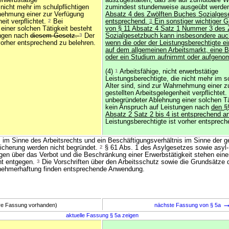
erwerbstätige
auszugestalten, daß sie auf zumutbare W
 nicht mehr im schulpflichtigen
zumindest stundenweise ausgeübt werde
rnehmung einer zur Verfügung
Absatz 4 des Zwölften Buches Sozialgese
eit verpflichtet.
2
Bei
entsprechend.
3
Ein sonstiger wichtiger 
einer solchen Tätigkeit besteht
von § 11 Absatz 4 Satz 1 Nummer 3 des 
ungen nach
diesem Gesetz.
3
Der
Sozialgesetzbuch kann insbesondere auch
vorher entsprechend zu belehren.
wenn die oder der Leistungsberechtigte e
auf dem allgemeinen Arbeitsmarkt, eine 
oder ein Studium aufnimmt oder aufgeno
(4)
1
Arbeitsfähige, nicht erwerbstätige
Leistungsberechtigte, die nicht mehr im sc
Alter sind, sind zur Wahrnehmung einer z
gestellten Arbeitsgelegenheit verpflichtet.
unbegründeter Ablehnung einer solchen Tä
kein Anspruch auf Leistungen nach
den §§
Absatz 2 Satz 2 bis 4 ist entsprechend 
Leistungsberechtigte ist vorher entsprech
s im Sinne des Arbeitsrechts und ein Beschäftigungsverhältnis im Sinne der g
icherung werden nicht begründet.
2
§ 61 Abs. 1 des Asylgesetzes sowie asyl-
agen über das Verbot und die Beschränkung einer Erwerbstätigkeit stehen eine
ht entgegen.
3
Die Vorschriften über den Arbeitsschutz sowie die Grundsätze 
nehmerhaftung finden entsprechende Anwendung.
ere Fassung vorhanden)
nächste Fassung von § 5a
aktuelle Fassung § 5a zeigen