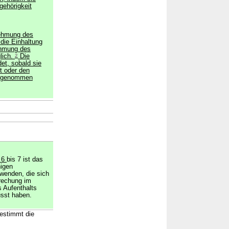
gehörigkeit
nehmung des
 die Einhaltung
ehmung des
lich.
2
Die
et, sobald sie
t oder den
ahrgenommen
→
e 6
bis 7 ist das
nigen
wenden, die sich
rechung im
 Aufenthalts
usst haben.
bestimmt die