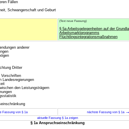
eren Fällen
heit, Schwangerschaft und Geburt
(Text neue Fassung)
§ 5a Arbeitsgelegenheiten auf der Grundl
Arbeitsmarktprogramms
Flüchtlingsintegrationsmaßnahmen
wendungen anderer
ungen
mögen
chtung Dritter
 Vorschriften
h Landesregierungen
eit
wischen den Leistungsträgern
mmungen
sstatistik
seinschränkung
e Fassung von § 1a
nächste Fassung von § 1a
aktuelle Fassung § 1a zeigen
§ 1a Anspruchseinschränkung