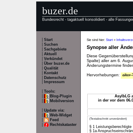
buzer.de
Bundesrecht - tagaktuell konsolidiert - alle Fassunge
Start
Sie sind hier:
Start
>
Inhaltsverz
Suchen
Synopse aller Änd
Sachgebiete
Aktuell
Diese Gegenüberstellung 
Verkündet
Spalte) aller am 6. Aug
Über buzer.de
Änderungstermine finden
Qualität
Kontakt
Hervorhebungen:
alter 
Datenschutz
Impressum
Tools:
Blog-Plugin
AsylbLG a
in der vor dem 06.
Mobilversion
Update via:
Web-Widget
(Textabschnitt unverändert)
Feed
Rechtskataster
§ 1 Leistungsberechtigte
§ 1a Anspruchseinschrä