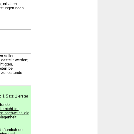
, erhalten
eistungen nach
→
n sollen
 gestellt werden;
htigten,
iten bei
 zu leistende
z 1 Satz 1 erster
Stunde
te nicht im
en nachweist, die
legenheit
nd räumlich so