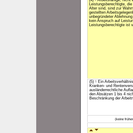
(4)
Arbeitsfähige, nicht 
Leistungsberechtigte, die
Alter sind, sind zur Wah
gestellten Arbeitsgelegenh
unbegründeter Ablehnung 
kein Anspruch auf Leist
Leistungsberechtigte ist 
(5)
1
Ein Arbeitsverhältni
Kranken- und Rentenvers
ausländerrechtliche Aufl
den Absätzen 1 bis 4 nic
Beschränkung der Arbeit
(keine früh