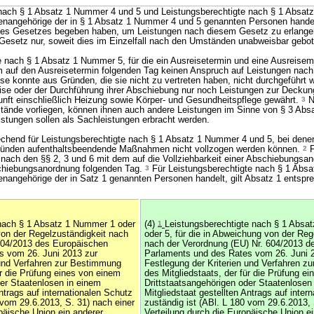
e nach § 1 Absatz 1 Nummer 4 und 5 und Leistungsberechtigte nach § 1 Absat
enangehörige der in § 1 Absatz 1 Nummer 4 und 5 genannten Personen handelt
ses Gesetzes begeben haben, um Leistungen nach diesem Gesetz zu erlangen
esetz nur, soweit dies im Einzelfall nach den Umständen unabweisbar gebote
 nach § 1 Absatz 1 Nummer 5, für die ein Ausreisetermin und eine Ausreisem
 auf den Ausreisetermin folgenden Tag keinen Anspruch auf Leistungen nach
ise konnte aus Gründen, die sie nicht zu vertreten haben, nicht durchgeführt
eise oder der Durchführung ihrer Abschiebung nur noch Leistungen zur Deckun
nft einschließlich Heizung sowie Körper- und Gesundheitspflege gewährt.
3
N
tände vorliegen, können ihnen auch andere Leistungen im Sinne von § 3 Abs
stungen sollen als Sachleistungen erbracht werden.
echend für Leistungsberechtigte nach § 1 Absatz 1 Nummer 4 und 5, bei dene
Gründen aufenthaltsbeendende Maßnahmen nicht vollzogen werden können.
2
F
nach den §§ 2, 3 und 6 mit dem auf die Vollziehbarkeit einer Abschiebungsa
schiebungsanordnung folgenden Tag.
3
Für Leistungsberechtigte nach § 1 Abs
enangehörige der in Satz 1 genannten Personen handelt, gilt Absatz 1 entspr
 nach § 1 Absatz 1 Nummer 1 oder
(4)
1
Leistungsberechtigte nach § 1 Absa
von der Regelzuständigkeit nach
oder 5, für die in Abweichung von der Reg
604/2013 des Europäischen
nach der Verordnung (EU) Nr. 604/2013 d
s vom 26. Juni 2013 zur
Parlaments und des Rates vom 26. Juni 
 und Verfahren zur Bestimmung
Festlegung der Kriterien und Verfahren 
ür die Prüfung eines von einem
des Mitgliedstaats, der für die Prüfung e
der Staatenlosen in einem
Drittstaatsangehörigen oder Staatenlosen
Antrags auf internationalen Schutz
Mitgliedstaat gestellten Antrags auf inter
 vom 29.6.2013, S. 31) nach einer
zuständig ist (ABl. L 180 vom 29.6.2013, 
päische Union ein anderer
Verteilung durch die Europäische Union ei