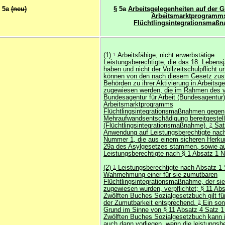
 5a
(neu)
§ 5a
Arbeitsgelegenheiten auf der 
Arbeitsmarktprogramm
Flüchtlingsintegrationsmaß
(1)
1
Arbeitsfähige, nicht erwerbstätige
Leistungsberechtigte, die das 18. Lebensj
haben und nicht der Vollzeitschulpflicht un
können von den nach diesem Gesetz zus
Behörden zu ihrer Aktivierung in Arbeitsg
zugewiesen werden, die im Rahmen des v
Bundesagentur für Arbeit (Bundesagentur)
Arbeitsmarktprogramms
Flüchtlingsintegrationsmaßnahmen gegen
Mehraufwandsentschädigung bereitgestell
(Flüchtlingsintegrationsmaßnahme).
2
Satz
Anwendung auf Leistungsberechtigte nach
Nummer 1, die aus einem sicheren Herkun
29a des Asylgesetzes stammen, sowie a
Leistungsberechtigte nach § 1 Absatz 1 
(2)
1
Leistungsberechtigte nach Absatz 1 
Wahrnehmung einer für sie zumutbaren
Flüchtlingsintegrationsmaßnahme, der si
zugewiesen wurden, verpflichtet; § 11 Ab
Zwölften Buches Sozialgesetzbuch gilt für
der Zumutbarkeit entsprechend.
2
Ein sons
Grund im Sinne von § 11 Absatz 4 Satz 
Zwölften Buches Sozialgesetzbuch kann 
auch dann vorliegen, wenn die leistungsb