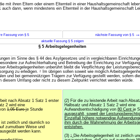
 die mit ihren Eltern oder einem Elternteil in einer Haushaltsgemeinschaft leben
 auch dann, wenn mindestens ein Elternteil in der Haushaltsgemeinschaft L
re Fassung von § 5
nächste Fassung von § 5
aktuelle Fassung § 5 zeigen
§ 5 Arbeitsgelegenheiten
ngen im Sinne des § 44 des Asylgesetzes und in vergleichbaren Einrichtunge
besondere zur Aufrechterhaltung und Betreibung der Einrichtung zur Verfügung
eser Arbeitsgelegenheiten unberührt bleibt die Verpflichtung der Leistungsberec
rsorgung zu erledigen.
2
Im übrigen sollen soweit wie möglich Arbeitsgelegenhe
len und bei gemeinnützigen Trägern zur Verfügung gestellt werden, sofern die
 in diesem Umfang oder nicht zu diesem Zeitpunkt verrichtet werden würde.
Arbeit nach Absatz 1 Satz 1 erster
(2) Für die zu leistende Arbeit nach Absat
tz 2 wird eine
Halbsatz und Absatz 1 Satz 2 wird eine
 von
1,05 Euro
je Stunde
Aufwandsentschädigung von
80 Cent
je 
ausgezahlt, soweit der Leistungsberechtig
Einzelfall höhere notwendige Aufwendung
 ist zeitlich und räumlich so
ihm durch die Wahrnehmung der Arbeitsge
 auf zumutbare Weise und
entstehen.
ausgeübt werden kann.
(3)
1
Die Arbeitsgelegenheit ist zeitlich u