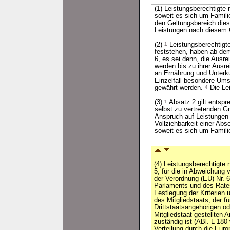
(1) Leistungsberechtigt
soweit es sich um Famili
den Geltungsbereich die
Leistungen nach diesem G
(2)
1
Leistungsberechtigte
feststehen, haben ab dem
6, es sei denn, die Ausre
werden bis zu ihrer Ausr
an Ernährung und Unterku
Einzelfall besondere Ums
gewährt werden.
4
Die Lei
(3)
1
Absatz 2 gilt entspr
selbst zu vertretenden 
Anspruch auf Leistungen 
Vollziehbarkeit einer Ab
soweit es sich um Famili
(4) Leistungsberechtigte
5, für die in Abweichung 
der Verordnung (EU) Nr. 
Parlaments und des Rate
Festlegung der Kriterien
des Mitgliedstaats, der f
Drittstaatsangehörigen o
Mitgliedstaat gestellten 
zuständig ist (ABl. L 180
Verteilung durch die Euro