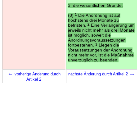
3. die wesentlichen Gründe.
(8)
1
Die Anordnung ist auf
höchstens drei Monate zu
befristen.
2
Eine Verlängerung um
jeweils nicht mehr als drei Monate
ist möglich, soweit die
Anordnungsvoraussetzungen
fortbestehen.
3
Liegen die
Voraussetzungen der Anordnung
nicht mehr vor, ist die Maßnahme
unverzüglich zu beenden.
←
→
vorherige Änderung durch
nächste Änderung durch Artikel 2
Artikel 2