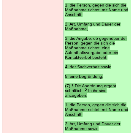
1. die Person, gegen die sich die
Maßnahme richtet, mit Name und
Anschrift,
2. Art, Umfang und Dauer der
Maßnahme,
3. die Angabe, ob gegenüber der
Person, gegen die sich die
Maßnahme richtet, eine
Aufenthaltsvorgabe oder ein
Kontaktverbot besteht,
4. der Sachverhalt sowie
5. eine Begründung.
(7)
1
Die Anordnung ergeht
schriftlich.
2
In ihr sind
anzugeben:
1. die Person, gegen die sich die
Maßnahme richtet, mit Name und
Anschrift,
2. Art, Umfang und Dauer der
Maßnahme sowie