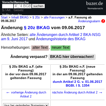
Vorschriftensuche
buzer.de
Normalansicht
§ / Art.
Gesetz
Volltextsuche
Start
>
Inhalt BKAG
>
§ 20z
>
alle Fassungen
>
a.F. Fassung ab
09.06.2017
Änderungsalarm
nur in BKAG
Änderung
§ 20z BKAG
vom 09.06.2017
Ähnliche Seiten:
alle Änderungen durch Artikel 2 BKA-NSG
am 9. Juni 2017
und
Änderungshistorie des BKAG
Hervorhebungen:
alter Text
,
neuer Text
Änderung verpasst?
BKAG hier überwachen!
§ 20z BKAG a.F. (alte
§ 20z BKAG n.F. (neue
Fassung)
Fassung)
in der vor dem 09.06.2017
in der am 09.06.2017 geltenden
geltenden Fassung
Fassung
durch Artikel 2 G. v. 01.06.2017
BGBl. I S. 1354
←
→
vorherige Änderung durch
nächste Änderung durch Artikel 2
Artikel 2