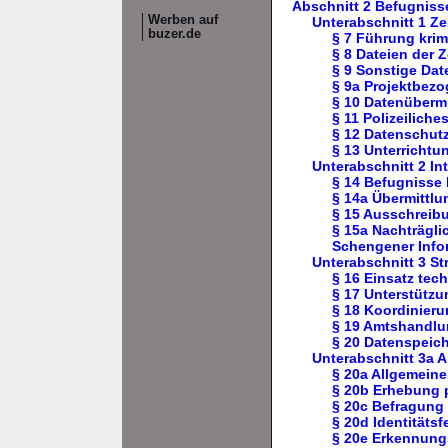
Abschnitt 2 Befugnis
Werben auf
Unterabschnitt 1 Zen
buzer.de
§ 7 Führung krim
§ 8 Dateien der Z
§ 9 Sonstige Date
§ 9a Projektbez
§ 10 Datenübermi
§ 11 Polizeilich
§ 12 Datenschutz
§ 13 Unterrichtun
Unterabschnitt 2 I
§ 14 Befugnisse 
§ 14a Übermittl
§ 15 Ausschreib
§ 15a Nachträgli
Schengener Info
Unterabschnitt 3 St
§ 16 Einsatz tec
§ 17 Unterstützu
§ 18 Koordinieru
§ 19 Amtshandlu
§ 20 Datenspeich
Unterabschnitt 3a 
§ 20a Allgemein
§ 20b Erhebung 
§ 20c Befragung 
§ 20d Identitäts
§ 20e Erkennun