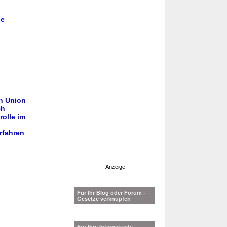
le
n Union
ch
olle im
rfahren
Anzeige
Für Ihr Blog oder Forum -
Gesetze verknüpfen