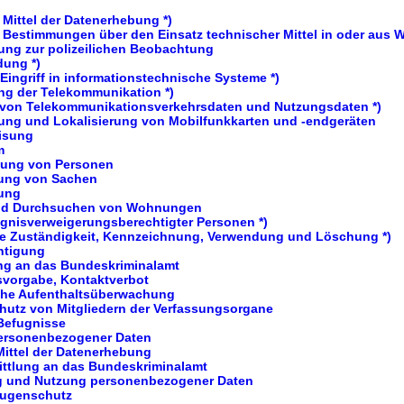
Mittel der Datenerhebung *)
 Bestimmungen über den Einsatz technischer Mittel in oder aus 
ung zur polizeilichen Beobachtung
dung *)
 Eingriff in informationstechnische Systeme *)
ng der Telekommunikation *)
von Telekommunikationsverkehrsdaten und Nutzungsdaten *)
erung und Lokalisierung von Mobilfunkkarten und -endgeräten
eisung
m
hung von Personen
ung von Sachen
lung
und Durchsuchen von Wohnungen
gnisverweigerungsberechtigter Personen *)
che Zuständigkeit, Kennzeichnung, Verwendung und Löschung *)
htigung
ung an das Bundeskriminalamt
svorgabe, Kontaktverbot
sche Aufenthaltsüberwachung
chutz von Mitgliedern der Verfassungsorgane
 Befugnisse
ersonenbezogener Daten
Mittel der Datenerhebung
ittlung an das Bundeskriminalamt
ng und Nutzung personenbezogener Daten
eugenschutz