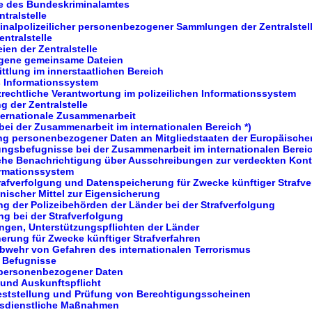
se des Bundeskriminalamtes
tralstelle
inalpolizeilicher personenbezogener Sammlungen der Zentralstel
entralstelle
ien der Zentralstelle
ogene gemeinsame Dateien
ttlung im innerstaatlichen Bereich
es Informationssystem
rechtliche Verantwortung im polizeilichen Informationssystem
g der Zentralstelle
nternationale Zusammenarbeit
bei der Zusammenarbeit im internationalen Bereich *)
ung personenbezogener Daten an Mitgliedstaaten der Europäische
ungsbefugnisse bei der Zusammenarbeit im internationalen Berei
che Benachrichtigung über Ausschreibungen zur verdeckten Kontr
rmationssystem
rafverfolgung und Datenspeicherung für Zwecke künftiger Strafve
hnischer Mittel zur Eigensicherung
ng der Polizeibehörden der Länder bei der Strafverfolgung
ng bei der Strafverfolgung
ngen, Unterstützungspflichten der Länder
erung für Zwecke künftiger Strafverfahren
Abwehr von Gefahren des internationalen Terrorismus
e Befugnisse
personenbezogener Daten
und Auskunftspflicht
feststellung und Prüfung von Berechtigungsscheinen
gsdienstliche Maßnahmen