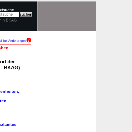
extsuche
r in BKAG
il bei Änderungen
oben
nd der
z - BKAG)
genheiten,
iten
nalamtes