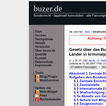
buzer.de
Bundesrecht - tagaktuell konsolidiert - alle Fassunge
Start
Sie sind hier:
Start
>
Inhaltsve
Suchen
Achtung: T
Sachgebiete
Aktuell
Verkündet
Gesetz über das B
Über buzer.de
Länder in kriminal
Qualität
Kontakt
G. v. 07.07.1997
BGBl. I S. 165
Datenschutz
Geltung ab 01.08.1997; FNA: 2
Impressum
17 weitere Fassungen
|
Dru
Tools:
Abschnitt 1 Zentrale E
Blog-Plugin
Aufgaben des Bundesk
Mobilversion
§ 1 Zentrale Einric
§ 2 Zentralstelle
Update via:
§ 3 Internationale
Web-Widget
§ 4 Strafverfolgung
Feed
§ 4a Abwehr von Ge
Rechtskataster
§ 5 Schutz von Mit
§ 6 Zeugenschutz