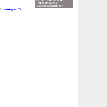
Für Ihre Internetseite -
Ticker aktuellste
Gesetzesänderungen
Wohnungen *)