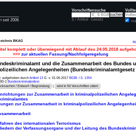
Vorschriftensuche
Vollt
§ / Artikel
Gesetz
n seit 2006
nu
rzeichnis BKAG
Ma
itel komplett oder überwiegend mit Ablauf des 24.05.2018 aufgeh
>>>
zur aktuellen Fassung/Nachfolgeregelung
undeskriminalamt und die Zusammenarbeit des Bundes u
polizeilichen Angelegenheiten (Bundeskriminalamtgeset
0
; aufgehoben durch
Artikel 13
G. v. 01.06.2017
BGBl. I S. 1354
190-2
Bundeskriminalpolizei
cksachen / Entwurf / Begründung
|
wird in 50 Vorschriften zitiert
inrichtungen zur Zusammenarbeit in kriminalpolizeilichen Angele
riminalamtes
htungen zur Zusammenarbeit in kriminalpolizeilichen Angelegenhe
 Zusammenarbeit
fahren des internationalen Terrorismus
gliedern der Verfassungsorgane und der Leitung des Bundeskrimi