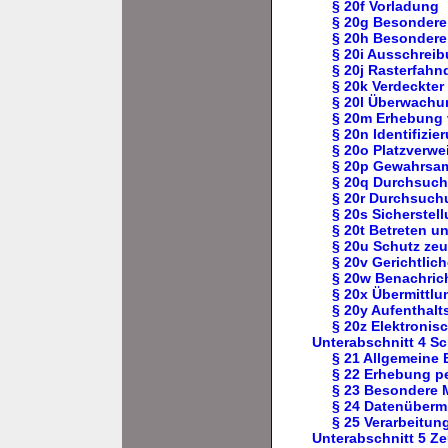
§ 20f Vorladung
§ 20g Besondere 
§ 20h Besondere
§ 20i Ausschreib
§ 20j Rasterfahn
§ 20k Verdeckter
§ 20l Überwachu
§ 20m Erhebung 
§ 20n Identifizi
§ 20o Platzverw
§ 20p Gewahrsa
§ 20q Durchsuc
§ 20r Durchsuch
§ 20s Sicherstel
§ 20t Betreten 
§ 20u Schutz zeu
§ 20v Gerichtli
§ 20w Benachric
§ 20x Übermittl
§ 20y Aufenthalt
§ 20z Elektroni
Unterabschnitt 4 S
§ 21 Allgemeine
§ 22 Erhebung p
§ 23 Besondere 
§ 24 Datenüberm
§ 25 Verarbeitu
Unterabschnitt 5 Z