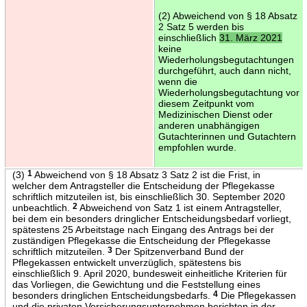
(2) Abweichend von § 18 Absatz
2 Satz 5 werden bis
einschließlich
31. März 2021
keine
Wiederholungsbegutachtungen
durchgeführt, auch dann nicht,
wenn die
Wiederholungsbegutachtung vor
diesem Zeitpunkt vom
Medizinischen Dienst oder
anderen unabhängigen
Gutachterinnen und Gutachtern
empfohlen wurde.
(3)
1
Abweichend von § 18 Absatz 3 Satz 2 ist die Frist, in
welcher dem Antragsteller die Entscheidung der Pflegekasse
schriftlich mitzuteilen ist, bis einschließlich 30. September 2020
unbeachtlich.
2
Abweichend von Satz 1 ist einem Antragsteller,
bei dem ein besonders dringlicher Entscheidungsbedarf vorliegt,
spätestens 25 Arbeitstage nach Eingang des Antrags bei der
zuständigen Pflegekasse die Entscheidung der Pflegekasse
schriftlich mitzuteilen.
3
Der Spitzenverband Bund der
Pflegekassen entwickelt unverzüglich, spätestens bis
einschließlich 9. April 2020, bundesweit einheitliche Kriterien für
das Vorliegen, die Gewichtung und die Feststellung eines
besonders dringlichen Entscheidungsbedarfs.
4
Die Pflegekassen
und die privaten Versicherungsunternehmen berichten in der