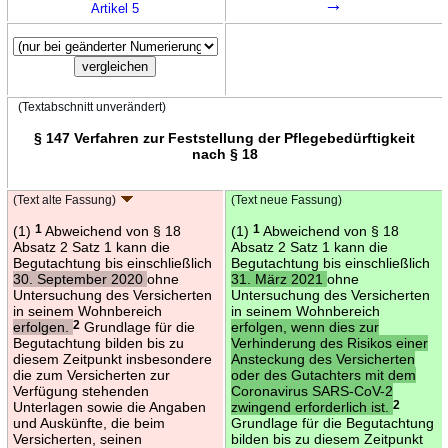
→
Artikel 5
(Textabschnitt unverändert)
§ 147 Verfahren zur Feststellung der Pflegebedürftigkeit
nach § 18
(Text alte Fassung)
(Text neue Fassung)
(1)
1
Abweichend von § 18
(1)
1
Abweichend von § 18
Absatz 2 Satz 1 kann die
Absatz 2 Satz 1 kann die
Begutachtung bis einschließlich
Begutachtung bis einschließlich
30. September 2020
ohne
31. März 2021
ohne
Untersuchung des Versicherten
Untersuchung des Versicherten
in seinem Wohnbereich
in seinem Wohnbereich
erfolgen.
2
Grundlage für die
erfolgen, wenn dies zur
Begutachtung bilden bis zu
Verhinderung des Risikos einer
diesem Zeitpunkt insbesondere
Ansteckung des Versicherten
die zum Versicherten zur
oder des Gutachters mit dem
Verfügung stehenden
Coronavirus SARS-CoV-2
Unterlagen sowie die Angaben
zwingend erforderlich ist.
2
und Auskünfte, die beim
Grundlage für die Begutachtung
Versicherten, seinen
bilden bis zu diesem Zeitpunkt