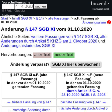
Vorschriftensuche
buzer.de
Normalansicht
§ / Art.
Gesetz
Volltextsuche
Start
>
Inhalt SGB XI
>
§ 147
>
alle Fassungen
>
a.F. Fassung ab
01.10.2020
Änderungsalarm
nur in SGB XI
Änderung
§ 147 SGB XI
vom 01.10.2020
Ähnliche Seiten:
weitere Fassungen von § 147 SGB XI
,
alle
Änderungen durch Artikel 5 KHZG am 1. Oktober 2020
und
Änderungshistorie des SGB XI
Hervorhebungen:
alter Text
,
neuer Text
Änderung verpasst?
SGB XI hier überwachen!
§ 147 SGB XI a.F. (alte
§ 147 SGB XI n.F. (neue
Fassung)
Fassung)
in der vor dem 01.10.2020
in der am 01.10.2020
geltenden Fassung
geltenden Fassung
durch Artikel 5 G. v.
23.10.2020 BGBl. I S. 2208
←
→
frühere Fassung von § 147
nächste Fassung von § 147
←
nächste Änderung durch Artikel 5
vorherige Änderung durch