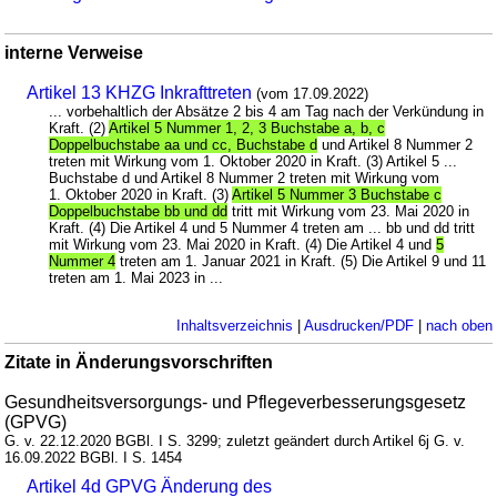
interne Verweise
Artikel 13 KHZG Inkrafttreten
(vom 17.09.2022)
... vorbehaltlich der Absätze 2 bis 4 am Tag nach der Verkündung in
Kraft. (2)
Artikel 5 Nummer 1, 2, 3 Buchstabe a, b, c
Doppelbuchstabe aa und cc, Buchstabe d
und Artikel 8 Nummer 2
treten mit Wirkung vom 1. Oktober 2020 in Kraft. (3) Artikel 5 ...
Buchstabe d und Artikel 8 Nummer 2 treten mit Wirkung vom
1. Oktober 2020 in Kraft. (3)
Artikel 5 Nummer 3 Buchstabe c
Doppelbuchstabe bb und dd
tritt mit Wirkung vom 23. Mai 2020 in
Kraft. (4) Die Artikel 4 und 5 Nummer 4 treten am ... bb und dd tritt
mit Wirkung vom 23. Mai 2020 in Kraft. (4) Die Artikel 4 und
5
Nummer 4
treten am 1. Januar 2021 in Kraft. (5) Die Artikel 9 und 11
treten am 1. Mai 2023 in ...
Inhaltsverzeichnis
|
Ausdrucken/PDF
|
nach oben
Zitate in Änderungsvorschriften
Gesundheitsversorgungs- und Pflegeverbesserungsgesetz
(GPVG)
G. v. 22.12.2020 BGBl. I S. 3299; zuletzt geändert durch Artikel 6j G. v.
16.09.2022 BGBl. I S. 1454
Artikel 4d GPVG Änderung des