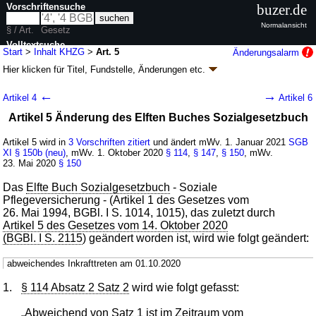
Vorschriftensuche
buzer.de
Normalansicht
§ / Art.
Gesetz
Volltextsuche
Start
>
Inhalt KHZG
>
Art. 5
Änderungsalarm
Hier klicken für
Titel, Fundstelle, Änderungen
etc.
nur in KHZG
Artikel 5 - Krankenhauszukunftsgesetz (KHZG)
←
→
Artikel 4
Artikel 6
G. v. 23.10.2020
BGBl. I S. 2208
(
Nr. 48
); zuletzt geändert durch
Artikel 3d
Artikel 5 Änderung des Elften Buches Sozialgesetzbuch
G. v. 16.09.2022
BGBl. I S. 1454
Geltung ab 29.10.2020, abweichend siehe
Artikel 13
Artikel 5 wird in
3 Vorschriften zitiert
und ändert mWv. 1. Januar 2021
SGB
15 Änderungen
|
Drucksachen / Entwurf / Begründung
|
XI
§ 150b (neu)
, mWv. 1. Oktober 2020
§ 114
,
§ 147
,
§ 150
, mWv.
wird in 16 Vorschriften zitiert
23. Mai 2020
§ 150
Das
Elfte Buch Sozialgesetzbuch
- Soziale
Pflegeversicherung - (Artikel 1 des Gesetzes vom
26. Mai 1994, BGBl. I S. 1014, 1015), das zuletzt durch
Artikel 5 des Gesetzes vom 14. Oktober 2020
(BGBl. I S. 2115
) geändert worden ist, wird wie folgt geändert:
abweichendes Inkrafttreten am 01.10.2020
1.
§ 114 Absatz 2 Satz 2
wird wie folgt gefasst:
„Abweichend von Satz 1 ist im Zeitraum vom