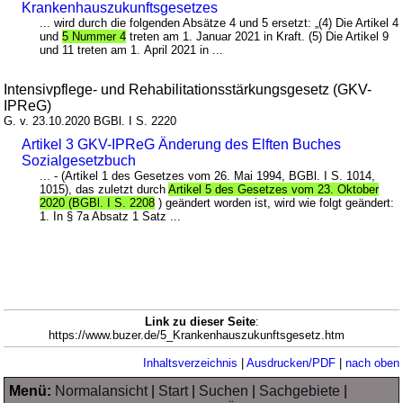
Krankenhauszukunftsgesetzes
... wird durch die folgenden Absätze 4 und 5 ersetzt: „(4) Die Artikel 4
und
5 Nummer 4
treten am 1. Januar 2021 in Kraft. (5) Die Artikel 9
und 11 treten am 1. April 2021 in ...
Intensivpflege- und Rehabilitationsstärkungsgesetz (GKV-
IPReG)
G. v. 23.10.2020 BGBl. I S. 2220
Artikel 3 GKV-IPReG Änderung des Elften Buches
Sozialgesetzbuch
... - (Artikel 1 des Gesetzes vom 26. Mai 1994, BGBl. I S. 1014,
1015), das zuletzt durch
Artikel 5 des Gesetzes vom 23. Oktober
2020 (BGBl. I S. 2208
) geändert worden ist, wird wie folgt geändert:
1. In § 7a Absatz 1 Satz ...
Link zu dieser Seite
:
https://www.buzer.de/5_Krankenhauszukunftsgesetz.htm
Inhaltsverzeichnis
|
Ausdrucken/PDF
|
nach oben
Menü:
Normalansicht
|
Start
|
Suchen
|
Sachgebiete
|