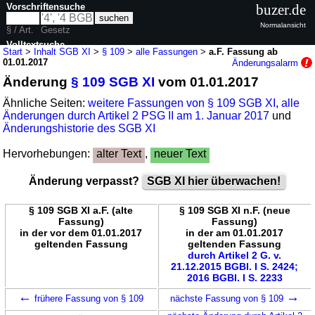
Vorschriftensuche
buzer.de
Normalansicht
§ / Art.
Gesetz
Volltextsuche
Start
>
Inhalt SGB XI
>
§ 109
>
alle Fassungen
>
a.F. Fassung ab
01.01.2017
Änderungsalarm
nur in SGB XI
Änderung
§ 109 SGB XI
vom 01.01.2017
Ähnliche Seiten:
weitere Fassungen von § 109 SGB XI
,
alle
Änderungen durch Artikel 2 PSG II am 1. Januar 2017
und
Änderungshistorie des SGB XI
Hervorhebungen:
alter Text
,
neuer Text
Änderung verpasst?
SGB XI hier überwachen!
§ 109 SGB XI a.F. (alte
§ 109 SGB XI n.F. (neue
Fassung)
Fassung)
in der vor dem 01.01.2017
in der am 01.01.2017
geltenden Fassung
geltenden Fassung
durch Artikel 2 G. v.
21.12.2015 BGBl. I S. 2424;
2016 BGBl. I S. 2233
←
→
frühere Fassung von § 109
nächste Fassung von § 109