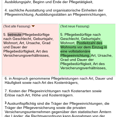
Ausbildungsjahr, Beginn und Ende der Pflegetätigkeit,
4. sachliche Ausstattung und organisatorische Einheiten der
Pflegeeinrichtung, Ausbildungsstätten an Pflegeeinrichtungen,
(Text alte Fassung)
(Text neue Fassung)
5.
betreute
Pflegebedürftige
5. Pflegebedürftige nach
nach Geschlecht, Geburtsjahr,
Geschlecht, Geburtsjahr,
Wohnort, Art, Ursache, Grad
Wohnort,
Postleitzahl des
und Dauer der
Wohnorts vor dem Einzug in
Pflegebedürftigkeit, Art des
eine vollstationäre
Versicherungsverhältnisses,
Pflegeeinrichtung,
Art, Ursache,
Grad und Dauer der
Pflegebedürftigkeit, Art des
Versicherungsverhältnisses,
6. in Anspruch genommene Pflegeleistungen nach Art, Dauer und
Häufigkeit sowie nach Art des Kostenträgers,
7. Kosten der Pflegeeinrichtungen nach Kostenarten sowie
Erlöse nach Art, Höhe und Kostenträgern.
3
Auskunftspflichtig sind die Träger der Pflegeeinrichtungen, die
Träger der Pflegeversicherung sowie die privaten
Versicherungsunternehmen gegenüber den statistischen Ämtern
der Länder; die Rechtsverordnung kann Ausnahmen von der