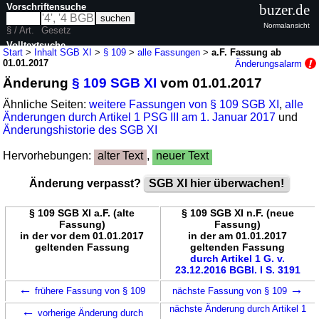
Vorschriftensuche
buzer.de
Normalansicht
§ / Art.
Gesetz
Volltextsuche
Start
>
Inhalt SGB XI
>
§ 109
>
alle Fassungen
>
a.F. Fassung ab
01.01.2017
Änderungsalarm
nur in SGB XI
Änderung
§ 109 SGB XI
vom 01.01.2017
Ähnliche Seiten:
weitere Fassungen von § 109 SGB XI
,
alle
Änderungen durch Artikel 1 PSG III am 1. Januar 2017
und
Änderungshistorie des SGB XI
Hervorhebungen:
alter Text
,
neuer Text
Änderung verpasst?
SGB XI hier überwachen!
§ 109 SGB XI a.F. (alte
§ 109 SGB XI n.F. (neue
Fassung)
Fassung)
in der vor dem 01.01.2017
in der am 01.01.2017
geltenden Fassung
geltenden Fassung
durch Artikel 1 G. v.
23.12.2016 BGBl. I S. 3191
←
→
frühere Fassung von § 109
nächste Fassung von § 109
←
nächste Änderung durch Artikel 1
vorherige Änderung durch