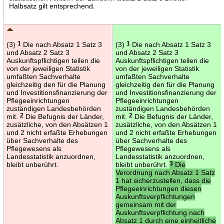
Halbsatz gilt entsprechend.
(3)
1
Die nach Absatz 1 Satz 3
(3)
1
Die nach Absatz 1 Satz 3
und Absatz 2 Satz 3
und Absatz 2 Satz 3
Auskunftspflichtigen teilen die
Auskunftspflichtigen teilen die
von der jeweiligen Statistik
von der jeweiligen Statistik
umfaßten Sachverhalte
umfaßten Sachverhalte
gleichzeitig den für die Planung
gleichzeitig den für die Planung
und Investitionsfinanzierung der
und Investitionsfinanzierung der
Pflegeeinrichtungen
Pflegeeinrichtungen
zuständigen Landesbehörden
zuständigen Landesbehörden
mit.
2
Die Befugnis der Länder,
mit.
2
Die Befugnis der Länder,
zusätzliche, von den Absätzen 1
zusätzliche, von den Absätzen 1
und 2 nicht erfaßte Erhebungen
und 2 nicht erfaßte Erhebungen
über Sachverhalte des
über Sachverhalte des
Pflegewesens als
Pflegewesens als
Landesstatistik anzuordnen,
Landesstatistik anzuordnen,
bleibt unberührt.
bleibt unberührt.
3
Die
Verordnung nach Absatz 1 Satz
1 hat sicherzustellen, dass die
Pflegeeinrichtungen diesen
Auskunftsverpflichtungen
gemeinsam mit der
Auskunftsverpflichtung nach
Absatz 1 durch eine einheitliche