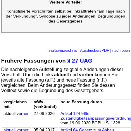
Weitere Vorteile:
Konsolidierte Vorschriften selbst bei Inkrafttreten "am Tage nach
der Verkündung", Synopse zu jeder Änderungen, Begründungen
des Gesetzgebers
Inhaltsverzeichnis
|
Ausdrucken/PDF
|
nach oben
Frühere Fassungen von
§ 27 UAG
Die nachfolgende Aufstellung zeigt alle Änderungen dieser
Vorschrift. Über die Links
aktuell
und
vorher
können Sie
jeweils alte Fassung (a.F.) und neue Fassung (n.F.)
vergleichen. Beim Änderungsgesetz finden Sie dessen
Volltext sowie die Begründung des Gesetzgebers.
vergleichen
mWv
neue Fassung durch
mit
(verkündet)
aktuell
vorher
27.06.2020
Artikel 124 Elfte
Zuständigkeitsanpassungsverordnun
vom 19.06.2020 BGBl. I S. 1328
aktuell
vorher
05.04.2017
Artikel 64 Gesetz zum Abbau