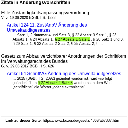
Zitate in Änderungsvorschriften
Elfte Zuständigkeitsanpassungsverordnung
V. v. 19.06.2020 BGBl. I S. 1328
Artikel 124 11. ZustAnpV Änderung des
Umweltauditgesetzes
... Satz 1, 2 Nummer 4 und Satz 3, § 22 Absatz 3 Satz 1, § 23
Absatz 1, § 24 Absatz 1,
§ 27 Absatz 1 Satz 1
, § 28 Satz 1 und 3,
§ 29 Satz 1, § 32 Absatz 2 Satz 2, § 35 Absatz 2, § ...
Gesetz zum Abbau verzichtbarer Anordnungen der Schriftform
im Verwaltungsrecht des Bundes
G. v. 29.03.2017 BGBl. I S. 626
Artikel 64 SchriftVG Änderung des Umweltauditgesetzes
... 2015 (BGBl. I S. 2092) geändert worden ist, wird wie folgt
geändert: 1. In
§ 27 Absatz 2 Satz 3
werden nach dem Wort
„schriftliche" die Wörter „oder elektronische" ...
Link zu dieser Seite
: https://www.buzer.de/gesetz/4869/a67887.htm