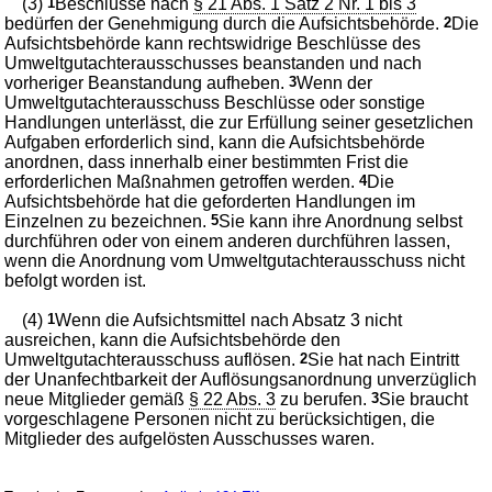
(3)
1
Beschlüsse nach
§ 21 Abs. 1 Satz 2 Nr. 1 bis 3
bedürfen der Genehmigung durch die Aufsichtsbehörde.
2
Die
Aufsichtsbehörde kann rechtswidrige Beschlüsse des
Umweltgutachterausschusses beanstanden und nach
vorheriger Beanstandung aufheben.
3
Wenn der
Umweltgutachterausschuss Beschlüsse oder sonstige
Handlungen unterlässt, die zur Erfüllung seiner gesetzlichen
Aufgaben erforderlich sind, kann die Aufsichtsbehörde
anordnen, dass innerhalb einer bestimmten Frist die
erforderlichen Maßnahmen getroffen werden.
4
Die
Aufsichtsbehörde hat die geforderten Handlungen im
Einzelnen zu bezeichnen.
5
Sie kann ihre Anordnung selbst
durchführen oder von einem anderen durchführen lassen,
wenn die Anordnung vom Umweltgutachterausschuss nicht
befolgt worden ist.
(4)
1
Wenn die Aufsichtsmittel nach Absatz 3 nicht
ausreichen, kann die Aufsichtsbehörde den
Umweltgutachterausschuss auflösen.
2
Sie hat nach Eintritt
der Unanfechtbarkeit der Auflösungsanordnung unverzüglich
neue Mitglieder gemäß
§ 22 Abs. 3
zu berufen.
3
Sie braucht
vorgeschlagene Personen nicht zu berücksichtigen, die
Mitglieder des aufgelösten Ausschusses waren.