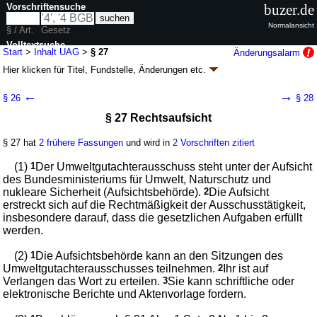
Vorschriftensuche
buzer.de
Normalansicht
§ / Art.
Gesetz
Volltextsuche
Start
>
Inhalt UAG
>
§ 27
Änderungsalarm
Hier klicken für
Titel, Fundstelle, Änderungen
etc.
nur in UAG
§ 27 - Umweltauditgesetz (UAG)
←
→
§ 26
§ 28
neugefasst durch B. v. 04.09.2002
BGBl. I S. 3490
; zuletzt geändert durch
§ 27 Rechtsaufsicht
Artikel 17
G. v. 10.08.2021
BGBl. I S. 3436
Geltung ab 15.12.1995; FNA: 2129-29
Umweltschutz
§ 27 hat
2 frühere Fassungen
und wird in
2 Vorschriften zitiert
12 weitere Fassungen
|
wird in 116 Vorschriften zitiert
Teil 2 Zulassung von Umweltgutachtern und
(1)
1
Der Umweltgutachterausschuss steht unter der Aufsicht
Umweltgutachterorganisationen sowie Aufsicht;
des Bundesministeriums für Umwelt, Naturschutz und
Beschränkung der Haftung
nukleare Sicherheit (Aufsichtsbehörde).
2
Die Aufsicht
Abschnitt 3 Umweltgutachterausschuss,
erstreckt sich auf die Rechtmäßigkeit der Ausschusstätigkeit,
Widerspruchsbehörde
insbesondere darauf, dass die gesetzlichen Aufgaben erfüllt
werden.
(2)
1
Die Aufsichtsbehörde kann an den Sitzungen des
Umweltgutachterausschusses teilnehmen.
2
Ihr ist auf
Verlangen das Wort zu erteilen.
3
Sie kann schriftliche oder
elektronische Berichte und Aktenvorlage fordern.