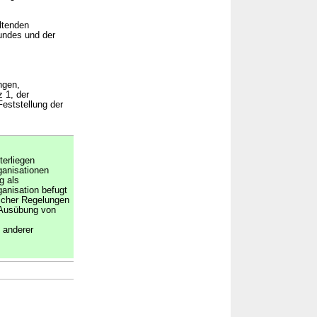
ltenden
Bundes und der
ngen,
 1, der
eststellung der
erliegen
ganisationen
g als
anisation befugt
licher Regelungen
 Ausübung von
 anderer