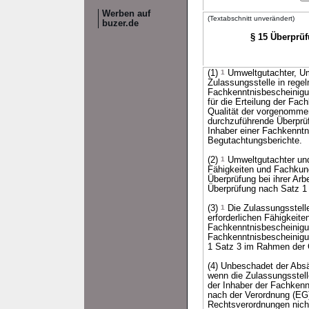
Werben auf
(Textabschnitt unverändert)
buzer.de
§ 15 Überprü
(1)
1
Umweltgutachter, Um
Zulassungsstelle in reg
Fachkenntnisbescheinigun
für die Erteilung der Fac
Qualität der vorgenomme
durchzuführende Überprüf
Inhaber einer Fachkenntn
Begutachtungsberichte.
(2)
1
Umweltgutachter und 
Fähigkeiten und Fachkun
Überprüfung bei ihrer Arb
Überprüfung nach Satz 1 
(3)
1
Die Zulassungsstelle
erforderlichen Fähigkeit
Fachkenntnisbescheinigu
Fachkenntnisbescheinigu
1 Satz 3 im Rahmen der 
(4) Unbeschadet der Abs
wenn die Zulassungsstell
der Inhaber der Fachkenn
nach der Verordnung (EG
Rechtsverordnungen nic