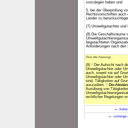
vorzulegen haben und
5. bei der Überprüfung v
Rechtsvorschriften auch 
Länder zu berücksichtige
(7) Umweltgutachter und 
(8) Die Geschäftsräume 
Umweltgutachterorganisat
begutachteten Organisati
Anforderungen nach den §§
(Text alte Fassung)
(9)
1
Der Aufsicht nach d
Umweltgutachter oder Um
auch, soweit sie auf Grun
Umweltgutachter oder Umw
sind, Tätigkeiten auf Gru
auszuüben.
2
Die Absätze
Ausübung von Tätigkeite
Umweltgutachterorganisat
rechtlicher Regelungen e
←
früher
←
vorherige 