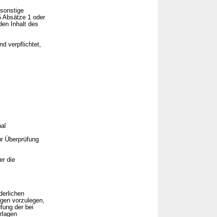
 sonstige
5 Absätze 1 oder
den Inhalt des
d verpflichtet,
al
ur Überprüfung
er die
derlichen
agen vorzulegen,
fung der bei
rlagen