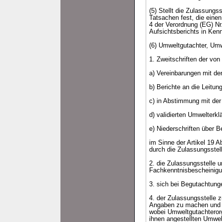
(5) Stellt die Zulassungs
Tatsachen fest, die eine
4 der Verordnung (EG) Nr.
Aufsichtsberichts in Kenn
(6) Umweltgutachter, Umw
1. Zweitschriften der vo
a) Vereinbarungen mit d
b) Berichte an die Leitun
c) in Abstimmung mit der
d) validierten Umwelterk
e) Niederschriften über
im Sinne der Artikel 19 
durch die Zulassungsstell
2. die Zulassungsstelle u
Fachkenntnisbescheinigu
3. sich bei Begutachtunge
4. der Zulassungsstelle z
Angaben zu machen und au
wobei Umweltgutachterorg
ihnen angestellten Umwel