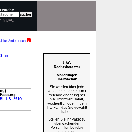
extsuche
r in UAG
il bei Änderungen
dG am
UAG
Rechtskataster
Änderungen
überwachen
Sie werden über jede
ung)
verkündete oder in Kraft
n Fassung
tretende Änderung per
Bl. I S. 2510
Mail informiert, sofort,
wöchentlich oder in dem
Intervall, das Sie gewählt
haben.
Stellen Sie Ihr Paket zu
überwachender
Vorschriften beliebig
zusammen.