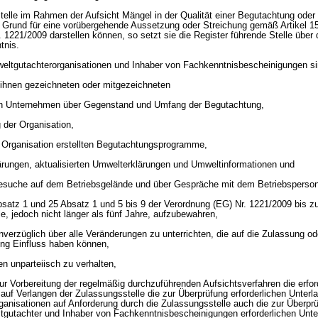
stelle im Rahmen der Aufsicht Mängel in der Qualität einer Begutachtung oder
n Grund für eine vorübergehende Aussetzung oder Streichung gemäß Artikel 1
 1221/2009 darstellen können, so setzt sie die Register führende Stelle über 
tnis.
eltgutachterorganisationen und Inhaber von Fachkenntnisbescheinigungen sin
n ihnen gezeichneten oder mitgezeichneten
en Unternehmen über Gegenstand und Umfang der Begutachtung,
g der Organisation,
 Organisation erstellten Begutachtungsprogramme,
lärungen, aktualisierten Umwelterklärungen und Umweltinformationen und
 Besuche auf dem Betriebsgelände und über Gespräche mit dem Betriebsperson
Absatz 1 und 25 Absatz 1 und 5 bis 9 der Verordnung (EG) Nr. 1221/2009 bis z
e, jedoch nicht länger als fünf Jahre, aufzubewahren,
nverzüglich über alle Veränderungen zu unterrichten, die auf die Zulassung od
ng Einfluss haben können,
n unparteiisch zu verhalten,
ur Vorbereitung der regelmäßig durchzuführenden Aufsichtsverfahren die erfor
f Verlangen der Zulassungsstelle die zur Überprüfung erforderlichen Unterl
anisationen auf Anforderung durch die Zulassungsstelle auch die zur Überprü
tgutachter und Inhaber von Fachkenntnisbescheinigungen erforderlichen Unte