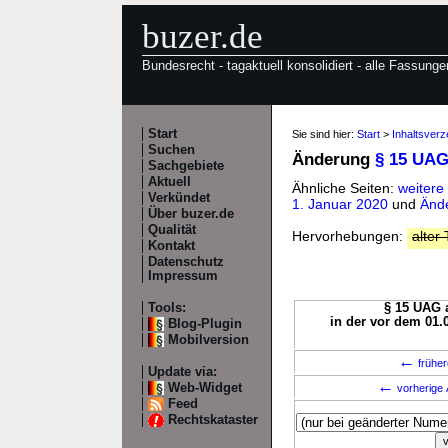
buzer.de
Bundesrecht - tagaktuell konsolidiert - alle Fassunge
Start
Sie sind hier:
Start
>
Inhaltsver
Suchen
Änderung
§ 15 UA
Sachgebiete
Aktuell
Ähnliche Seiten:
weitere
Verkündet
1. Januar 2020
und
Änd
Über buzer.de
Qualität
Hervorhebungen:
alter 
Kontakt
Datenschutz
Impressum
Tools:
§ 15 UAG a
in der vor dem 01.
Blog-Plugin
Mobilversion
←
früher
Update via:
←
Web-Widget
vorherige 
Feed
Rechtskataster