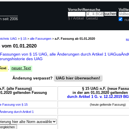
Vorschriftensuche
Vollt
§ / Artikel
Gesetz
n seit 2006
nu
zeichnis UAG
>
§ 15
>
alle Fassungen
>
a.F. Fassung ab 01.01.2020
Ma
G
vom 01.01.2020
 Fassungen von § 15 UAG
,
alle Änderungen durch Artikel 1 UAGuaÄn
erungshistorie des UAG
Text
,
neuer Text
Änderung verpasst?
UAG hier überwachen!
.F. (alte Fassung)
§ 15 UAG n.F. (neue Fass
01.2020 geltenden Fassung
in der am 01.01.2020 geltende
durch Artikel 1 G. v. 12.12.2019 BG
e Fassung von § 15
(heute geltende Fassung)
Änderung durch Artikel 1