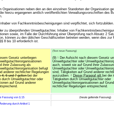
on Organisationen neben den an den einzelnen Standorten der Organisation ge
die hierzu ergangenen amtlich veröffentlichten Verwaltungsvorschriften des 
n.
Inhaber von Fachkenntnisbescheinigungen sind verpflichtet, sich fortzubilden.
der zu überprüfenden Umweltgutachter, Inhaber von Fachkenntnisbescheinigu
ionen sowie, im Falle der Durchführung einer Überprüfung nach Absatz 2 Satz
on, können zu den üblichen Geschäftszeiten betreten werden, wenn dies zur F
 8 bis 10 erforderlich ist.
(Text neue Fassung)
iesem Gesetz unterliegen
(9)
1
Der Aufsicht nach diesem Gesetz unt
weltgutachterorganisationen
Umweltgutachter oder Umweltgutachteror
d ihrer Zulassung als
auch, soweit sie auf Grund ihrer Zulassun
eltgutachterorganisation befugt
Umweltgutachter oder Umweltgutachterorg
nd anderer rechtlicher Regelungen
sind, Tätigkeiten auf Grund anderer recht
 4, 6 und 7 gelten
bei der
auszuüben.
2
Dieser Paragraf gilt
bei der
n durch Umweltgutachter oder
Tätigkeiten durch Umweltgutachter oder
ionen auf Grund anderer
Umweltgutachterorganisationen auf Grund
ntsprechend.
rechtlicher Regelungen entsprechend.
e Fassung von § 15
(heute geltende Fassung)
Änderung durch Artikel 1