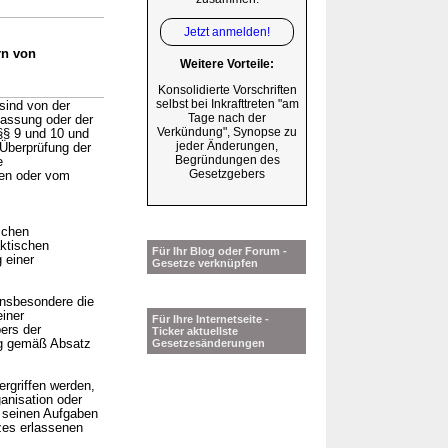
Jetzt anmelden!
rn von
Weitere Vorteile:
Konsolidierte Vorschriften
selbst bei Inkrafttreten "am
sind von der
Tage nach der
lassung oder der
Verkündung", Synopse zu
§§ 9 und 10 und
jeder Änderungen,
Überprüfung der
Begründungen des
e
Gesetzgebers
ten oder vom
ichen
ktischen
Für Ihr Blog oder Forum -
 einer
Gesetze verknüpfen
insbesondere die
einer
Für Ihre Internetseite -
ers der
Ticker aktuellste
ng gemäß Absatz
Gesetzesänderungen
rgriffen werden,
anisation oder
r seinen Aufgaben
zes erlassenen