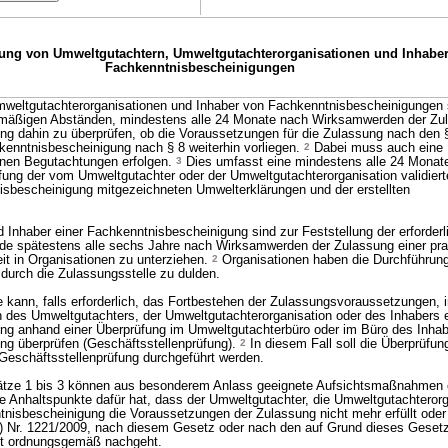
fung von Umweltgutachtern, Umweltgutachterorganisationen und Inhabe
Fachkenntnisbescheinigungen
weltgutachterorganisationen und Inhaber von Fachkenntnisbescheinigungen 
elmäßigen Abständen, mindestens alle 24 Monate nach Wirksamwerden der Zu
g dahin zu überprüfen, ob die Voraussetzungen für die Zulassung nach den 
hkenntnisbescheinigung nach § 8 weiterhin vorliegen.
2
Dabei muss auch eine 
nen Begutachtungen erfolgen.
3
Dies umfasst eine mindestens alle 24 Monat
ung der vom Umweltgutachter oder der Umweltgutachterorganisation validier
isbescheinigung mitgezeichneten Umwelterklärungen und der erstellten
Inhaber einer Fachkenntnisbescheinigung sind zur Feststellung der erforderl
de spätestens alle sechs Jahre nach Wirksamwerden der Zulassung einer pra
eit in Organisationen zu unterziehen.
2
Organisationen haben die Durchführung
durch die Zulassungsstelle zu dulden.
 kann, falls erforderlich, das Fortbestehen der Zulassungsvoraussetzungen, 
en des Umweltgutachters, der Umweltgutachterorganisation oder des Inhabers 
ng anhand einer Überprüfung im Umweltgutachterbüro oder im Büro des Inhab
ng überprüfen (Geschäftsstellenprüfung).
2
In diesem Fall soll die Überprüfu
Geschäftsstellenprüfung durchgeführt werden.
ätze 1 bis 3 können aus besonderem Anlass geeignete Aufsichtsmaßnahmen e
e Anhaltspunkte dafür hat, dass der Umweltgutachter, die Umweltgutachterorg
tnisbescheinigung die Voraussetzungen der Zulassung nicht mehr erfüllt ode
) Nr. 1221/2009, nach diesem Gesetz oder nach den auf Grund dieses Geset
ht ordnungsgemäß nachgeht.