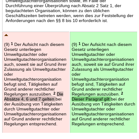
Umweltgutachterorganisationen sowie, im Falle der
Durchführung einer Überprüfung nach Absatz 2 Satz 1, der
begutachteten Organisation, können zu den üblichen
Geschäftszeiten betreten werden, wenn dies zur Feststellung der
Anforderungen nach den §§ 8 bis 10 erforderlich ist.
(9)
1
Der Aufsicht nach diesem
(9)
1
Der Aufsicht nach diesem
Gesetz unterliegen
Gesetz unterliegen
Umweltgutachter oder
Umweltgutachter oder
Umweltgutachterorganisationen
Umweltgutachterorganisationen
auch, soweit sie auf Grund ihrer
auch, soweit sie auf Grund ihrer
Zulassung als Umweltgutachter
Zulassung als Umweltgutachter
oder
oder
Umweltgutachterorganisation
Umweltgutachterorganisation
befugt sind, Tätigkeiten auf
befugt sind, Tätigkeiten auf
Grund anderer rechtlicher
Grund anderer rechtlicher
Regelungen auszuüben.
2
Die
Regelungen auszuüben.
2
Absätze 4, 6 und 7 gelten
bei
Dieser Paragraf gilt
bei der
der Ausübung von Tätigkeiten
Ausübung von Tätigkeiten durch
durch Umweltgutachter oder
Umweltgutachter oder
Umweltgutachterorganisationen
Umweltgutachterorganisationen
auf Grund anderer rechtlicher
auf Grund anderer rechtlicher
Regelungen entsprechend.
Regelungen entsprechend.