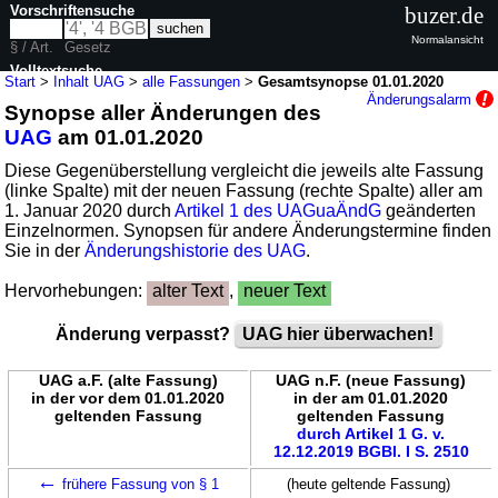
Vorschriftensuche
buzer.de
Normalansicht
§ / Art.
Gesetz
Volltextsuche
Start
>
Inhalt UAG
>
alle Fassungen
>
Gesamtsynopse 01.01.2020
Änderungsalarm
Synopse aller Änderungen des
nur in UAG
UAG
am 01.01.2020
Diese Gegenüberstellung vergleicht die jeweils alte Fassung
(linke Spalte) mit der neuen Fassung (rechte Spalte) aller am
1. Januar 2020 durch
Artikel 1 des UAGuaÄndG
geänderten
Einzelnormen. Synopsen für andere Änderungstermine finden
Sie in der
Änderungshistorie des UAG
.
Hervorhebungen:
alter Text
,
neuer Text
Änderung verpasst?
UAG hier überwachen!
UAG a.F. (alte Fassung)
UAG n.F. (neue Fassung)
in der vor dem 01.01.2020
in der am 01.01.2020
geltenden Fassung
geltenden Fassung
durch Artikel 1 G. v.
12.12.2019 BGBl. I S. 2510
←
frühere Fassung von § 1
(heute geltende Fassung)