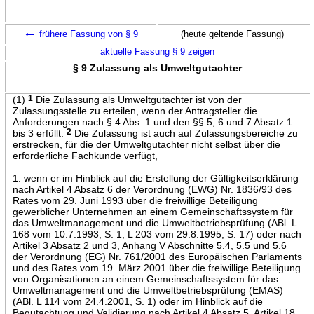
←
frühere Fassung von § 9
(heute geltende Fassung)
aktuelle Fassung § 9 zeigen
§ 9 Zulassung als Umweltgutachter
(1)
1
Die Zulassung als Umweltgutachter ist von der
Zulassungsstelle zu erteilen, wenn der Antragsteller die
Anforderungen nach § 4 Abs. 1 und den §§ 5, 6 und 7 Absatz 1
bis 3 erfüllt.
2
Die Zulassung ist auch auf Zulassungsbereiche zu
erstrecken, für die der Umweltgutachter nicht selbst über die
erforderliche Fachkunde verfügt,
1. wenn er im Hinblick auf die Erstellung der Gültigkeitserklärung
nach Artikel 4 Absatz 6 der Verordnung (EWG) Nr. 1836/93 des
Rates vom 29. Juni 1993 über die freiwillige Beteiligung
gewerblicher Unternehmen an einem Gemeinschaftssystem für
das Umweltmanagement und die Umweltbetriebsprüfung (ABl. L
168 vom 10.7.1993, S. 1, L 203 vom 29.8.1995, S. 17) oder nach
Artikel 3 Absatz 2 und 3, Anhang V Abschnitte 5.4, 5.5 und 5.6
der Verordnung (EG) Nr. 761/2001 des Europäischen Parlaments
und des Rates vom 19. März 2001 über die freiwillige Beteiligung
von Organisationen an einem Gemeinschaftssystem für das
Umweltmanagement und die Umweltbetriebsprüfung (EMAS)
(ABl. L 114 vom 24.4.2001, S. 1) oder im Hinblick auf die
Begutachtung und Validierung nach Artikel 4 Absatz 5, Artikel 18,