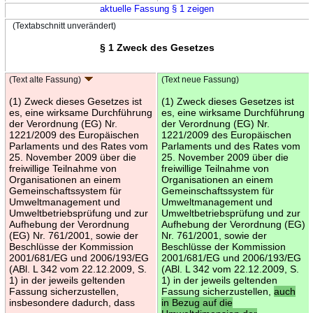
aktuelle Fassung § 1 zeigen
(Textabschnitt unverändert)
§ 1 Zweck des Gesetzes
(Text alte Fassung)
(Text neue Fassung)
(1) Zweck dieses Gesetzes ist
(1) Zweck dieses Gesetzes ist
es, eine wirksame Durchführung
es, eine wirksame Durchführung
der Verordnung (EG) Nr.
der Verordnung (EG) Nr.
1221/2009 des Europäischen
1221/2009 des Europäischen
Parlaments und des Rates vom
Parlaments und des Rates vom
25. November 2009 über die
25. November 2009 über die
freiwillige Teilnahme von
freiwillige Teilnahme von
Organisationen an einem
Organisationen an einem
Gemeinschaftssystem für
Gemeinschaftssystem für
Umweltmanagement und
Umweltmanagement und
Umweltbetriebsprüfung und zur
Umweltbetriebsprüfung und zur
Aufhebung der Verordnung
Aufhebung der Verordnung (EG)
(EG) Nr. 761/2001, sowie der
Nr. 761/2001, sowie der
Beschlüsse der Kommission
Beschlüsse der Kommission
2001/681/EG und 2006/193/EG
2001/681/EG und 2006/193/EG
(ABl. L 342 vom 22.12.2009, S.
(ABl. L 342 vom 22.12.2009, S.
1) in der jeweils geltenden
1) in der jeweils geltenden
Fassung sicherzustellen,
Fassung sicherzustellen,
auch
insbesondere dadurch, dass
in Bezug auf die