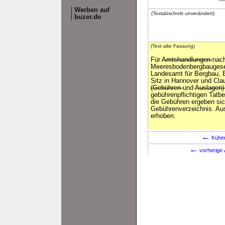
Werben auf
(Textabschnitt unverändert)
buzer.de
(Text alte Fassung)
Für
Amtshandlungen
nac
Meeresbodenbergbaugese
Landesamt für Bergbau, 
Sitz in Hannover und Clau
(Gebühren
und
Auslagen
gebührenpflichtigen Tatb
die Gebühren ergeben si
Gebührenverzeichnis. Au
erhoben.
←
frühe
←
vorherige 