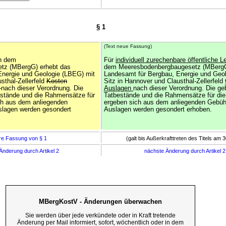
§ 1
(Text neue Fassung)
h dem
Für
individuell zurechenbare öffentliche 
tz (MBergG) erhebt das
dem Meeresbodenbergbaugesetz (MBergG
Energie und Geologie (LBEG) mit
Landesamt für Bergbau, Energie und Geo
sthal-Zellerfeld
Kosten
Sitz in Hannover und Clausthal-Zellerfeld
)
nach dieser Verordnung. Die
Auslagen
nach dieser Verordnung. Die ge
estände und die Rahmensätze für
Tatbestände und die Rahmensätze für di
ch aus dem anliegenden
ergeben sich aus dem anliegenden Gebüh
slagen werden gesondert
Auslagen werden gesondert erhoben.
re Fassung von § 1
(galt bis Außerkrafttreten des Titels am 
Änderung durch Artikel 2
nächste Änderung durch Artikel 
MBergKostV - Änderungen überwachen
Sie werden über jede verkündete oder in Kraft tretende
Änderung per Mail informiert, sofort, wöchentlich oder in dem