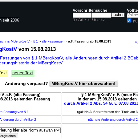
Vorschriftensuche
Vollt
§ / Artikel
Gesetz
n seit 2006
nu
zeichnis MBergKostV
>
§ 1
>
alle Fassungen
>
a.F. Fassung ab 15.08.2013
Ma
rgKostV
vom 15.08.2013
 Fassungen von § 1 MBergKostV
,
alle Änderungen durch Artikel 2 B
derungshistorie der MBergKostV
Text
,
neuer Text
Änderung verpasst?
MBergKostV hier überwachen!
V a.F. (alte Fassung)
§ 1 MBergKostV n.F. (neue F
08.2013 geltenden Fassung
in der am 15.08.2013 geltende
durch Artikel 2 Abs. 94 G. v. 07.08.201
re Fassung von § 1
(galt bis Außerkrafttreten des Titels am 
Änderung durch Artikel 2
nächste Änderung durch Artikel 