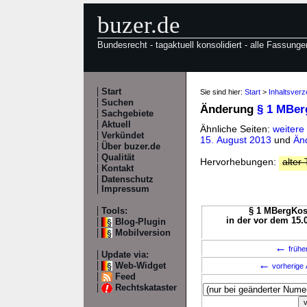
buzer.de
Bundesrecht - tagaktuell konsolidiert - alle Fassunge
Start
Sie sind hier:
Start
>
Inhaltsver
Suchen
Änderung
§ 1 MBe
Sachgebiete
Aktuell
Ähnliche Seiten:
weitere
Verkündet
15. August 2013
und
Än
Über buzer.de
Qualität
Hervorhebungen:
alter 
Kontakt
Datenschutz
Impressum
Tools:
§ 1 MBergKost
in der vor dem 15.
Blog-Plugin
Mobilversion
←
frühe
Update via:
←
Web-Widget
vorherige 
Feed
Rechtskataster