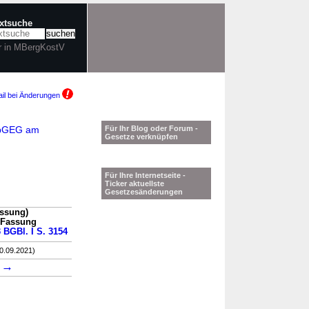
extsuche
r in MBergKostV
il bei Änderungen
GebGEG am
Für Ihr Blog oder Forum -
Gesetze verknüpfen
Für Ihre Internetseite -
Ticker aktuellste
Gesetzesänderungen
assung)
n Fassung
3 BGBl. I S. 3154
30.09.2021)
→
2