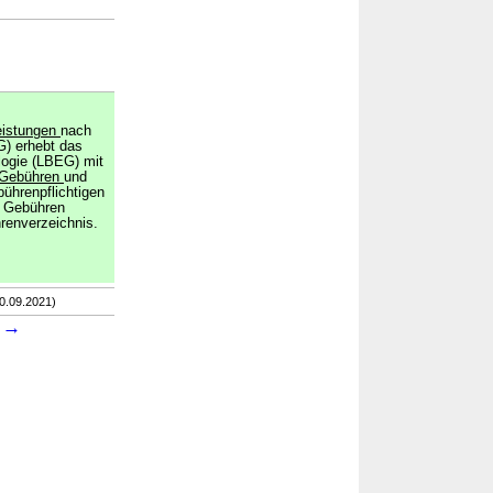
Leistungen
nach
) erhebt das
logie (LBEG) mit
Gebühren
und
bührenpflichtigen
e Gebühren
renverzeichnis.
30.09.2021)
→
2