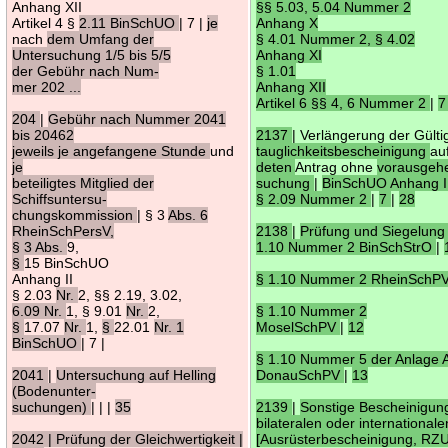
Anhang XII
§§ 5.03, 5.04 Nummer 2
Artikel 4 §
2.11 BinSchUO
| 7 |
je
Anhang X
nach
dem Umfang der
§ 4.01 Nummer 2, § 4.02
Untersuchung 1/5 bis 5/5
Anhang XI
der Gebühr nach Num-
§ 1.01
mer 202 ...
Anhang XII
Artikel 6 §§ 4, 6 Nummer 2
|
204
|
Gebühr nach Nummer 2041
bis 20462
2137
| Verlängerung der Gülti
jeweils je angefangene Stunde
und
tauglichkeitsbescheinigung
au
je
deten
Antrag ohne
vorausgeh
beteiligtes Mitglied der
suchung
|
BinSchUO Anhang I
Schiffsuntersu-
§ 2.09 Nummer 2
|
7
|
28
chungskommission
| § 3
Abs. 6
RheinSchPersV,
2138
|
Prüfung und Siegelung 
§ 3 Abs.
9,
1.10 Nummer 2 BinSchStrO
|
§
15 BinSchUO
Anhang II
§ 1.10 Nummer 2 RheinSchP
§ 2.03
Nr.
2, §§ 2.19, 3.02,
6.09 Nr.
1, § 9.01
Nr.
2,
§ 1.10 Nummer 2
§
17.07
Nr.
1,
§
22.01
Nr. 1
MoselSchPV
|
12
BinSchUO
| 7 |
§ 1.10 Nummer 5 der Anlage A
2041
|
Untersuchung auf Helling
DonauSchPV
|
13
(Bodenunter-
suchungen)
| | |
35
2139
|
Sonstige Bescheinigun
bilateralen oder international
2042 | Prüfung der Gleichwertigkeit |
[Ausrüsterbescheinigung, RZ