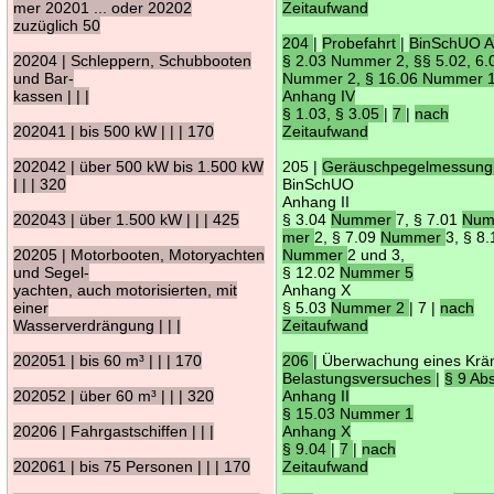
mer 20201 ... oder 20202
Zeitaufwand
zuzüglich 50
204
|
Probefahrt
|
BinSchUO A
20204 | Schleppern, Schubbooten
§ 2.03 Nummer 2, §§ 5.02, 6.
und Bar-
Nummer 2, § 16.06 Nummer 
kassen | | |
Anhang IV
§ 1.03, § 3.05
|
7
|
nach
202041 | bis 500 kW | | | 170
Zeitaufwand
202042 | über 500 kW bis 1.500 kW
205 |
Geräuschpegelmessun
| | | 320
BinSchUO
Anhang II
202043 | über 1.500 kW | | | 425
§ 3.04
Nummer
7, § 7.01
Num
mer
2, § 7.09
Nummer
3, § 8
20205 | Motorbooten, Motoryachten
Nummer
2 und 3,
und Segel-
§ 12.02
Nummer 5
yachten, auch motorisierten, mit
Anhang X
einer
§ 5.03
Nummer 2
| 7 |
nach
Wasserverdrängung | | |
Zeitaufwand
202051 | bis 60 m³ | | | 170
206
| Überwachung eines Kr
Belastungsversuches
|
§ 9 Ab
202052 | über 60 m³ | | | 320
Anhang II
§ 15.03 Nummer 1
20206 | Fahrgastschiffen | | |
Anhang X
§ 9.04
|
7
|
nach
202061 | bis 75 Personen | | | 170
Zeitaufwand