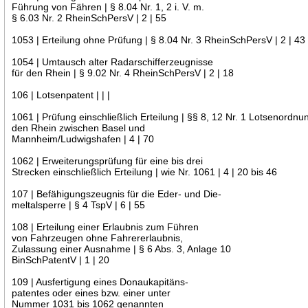
Führung von Fähren | § 8.04 Nr. 1, 2 i. V. m.
§ 6.03 Nr. 2 RheinSchPersV | 2 | 55
1053 | Erteilung ohne Prüfung | § 8.04 Nr. 3 RheinSchPersV | 2 | 43
1054 | Umtausch alter Radarschifferzeugnisse
für den Rhein | § 9.02 Nr. 4 RheinSchPersV | 2 | 18
106 | Lotsenpatent | | |
1061 | Prüfung einschließlich Erteilung | §§ 8, 12 Nr. 1 Lotsenordnu
den Rhein zwischen Basel und
Mannheim/Ludwigshafen | 4 | 70
1062 | Erweiterungsprüfung für eine bis drei
Strecken einschließlich Erteilung | wie Nr. 1061 | 4 | 20 bis 46
107 | Befähigungszeugnis für die Eder- und Die-
meltalsperre | § 4 TspV | 6 | 55
108 | Erteilung einer Erlaubnis zum Führen
von Fahrzeugen ohne Fahrererlaubnis,
Zulassung einer Ausnahme | § 6 Abs. 3, Anlage 10
BinSchPatentV | 1 | 20
109 | Ausfertigung eines Donaukapitäns-
patentes oder eines bzw. einer unter
Nummer 1031 bis 1062 genannten