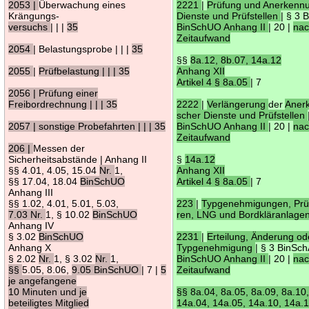
2053 |
Überwachung eines
2221
|
Prüfung und Anerkenn
Krängungs-
Dienste und Prüfstellen
| § 3
versuchs
| | |
35
BinSchUO Anhang II
| 20 |
na
Zeitaufwand
2054
| Belastungsprobe | | |
35
§§
8a.12, 8b.07, 14a.12
2055
|
Prüfbelastung | | | 35
Anhang XII
Artikel 4 § 8a.05
| 7
2056 | Prüfung einer
Freibordrechnung | | | 35
2222
|
Verlängerung
der
Aner
scher Dienste und Prüfstellen
2057 | sonstige Probefahrten | | | 35
BinSchUO Anhang II
| 20 |
na
Zeitaufwand
206 |
Messen der
Sicherheitsabstände | Anhang II
§
14a.12
§§ 4.01, 4.05, 15.04
Nr.
1,
Anhang XII
§§ 17.04, 18.04
BinSchUO
Artikel 4 § 8a.05
| 7
Anhang III
§§ 1.02, 4.01, 5.01, 5.03,
223
|
Typgenehmigungen, Prü
7.03 Nr.
1, § 10.02
BinSchUO
ren, LNG und Bordkläranlage
Anhang IV
§ 3.02
BinSchUO
2231
|
Erteilung, Änderung od
Anhang X
Typgenehmigung
| § 3 BinSc
§ 2.02
Nr.
1, § 3.02
Nr.
1,
BinSchUO Anhang II
| 20 |
na
§§
5.05, 8.06,
9.05 BinSchUO
| 7 |
5
Zeitaufwand
je angefangene
10 Minuten und je
§§ 8a.04, 8a.05, 8a.09, 8a.10
beteiligtes Mitglied
14a.04, 14a.05, 14a.10, 14a.