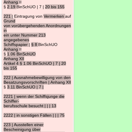
Anhang
II
§
2.19
BinSchUO | 7 |
20 bis 155
221
| Eintragung von
Vermerken
auf
Grund
von vorübergehenden Anordnungen
in
ein unter Nummer 213
angegebenes
Schiffspapier
|
§ 8
BinSchUO
Anhang
II
§
1.06 BinSchUO
Anhang XII
Artikel 4 § 1.06 BinSchUO | 7 | 20
bis 155
222 | Ausnahmebewilligung von den
Besatzungsvorschriften | Anhang XII
§
3.11 BinSchUO | 7 |
2221 | wenn der Schiffsjunge die
Schiffer-
berufsschule besucht | | | 13
2222 | in sonstigen Fällen | | | 75
223 | Ausstellen einer
Bescheinigung über