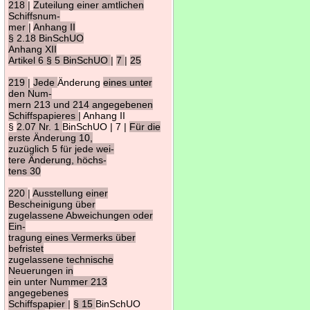
218
|
Zuteilung einer amtlichen
Schiffsnum-
mer
|
Anhang II
§ 2.18 BinSchUO
Anhang XII
Artikel 6 § 5 BinSchUO
|
7
|
25
219
|
Jede
Änderung
eines unter
den Num-
mern 213 und 214 angegebenen
Schiffspapieres
| Anhang II
§
2.07 Nr. 1
BinSchUO | 7 |
Für die
erste Änderung 10,
zuzüglich 5 für jede wei-
tere Änderung, höchs-
tens 30
220
|
Ausstellung einer
Bescheinigung über
zugelassene Abweichungen oder
Ein-
tragung eines Vermerks über
befristet
zugelassene technische
Neuerungen in
ein unter Nummer 213
angegebenes
Schiffspapier
|
§ 15
BinSchUO