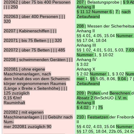
202062 | über 75 bis 400 Personen
207
| Belastungsprobe |
§ 9 A
| | | 250
Anhang II
§ 11.12 Nummer 6
|
7
|
nach
202063 | über 400 Personen | | |
Zeitaufwand
320
208
| Messen der Sicherheits
20207 | Kabinenschiffen | | |
Anhang II
§§ 4.01, 4.05, 15.04
Nummer
202071 | bis 75 Betten | | | 320
§§ 17.04, 18.04
Anhang III
202072 | über 75 Betten | | | 485
§§ 1.02, 4.01, 5.01, 5.03,
7.0
Nummer
1, § 10.02
20208 | schwimmenden Geräten | | |
Anhang IV
§ 3.02
202081 | ohne eigene
Anhang X
Maschinenanlagen, nach
§ 2.02
Nummer
1, § 3.02
Num
dem Inhalt des von dem Schwimm-
mer
1,
§§
5.05, 8.06,
9.04
| 7 
körper eingenommenen Raumes
Zeitaufwand
(Länge x Breite x Seitenhöhe) | | |
125 zuzüglich
209
|
Prüfen
und
Berechnen
d
0,15 €/m³
Absatz 2
BinSchUO
i. V. m.
Rauminhalt
Anhang II
§ 4.02
| 7 |
75
202082 | mit eigenen
Maschinenanlagen | | | Gebühr nach
210
|
Festsetzen
der Freibord
Num-
II
mer 202081 zuzüglich 90
§§ 4.02, 4.03, 15.04
Nummer 
§§ 17.05, 18.04, 22b.05, 24.0