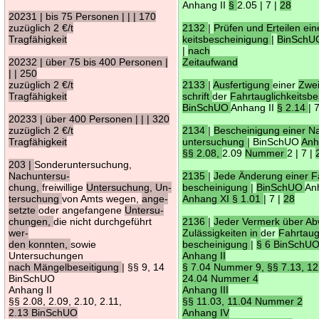
Anhang II
§
2.05 | 7 |
28
20231 | bis 75 Personen | | | 170
zuzüglich 2 €/t
2132
|
Prüfen und Erteilen ein
Tragfähigkeit
keitsbescheinigung
|
BinSchUO
|
nach
20232 | über 75 bis 400 Personen |
Zeitaufwand
| | 250
zuzüglich 2 €/t
2133
|
Ausfertigung
einer
Zwei
Tragfähigkeit
schrift
der
Fahrtauglichkeitsb
BinSchUO
Anhang II
§ 2.14
| 
20233 | über 400 Personen | | | 320
zuzüglich 2 €/t
2134
|
Bescheinigung einer N
Tragfähigkeit
untersuchung
| BinSchUO
An
§§ 2.08,
2.09
Nummer
2 | 7 |
203 |
Sonderuntersuchung,
Nachuntersu-
2135
|
Jede Änderung einer Fa
chung,
freiwillige
Untersuchung, Un-
bescheinigung
|
BinSchUO
An
tersuchung
von Amts wegen,
ange-
Anhang XI § 1.01
| 7 |
28
setzte
oder angefangene
Untersu-
chungen,
die nicht durchgeführt
2136
|
Jeder Vermerk über A
wer-
Zulässigkeiten in
der
Fahrtaugl
den konnten,
sowie
bescheinigung
|
§ 6 BinSchUO 
Untersuchungen
Anhang II
nach Mängelbeseitigung
| §§ 9, 14
§ 7.04 Nummer 9, §§ 7.13, 12
BinSchUO
24.04 Nummer 4
Anhang II
Anhang III
§§ 2.08, 2.09, 2.10, 2.11,
§§ 11.03, 11.04 Nummer 2
2.13 BinSchUO
Anhang IV