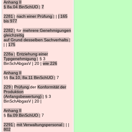
Anhang II
§ 8a.04 BinSchUO
|
7
2281
|
nach einer Prüfung
| |
| 165
bis 977
2282
| für
mehrere Genehmigungen
gleichzeitig
auf Grund desselben Sachverhalts
|
| |
175
228a
|
Entziehung einer
Typgenehmigung
| § 3
BinSchAbgasV | 20 |
wie 226
Anhang II
§§
8a.10, 8a.11 BinSchUO
| 7
229
|
Prüfung
der
Konformität der
Produktion
(Anfangsbewertung)
| § 3
BinSchAbgasV | 20 |
Anhang II
§
8a.09 BinSchUO
| 7
2291
|
mit Verwaltungspersonal
| | |
802