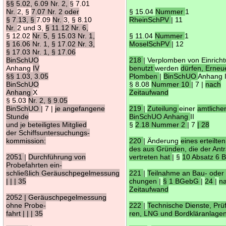
§§ 5.02, 6.09 Nr. 2,
§ 7.01
Nr.
2, §
7.07 Nr. 2 oder
§ 15.04
Nummer
1
§ 7.13, §
7.09
Nr.
3, § 8.10
RheinSchPV
| 11
Nr.
2 und 3,
§ 11.12 Nr. 6,
§ 12.02
Nr. 5, § 15.03 Nr. 1,
§ 11.04
Nummer
1
§ 16.06 Nr. 1, § 17.02 Nr. 3,
MoselSchPV
| 12
§ 17.03 Nr. 1, § 17.06
BinSchUO
218
| Verplomben von Einrich
Anhang
IV
benutzt
werden
dürfen, Erne
§§ 1.03, 3.05
Plomben
|
BinSchUO
Anhang I
BinSchUO
§ 8.08
Nummer 10
| 7 |
nach
Anhang
X
Zeitaufwand
§ 5.03
Nr. 2, § 9.05
BinSchUO
| 7 |
je angefangene
219
|
Zuteilung
einer
amtlich
Stunde
BinSchUO Anhang
II
und je beteiligtes Mitglied
§
2.18 Nummer 2
| 7
| 28
der Schiffsuntersuchungs-
kommission:
220
| Änderung
eines erteilte
des aus Gründen, die der Antr
2051
|
Durchführung von
vertreten hat
| §
10 Absatz 6
Probefahrten ein-
schließlich Geräuschpegelmessung
221
|
Teilnahme an Bau- oder 
| | | 35
chungen
|
§ 1 BGebG
|
24
|
n
Zeitaufwand
2052 | Geräuschpegelmessung
ohne Probe-
222
|
Technische Dienste, Prü
fahrt | | | 35
ren, LNG und Bordkläranlage