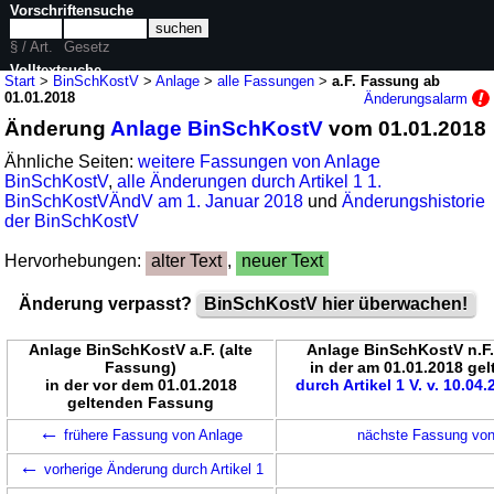
Vorschriftensuche
§ / Art.
Gesetz
Volltextsuche
Start
>
BinSchKostV
>
Anlage
>
alle Fassungen
>
a.F. Fassung ab
01.01.2018
Änderungsalarm
nur in BinSchKostV
Änderung
Anlage BinSchKostV
vom 01.01.2018
Ähnliche Seiten:
weitere Fassungen von Anlage
BinSchKostV
,
alle Änderungen durch Artikel 1 1.
BinSchKostVÄndV am 1. Januar 2018
und
Änderungshistorie
der BinSchKostV
Hervorhebungen:
alter Text
,
neuer Text
Änderung verpasst?
BinSchKostV hier überwachen!
Anlage BinSchKostV a.F. (alte
Anlage BinSchKostV n.F
Fassung)
in der am 01.01.2018 g
in der vor dem 01.01.2018
durch Artikel 1 V. v. 10.04
geltenden Fassung
←
frühere Fassung von Anlage
nächste Fassung vo
←
vorherige Änderung durch Artikel 1