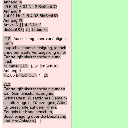
Anhang IV
§§ 5.03, 5.04 Nr. 2 BinSchUO
Anhang X
§ 4.01 Nr. 2, § 4.02 BinSchUO
Anhang XII
Artikel 6 §§ 4, 6 Nr. 2
BinSchUO
|
7
|
15 bis 75
212
| Ausstellung einer vorläufigen
Fahr-
tauglichkeitsbescheinigung, jedoch
ohne befristete Verlängerung einer
Fahrtauglichkeitsbescheinigung
nach
Nummer 215
| § 14 BinSchUO
Anhang II
§
2.05
BinSchUO
| 7 |
15
213
|
Fahrtauglichkeitsbescheinigungen
wie: Gemeinschaftszeugnis,
Schiffsattest, Zusätzliches Gemein-
schaftszeugnis, Fährzeugnis, Attest
für Seeschiffe auf dem Rhein,
Zeugnis für Kanalpenichen,
Bescheinigung über die Besatzung
und ihre Anlagen
| | |