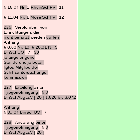
§ 15.04
Nr.
1
RheinSchPV
| 11
§ 11.04
Nr.
1
MoselSchPV
| 12
226
| Verplomben von
Einrichtungen, die
nicht benutzt
werden
dürfen
|
Anhang II
§ 8.08
Nr. 10, § 20.01 Nr. 5
BinSchUO
| 7 |
30
je angefangene
Stunde und je betei-
ligtes Mitglied der
Schiffsuntersuchungs-
kommission
227
|
Erteilung
einer
Typgenehmigung
|
§ 3
BinSchAbgasV | 20 | 1.826 bis 3.072
Anhang
II
§
8a.04 BinSchUO
| 7
228
| Änderung
einer
Typgenehmigung
| §
3
BinSchAbgasV
|
20
|