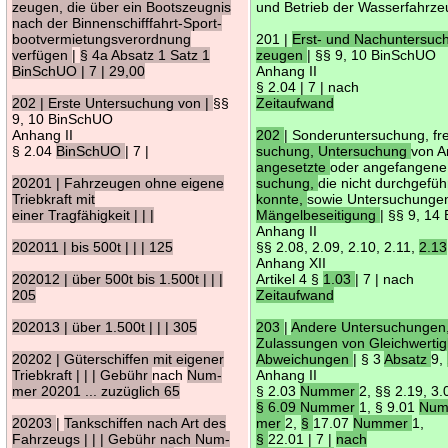
zeugen, die über ein Bootszeugnis
und Betrieb der Wasserfahrz
nach der Binnenschifffahrt-Sport-
bootvermietungsverordnung
201 |
Erst- und Nachuntersu
verfügen
|
§ 4a Absatz 1 Satz 1
zeugen
| §§ 9, 10 BinSchUO
BinSchUO | 7 | 29,00
Anhang II
§ 2.04 | 7 | nach
202 | Erste Untersuchung von |
§§
Zeitaufwand
9, 10 BinSchUO
Anhang II
202
| Sonderuntersuchung, fre
§ 2.04
BinSchUO
| 7 |
suchung, Untersuchung
von A
angesetzte
oder angefangen
20201 | Fahrzeugen ohne eigene
suchung,
die nicht durchgefüh
Triebkraft mit
konnte,
sowie Untersuchung
einer Tragfähigkeit | | |
Mängelbeseitigung
| §§ 9, 1
Anhang II
202011 | bis 500t | | | 125
§§ 2.08, 2.09, 2.10, 2.11,
2.13
Anhang XII
202012 | über 500t bis 1.500t | | |
Artikel 4 §
1.03
| 7 | nach
205
Zeitaufwand
202013 | über 1.500t | | | 305
203
|
Andere Untersuchungen
Zulassungen von Gleichwertig
20202 | Güterschiffen mit eigener
Abweichungen
| § 3
Absatz
9,
Triebkraft | | | Gebühr
nach
Num-
Anhang II
mer 20201 ... zuzüglich 65
§ 2.03
Nummer
2, §§ 2.19, 3.
§ 6.09 Nummer
1, § 9.01
Num
20203
|
Tankschiffen nach Art des
mer
2,
§
17.07
Nummer
1,
Fahrzeugs | | | Gebühr nach Num-
§
22.01 | 7 |
nach