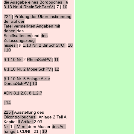
die Ausgabe eines Bordbuches |
§
3.13 Nr. 4 RheinSchPersV
| 7 |
10
224
|
Prüfung der Übereinstimmung
der auf der
Tafel vermerkten Angaben mit
denen
des
Schiffsattestes
und
des
Zulassungszeug-
nisses
| §
1.10 Nr. 2 BinSchStrO
|
10
| 10
§ 1.10 Nr.
2
RheinSchPV
|
11
§ 1.10 Nr. 2 MoselSchPV
|
12
§ 1.10 Nr. 5 Anlage A zur
DonauSchPV | 13
ADN 8.1.2.6, 8.1.2.7
| 14
225 |
Ausstellung des
Ölkontrollbuches
| Anlage 2 Teil A
Kapitel
II Artikel
2.03
Nr.
1
i. V. m.
dem Muster
des An-
hangs
1 CDNI | 21 |
10