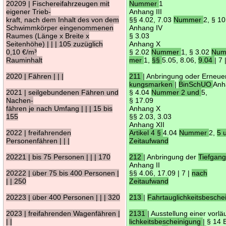
20209 | Fischereifahrzeugen mit
Nummer
1
eigener Trieb-
Anhang III
kraft, nach dem Inhalt des von dem
§§ 4.02, 7.03
Nummer
2, § 1
Schwimmkörper eingenommenen
Anhang IV
Raumes (Länge x Breite x
§ 3.03
Seitenhöhe) | | | 105 zuzüglich
Anhang X
0,10 €/m³
§ 2.02
Nummer
1, § 3.02
Num
Rauminhalt
mer
1,
§§
5.05, 8.06,
9.04
| 7 
2020 | Fähren | | |
211
| Anbringung oder Erneu
kungsmarken
|
BinSchUO
Anh
2021 | seilgebundenen Fähren und
§ 4.04
Nummer 2 und
5,
Nachen-
§ 17.09
fähren je nach Umfang | | | 15 bis
Anhang X
155
§§ 2.03, 3.03
Anhang XII
2022 | freifahrenden
Artikel 4 §
4.04
Nummer
2,
5 
Personenfähren | | |
Zeitaufwand
20221 | bis 75 Personen | | | 170
212
| Anbringung der
Tiefgan
Anhang II
20222 | über 75 bis 400 Personen |
§§ 4.06, 17.09 | 7 |
nach
| | 250
Zeitaufwand
20223 | über 400 Personen | | | 320
213
|
Fahrtauglichkeitsbesch
2023 | freifahrenden Wagenfähren |
2131
| Ausstellung einer vorl
| |
lichkeitsbescheinigung
| § 14