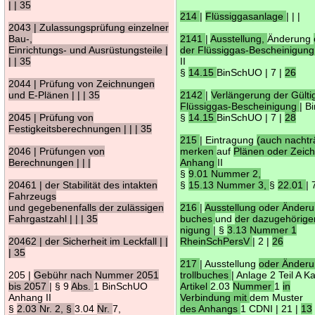
| | 35
214
|
Flüssiggasanlage
| | |
2043 | Zulassungsprüfung einzelner
Bau-,
2141
|
Ausstellung,
Änderung
Einrichtungs- und Ausrüstungsteile |
der Flüssiggas-Bescheinigun
| | 35
II
§
14.15
BinSchUO | 7 |
26
2044 | Prüfung von Zeichnungen
und E-Plänen | | | 35
2142
|
Verlängerung der Gülti
Flüssiggas-Bescheinigung
| 
2045 | Prüfung von
§
14.15
BinSchUO | 7 |
28
Festigkeitsberechnungen | | | 35
215
| Eintragung
(auch nachtr
2046 | Prüfungen von
merken
auf
Plänen oder Zei
Berechnungen | | |
Anhang
II
§
9.01 Nummer 2,
20461 | der Stabilität des intakten
§
15.13 Nummer 3,
§
22.01
| 
Fahrzeugs
und gegebenenfalls der zulässigen
216
|
Ausstellung oder Änder
Fahrgastzahl | | | 35
buches
und
der dazugehörige
nigung
| §
3.13 Nummer 1
20462 | der Sicherheit im Leckfall | |
RheinSchPersV
| 2 |
26
| 35
217
| Ausstellung
oder Änder
205 |
Gebühr nach Nummer 2051
trollbuches
| Anlage 2 Teil A K
bis 2057
| § 9
Abs.
1 BinSchUO
Artikel
2.03
Nummer
1
in
Anhang II
Verbindung mit
dem Muster
§
2.03 Nr. 2, §
3.04
Nr.
7,
des Anhangs
1 CDNI | 21 |
13