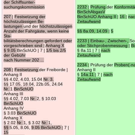
der Schiffsunter-
suchungskommission
2232
|
Prüfung
der
Konformit
BinSchAbgasV
207
|
Festsetzung der
BinSchUO Anhang II
|
16
|
na
höchstzulässigen Be-
Zeitaufwand
lastungen
und der
höchstzulässigen
Anzahl der Fahrgäste, wenn keine
§§ 8a.09, 14.09
|
5
Sta-
bilitätsberechnungen gefordert oder
2233 | Einbau-, Zwischen-,
So
vorgeschrieben sind
|
Anhang X
oder Stichprobenmessung
|
B
§ 9.05
BinSchUO | 7 |
1/5 bis 2/5
§ 8a.11 | 7 |
nach
der Gebühr
Zeitaufwand
nach Nummer 202 ...
2234
| Prüfung der
Proben(-
208
|
Festsetzung
der Freiborde |
Anhang II
Anhang II
§
14a.11
| 7 |
nach
§§ 4.02, 4.03, 15.04
Nr. 3,
Zeitaufwand
§§ 17.05, 18.04, 22b.05, 24.04
Nr.
1
BinSchUO
Anhang III
§§ 4.02, 7.03
Nr.
2, § 10.03
BinSchUO
Anhang IV
§ 3.03
BinSchUO
Anhang X
§ 2.02
Nr.
1, § 3.02
Nr.
1,
§§
5.05, 8.06,
9.05 BinSchUO
| 7 |
15