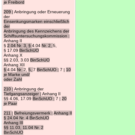
je Freibord
209
| Anbringung oder Erneuerung
der
Einsenkungsmarken einschließlich
der
Anbringung des Kennzeichens der
Schiffsuntersuchungskommission
|
Anhang II
§
2.04 Nr. 3, §
4.04
Nr. 2,
5,
§ 17.09
BinSchUO
Anhang X
§§ 2.03, 3.03
BinSchUO
Anhang XII
§
4.04
Nr.
2,
5,
7
BinSchUO
| 7 |
10
je Marke und/
oder Zahl
210
| Anbringung der
Tiefgangsanzeiger
| Anhang II
§§ 4.06, 17.09
BinSchUO
| 7 |
20
je Paar
211
|
Befreiungsvermerk
|
Anhang II
§ 24.04 Nr. 4 BinSchUO
Anhang III
§§ 11.03, 11.04 Nr. 2
BinSchUO