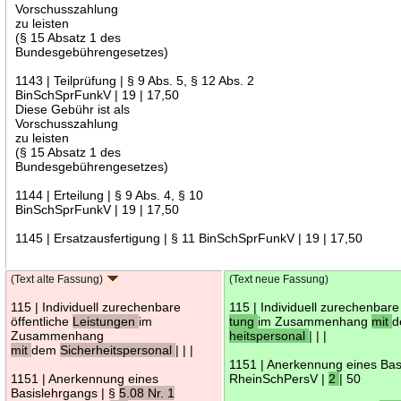
Vorschusszahlung
zu leisten
(§ 15 Absatz 1 des
Bundesgebührengesetzes)
1143 | Teilprüfung | § 9 Abs. 5, § 12 Abs. 2
BinSchSprFunkV | 19 | 17,50
Diese Gebühr ist als
Vorschusszahlung
zu leisten
(§ 15 Absatz 1 des
Bundesgebührengesetzes)
1144 | Erteilung | § 9 Abs. 4, § 10
BinSchSprFunkV | 19 | 17,50
1145 | Ersatzausfertigung | § 11 BinSchSprFunkV | 19 | 17,50
(Text alte Fassung)
(Text neue Fassung)
115 | Individuell zurechenbare
115 | Individuell zurechenbare
öffentliche
Leistungen
im
tung
im Zusammenhang
mit
Zusammenhang
heitspersonal
| | |
mit
dem
Sicherheitspersonal
| | |
1151 | Anerkennung eines Bas
1151 | Anerkennung eines
RheinSchPersV |
2
| 50
Basislehrgangs | §
5.08 Nr. 1