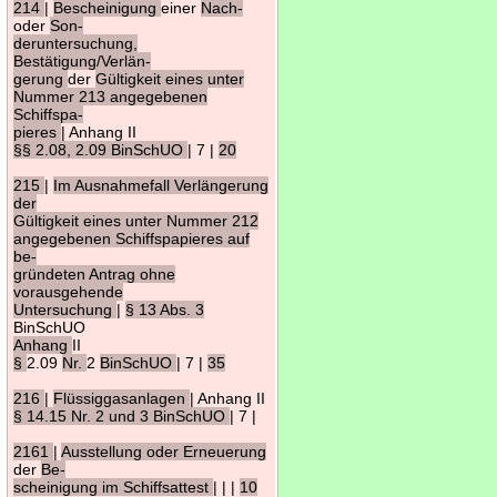
214
|
Bescheinigung
einer
Nach-
oder
Son-
deruntersuchung,
Bestätigung/Verlän-
gerung
der
Gültigkeit eines unter
Nummer 213 angegebenen
Schiffspa-
pieres
| Anhang II
§§ 2.08, 2.09 BinSchUO
| 7 |
20
215
|
Im Ausnahmefall Verlängerung
der
Gültigkeit eines unter Nummer 212
angegebenen Schiffspapieres auf
be-
gründeten Antrag ohne
vorausgehende
Untersuchung
|
§ 13 Abs. 3
BinSchUO
Anhang
II
§
2.09
Nr.
2
BinSchUO
| 7 |
35
216
|
Flüssiggasanlagen
| Anhang II
§ 14.15 Nr. 2 und 3 BinSchUO
| 7 |
2161
|
Ausstellung oder Erneuerung
der
Be-
scheinigung im Schiffsattest
| | |
10