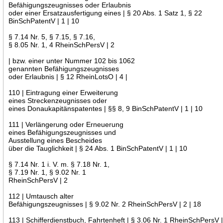
Befähigungszeugnisses oder Erlaubnis
oder einer Ersatzausfertigung eines | § 20 Abs. 1 Satz 1, § 22
BinSchPatentV | 1 | 10
§ 7.14 Nr. 5, § 7.15, § 7.16,
§ 8.05 Nr. 1, 4 RheinSchPersV | 2
| bzw. einer unter Nummer 102 bis 1062
genannten Befähigungszeugnisses
oder Erlaubnis | § 12 RheinLotsO | 4 |
110 | Eintragung einer Erweiterung
eines Streckenzeugnisses oder
eines Donaukapitänspatentes | §§ 8, 9 BinSchPatentV | 1 | 10
111 | Verlängerung oder Erneuerung
eines Befähigungszeugnisses und
Ausstellung eines Bescheides
über die Tauglichkeit | § 24 Abs. 1 BinSchPatentV | 1 | 10
§ 7.14 Nr. 1 i. V. m. § 7.18 Nr. 1,
§ 7.19 Nr. 1, § 9.02 Nr. 1
RheinSchPersV | 2
112 | Umtausch alter
Befähigungszeugnisses | § 9.02 Nr. 2 RheinSchPersV | 2 | 18
113 | Schifferdienstbuch, Fahrtenheft | § 3.06 Nr. 1 RheinSchPersV |