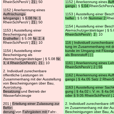
RheinSchPersV |
21
| 50
1152 | Anerkennung eines
Auf
gangs
| §
5.04
RheinSchPersV
1152 | Anerkennung eines
Auffrischungs-
1153 | Ausstellung einer Besc
lehrgangs
| §
5.08 Nr. 1
helfer
| § 5.08
Nummer 2
Rhe
RheinSchPersV |
21
| 50
1154 | Ausstellung einer Besc
1153 | Ausstellung einer
Atemschutzgeräteträger | § 5
Bescheinigung als
RheinSchPersV
|
2
| 10
Ersthelfer
| § 5.08
Nr. 2, 4
RheinSchPersV |
21
| 10
116 | Individuell zurechenbare 
tung im Zusammenhang mit d
1154 | Ausstellung einer
kunde im Umgang mit Flüssig
Bescheinigung als
als Brennstoff | | |
Atemschutzgeräteträger | § 5.08
Nr.
3, 4 RheinSchPersV
|
21
| 10
1161 | Anerkennung eines Leh
RheinSchPersV | 2 | 55
2. Individuell zurechenbare
öffentliche Leistungen im
1162 | Anerkennung eines Auff
Zusammenhang mit der Ausstellung
gangs | § 4a.05 Satz 2 RheinS
von Bescheinigungen über Bau,
Ausrüstung,
1163 | Ausstellung einer Sac
Besatzung
und Betrieb der
gung | § 4a.02 i. V. m. § 4a.
Wasserfahrzeuge
oder § 9.05 RheinSchPersV | 2
201 |
Erteilung einer Zulassung zur
2. Individuell zurechenbare öf
Beför-
im Zusammenhang mit der Aus
derung
von
Fahrgästen mit
Fahr-
Bescheinigungen über Bau, A