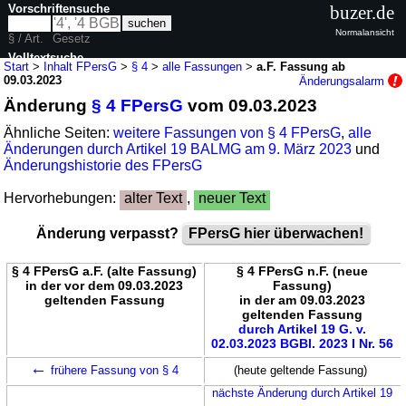
Vorschriftensuche
buzer.de
Normalansicht
§ / Art.
Gesetz
Volltextsuche
Start
>
Inhalt FPersG
>
§ 4
>
alle Fassungen
>
a.F. Fassung ab
09.03.2023
Änderungsalarm
nur in FPersG
Änderung
§ 4 FPersG
vom 09.03.2023
Ähnliche Seiten:
weitere Fassungen von § 4 FPersG
,
alle
Änderungen durch Artikel 19 BALMG am 9. März 2023
und
Änderungshistorie des FPersG
Hervorhebungen:
alter Text
,
neuer Text
Änderung verpasst?
FPersG hier überwachen!
§ 4 FPersG a.F. (alte Fassung)
§ 4 FPersG n.F. (neue
in der vor dem 09.03.2023
Fassung)
geltenden Fassung
in der am 09.03.2023
geltenden Fassung
durch Artikel 19 G. v.
02.03.2023 BGBl. 2023 I Nr. 56
←
frühere Fassung von § 4
(heute geltende Fassung)
nächste Änderung durch Artikel 19