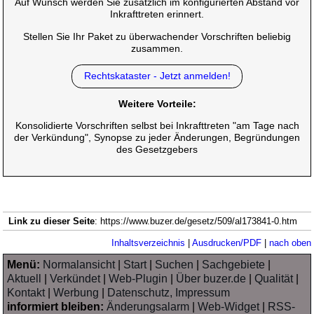
Auf Wunsch werden Sie zusätzlich im konfigurierten Abstand vor
Inkrafttreten erinnert.
Stellen Sie Ihr Paket zu überwachender Vorschriften beliebig
zusammen.
Rechtskataster - Jetzt anmelden!
Weitere Vorteile:
Konsolidierte Vorschriften selbst bei Inkrafttreten "am Tage nach
der Verkündung", Synopse zu jeder Änderungen, Begründungen
des Gesetzgebers
Link zu dieser Seite
: https://www.buzer.de/gesetz/509/al173841-0.htm
Inhaltsverzeichnis
|
Ausdrucken/PDF
|
nach oben
Menü:
Normalansicht
|
Start
|
Suchen
|
Sachgebiete
|
Aktuell
|
Verkündet
|
Web-Plugin
|
Über buzer.de
|
Qualität
|
Kontakt
|
Werbung
|
Datenschutz, Impressum
informiert bleiben:
Änderungsalarm
|
Web-Widget
|
RSS-