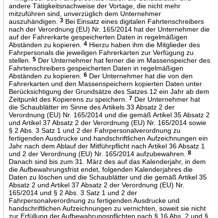
andere Tätigkeitsnachweise der Vortage, die nicht mehr
mitzuführen sind, unverzüglich dem Unternehmer
auszuhändigen.
3
Bei Einsatz eines digitalen Fahrtenschreibers
nach der Verordnung (EU) Nr. 165/2014 hat der Unternehmer die
auf der Fahrerkarte gespeicherten Daten in regelmäßigen
Abständen zu kopieren.
4
Hierzu haben ihm die Mitglieder des
Fahrpersonals die jeweiligen Fahrerkarten zur Verfügung zu
stellen.
5
Der Unternehmer hat ferner die im Massenspeicher des
Fahrtenschreibers gespeicherten Daten in regelmäßigen
Abständen zu kopieren.
6
Der Unternehmer hat die von den
Fahrerkarten und den Massenspeichern kopierten Daten unter
Berücksichtigung der Grundsätze des Satzes 12 ein Jahr ab dem
Zeitpunkt des Kopierens zu speichern.
7
Der Unternehmer hat
die Schaublätter im Sinne des Artikels 33 Absatz 2 der
Verordnung (EU) Nr. 165/2014 und die gemäß Artikel 35 Absatz 2
und Artikel 37 Absatz 2 der Verordnung (EU) Nr. 165/2014 sowie
§ 2 Abs. 3 Satz 1 und 2 der Fahrpersonalverordnung zu
fertigenden Ausdrucke und handschriftlichen Aufzeichnungen ein
Jahr nach dem Ablauf der Mitführpflicht nach Artikel 36 Absatz 1
und 2 der Verordnung (EU) Nr. 165/2014 aufzubewahren.
8
Danach sind bis zum 31. März des auf das Kalenderjahr, in dem
die Aufbewahrungsfrist endet, folgenden Kalenderjahres die
Daten zu löschen und die Schaublätter und die gemäß Artikel 35
Absatz 2 und Artikel 37 Absatz 2 der Verordnung (EU) Nr.
165/2014 und § 2 Abs. 3 Satz 1 und 2 der
Fahrpersonalverordnung zu fertigenden Ausdrucke und
handschriftlichen Aufzeichnungen zu vernichten, soweit sie nicht
zur Erfüllung der Aufbewahrungspflichten nach § 16 Abs. 2 und §