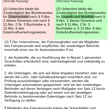
(Text alte Fassung)
(Text neue Fassung)
(2) Unberührt bleibt die
(2) Unberührt bleibt die
Zuständigkeit des Bundesamtes
Zuständigkeit des Bundesamtes
für
Güterverkehr
nach § 9 Abs.
für
Logistik und Mobilität
nach §
2 dieses Gesetzes und nach §
9 Abs. 2 dieses Gesetzes und
11 Abs. 2 Nr. 3 Buchstabe a, §
nach § 11 Abs. 2 Nr. 3
12 Abs. 6 des
Buchstabe a, § 12 Abs. 6 des
Güterkraftverkehrsgesetzes.
Güterkraftverkehrsgesetzes.
(3)
1
Der Unternehmer, der Fahrzeughalter und die Mitglieder
des Fahrpersonals sind verpflichtet, der zuständigen Behörde
innerhalb einer von ihr festzusetzenden Frist
1. die Auskünfte, die zur Ausführung der in Absatz 1 genannten
Vorschriften erforderlich sind, wahrheitsgemäß und vollständig zu
erteilen,
2. die Unterlagen, die sich auf diese Angaben beziehen oder aus
denen die Lohn- oder Gehaltszahlungen ersichtlich sind, zur
Prüfung auszuhändigen oder einzusenden; werden die
Unterlagen automatisiert gespeichert, sind sie den zuständigen
Behörden auf deren Verlangen nach Maßgabe von Satz 12 durch
Datenfernübertragung oder auf einem von der jeweiligen
Behörde zu bestimmenden Datenträger nach Satz 12 zur
Verfügung zu stellen.
2
Mitglieder des Fahrpersonals haben die Schaublätter und