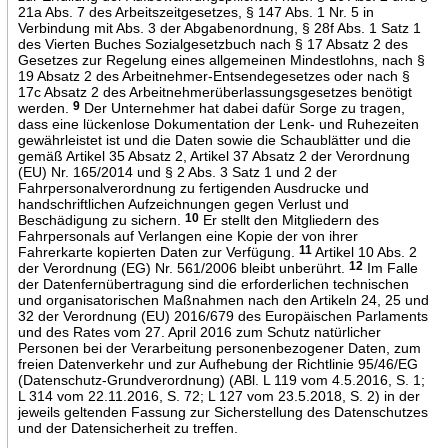
21a Abs. 7 des Arbeitszeitgesetzes, § 147 Abs. 1 Nr. 5 in
Verbindung mit Abs. 3 der Abgabenordnung, § 28f Abs. 1 Satz 1
des Vierten Buches Sozialgesetzbuch nach § 17 Absatz 2 des
Gesetzes zur Regelung eines allgemeinen Mindestlohns, nach §
19 Absatz 2 des Arbeitnehmer-Entsendegesetzes oder nach §
17c Absatz 2 des Arbeitnehmerüberlassungsgesetzes benötigt
werden.
9
Der Unternehmer hat dabei dafür Sorge zu tragen,
dass eine lückenlose Dokumentation der Lenk- und Ruhezeiten
gewährleistet ist und die Daten sowie die Schaublätter und die
gemäß Artikel 35 Absatz 2, Artikel 37 Absatz 2 der Verordnung
(EU) Nr. 165/2014 und § 2 Abs. 3 Satz 1 und 2 der
Fahrpersonalverordnung zu fertigenden Ausdrucke und
handschriftlichen Aufzeichnungen gegen Verlust und
Beschädigung zu sichern.
10
Er stellt den Mitgliedern des
Fahrpersonals auf Verlangen eine Kopie der von ihrer
Fahrerkarte kopierten Daten zur Verfügung.
11
Artikel 10 Abs. 2
der Verordnung (EG) Nr. 561/2006 bleibt unberührt.
12
Im Falle
der Datenfernübertragung sind die erforderlichen technischen
und organisatorischen Maßnahmen nach den Artikeln 24, 25 und
32 der Verordnung (EU) 2016/679 des Europäischen Parlaments
und des Rates vom 27. April 2016 zum Schutz natürlicher
Personen bei der Verarbeitung personenbezogener Daten, zum
freien Datenverkehr und zur Aufhebung der Richtlinie 95/46/EG
(Datenschutz-Grundverordnung) (ABl. L 119 vom 4.5.2016, S. 1;
L 314 vom 22.11.2016, S. 72; L 127 vom 23.5.2018, S. 2) in der
jeweils geltenden Fassung zur Sicherstellung des Datenschutzes
und der Datensicherheit zu treffen.