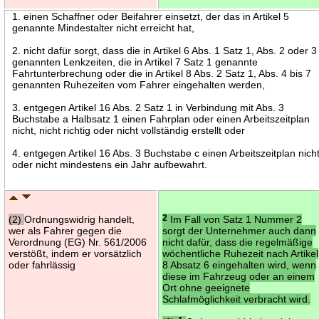
1. einen Schaffner oder Beifahrer einsetzt, der das in Artikel 5
genannte Mindestalter nicht erreicht hat,
2. nicht dafür sorgt, dass die in Artikel 6 Abs. 1 Satz 1, Abs. 2 oder 3
genannten Lenkzeiten, die in Artikel 7 Satz 1 genannte
Fahrtunterbrechung oder die in Artikel 8 Abs. 2 Satz 1, Abs. 4 bis 7
genannten Ruhezeiten vom Fahrer eingehalten werden,
3. entgegen Artikel 16 Abs. 2 Satz 1 in Verbindung mit Abs. 3
Buchstabe a Halbsatz 1 einen Fahrplan oder einen Arbeitszeitplan
nicht, nicht richtig oder nicht vollständig erstellt oder
4. entgegen Artikel 16 Abs. 3 Buchstabe c einen Arbeitszeitplan nich
oder nicht mindestens ein Jahr aufbewahrt.
(2)
Ordnungswidrig handelt,
2
Im Fall von Satz 1 Nummer 2
wer als Fahrer gegen die
sorgt der Unternehmer auch dann
Verordnung (EG) Nr. 561/2006
nicht dafür, dass die regelmäßige
verstößt, indem er vorsätzlich
wöchentliche Ruhezeit nach Artikel
oder fahrlässig
8 Absatz 6 eingehalten wird, wenn
diese im Fahrzeug oder an einem
Ort ohne geeignete
Schlafmöglichkeit verbracht wird.