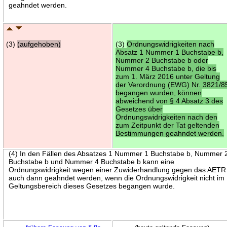
geahndet werden.
(3)
(aufgehoben)
(3)
Ordnungswidrigkeiten nach
Absatz 1 Nummer 1 Buchstabe b,
Nummer 2 Buchstabe b oder
Nummer 4 Buchstabe b, die bis
zum 1. März 2016 unter Geltung
der Verordnung (EWG) Nr. 3821/8
begangen wurden, können
abweichend von § 4 Absatz 3 des
Gesetzes über
Ordnungswidrigkeiten nach den
zum Zeitpunkt der Tat geltenden
Bestimmungen geahndet werden.
(4) In den Fällen des Absatzes 1 Nummer 1 Buchstabe b, Nummer 
Buchstabe b und Nummer 4 Buchstabe b kann eine
Ordnungswidrigkeit wegen einer Zuwiderhandlung gegen das AETR
auch dann geahndet werden, wenn die Ordnungswidrigkeit nicht im
Geltungsbereich dieses Gesetzes begangen wurde.
←