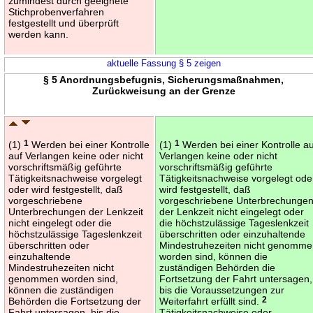
zumindest durch geeignete
Stichprobenverfahren
festgestellt und überprüft
werden kann.
aktuelle Fassung § 5 zeigen
§ 5 Anordnungsbefugnis, Sicherungsmaßnahmen,
Zurückweisung an der Grenze
(1)
1
Werden bei einer Kontrolle
(1)
1
Werden bei einer Kontrolle au
auf Verlangen keine oder nicht
Verlangen keine oder nicht
vorschriftsmäßig geführte
vorschriftsmäßig geführte
Tätigkeitsnachweise vorgelegt
Tätigkeitsnachweise vorgelegt ode
oder wird festgestellt, daß
wird festgestellt, daß
vorgeschriebene
vorgeschriebene Unterbrechunge
Unterbrechungen der Lenkzeit
der Lenkzeit nicht eingelegt oder
nicht eingelegt oder die
die höchstzulässige Tageslenkzeit
höchstzulässige Tageslenkzeit
überschritten oder einzuhaltende
überschritten oder
Mindestruhezeiten nicht genomm
einzuhaltende
worden sind, können die
Mindestruhezeiten nicht
zuständigen Behörden die
genommen worden sind,
Fortsetzung der Fahrt untersagen,
können die zuständigen
bis die Voraussetzungen zur
Behörden die Fortsetzung der
Weiterfahrt erfüllt sind.
2
Fahrt untersagen, bis die
Tätigkeitsnachweise oder