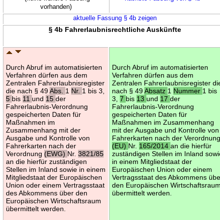
vorhanden)
aktuelle Fassung § 4b zeigen
§ 4b Fahrerlaubnisrechtliche Auskünfte
Durch Abruf im automatisierten
Durch Abruf im automatisierten
Verfahren dürfen aus dem
Verfahren dürfen aus dem
Zentralen Fahrerlaubnisregister
Zentralen Fahrerlaubnisregister di
die nach § 49
Abs.
1
Nr.
1 bis 3,
nach § 49
Absatz
1
Nummer
1 bis
5
bis
11
und
15
der
3,
7
bis
13
und
17
der
Fahrerlaubnis-Verordnung
Fahrerlaubnis-Verordnung
gespeicherten Daten für
gespeicherten Daten für
Maßnahmen im
Maßnahmen im Zusammenhang
Zusammenhang mit der
mit der Ausgabe und Kontrolle von
Ausgabe und Kontrolle von
Fahrerkarten nach der Verordnun
Fahrerkarten nach der
(EU)
Nr.
165/2014
an die hierfür
Verordnung
(EWG)
Nr.
3821/85
zuständigen Stellen im Inland sow
an die hierfür zuständigen
in einem Mitgliedstaat der
Stellen im Inland sowie in einem
Europäischen Union oder einem
Mitgliedstaat der Europäischen
Vertragsstaat des Abkommens übe
Union oder einem Vertragsstaat
den Europäischen Wirtschaftsrau
des Abkommens über den
übermittelt werden.
Europäischen Wirtschaftsraum
übermittelt werden.