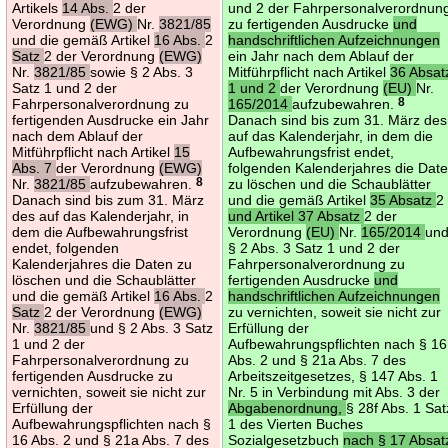
Artikels
14 Abs.
2 der
und 2 der Fahrpersonalverordnun
Verordnung
(EWG)
Nr.
3821/85
zu fertigenden Ausdrucke
und
und die gemäß Artikel
16 Abs.
2
handschriftlichen Aufzeichnungen
Satz
2 der Verordnung
(EWG)
ein Jahr nach dem Ablauf der
Nr.
3821/85
sowie § 2 Abs. 3
Mitführpflicht nach Artikel
36 Absat
Satz 1 und 2 der
1 und 2
der Verordnung
(EU)
Nr.
Fahrpersonalverordnung zu
165/2014
aufzubewahren.
8
fertigenden Ausdrucke ein Jahr
Danach sind bis zum 31. März des
nach dem Ablauf der
auf das Kalenderjahr, in dem die
Mitführpflicht nach Artikel
15
Aufbewahrungsfrist endet,
Abs. 7
der Verordnung
(EWG)
folgenden Kalenderjahres die Dat
Nr.
3821/85
aufzubewahren.
8
zu löschen und die Schaublätter
Danach sind bis zum 31. März
und die gemäß Artikel
35 Absatz
2
des auf das Kalenderjahr, in
und Artikel 37 Absatz
2 der
dem die Aufbewahrungsfrist
Verordnung
(EU)
Nr.
165/2014
un
endet, folgenden
§ 2 Abs. 3 Satz 1 und 2 der
Kalenderjahres die Daten zu
Fahrpersonalverordnung zu
löschen und die Schaublätter
fertigenden Ausdrucke
und
und die gemäß Artikel
16 Abs.
2
handschriftlichen Aufzeichnungen
Satz
2 der Verordnung
(EWG)
zu vernichten, soweit sie nicht zur
Nr.
3821/85
und § 2 Abs. 3 Satz
Erfüllung der
1 und 2 der
Aufbewahrungspflichten nach § 16
Fahrpersonalverordnung zu
Abs. 2 und § 21a Abs. 7 des
fertigenden Ausdrucke zu
Arbeitszeitgesetzes, § 147 Abs. 1
vernichten, soweit sie nicht zur
Nr. 5 in Verbindung mit Abs. 3 der
Erfüllung der
Abgabenordnung,
§ 28f Abs. 1 Sat
Aufbewahrungspflichten nach §
1 des Vierten Buches
16 Abs. 2 und § 21a Abs. 7 des
Sozialgesetzbuch
nach § 17 Absat