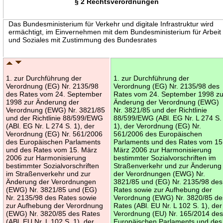
§ 2 Rechtsverordnungen
Das Bundesministerium für Verkehr und digitale Infrastruktur wird
ermächtigt, im Einvernehmen mit dem Bundesministerium für Arbeit
und Soziales mit Zustimmung des Bundesrates
1. zur Durchführung der
1. zur Durchführung der
Verordnung (EG) Nr. 2135/98
Verordnung (EG) Nr. 2135/98 des
des Rates vom 24. September
Rates vom 24. September 1998 zu
1998 zur Änderung der
Änderung der Verordnung (EWG)
Verordnung (EWG) Nr. 3821/85
Nr. 3821/85 und der Richtlinie
und der Richtlinie 88/599/EWG
88/599/EWG (ABl. EG Nr. L 274 S.
(ABl. EG Nr. L 274 S. 1), der
1), der Verordnung (EG) Nr.
Verordnung (EG) Nr. 561/2006
561/2006 des Europäischen
des Europäischen Parlaments
Parlaments und des Rates vom 15
und des Rates vom 15. März
März 2006 zur Harmonisierung
2006 zur Harmonisierung
bestimmter Sozialvorschriften im
bestimmter Sozialvorschriften
Straßenverkehr und zur Änderung
im Straßenverkehr und zur
der Verordnungen (EWG) Nr.
Änderung der Verordnungen
3821/85 und (EG) Nr. 2135/98 des
(EWG) Nr. 3821/85 und (EG)
Rates sowie zur Aufhebung der
Nr. 2135/98 des Rates sowie
Verordnung (EWG) Nr. 3820/85 de
zur Aufhebung der Verordnung
Rates (ABl. EU Nr. L 102 S. 1), der
(EWG) Nr. 3820/85 des Rates
Verordnung (EU) Nr. 165/2014 de
(ABl. EU Nr. L 102 S. 1), der
Europäischen Parlaments und des