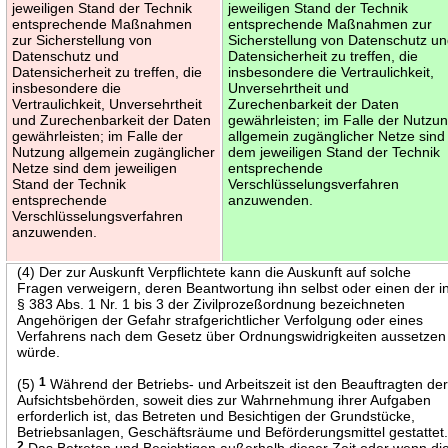
jeweiligen Stand der Technik
jeweiligen Stand der Technik
entsprechende Maßnahmen
entsprechende Maßnahmen zur
zur Sicherstellung von
Sicherstellung von Datenschutz u
Datenschutz und
Datensicherheit zu treffen, die
Datensicherheit zu treffen, die
insbesondere die Vertraulichkeit,
insbesondere die
Unversehrtheit und
Vertraulichkeit, Unversehrtheit
Zurechenbarkeit der Daten
und Zurechenbarkeit der Daten
gewährleisten; im Falle der Nutzu
gewährleisten; im Falle der
allgemein zugänglicher Netze sind
Nutzung allgemein zugänglicher
dem jeweiligen Stand der Technik
Netze sind dem jeweiligen
entsprechende
Stand der Technik
Verschlüsselungsverfahren
entsprechende
anzuwenden.
Verschlüsselungsverfahren
anzuwenden.
(4) Der zur Auskunft Verpflichtete kann die Auskunft auf solche
Fragen verweigern, deren Beantwortung ihn selbst oder einen der i
§ 383 Abs. 1 Nr. 1 bis 3 der Zivilprozeßordnung bezeichneten
Angehörigen der Gefahr strafgerichtlicher Verfolgung oder eines
Verfahrens nach dem Gesetz über Ordnungswidrigkeiten aussetzen
würde.
(5)
1
Während der Betriebs- und Arbeitszeit ist den Beauftragten de
Aufsichtsbehörden, soweit dies zur Wahrnehmung ihrer Aufgaben
erforderlich ist, das Betreten und Besichtigen der Grundstücke,
Betriebsanlagen, Geschäftsräume und Beförderungsmittel gestattet
2
Das Betreten und Besichtigen außerhalb dieser Zeit oder wenn di