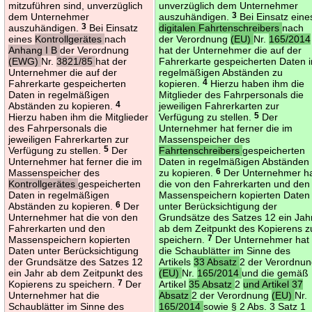
mitzuführen sind, unverzüglich
unverzüglich dem Unternehmer
dem Unternehmer
auszuhändigen.
3
Bei Einsatz eine
auszuhändigen.
3
Bei Einsatz
digitalen Fahrtenschreibers
nach
eines
Kontrollgerätes
nach
der Verordnung
(EU)
Nr.
165/2014
Anhang I B
der Verordnung
hat der Unternehmer die auf der
(EWG)
Nr.
3821/85
hat der
Fahrerkarte gespeicherten Daten i
Unternehmer die auf der
regelmäßigen Abständen zu
Fahrerkarte gespeicherten
kopieren.
4
Hierzu haben ihm die
Daten in regelmäßigen
Mitglieder des Fahrpersonals die
Abständen zu kopieren.
4
jeweiligen Fahrerkarten zur
Hierzu haben ihm die Mitglieder
Verfügung zu stellen.
5
Der
des Fahrpersonals die
Unternehmer hat ferner die im
jeweiligen Fahrerkarten zur
Massenspeicher des
Verfügung zu stellen.
5
Der
Fahrtenschreibers
gespeicherten
Unternehmer hat ferner die im
Daten in regelmäßigen Abständen
Massenspeicher des
zu kopieren.
6
Der Unternehmer h
Kontrollgerätes
gespeicherten
die von den Fahrerkarten und den
Daten in regelmäßigen
Massenspeichern kopierten Daten
Abständen zu kopieren.
6
Der
unter Berücksichtigung der
Unternehmer hat die von den
Grundsätze des Satzes 12 ein Jah
Fahrerkarten und den
ab dem Zeitpunkt des Kopierens z
Massenspeichern kopierten
speichern.
7
Der Unternehmer hat
Daten unter Berücksichtigung
die Schaublätter im Sinne des
der Grundsätze des Satzes 12
Artikels
33 Absatz
2 der Verordnu
ein Jahr ab dem Zeitpunkt des
(EU)
Nr.
165/2014
und die gemäß
Kopierens zu speichern.
7
Der
Artikel
35 Absatz
2
und Artikel 37
Unternehmer hat die
Absatz
2 der Verordnung
(EU)
Nr.
Schaublätter im Sinne des
165/2014
sowie § 2 Abs. 3 Satz 1