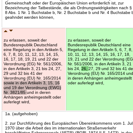
Gemeinschaft oder der Europäischen Union erforderlich ist, zur
Bezeichnung der Tatbestände, die als Ordnungswidrigkeiten nach §
8 Abs. 1 Nr. 1 Buchstabe b, Nr. 2 Buchstabe b und Nr. 4 Buchstabe 
geahndet werden können,
zu erlassen, soweit der
zu erlassen, soweit der
Bundesrepublik Deutschland
Bundesrepublik Deutschland eine
eine Regelung in den Artikeln 5,
Regelung in den Artikeln 5, 6, 7, 8,
6, 7, 8, 10, 11, 12, 13, 14, 15,
10, 11, 12, 13, 14, 15, 16, 17, 18,
16, 17, 18, 19, 21 und 22 der
19, 21 und 22 der Verordnung (EG
Verordnung (EG) Nr. 561/2006,
Nr. 561/2006, in den Artikeln 3, 21
in den Artikeln 3, 21 bis 24, 27,
bis 24,
26,
27, 29 und 32 bis 41 de
29 und 32 bis 41 der
Verordnung (EU) Nr. 165/2014 un
Verordnung (EU) Nr. 165/2014
in deren Anhängen anheimgestellt
sowie in den Artikeln 3, 15, 16
oder auferlegt wird,
und 19 der Verordnung (EWG)
Nr. 3821/85
und in deren
Anhängen anheimgestellt oder
auferlegt wird,
1a. (aufgehoben)
2. zur Durchführung des Europäischen Übereinkommens vom 1. Jul
1970 über die Arbeit des im internationalen Straßenverkehr
beschäftigten Fahrpersonals (AETR) (BGBl. 1974 II S. 1473), in der