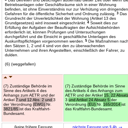
Betriebsanlagen oder Geschäftsräume sich in einer Wohnung
befinden, ist ohne Einverständnis nur zur Verhütung von dringende
Gefahren für die öffentliche Sicherheit und Ordnung zulässig.
3
Das
Grundrecht der Unverletzlichkeit der Wohnung (Artikel 13 des
Grundgesetzes) wird insoweit eingeschränkt.
4
Soweit dies zur
Erfüllung der Aufgaben der Beauftragten der Aufsichtsbehörden
erforderlich ist, können Prüfungen und Untersuchungen
durchgeführt und die Einsicht in geschäftliche Unterlagen des
Auskunftspflichtigen vorgenommen werden.
5
Die Maßnahmen nac
den Sätzen 1, 2 und 4 sind von den zu überwachenden
Unternehmen und ihren Angestellten, einschließlich der Fahrer, zu
dulden.
(6) (weggefallen)
(7) Zuständige Behörde im
(7) Zuständige Behörde im Sinne
Sinne des Artikels 4 des
des Artikels 4 des Anhangs zum
Anhangs zum AETR und der
AETR und der Artikel
15, 22 Absat
Artikel
7 und 12 Abs. 2 und
3
3
und Artikel 24 Absatz 5
der
der Verordnung
(EWG)
Nr.
Verordnung
(EU)
Nr.
165/2014
ist
3821/85
ist das Kraftfahrt-
das Kraftfahrt-Bundesamt.
Bundesamt.
→
(keine frühere Fassung
nächste Fassung von § 4b