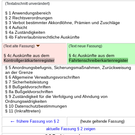
(Textabschnitt unverändert)
§ 1 Anwendungsbereich
§ 2 Rechtsverordnungen
§ 3 Verbot bestimmter Akkordlöhne, Prämien und Zuschläge
§ 4 Aufsicht
§ 4a Zuständigkeiten
§ 4b Fahrerlaubnisrechtliche Auskünfte
(Text alte Fassung)
(Text neue Fassung)
§ 4c Auskünfte aus dem
§ 4c Auskünfte aus dem
Kontrollgerätkartenregister
Fahrtenschreiberkartenregister
§ 5 Anordnungsbefugnis, Sicherungsmaßnahmen, Zurückweisung
an der Grenze
§ 6 Allgemeine Verwaltungsvorschriften
§ 7 Sicherheitsleistung
§ 8 Bußgeldvorschriften
§ 8a Bußgeldvorschriften
§ 9 Zuständigkeit für die Verfolgung und Ahndung von
Ordnungswidrigkeiten
§ 10 Datenschutzbestimmungen
§ 11 (Inkrafttreten)
←
frühere Fassung von § 2
(heute geltende Fassung)
aktuelle Fassung § 2 zeigen