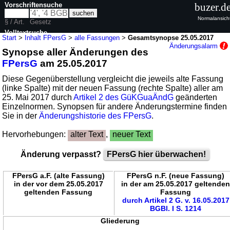
Vorschriftensuche
buzer.d
Normalansich
§ / Art.
Gesetz
Volltextsuche
Start
>
Inhalt FPersG
>
alle Fassungen
>
Gesamtsynopse 25.05.2017
Änderungsalarm
Synopse aller Änderungen des
nur in FPersG
FPersG
am 25.05.2017
Diese Gegenüberstellung vergleicht die jeweils alte Fassung
(linke Spalte) mit der neuen Fassung (rechte Spalte) aller am
25. Mai 2017 durch
Artikel 2 des GüKGuaÄndG
geänderten
Einzelnormen. Synopsen für andere Änderungstermine finden
Sie in der
Änderungshistorie des FPersG
.
Hervorhebungen:
alter Text
,
neuer Text
Änderung verpasst?
FPersG hier überwachen!
FPersG a.F. (alte Fassung)
FPersG n.F. (neue Fassung)
in der vor dem 25.05.2017
in der am 25.05.2017 geltende
geltenden Fassung
Fassung
durch Artikel 2 G. v. 16.05.2017
BGBl. I S. 1214
Gliederung