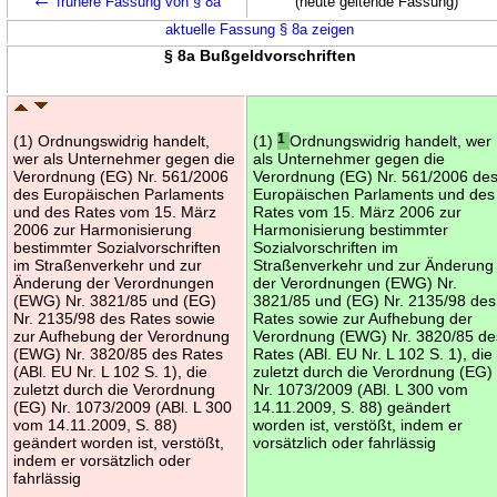
frühere Fassung von § 8a
(heute geltende Fassung)
aktuelle Fassung § 8a zeigen
§ 8a Bußgeldvorschriften
(1) Ordnungswidrig handelt,
(1)
1
Ordnungswidrig handelt, wer
wer als Unternehmer gegen die
als Unternehmer gegen die
Verordnung (EG) Nr. 561/2006
Verordnung (EG) Nr. 561/2006 de
des Europäischen Parlaments
Europäischen Parlaments und des
und des Rates vom 15. März
Rates vom 15. März 2006 zur
2006 zur Harmonisierung
Harmonisierung bestimmter
bestimmter Sozialvorschriften
Sozialvorschriften im
im Straßenverkehr und zur
Straßenverkehr und zur Änderung
Änderung der Verordnungen
der Verordnungen (EWG) Nr.
(EWG) Nr. 3821/85 und (EG)
3821/85 und (EG) Nr. 2135/98 des
Nr. 2135/98 des Rates sowie
Rates sowie zur Aufhebung der
zur Aufhebung der Verordnung
Verordnung (EWG) Nr. 3820/85 de
(EWG) Nr. 3820/85 des Rates
Rates (ABl. EU Nr. L 102 S. 1), die
(ABl. EU Nr. L 102 S. 1), die
zuletzt durch die Verordnung (EG)
zuletzt durch die Verordnung
Nr. 1073/2009 (ABl. L 300 vom
(EG) Nr. 1073/2009 (ABl. L 300
14.11.2009, S. 88) geändert
vom 14.11.2009, S. 88)
worden ist, verstößt, indem er
geändert worden ist, verstößt,
vorsätzlich oder fahrlässig
indem er vorsätzlich oder
fahrlässig