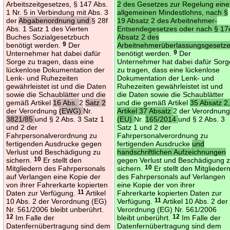
Arbeitszeitgesetzes, § 147 Abs.
2 des Gesetzes zur Regelung eine
1 Nr. 5 in Verbindung mit Abs. 3
allgemeinen Mindestlohns, nach §
der
Abgabenordnung und
§ 28f
19 Absatz 2 des Arbeitnehmer-
Abs. 1 Satz 1 des Vierten
Entsendegesetzes oder nach § 17
Buches Sozialgesetzbuch
Absatz 2 des
benötigt werden.
9
Der
Arbeitnehmerüberlassungsgesetz
Unternehmer hat dabei dafür
benötigt werden.
9
Der
Sorge zu tragen, dass eine
Unternehmer hat dabei dafür Sorg
lückenlose Dokumentation der
zu tragen, dass eine lückenlose
Lenk- und Ruhezeiten
Dokumentation der Lenk- und
gewährleistet ist und die Daten
Ruhezeiten gewährleistet ist und
sowie die Schaublätter und die
die Daten sowie die Schaublätter
gemäß Artikel
16 Abs.
2
Satz 2
und die gemäß Artikel
35 Absatz 2
der Verordnung
(EWG)
Nr.
Artikel 37 Absatz
2 der Verordnun
3821/85
und § 2 Abs. 3 Satz 1
(EU)
Nr.
165/2014
und § 2 Abs. 3
und 2 der
Satz 1 und 2 der
Fahrpersonalverordnung zu
Fahrpersonalverordnung zu
fertigenden Ausdrucke gegen
fertigenden Ausdrucke
und
Verlust und Beschädigung zu
handschriftlichen Aufzeichnungen
sichern.
10
Er stellt den
gegen Verlust und Beschädigung 
Mitgliedern des Fahrpersonals
sichern.
10
Er stellt den Mitglieder
auf Verlangen eine Kopie der
des Fahrpersonals auf Verlangen
von ihrer Fahrerkarte kopierten
eine Kopie der von ihrer
Daten zur Verfügung.
11
Artikel
Fahrerkarte kopierten Daten zur
10 Abs. 2 der Verordnung (EG)
Verfügung.
11
Artikel 10 Abs. 2 der
Nr. 561/2006 bleibt unberührt.
Verordnung (EG) Nr. 561/2006
12
Im Falle der
bleibt unberührt.
12
Im Falle der
Datenfernübertragung sind dem
Datenfernübertragung sind dem