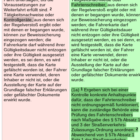
Voraussetzungen zur
Fahrtenschreiber,
aus denen sich
Weiterfahrt erfüllt sind.
2
der Regelverstoß ergibt oder mit
Tätigkeitsnachweise oder
denen er begangen wurde, könne
Kontrollgeräte,
aus denen sich
zur Beweissicherung eingezogen
der Regelverstoß ergibt oder
werden; die Fahrerkarte darf
mit denen er begangen wurde,
während ihrer Gültigkeitsdauer
können zur Beweissicherung
nicht entzogen oder ihre Gültigkeit
eingezogen werden; die
ausgesetzt werden, es sei denn, e
Fahrerkarte darf während ihrer
wird festgestellt, dass die Karte
Gültigkeitsdauer nicht entzogen
gefälscht worden ist, der Fahrer
oder ihre Gültigkeit ausgesetzt
eine Karte verwendet, deren
werden, es sei denn, es wird
Inhaber er nicht ist, oder die
festgestellt, dass die Karte
Ausstellung der Karte auf der
gefälscht worden ist, der Fahrer
Grundlage falscher Erklärungen
eine Karte verwendet, deren
oder gefälschter Dokumente erwirk
Inhaber er nicht ist, oder die
wurde.
Ausstellung der Karte auf der
Grundlage falscher Erklärungen
(1a)
1
Ergeben sich bei einer
oder gefälschter Dokumente
Kontrolle konkrete Anhaltspunkte
erwirkt wurde.
dafür, dass der Fahrtenschreiber
nicht ordnungsgemäß funktioniert,
kann die zuständige Behörde eine
Prüfung des Fahrtenschreibers
nach Maßgabe des § 57b Absatz 
und 3 der Straßenverkehrs-
Zulassungs-Ordnung anordnen.
2
Abweichend von § 57b Absatz 1
Satz 1 der Straßenverkehrs-