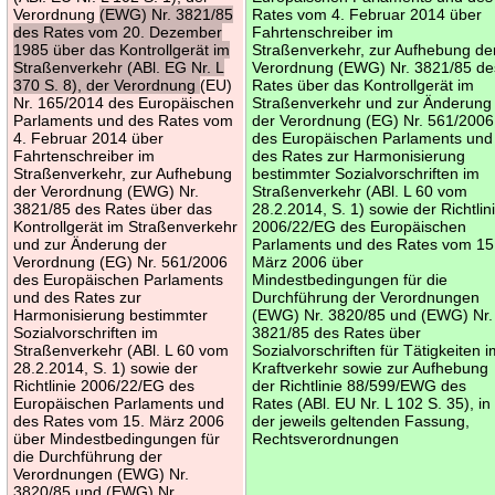
Verordnung
(EWG) Nr. 3821/85
Rates vom 4. Februar 2014 über
des Rates vom 20. Dezember
Fahrtenschreiber im
1985 über das Kontrollgerät im
Straßenverkehr, zur Aufhebung de
Straßenverkehr (ABl. EG Nr. L
Verordnung (EWG) Nr. 3821/85 de
370 S. 8), der Verordnung
(EU)
Rates über das Kontrollgerät im
Nr. 165/2014 des Europäischen
Straßenverkehr und zur Änderung
Parlaments und des Rates vom
der Verordnung (EG) Nr. 561/2006
4. Februar 2014 über
des Europäischen Parlaments und
Fahrtenschreiber im
des Rates zur Harmonisierung
Straßenverkehr, zur Aufhebung
bestimmter Sozialvorschriften im
der Verordnung (EWG) Nr.
Straßenverkehr (ABl. L 60 vom
3821/85 des Rates über das
28.2.2014, S. 1) sowie der Richtlin
Kontrollgerät im Straßenverkehr
2006/22/EG des Europäischen
und zur Änderung der
Parlaments und des Rates vom 15
Verordnung (EG) Nr. 561/2006
März 2006 über
des Europäischen Parlaments
Mindestbedingungen für die
und des Rates zur
Durchführung der Verordnungen
Harmonisierung bestimmter
(EWG) Nr. 3820/85 und (EWG) Nr.
Sozialvorschriften im
3821/85 des Rates über
Straßenverkehr (ABl. L 60 vom
Sozialvorschriften für Tätigkeiten 
28.2.2014, S. 1) sowie der
Kraftverkehr sowie zur Aufhebung
Richtlinie 2006/22/EG des
der Richtlinie 88/599/EWG des
Europäischen Parlaments und
Rates (ABl. EU Nr. L 102 S. 35), in
des Rates vom 15. März 2006
der jeweils geltenden Fassung,
über Mindestbedingungen für
Rechtsverordnungen
die Durchführung der
Verordnungen (EWG) Nr.
3820/85 und (EWG) Nr.