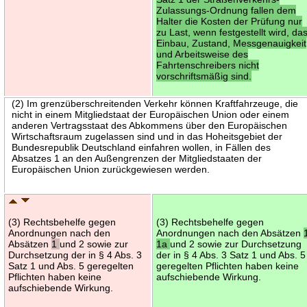
Zulassungs-Ordnung fallen dem
Halter die Kosten der Prüfung nur
zu Last, wenn festgestellt wird, da
Einbau, Zustand, Messgenauigkeit
und Arbeitsweise des
Fahrtenschreibers nicht
vorschriftsmäßig sind.
(2) Im grenzüberschreitenden Verkehr können Kraftfahrzeuge, die
nicht in einem Mitgliedstaat der Europäischen Union oder einem
anderen Vertragsstaat des Abkommens über den Europäischen
Wirtschaftsraum zugelassen sind und in das Hoheitsgebiet der
Bundesrepublik Deutschland einfahren wollen, in Fällen des
Absatzes 1 an den Außengrenzen der Mitgliedstaaten der
Europäischen Union zurückgewiesen werden.
(3) Rechtsbehelfe gegen
(3) Rechtsbehelfe gegen
Anordnungen nach den
Anordnungen nach den Absätzen
Absätzen
1
und 2 sowie zur
1a
und 2 sowie zur Durchsetzung
Durchsetzung der in § 4 Abs. 3
der in § 4 Abs. 3 Satz 1 und Abs. 5
Satz 1 und Abs. 5 geregelten
geregelten Pflichten haben keine
Pflichten haben keine
aufschiebende Wirkung.
aufschiebende Wirkung.