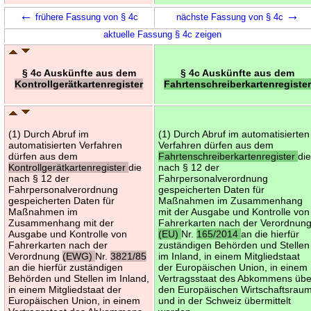
←
→
frühere Fassung von § 4c
nächste Fassung von § 4c
aktuelle Fassung § 4c zeigen
§ 4c Auskünfte aus dem
§ 4c Auskünfte aus dem
Kontrollgerätkartenregister
Fahrtenschreiberkartenregiste
(1) Durch Abruf im
(1) Durch Abruf im automatisierten
automatisierten Verfahren
Verfahren dürfen aus dem
dürfen aus dem
Fahrtenschreiberkartenregister
di
Kontrollgerätkartenregister
die
nach § 12 der
nach § 12 der
Fahrpersonalverordnung
Fahrpersonalverordnung
gespeicherten Daten für
gespeicherten Daten für
Maßnahmen im Zusammenhang
Maßnahmen im
mit der Ausgabe und Kontrolle von
Zusammenhang mit der
Fahrerkarten nach der Verordnun
Ausgabe und Kontrolle von
(EU)
Nr.
165/2014
an die hierfür
Fahrerkarten nach der
zuständigen Behörden und Stellen
Verordnung
(EWG)
Nr.
3821/85
im Inland, in einem Mitgliedstaat
an die hierfür zuständigen
der Europäischen Union, in einem
Behörden und Stellen im Inland,
Vertragsstaat des Abkommens übe
in einem Mitgliedstaat der
den Europäischen Wirtschaftsrau
Europäischen Union, in einem
und in der Schweiz übermittelt