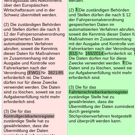
Vertragsstaat des Abkommens
werden.
über den Europäischen
Wirtschaftsraum und in der
(2)
1
Die zuständigen Behörden
Schweiz übermittelt werden.
und Stellen dürfen die nach § 12
der Fahrpersonalverordnung
(2) Die zuständigen Behörden
gespeicherten Daten im
und Stellen dürfen die nach §
automatisierten Verfahren abrufen
12 der Fahrpersonalverordnung
soweit die Kenntnis dieser Daten f
gespeicherten Daten im
Maßnahmen im Zusammenhang
automatisierten Verfahren
mit der Ausgabe und Kontrolle von
abrufen, soweit die Kenntnis
Fahrerkarten nach der Verordnun
dieser Daten für Maßnahmen
(EU)
Nr.
165/2014
erforderlich ist.
im Zusammenhang mit der
Die Daten dürfen nur für diese
Ausgabe und Kontrolle von
Zwecke verwendet werden.
3
Die
Fahrerkarten nach der
Daten sind zu löschen, soweit sie
Verordnung
(EWG)
Nr.
3821/85
zur Aufgabenerfüllung nicht mehr
erforderlich ist. Die Daten
erforderlich sind.
dürfen nur für diese Zwecke
verwendet werden. Die Daten
(3) Die für das
sind zu löschen, soweit sie zur
Fahrtenschreiberkartenregister
Aufgabenerfüllung nicht mehr
zuständige Stelle hat zu
erforderlich sind.
gewährleisten, dass die
Übermittlung der Daten zumindest
(3) Die für das
durch geeignete
Kontrollgerätkartenregister
Stichprobenverfahren festgestellt
zuständige Stelle hat zu
und überprüft werden kann.
gewährleisten, dass die
Übermittlung der Daten