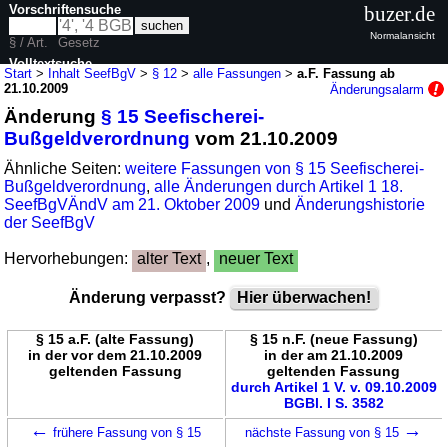
Vorschriftensuche
buzer.de
Normalansicht
§ / Art.
Gesetz
Volltextsuche
Start
>
Inhalt SeefBgV
>
§ 12
>
alle Fassungen
>
a.F. Fassung ab
21.10.2009
Änderungsalarm
nur in SeefBgV
Änderung
§ 15 Seefischerei-
Bußgeldverordnung
vom 21.10.2009
Ähnliche Seiten:
weitere Fassungen von § 15 Seefischerei-
Bußgeldverordnung
,
alle Änderungen durch Artikel 1 18.
SeefBgVÄndV am 21. Oktober 2009
und
Änderungshistorie
der SeefBgV
Hervorhebungen:
alter Text
,
neuer Text
Änderung verpasst?
Hier überwachen!
§ 15 a.F. (alte Fassung)
§ 15 n.F. (neue Fassung)
in der vor dem 21.10.2009
in der am 21.10.2009
geltenden Fassung
geltenden Fassung
durch Artikel 1 V. v. 09.10.2009
BGBl. I S. 3582
←
→
frühere Fassung von § 15
nächste Fassung von § 15