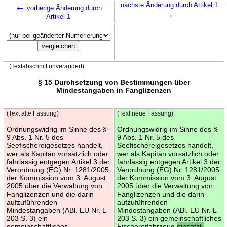
←
nächste Änderung durch Artikel 1
vorherige Änderung durch
→
Artikel 1
(Textabschnitt unverändert)
§ 15 Durchsetzung von Bestimmungen über
Mindestangaben in Fanglizenzen
(Text alte Fassung)
(Text neue Fassung)
Ordnungswidrig im Sinne des §
Ordnungswidrig im Sinne des §
9 Abs. 1 Nr. 5 des
9 Abs. 1 Nr. 5 des
Seefischereigesetzes handelt,
Seefischereigesetzes handelt,
wer als Kapitän vorsätzlich oder
wer als Kapitän vorsätzlich oder
fahrlässig entgegen Artikel 3 der
fahrlässig entgegen Artikel 3 der
Verordnung (EG) Nr. 1281/2005
Verordnung (EG) Nr. 1281/2005
der Kommission vom 3. August
der Kommission vom 3. August
2005 über die Verwaltung von
2005 über die Verwaltung von
Fanglizenzen und die darin
Fanglizenzen und die darin
aufzuführenden
aufzuführenden
Mindestangaben (ABl. EU Nr. L
Mindestangaben (ABl. EU Nr. L
203 S. 3) ein
203 S. 3) ein gemeinschaftliches
gemeinschaftliches
Fischereifahrzeug
einsetzt,