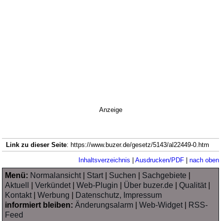
Anzeige
Link zu dieser Seite
: https://www.buzer.de/gesetz/5143/al22449-0.htm
Inhaltsverzeichnis
|
Ausdrucken/PDF
|
nach oben
Menü:
Normalansicht
|
Start
|
Suchen
|
Sachgebiete
|
Aktuell
|
Verkündet
|
Web-Plugin
|
Über buzer.de
|
Qualität
|
Kontakt
|
Werbung
|
Datenschutz, Impressum
informiert bleiben:
Änderungsalarm
|
Web-Widget
|
RSS-
Feed