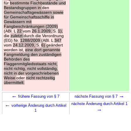
für
bestimmte Fischbestände und
Bestandsgruppen in
den
Gemeinschaftsgewässern sowie
für Gemeinschaftsschiffe in
Gewässern mit
Fangbeschränkungen (2009)
(ABl. L
22
vom
26.1.2009,
S.
1),
die
zuletzt
durch die Verordnung
(EG) Nr.
1288/2009
(ABl. L
347
vom
24.12.2009,
S.
6)
geändert
worden ist,
eine dort genannte
Fangmeldung den zuständigen
Behörden des
Flaggenmitgliedsstaats nicht,
nicht richtig, nicht vollständig,
nicht in der vorgeschriebenen
Weise
oder
nicht rechtzeitig
übermittelt.
←
→
frühere Fassung von § 7
nächste Fassung von § 7
←
nächste Änderung durch Artikel 1
vorherige Änderung durch Artikel
→
1