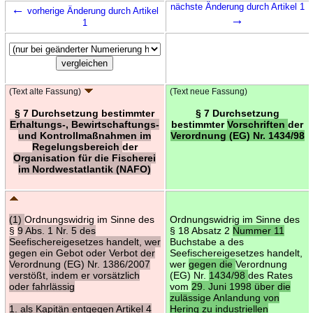
←
nächste Änderung durch Artikel 1
vorherige Änderung durch Artikel
→
1
(Text alte Fassung)
(Text neue Fassung)
§ 7 Durchsetzung bestimmter
§ 7 Durchsetzung
Erhaltungs-, Bewirtschaftungs-
bestimmter
Vorschriften
der
und Kontrollmaßnahmen im
Verordnung (EG) Nr. 1434/98
Regelungsbereich
der
Organisation für die Fischerei
im Nordwestatlantik (NAFO)
(1)
Ordnungswidrig im Sinne des
Ordnungswidrig im Sinne des
§
9 Abs. 1 Nr. 5 des
§ 18 Absatz 2
Nummer 11
Seefischereigesetzes handelt, wer
Buchstabe a des
gegen ein Gebot oder Verbot der
Seefischereigesetzes handelt,
Verordnung (EG) Nr. 1386/2007
wer
gegen die
Verordnung
verstößt, indem er vorsätzlich
(EG) Nr.
1434/98
des Rates
oder fahrlässig
vom
29. Juni 1998 über die
zulässige Anlandung von
1. als Kapitän entgegen Artikel 4
Hering zu industriellen