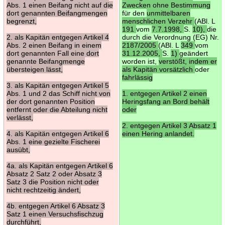
Abs. 1 einen Beifang nicht auf die
Zwecken ohne Bestimmung
dort genannten Beifangmengen
für den
unmittelbaren
begrenzt,
menschlichen Verzehr
(ABl. L
191
vom
7.7.1998,
S.
10),
die
2. als Kapitän entgegen Artikel 4
durch die Verordnung (EG) Nr.
Abs. 2 einen Beifang in einem
2187/2005
(ABl. L
349
vom
dort genannten Fall eine dort
31.12.2005,
S.
1)
geändert
genannte Beifangmenge
worden ist,
verstößt, indem er
übersteigen lässt,
als Kapitän vorsätzlich
oder
fahrlässig
3. als Kapitän entgegen Artikel 5
Abs. 1 und 2 das Schiff nicht von
1. entgegen Artikel 2 einen
der dort genannten Position
Heringsfang an Bord behält
entfernt oder die Abteilung nicht
oder
verlässt,
2. entgegen Artikel 3 Absatz 1
4. als Kapitän entgegen Artikel 6
einen Hering anlandet.
Abs. 1 eine gezielte Fischerei
ausübt,
4a. als Kapitän entgegen Artikel 6
Absatz 2 Satz 2 oder Absatz 3
Satz 3 die Position nicht oder
nicht rechtzeitig ändert,
4b. entgegen Artikel 6 Absatz 3
Satz 1 einen Versuchsfischzug
durchführt,