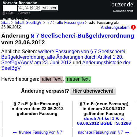
Vorschriftensuche
buzer.de
Normalansicht
§ / Art.
Gesetz
Volltextsuche
Start
>
Inhalt SeefBgV
>
§ 7
>
alle Fassungen
>
a.F. Fassung ab
23.06.2012
Änderungsalarm
nur in SeefBgV
Änderung
§ 7 Seefischerei-Bußgeldverordnung
vom 23.06.2012
Ähnliche Seiten:
weitere Fassungen von § 7 Seefischerei-
Bußgeldverordnung
,
alle Änderungen durch Artikel 1 20.
SeefBgVÄndV am 23. Juni 2012
und
Änderungshistorie der
SeefBgV
Hervorhebungen:
alter Text
,
neuer Text
Änderung verpasst?
Hier überwachen!
§ 7 a.F. (alte Fassung)
§ 7 n.F. (neue Fassung)
in der vor dem 23.06.2012
in der am 23.06.2012
geltenden Fassung
geltenden Fassung
durch Artikel 1 V. v.
06.06.2012 BGBl. I S. 1286
←
→
frühere Fassung von § 7
nächste Fassung von § 7