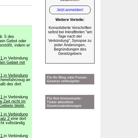
Jetzt anmelden!
Weitere Vorteile:
Konsolidierte Vorschriften
selbst bei Inkrafttreten "am
Tage nach der
r. 5 des
Verkündung", Synopse zu
 ein Gebot oder
jeder Änderungen,
erstößt, indem er
Begründungen des
Gesetzgebers
h 1
in Verbindung
ten Gebiet mit
 1 in Verbindung
Für Ihr Blog oder Forum -
chereifahrzeug an
Gesetze verknüpfen
alb des dort
h 1
in Verbindung
Für Ihre Internetseite -
e Zeit nicht im
Ticker aktuellste
ebiete bleibt,
Gesetzesänderungen
 1 in Verbindung
Satz 2
eine dort
cht vollständig
h 1
in Verbindung