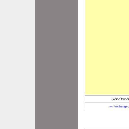
(keine früh
←
vorherige 