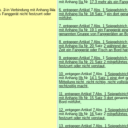
mit Anhang
IIa
Nr.
17.3 mehr als ein Fang
s.
2
in Verbindung mit Anhang
IVa
6. entgegen Artikel
7
Abs. 1 Spiegelstrich
 Fanggerät nicht festzurrt oder
mit Anhang IIa Nr. 18 Satz
3
ein dort gen
mitführt,
7. entgegen Artikel 7 Abs. 1 Spiegelstrich
mit Anhang IIa Nr. 19.1 ein Fanggerät ein
genannten Gruppe von Fanggeräten an Bor
8. entgegen Artikel 7 Abs. 1 Spiegelstrich
mit Anhang IIa Nr. 20
Satz
2 während der
Zeit ein Fanggerät oder Fisch an Bord hat
9. entgegen Artikel 7 Abs.
1
Spiegelstrich
mit Anhang IIa Nr. 21 Satz 2 mitgeführtes
festzurrt oder nicht verstaut,
10.
entgegen Artikel
7
Abs.
1 Spiegelstri
mit Anhang
IIb
Nr.
14.1 Satz 1 eine
dort
g
Mitteilung nicht, nicht richtig, nicht vollst
rechtzeitig macht,
11. entgegen Artikel 7 Abs. 1 Spiegelstric
mit Anhang IIb Nr. 15 Satz 3 dort
genannt
Bord mitführt,
12.
entgegen Artikel
7
Abs.
1 Spiegelstri
mit Anhang
IIb
Nr.
16
Satz 2
mitgeführtes
festzurrt oder nicht verstaut,
13. entgegen Artikel 7 Abs. 1 Spiegelstric