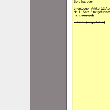
Bord
hat oder
6.
entgegen Artikel
12
Ab
Nr.
11
Satz 2 mitgeführtes
nicht
verstaut.
7. bis 9. (weggefallen)