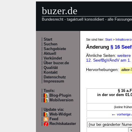
buzer.de
Bundesrecht - tagaktuell konsolidiert - alle Fassunge
Start
Sie sind hier:
Start
>
Inhaltsver
Suchen
Änderung
§ 16 See
Sachgebiete
Aktuell
Ähnliche Seiten:
weitere
Verkündet
12. SeefBgVÄndV am 1.
Über buzer.de
Qualität
Hervorhebungen:
alter 
Kontakt
Datenschutz
Impressum
Tools:
§ 16 a.F
in der vor dem 01.
Blog-Plugin
Mobilversion
(keine früh
Update via:
←
Web-Widget
vorherige 
Feed
Rechtskataster