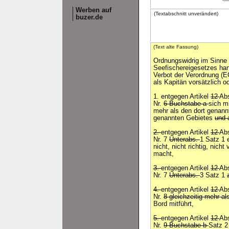
Werben auf
(Textabschnitt unverändert)
buzer.de
(Text alte Fassung)
Ordnungswidrig im Sinne 
Seefischereigesetzes han
Verbot der Verordnung (E
als Kapitän vorsätzlich od
1. entgegen Artikel
12
Ab
Nr.
6 Buchstabe a
sich m
mehr als den dort genann
genannten Gebietes
und 
2.
entgegen Artikel
12
Ab
Nr. 7
Unterabs.
1 Satz 1 
nicht, nicht richtig, nicht
macht,
3.
entgegen Artikel
12
Ab
Nr. 7
Unterabs.
3 Satz 1
4.
entgegen Artikel
12
Abs
Nr.
8 gleichzeitig mehr al
Bord mitführt,
5.
entgegen Artikel
12
Abs
Nr.
9 Buchstabe b
Satz 2