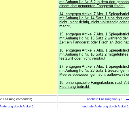
mit Anhang IIc Nr. 5.2 in dem dort genann
einem dort genannten Fanggerät fischt,
14. entgegen Artikel 7 Abs. 1 Spiegelstric
mit Anhang IIc Nr. 14 Satz 1 eine dort ge
nicht, nicht richtig, nicht vollständig oder 
macht,
15. entgegen Artikel 7 Abs. 1 Spiegelstric
mit Anhang IIc Nr. 15 Satz 2 während der
Zeit
ein Fanggerät oder Fisch an Bord
hat
16.
entgegen Artikel
7
Abs.
1 Spiegelstri
mit Anhang
IIc
Nr.
16
Satz 2 mitgeführtes
festzurrt oder nicht
verstaut,
17. entgegen Artikel 7 Abs. 1 Spiegelstric
mit Anhang IIc Nr. 23 Satz 1 Seezunge m
Meereslebewesen gemischt aufbewahrt o
18. ohne spezielle Fangerlaubnis nach Art
Fischfang betreibt.
ere Fassung vorhanden)
nächste Fassung von § 16
Änderung durch Artikel 1
nächste Änderung durch Artikel 