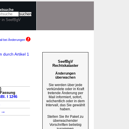
extsuche
r in SeefBgV
il bei Änderungen
 durch Artikel 1
SeefBgV
Rechtskataster
Änderungen
überwachen
Sie werden über jede
)
verkündete oder in Kraft
n Fassung
tretende Änderung per
Bl. I 1246
Mail informiert, sofort,
wöchentlich oder in dem
→
Intervall, das Sie gewählt
haben.
→
1
Stellen Sie Ihr Paket zu
überwachender
Vorschriften beliebig
zusammen.