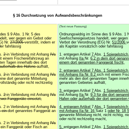
§ 16 Durchsetzung von Aufwandsbeschränkungen
(Text neue Fassung)
des § 9 Abs. 1 Nr. 5 des
Ordnungswidrig im Sinne des § 9 Abs. 1 N
delt, wer gegen ein Gebot oder
Seefischereigesetzes handelt, wer gegen
G) Nr.
27/2005
verstößt, indem er
Verbot der Verordnung (EG) Nr.
51/2006
v
er fahrlässig
als Kapitän vorsätzlich oder fahrlässig
s.
2
in Verbindung mit Anhang
IVa
1. entgegen Artikel
7
Abs.
1 Spiegelstric
it einem Fischereifahrzeug an
mit Anhang
IIa
Nr.
6.2 in dem dort genann
ten Tagen innerhalb des dort
einem dort genannten Fanggerät fischt,
außerhalb des Hafens
aufhält,
2. entgegen Artikel 7 Abs. 1 Spiegelstrich
s.
2
in Verbindung mit Anhang
IVa
mit Anhang IIa Nr. 8.2
sich mit einem Fis
eine dort genannte Mitteilung
mehr als den dort genannten Tagen innerh
 vollständig oder nicht rechtzeitig
genannten Gebietes aufhält,
3.
entgegen Artikel
7
Abs.
1 Spiegelstric
s.
2
in Verbindung mit Anhang
IVa
mit Anhang
IIa
Nr.
9.3 für die dort genannt
zwei Fanggeräte einsetzt,
Hafen oder außerhalb der dort genannten G
. 2 in Verbindung mit Anhang
IVa
4. entgegen Artikel
7
Abs.
1
Spiegelstrich
s ein
dort genanntes Fanggerät an
mit Anhang IIa Nr. 16
Satz 1
oder Nr. 18 
genannte Mitteilung nicht, nicht richtig, ni
oder nicht rechtzeitig macht,
. 2 in Verbindung mit Anhang
IVa
 ein Fanggerät oder Fisch an
5.
entgegen Artikel
7
Abs.
1 Spiegelstric