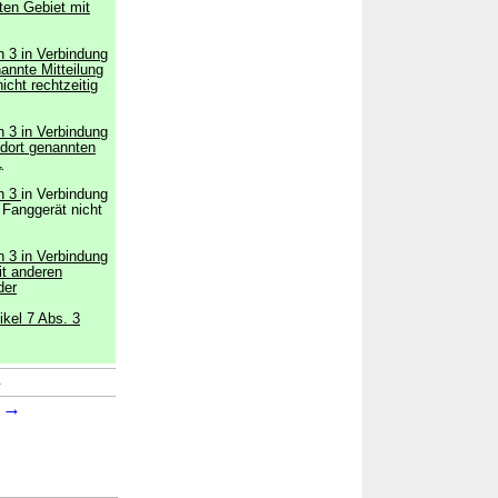
ten Gebiet mit
h 3 in Verbindung
nannte Mitteilung
nicht rechtzeitig
h 3 in Verbindung
 dort genannten
,
ch 3
in Verbindung
 Fanggerät nicht
h 3 in Verbindung
it anderen
der
ikel 7 Abs. 3
→
→
1