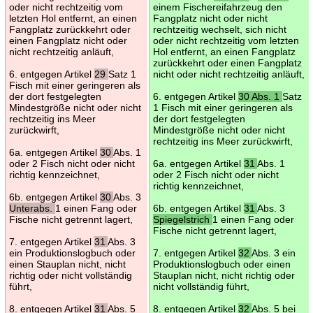
oder nicht rechtzeitig vom
einem Fischereifahrzeug den
letzten Hol entfernt, an einen
Fangplatz nicht oder nicht
Fangplatz zurückkehrt oder
rechtzeitig wechselt, sich nicht
einen Fangplatz nicht oder
oder nicht rechtzeitig vom letzten
nicht rechtzeitig anläuft,
Hol entfernt, an einen Fangplatz
zurückkehrt oder einen Fangplatz
6. entgegen Artikel
29
Satz 1
nicht oder nicht rechtzeitig anläuft,
Fisch mit einer geringeren als
der dort festgelegten
6. entgegen Artikel
30 Abs. 1
Satz
Mindestgröße nicht oder nicht
1 Fisch mit einer geringeren als
rechtzeitig ins Meer
der dort festgelegten
zurückwirft,
Mindestgröße nicht oder nicht
rechtzeitig ins Meer zurückwirft,
6a. entgegen Artikel
30
Abs. 1
oder 2 Fisch nicht oder nicht
6a. entgegen Artikel
31
Abs. 1
richtig kennzeichnet,
oder 2 Fisch nicht oder nicht
richtig kennzeichnet,
6b. entgegen Artikel
30
Abs. 3
Unterabs.
1 einen Fang oder
6b. entgegen Artikel
31
Abs. 3
Fische nicht getrennt lagert,
Spiegelstrich
1 einen Fang oder
Fische nicht getrennt lagert,
7. entgegen Artikel
31
Abs. 3
ein Produktionslogbuch oder
7. entgegen Artikel
32
Abs. 3 ein
einen Stauplan nicht, nicht
Produktionslogbuch oder einen
richtig oder nicht vollständig
Stauplan nicht, nicht richtig oder
führt,
nicht vollständig führt,
8. entgegen Artikel
31
Abs. 5
8. entgegen Artikel
32
Abs. 5 bei