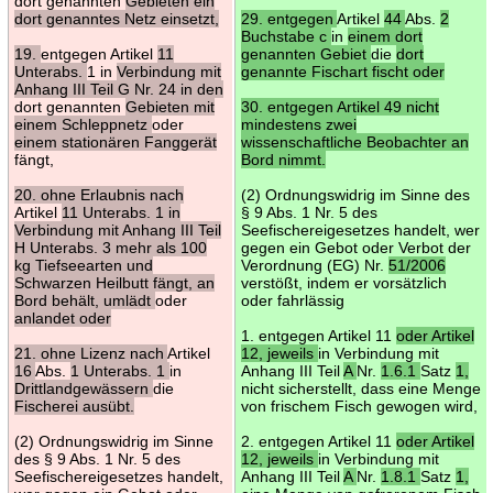
dort genannten
Gebieten ein
dort genanntes Netz einsetzt,
29. entgegen
Artikel
44
Abs.
2
Buchstabe c
in
einem dort
19.
entgegen Artikel
11
genannten Gebiet
die
dort
Unterabs.
1 in
Verbindung mit
genannte Fischart fischt oder
Anhang III Teil G Nr. 24 in den
dort genannten
Gebieten mit
30. entgegen Artikel 49 nicht
einem Schleppnetz
oder
mindestens zwei
einem stationären Fanggerät
wissenschaftliche Beobachter an
fängt,
Bord nimmt.
20. ohne Erlaubnis nach
(2) Ordnungswidrig im Sinne des
Artikel
11 Unterabs. 1 in
§ 9 Abs. 1 Nr. 5 des
Verbindung mit Anhang III Teil
Seefischereigesetzes handelt, wer
H Unterabs. 3 mehr als 100
gegen ein Gebot oder Verbot der
kg Tiefseearten und
Verordnung (EG) Nr.
51/2006
Schwarzen Heilbutt fängt, an
verstößt, indem er vorsätzlich
Bord behält, umlädt
oder
oder fahrlässig
anlandet oder
1. entgegen Artikel 11
oder Artikel
21. ohne Lizenz nach
Artikel
12, jeweils
in Verbindung mit
16
Abs.
1 Unterabs. 1
in
Anhang III Teil
A
Nr.
1.6.1
Satz
1,
Drittlandgewässern
die
nicht sicherstellt, dass eine Menge
Fischerei ausübt.
von frischem Fisch gewogen wird,
(2) Ordnungswidrig im Sinne
2. entgegen Artikel 11
oder Artikel
des § 9 Abs. 1 Nr. 5 des
12, jeweils
in Verbindung mit
Seefischereigesetzes handelt,
Anhang III Teil
A
Nr.
1.8.1
Satz
1,