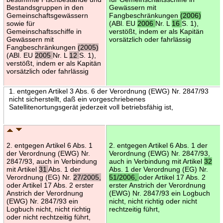
Bestandsgruppen in den
Gewässern mit
Gemeinschaftsgewässern
Fangbeschränkungen
(2006)
sowie für
(ABl. EU
2006
Nr. L
16
S. 1),
Gemeinschaftsschiffe in
verstößt, indem er als Kapitän
Gewässern mit
vorsätzlich oder fahrlässig
Fangbeschränkungen
(2005)
(ABl. EU
2005
Nr. L
12
S. 1),
verstößt, indem er als Kapitän
vorsätzlich oder fahrlässig
1. entgegen Artikel 3 Abs. 6 der Verordnung (EWG) Nr. 2847/93
nicht sicherstellt, daß ein vorgeschriebenes
Satellitenortungsgerät jederzeit voll betriebsfähig ist,
2. entgegen Artikel 6 Abs. 1
2. entgegen Artikel 6 Abs. 1 der
der Verordnung (EWG) Nr.
Verordnung (EWG) Nr. 2847/93,
2847/93, auch in Verbindung
auch in Verbindung mit Artikel
32
mit Artikel
31
Abs. 1 der
Abs. 1 der Verordnung (EG) Nr.
Verordnung (EG) Nr.
27/2005,
51/2006,
oder Artikel 17 Abs. 2
oder Artikel 17 Abs. 2 erster
erster Anstrich der Verordnung
Anstrich der Verordnung
(EWG) Nr. 2847/93 ein Logbuch
(EWG) Nr. 2847/93 ein
nicht, nicht richtig oder nicht
Logbuch nicht, nicht richtig
rechtzeitig führt,
oder nicht rechtzeitig führt,