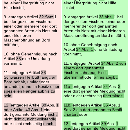
bei einer Überprüfung nicht
einer Überprüfung nicht Hilfe
Hilfe leistet,
leistet,
9. entgegen Artikel
32 Satz
1
9. entgegen Artikel
33 Abs.
1 bei
bei der gezielten Fischerei
der gezielten Fischerei einer oder
einer oder mehrerer der dort
mehrerer der dort genannten
genannten Arten ein Netz mit
Arten ein Netz mit einer kleineren
einer kleineren
Maschenöffnung an Bord mitführt,
Maschenöffnung an Bord
mitführt,
10. ohne Genehmigung nach
Artikel
34 Abs. 1
eine Umladung
10. ohne Genehmigung nach
vornimmt,
Artikel
33
eine Umladung
vornimmt,
11. entgegen Artikel
34 Abs. 2 von
einem dort genannten
11. entgegen Artikel
36
Fischereifahrzeug Fisch
Schwarzen Heilbutt fängt, an
übernimmt
oder
an es abgibt,
Bord behält, umlädt
oder
anlandet, ohne im Besitz einer
11a.
entgegen Artikel
34
Abs.
3
speziellen Fangerlaubnis zu
eine dort genannte Meldung nicht
sein,
oder nicht rechtzeitig
übermittelt,
12.
entgegen Artikel
38
Abs.
1
11b.
entgegen Artikel
35
Abs. 1
oder Artikel 43 Abs. 1
eine
Satz 2 ein dort genanntes Schiff
dort genannte Meldung
nicht,
chartert
oder
nicht
richtig, nicht vollständig
oder nicht rechtzeitig
macht,
12.
entgegen Artikel
39
Abs.
1
eine
dort
genannte Meldung nicht,