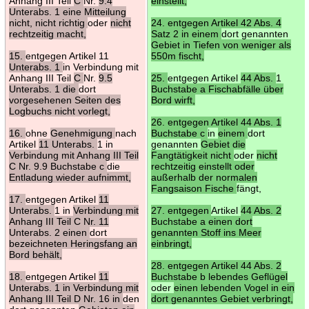
Anhang III Teil
C
Nr.
9.4
einstellt,
Unterabs. 1 eine Mitteilung
nicht, nicht richtig
oder
nicht
24. entgegen Artikel 42 Abs. 4
rechtzeitig macht,
Satz 2 in einem
dort genannten
Gebiet in Tiefen von weniger als
15.
entgegen Artikel 11
550m fischt,
Unterabs. 1
in Verbindung mit
Anhang III Teil
C
Nr.
9.5
25.
entgegen Artikel
44 Abs.
1
Unterabs. 1 die
dort
Buchstabe a Fischabfälle über
vorgesehenen Seiten des
Bord wirft,
Logbuchs nicht vorlegt,
26. entgegen Artikel 44 Abs. 1
16.
ohne
Genehmigung
nach
Buchstabe c
in
einem
dort
Artikel
11 Unterabs.
1 in
genannten
Gebiet die
Verbindung mit Anhang III Teil
Fangtätigkeit nicht
oder
nicht
C Nr. 9.9 Buchstabe c
die
rechtzeitig einstellt oder
Entladung wieder aufnimmt,
außerhalb der normalen
Fangsaison Fische
fängt,
17.
entgegen Artikel
11
Unterabs.
1 in
Verbindung mit
27. entgegen
Artikel
44 Abs. 2
Anhang III Teil C Nr. 11
Buchstabe a einen dort
Unterabs. 2 einen
dort
genannten Stoff ins Meer
bezeichneten Heringsfang an
einbringt,
Bord behält,
28. entgegen Artikel 44 Abs. 2
18.
entgegen Artikel
11
Buchstabe b lebendes Geflügel
Unterabs. 1 in Verbindung mit
oder
einen lebenden Vogel in ein
Anhang III Teil D Nr. 16 in
den
dort genanntes Gebiet verbringt,