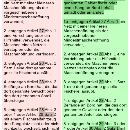
ein Netz mit einer kleineren
genannten Gebiet fischt oder
Maschenöffnung als der
einen Fang an Bord behält,
vorgeschriebenen
umlädt oder anlandet,
Mindestmaschenöffnung
verwendet,
1a. entgegen Artikel 27 Abs. 1
ein
Netz mit einer kleineren
2. entgegen Artikel
27
Abs. 1
Maschenöffnung als der
eine Vorrichtung oder ein
vorgeschriebenen
Hilfsmittel verwendet, die
Mindestmaschenöffnung
Maschen eines Netzes
verwendet,
verstopfen oder die
Maschenöffnung verringern,
2. entgegen Artikel
28
Abs. 1 eine
Vorrichtung oder ein Hilfsmittel
3. entgegen Artikel
28
Abs. 1
verwendet, die Maschen eines
Satz 1 eine dort genannte
Netzes verstopfen oder die
gezielte Fischerei ausübt,
Maschenöffnung verringern,
4. entgegen Artikel
28
Abs. 2
3. entgegen Artikel
29
Abs. 1 Satz
Beifänge an Bord hat, die das
1 eine dort genannte gezielte
dort genannte Gewicht oder
Fischerei ausübt,
den dort genannten Anteil
übersteigen,
4. entgegen Artikel
29
Abs. 2
Beifänge an Bord hat, die das dort
5. entgegen Artikel
28
Abs. 3
genannte Gewicht oder den dort
oder 4 oder Artikel
29 Satz
2
genannten Anteil übersteigen,
mit einem Fischereifahrzeug
den Fangplatz nicht oder nicht
5. entgegen Artikel
29
Abs. 3 oder
rechtzeitig wechselt, sich nicht
4 oder Artikel
30 Abs.
2
Satz 1
mit