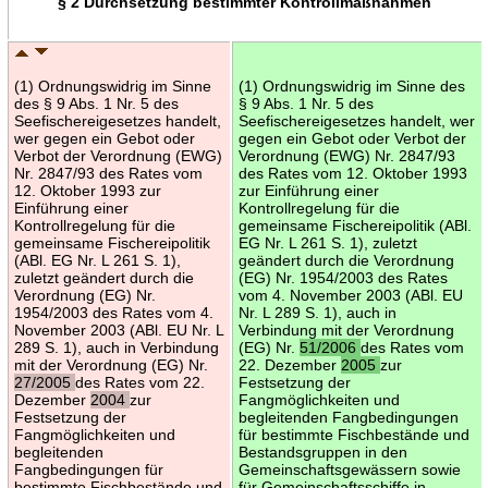
§ 2 Durchsetzung bestimmter Kontrollmaßnahmen
(1) Ordnungswidrig im Sinne
(1) Ordnungswidrig im Sinne des
des § 9 Abs. 1 Nr. 5 des
§ 9 Abs. 1 Nr. 5 des
Seefischereigesetzes handelt,
Seefischereigesetzes handelt, wer
wer gegen ein Gebot oder
gegen ein Gebot oder Verbot der
Verbot der Verordnung (EWG)
Verordnung (EWG) Nr. 2847/93
Nr. 2847/93 des Rates vom
des Rates vom 12. Oktober 1993
12. Oktober 1993 zur
zur Einführung einer
Einführung einer
Kontrollregelung für die
Kontrollregelung für die
gemeinsame Fischereipolitik (ABl.
gemeinsame Fischereipolitik
EG Nr. L 261 S. 1), zuletzt
(ABl. EG Nr. L 261 S. 1),
geändert durch die Verordnung
zuletzt geändert durch die
(EG) Nr. 1954/2003 des Rates
Verordnung (EG) Nr.
vom 4. November 2003 (ABl. EU
1954/2003 des Rates vom 4.
Nr. L 289 S. 1), auch in
November 2003 (ABl. EU Nr. L
Verbindung mit der Verordnung
289 S. 1), auch in Verbindung
(EG) Nr.
51/2006
des Rates vom
mit der Verordnung (EG) Nr.
22. Dezember
2005
zur
27/2005
des Rates vom 22.
Festsetzung der
Dezember
2004
zur
Fangmöglichkeiten und
Festsetzung der
begleitenden Fangbedingungen
Fangmöglichkeiten und
für bestimmte Fischbestände und
begleitenden
Bestandsgruppen in den
Fangbedingungen für
Gemeinschaftsgewässern sowie
bestimmte Fischbestände und
für Gemeinschaftsschiffe in