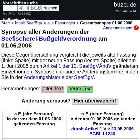
Vorschriftensuche
buzer.de
Normalansicht
§ / Art.
Gesetz
Volltextsuche
Start
>
Inhalt SeefBgV
>
alle Fassungen
>
Gesamtsynopse 01.06.2006
Änderungsalarm
Synopse aller Änderungen der
nur in SeefBgV
Seefischerei-Bußgeldverordnung
am
01.06.2006
Diese Gegenüberstellung vergleicht die jeweils alte Fassung
(linke Spalte) mit der neuen Fassung (rechte Spalte) aller am
1. Juni 2006 durch
Artikel 1 der 12. SeefBgVÄndV
geänderten
Einzelnormen. Synopsen für andere Änderungstermine finden
Sie in der
Änderungshistorie der SeefBgV
.
Hervorhebungen:
alter Text
,
neuer Text
Änderung verpasst?
Hier überwachen!
a.F. (alte Fassung)
n.F. (neue Fassung)
in der vor dem 01.06.2006
in der am 01.06.2006 geltenden
geltenden Fassung
Fassung
durch Artikel 1 V v 23.05.2006
BGBl. I 1246