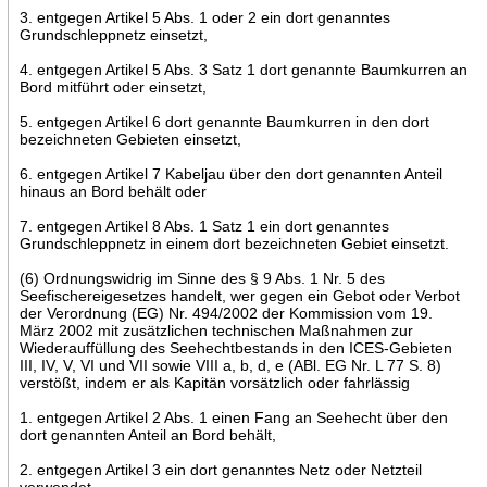
3. entgegen Artikel 5 Abs. 1 oder 2 ein dort genanntes
Grundschleppnetz einsetzt,
4. entgegen Artikel 5 Abs. 3 Satz 1 dort genannte Baumkurren an
Bord mitführt oder einsetzt,
5. entgegen Artikel 6 dort genannte Baumkurren in den dort
bezeichneten Gebieten einsetzt,
6. entgegen Artikel 7 Kabeljau über den dort genannten Anteil
hinaus an Bord behält oder
7. entgegen Artikel 8 Abs. 1 Satz 1 ein dort genanntes
Grundschleppnetz in einem dort bezeichneten Gebiet einsetzt.
(6) Ordnungswidrig im Sinne des § 9 Abs. 1 Nr. 5 des
Seefischereigesetzes handelt, wer gegen ein Gebot oder Verbot
der Verordnung (EG) Nr. 494/2002 der Kommission vom 19.
März 2002 mit zusätzlichen technischen Maßnahmen zur
Wiederauffüllung des Seehechtbestands in den ICES-Gebieten
III, IV, V, VI und VII sowie VIII a, b, d, e (ABl. EG Nr. L 77 S. 8)
verstößt, indem er als Kapitän vorsätzlich oder fahrlässig
1. entgegen Artikel 2 Abs. 1 einen Fang an Seehecht über den
dort genannten Anteil an Bord behält,
2. entgegen Artikel 3 ein dort genanntes Netz oder Netzteil
verwendet,