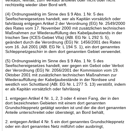
rechtzeitig wieder über Bord wirft.
(4) Ordnungswidrig im Sinne des § 9 Abs. 1 Nr. 5 des
Seefischereigesetzes handelt, wer als Kapitän vorsätzlich oder
fahrlässig entgegen Artikel 2 der Verordnung (EG) Nr. 2549/2000
des Rates vom 17. November 2000 mit zusätzlichen technischen
Maßnahmen zur Wiederauffüllung des Kabeljaubestands in der
Irischen See (ICES-Gebiet VIIa) (ABl. EG Nr. L 292 S. 5),
geändert durch die Verordnung (EG) Nr. 1456/2001 des Rates
vom 16. Juli 2001 (ABl. EG Nr. L 194 S. 1), ein dort genanntes
Schleppnetzgeschirr in dem dort genannten Gebiet verwendet.
(5) Ordnungswidrig im Sinne des § 9 Abs. 1 Nr. 5 des
Seefischereigesetzes handelt, wer gegen ein Gebot oder Verbot
der Verordnung (EG) Nr. 2056/2001 der Kommission vom 19.
Oktober 2001 mit zusätzlichen technischen Maßnahmen zur
Wiederauffüllung der Kabeljaubestände in der Nordsee und
westlich von Schottland (ABl. EG Nr. L 277 S. 13) verstößt, indem
er als Kapitän vorsätzlich oder fahrlässig
1. entgegen Artikel 4 Nr. 1, 2, 3 oder 4 einen Fang, der in den
dort bezeichneten Gebieten mit einem dort genannten
Grundschleppnetz getätigt worden ist und der die dort genannten
Anteile unterschreitet oder übersteigt, an Bord behält,
2. entgegen Artikel 4 Nr. 5 ein dort genanntes Grundschleppnetz
oder ein dort genanntes Netz mitführt oder ausbringt,