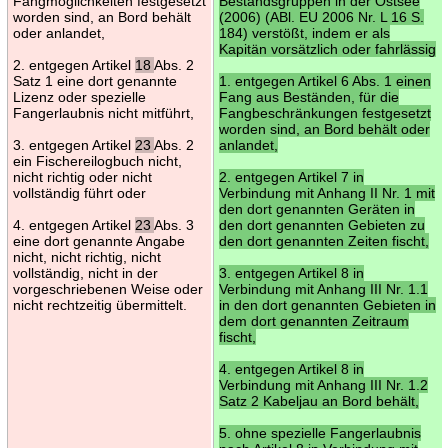
Fangmöglichkeiten festgesetzt
Bestandsgruppen in der Ostsee
worden sind, an Bord behält
(2006) (ABl. EU 2006 Nr. L 16 S.
oder anlandet,
184) verstößt, indem er als
Kapitän vorsätzlich oder fahrlässig
2. entgegen Artikel
18
Abs. 2
Satz 1 eine dort genannte
1. entgegen Artikel 6 Abs. 1 einen
Lizenz oder spezielle
Fang aus Beständen, für die
Fangerlaubnis nicht mitführt,
Fangbeschränkungen festgesetzt
worden sind, an Bord behält oder
3. entgegen Artikel
23
Abs. 2
anlandet,
ein Fischereilogbuch nicht,
nicht richtig oder nicht
2. entgegen Artikel 7 in
vollständig führt oder
Verbindung mit Anhang II Nr. 1 mit
den dort genannten Geräten in
4. entgegen Artikel
23
Abs. 3
den dort genannten Gebieten zu
eine dort genannte Angabe
den dort genannten Zeiten fischt,
nicht, nicht richtig, nicht
vollständig, nicht in der
3. entgegen Artikel 8 in
vorgeschriebenen Weise oder
Verbindung mit Anhang III Nr. 1.1
nicht rechtzeitig übermittelt.
in den dort genannten Gebieten in
dem dort genannten Zeitraum
fischt,
4. entgegen Artikel 8 in
Verbindung mit Anhang III Nr. 1.2
Satz 2 Kabeljau an Bord behält,
5. ohne spezielle Fangerlaubnis