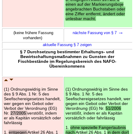
einen auf der Markierungsboje
angebrachten Buchstaben oder
eine Ziffer entfernt, ändert oder
unlesbar macht.
→
(keine frühere Fassung
nächste Fassung von § 7
vorhanden)
aktuelle Fassung § 7 zeigen
§ 7 Durchsetzung bestimmter Erhaltungs- und
Bewirtschaftungsmaßnahmen zu Gunsten der
Fischbestände im Regelungsbereich des NAFO-
Übereinkommens
(1) Ordnungswidrig im Sinne
(1) Ordnungswidrig im Sinne des
des § 9 Abs. 1 Nr. 5 des
§ 9 Abs. 1 Nr. 5 des
Seefischereigesetzes handelt,
Seefischereigesetzes handelt, wer
wer gegen ein Gebot oder
gegen ein Gebot oder Verbot der
Verbot der Verordnung (EG)
Verordnung (EG) Nr.
51/2006
Nr.
27/2005
verstößt, indem
verstößt, indem er als Kapitän
er als Kapitän vorsätzlich oder
vorsätzlich oder fahrlässig
fahrlässig
1.
ohne spezielle Fangerlaubnis
1.
entgegen
Artikel 26 Abs. 1
nach
Artikel 26 Abs. 1
in dem dort