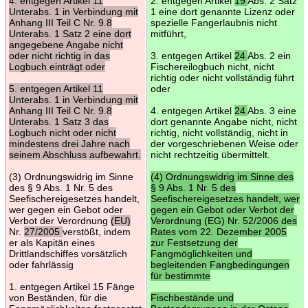
4. entgegen Artikel 11
2. entgegen Artikel
19
Abs. 2 Satz
Unterabs. 1 in Verbindung mit
1 eine dort genannte Lizenz oder
Anhang III Teil C Nr. 9.8
spezielle Fangerlaubnis nicht
Unterabs. 1 Satz 2 eine dort
mitführt,
angegebene Angabe nicht
oder nicht richtig in das
3. entgegen Artikel
24
Abs. 2 ein
Logbuch einträgt oder
Fischereilogbuch nicht, nicht
richtig oder nicht vollständig führt
5. entgegen Artikel 11
oder
Unterabs. 1 in Verbindung mit
Anhang III Teil C Nr. 9.8
4. entgegen Artikel
24
Abs. 3 eine
Unterabs. 1 Satz 3 das
dort genannte Angabe nicht, nicht
Logbuch nicht oder nicht
richtig, nicht vollständig, nicht in
mindestens drei Jahre nach
der vorgeschriebenen Weise oder
seinem Abschluss aufbewahrt.
nicht rechtzeitig übermittelt.
(3) Ordnungswidrig im Sinne
(4) Ordnungswidrig im Sinne des
des § 9 Abs. 1 Nr. 5 des
§ 9 Abs. 1 Nr. 5 des
Seefischereigesetzes handelt,
Seefischereigesetzes handelt, wer
wer gegen ein Gebot oder
gegen ein Gebot oder Verbot der
Verbot der Verordnung
(EU)
Verordnung (EG) Nr. 52/2006 des
Nr.
27/2005
verstößt, indem
Rates vom 22. Dezember 2005
er als Kapitän eines
zur Festsetzung der
Drittlandschiffes vorsätzlich
Fangmöglichkeiten und
oder fahrlässig
begleitenden Fangbedingungen
für bestimmte
1. entgegen Artikel 15 Fänge
von Beständen, für die
Fischbestände und