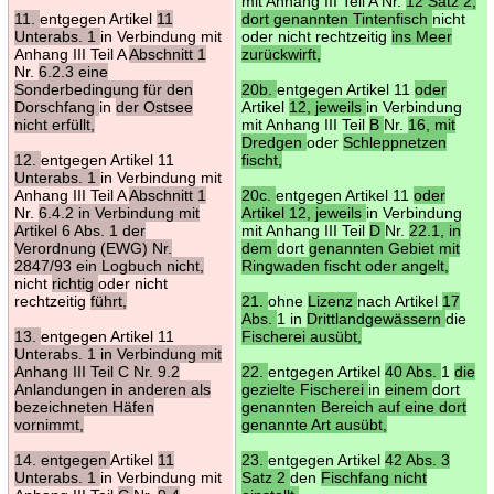
mit Anhang III Teil A Nr.
12 Satz 2,
11.
entgegen Artikel
11
dort genannten Tintenfisch
nicht
Unterabs. 1
in Verbindung mit
oder nicht rechtzeitig
ins Meer
Anhang III Teil A
Abschnitt 1
zurückwirft,
Nr.
6.2.3 eine
Sonderbedingung für den
20b.
entgegen Artikel 11
oder
Dorschfang
in
der Ostsee
Artikel
12, jeweils
in Verbindung
nicht erfüllt,
mit Anhang III Teil
B
Nr.
16, mit
Dredgen
oder
Schleppnetzen
12.
entgegen Artikel 11
fischt,
Unterabs. 1
in Verbindung mit
Anhang III Teil A
Abschnitt 1
20c.
entgegen Artikel 11
oder
Nr.
6.4.2 in Verbindung mit
Artikel 12, jeweils
in Verbindung
Artikel 6 Abs. 1 der
mit Anhang III Teil
D
Nr.
22.1, in
Verordnung (EWG) Nr.
dem
dort
genannten Gebiet mit
2847/93 ein Logbuch nicht,
Ringwaden fischt oder angelt,
nicht
richtig
oder nicht
rechtzeitig
führt,
21.
ohne
Lizenz
nach Artikel
17
Abs.
1 in
Drittlandgewässern
die
13.
entgegen Artikel 11
Fischerei ausübt,
Unterabs. 1 in Verbindung mit
Anhang III Teil C Nr. 9.2
22.
entgegen Artikel
40 Abs.
1
die
Anlandungen in anderen als
gezielte Fischerei
in
einem
dort
bezeichneten Häfen
genannten Bereich auf eine dort
vornimmt,
genannte Art ausübt,
14. entgegen
Artikel
11
23.
entgegen Artikel
42 Abs. 3
Unterabs. 1
in Verbindung mit
Satz 2
den
Fischfang nicht