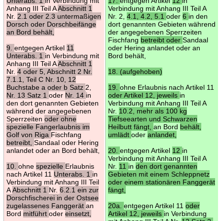
Unterabs. 1
in Verbindung mit
17.
entgegen Artikel
12
in
Anhang III Teil A
Abschnitt 1
Verbindung mit Anhang III Teil A
Nr.
2.1 oder 2.3 untermaßigen
Nr. 2,
4.1, 4.2, 5.1
oder
6
in den
Dorsch oder Dorschbeifänge
dort genannten Gebieten während
an Bord behält,
der angegebenen Sperrzeiten
Fischfang
betreibt oder
Sandaal
9.
entgegen Artikel
11
oder Hering anlandet oder an
Unterabs. 1
in Verbindung mit
Bord behält,
Anhang III Teil A
Abschnitt 1
Nr.
4 oder 5, Abschnitt 2 Nr.
18. (aufgehoben)
7.1.1, Teil C Nr. 10, 12
Buchstabe a oder b Satz
2,
19.
ohne Erlaubnis nach Artikel 11
Nr. 13 Satz 1
oder
Nr. 14
in
oder Artikel 12, jeweils
in
den dort genannten Gebieten
Verbindung mit Anhang III Teil A
während der angegebenen
Nr.
10.2, mehr als 100 kg
Sperrzeiten
oder ohne
Tiefseearten und Schwarzen
spezielle Fangerlaubnis im
Heilbutt fängt,
an Bord
behält,
Golf von Riga
Fischfang
umlädt
oder
anlandet,
betreibt,
Sandaal oder Hering
anlandet oder an Bord behält,
20.
entgegen Artikel
12
in
Verbindung mit Anhang III Teil A
10.
ohne
spezielle
Erlaubnis
Nr.
11
in
den dort genannten
nach Artikel 11
Unterabs. 1
in
Gebieten mit einem Schleppnetz
Verbindung mit Anhang III Teil
oder einem stationären Fanggerät
A
Abschnitt 1
Nr.
6.2.1 ein zur
fängt,
Dorschfischerei in der Ostsee
zugelassenes Fanggerät
an
20a.
entgegen Artikel 11
oder
Bord
mitführt
oder
einsetzt,
Artikel 12, jeweils
in Verbindung