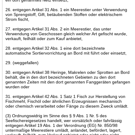
26. entgegen Artikel 31 Abs. 1 ein Meerestier unter Verwendung
von Sprengstoff, Gift, betäubenden Stoffen oder elektrischem
Strom fischt,
27. entgegen Artikel 31 Abs. 2 ein Meerestier, das unter
Verwendung von Geschossen gleich welcher Art gefischt wurde,
verkauft, feilhält oder zum Kauf anbietet,
28. entgegen Artikel 32 Abs. 1 eine dort bezeichnete
automatische Sortiervorrichtung an Bord mit führt oder einsetzt,
29. (weggefallen)
30. entgegen Artikel 38 Heringe, Makrelen oder Sprotten an Bord
behält, die in den dort bezeichneten Gebieten zu den dort
genannten Zeiten mit den dort genannten Fanggeräten gefangen
wurden oder
31. entgegen Artikel 42 Abs. 1 Satz 1 Fisch zur Herstellung von
Fischmehl, Fischöl oder ähnlichen Erzeugnissen mechanisch
oder chemisch verarbeitet oder Fänge zu diesem Zweck umlädt.
(3) Ordnungswidrig im Sinne des § 9 Abs. 1 Nr. 5 des
Seefischereigesetzes handelt, wer vorsätzlich oder fahrlässig
entgegen Artikel 19 Abs. 1 der Verordnung (EG) Nr. 850/98
untermaßige Meerestiere umlädt, anlandet, befördert, lagert,
verkauft, feilhält, zum Verkauf anbietet oder nicht oder nicht