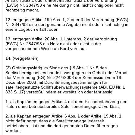
Anstrich Satz 1 oder dritter Anstrich Satz 1 der Verordnung
(EWG) Nr. 2847/93 eine Meldung nicht, nicht richtig oder nicht
rechtzeitig macht,
12. entgegen Artikel 19e Abs. 1, 2 oder 3 der Verordnung (EWG)
Nr. 2847/93 eine dort genannte Angabe nicht oder nicht richtig in
einem Logbuch erfaßt oder
13. entgegen Artikel 20 Abs. 1 Unterabs. 2 der Verordnung
(EWG) Nr. 2847/93 ein Netz nicht oder nicht in der
vorgeschriebenen Weise an Bord verstaut.
14. (weggefallen)
(2) Ordnungswidrig im Sinne des § 9 Abs. 1 Nr. 5 des
Seefischereigesetzes handelt, wer gegen ein Gebot oder Verbot
der Verordnung (EG) Nr. 2244/2003 der Kommission vom 18.
Dezember 2003 mit Durchführungsbestimmungen für
satellitengestützte Schiffsüberwachungssysteme (ABl. EU Nr. L
333 S. 17) verstößt, indem er vorsätzlich oder fahrlässig
1. als Kapitän entgegen Artikel 4 mit dem Fischereifahrzeug den
Hafen ohne betriebsbereites Satellitenortungsgerät verlässt,
2. als Kapitän entgegen Artikel 6 Abs. 1 oder Artikel 19 Abs. 1
nicht dafür sorgt, dass die Satellitenanlage jederzeit
betriebsbereit ist und die dort genannten Daten übertragen
werden,