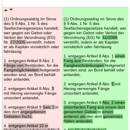
(1) Ordnungswidrig im Sinne
(1) Ordnungswidrig im Sinne des
des § 9 Abs. 1 Nr. 5 des
§ 9 Abs. 1 Nr. 5 des
Seefischereigesetzes handelt,
Seefischereigesetzes handelt, wer
wer gegen ein Gebot oder
gegen ein Gebot oder Verbot der
Verbot der Verordnung (EG)
Verordnung (EG) Nr.
51/2006
Nr.
27/2005
verstößt, indem
verstößt, indem er als Kapitän
er als Kapitän vorsätzlich oder
vorsätzlich oder fahrlässig
fahrlässig
1. entgegen Artikel 8 Abs. 1
einen
1. entgegen Artikel 8 Abs. 1
Fang aus
Beständen, für die
Fänge von
Beständen, für die
Fangbeschränkungen
festgesetzt
Fangmöglichkeiten
festgesetzt
worden sind, an Bord behält oder
worden sind, an Bord behält
anlandet,
oder anlandet,
2. entgegen Artikel 8 Abs.
5
mit
2. entgegen Artikel 8 Abs.
3
Hering vermengte Fänge
mit Hering vermengte Fänge
unsortiert anlandet,
unsortiert anlandet,
3. entgegen Artikel 9
Abs. 2 einen
3. entgegen Artikel 9
Satz 1
in
unsortierten Fang aus einem dort
den dort
angegebenen
genannten Gebiet
in
einem
Gebieten fischt,
anderen als
den dort
genannten
Häfen anlandet,
4.
entgegen Artikel 10 in