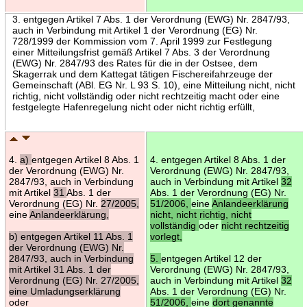
3. entgegen Artikel 7 Abs. 1 der Verordnung (EWG) Nr. 2847/93,
auch in Verbindung mit Artikel 1 der Verordnung (EG) Nr.
728/1999 der Kommission vom 7. April 1999 zur Festlegung
einer Mitteilungsfrist gemäß Artikel 7 Abs. 3 der Verordnung
(EWG) Nr. 2847/93 des Rates für die in der Ostsee, dem
Skagerrak und dem Kattegat tätigen Fischereifahrzeuge der
Gemeinschaft (ABl. EG Nr. L 93 S. 10), eine Mitteilung nicht, nicht
richtig, nicht vollständig oder nicht rechtzeitig macht oder eine
festgelegte Hafenregelung nicht oder nicht richtig erfüllt,
4.
a)
entgegen Artikel 8 Abs. 1
4. entgegen Artikel 8 Abs. 1 der
der Verordnung (EWG) Nr.
Verordnung (EWG) Nr. 2847/93,
2847/93, auch in Verbindung
auch in Verbindung mit Artikel
32
mit Artikel
31
Abs. 1 der
Abs. 1 der Verordnung (EG) Nr.
Verordnung (EG) Nr.
27/2005,
51/2006,
eine
Anlandeerklärung
eine
Anlandeerklärung,
nicht, nicht richtig, nicht
vollständig
oder
nicht rechtzeitig
b) entgegen Artikel 11 Abs. 1
vorlegt,
der Verordnung (EWG) Nr.
2847/93, auch in Verbindung
5.
entgegen Artikel 12 der
mit Artikel 31 Abs. 1 der
Verordnung (EWG) Nr. 2847/93,
Verordnung (EG) Nr. 27/2005,
auch in Verbindung mit Artikel
32
eine Umladungserklärung
Abs. 1 der Verordnung (EG) Nr.
oder
51/2006,
eine
dort genannte