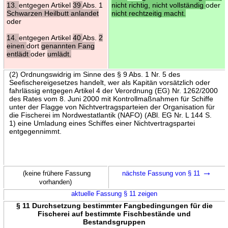
13.
entgegen Artikel
39
Abs. 1
nicht richtig, nicht vollständig
oder
Schwarzen Heilbutt anlandet
nicht rechtzeitig macht.
oder
14.
entgegen Artikel
40
Abs.
2
einen
dort
genannten Fang
entlädt
oder
umlädt.
(2) Ordnungswidrig im Sinne des § 9 Abs. 1 Nr. 5 des
Seefischereigesetzes handelt, wer als Kapitän vorsätzlich oder
fahrlässig entgegen Artikel 4 der Verordnung (EG) Nr. 1262/2000
des Rates vom 8. Juni 2000 mit Kontrollmaßnahmen für Schiffe
unter der Flagge von Nichtvertragsparteien der Organisation für
die Fischerei im Nordwestatlantik (NAFO) (ABl. EG Nr. L 144 S.
1) eine Umladung eines Schiffes einer Nichtvertragspartei
entgegennimmt.
→
(keine frühere Fassung
nächste Fassung von § 11
vorhanden)
aktuelle Fassung § 11 zeigen
§ 11 Durchsetzung bestimmter Fangbedingungen für die
Fischerei auf bestimmte Fischbestände und
Bestandsgruppen