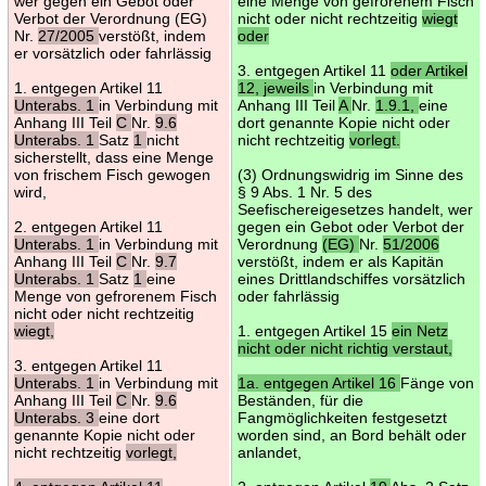
wer gegen ein Gebot oder
eine Menge von gefrorenem Fisch
Verbot der Verordnung (EG)
nicht oder nicht rechtzeitig
wiegt
Nr.
27/2005
verstößt, indem
oder
er vorsätzlich oder fahrlässig
3. entgegen Artikel 11
oder Artikel
1. entgegen Artikel 11
12, jeweils
in Verbindung mit
Unterabs. 1
in Verbindung mit
Anhang III Teil
A
Nr.
1.9.1,
eine
Anhang III Teil
C
Nr.
9.6
dort genannte Kopie nicht oder
Unterabs. 1
Satz
1
nicht
nicht rechtzeitig
vorlegt.
sicherstellt, dass eine Menge
von frischem Fisch gewogen
(3) Ordnungswidrig im Sinne des
wird,
§ 9 Abs. 1 Nr. 5 des
Seefischereigesetzes handelt, wer
2. entgegen Artikel 11
gegen ein Gebot oder Verbot der
Unterabs. 1
in Verbindung mit
Verordnung
(EG)
Nr.
51/2006
Anhang III Teil
C
Nr.
9.7
verstößt, indem er als Kapitän
Unterabs. 1
Satz
1
eine
eines Drittlandschiffes vorsätzlich
Menge von gefrorenem Fisch
oder fahrlässig
nicht oder nicht rechtzeitig
wiegt,
1. entgegen Artikel 15
ein Netz
nicht oder nicht richtig verstaut,
3. entgegen Artikel 11
Unterabs. 1
in Verbindung mit
1a. entgegen Artikel 16
Fänge von
Anhang III Teil
C
Nr.
9.6
Beständen, für die
Unterabs. 3
eine dort
Fangmöglichkeiten festgesetzt
genannte Kopie nicht oder
worden sind, an Bord behält oder
nicht rechtzeitig
vorlegt,
anlandet,