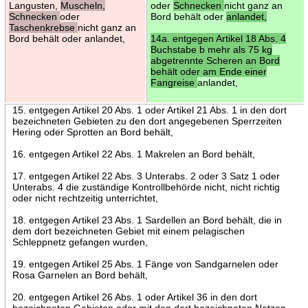
Langusten,
Muscheln,
oder
Schnecken
nicht ganz an
Schnecken
oder
Bord behält oder
anlandet,
Taschenkrebse
nicht ganz an
Bord behält oder anlandet,
14a. entgegen Artikel 18 Abs. 4
Buchstabe b mehr als 75 kg
abgetrennte Scheren an Bord
behält oder am Ende einer
Fangreise
anlandet,
15. entgegen Artikel 20 Abs. 1 oder Artikel 21 Abs. 1 in den dort
bezeichneten Gebieten zu den dort angegebenen Sperrzeiten
Hering oder Sprotten an Bord behält,
16. entgegen Artikel 22 Abs. 1 Makrelen an Bord behält,
17. entgegen Artikel 22 Abs. 3 Unterabs. 2 oder 3 Satz 1 oder
Unterabs. 4 die zuständige Kontrollbehörde nicht, nicht richtig
oder nicht rechtzeitig unterrichtet,
18. entgegen Artikel 23 Abs. 1 Sardellen an Bord behält, die in
dem dort bezeichneten Gebiet mit einem pelagischen
Schleppnetz gefangen wurden,
19. entgegen Artikel 25 Abs. 1 Fänge von Sandgarnelen oder
Rosa Garnelen an Bord behält,
20. entgegen Artikel 26 Abs. 1 oder Artikel 36 in den dort
bezeichneten Gebieten oder mit den dort bezeichneten Netzen