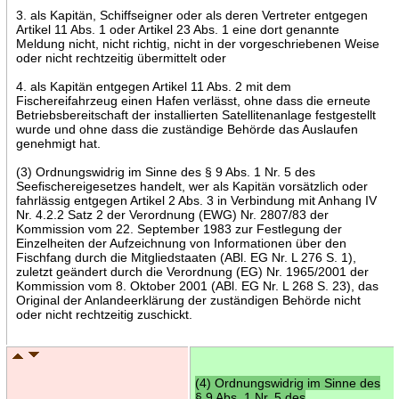
3. als Kapitän, Schiffseigner oder als deren Vertreter entgegen
Artikel 11 Abs. 1 oder Artikel 23 Abs. 1 eine dort genannte
Meldung nicht, nicht richtig, nicht in der vorgeschriebenen Weise
oder nicht rechtzeitig übermittelt oder
4. als Kapitän entgegen Artikel 11 Abs. 2 mit dem
Fischereifahrzeug einen Hafen verlässt, ohne dass die erneute
Betriebsbereitschaft der installierten Satellitenanlage festgestellt
wurde und ohne dass die zuständige Behörde das Auslaufen
genehmigt hat.
(3) Ordnungswidrig im Sinne des § 9 Abs. 1 Nr. 5 des
Seefischereigesetzes handelt, wer als Kapitän vorsätzlich oder
fahrlässig entgegen Artikel 2 Abs. 3 in Verbindung mit Anhang IV
Nr. 4.2.2 Satz 2 der Verordnung (EWG) Nr. 2807/83 der
Kommission vom 22. September 1983 zur Festlegung der
Einzelheiten der Aufzeichnung von Informationen über den
Fischfang durch die Mitgliedstaaten (ABl. EG Nr. L 276 S. 1),
zuletzt geändert durch die Verordnung (EG) Nr. 1965/2001 der
Kommission vom 8. Oktober 2001 (ABl. EG Nr. L 268 S. 23), das
Original der Anlandeerklärung der zuständigen Behörde nicht
oder nicht rechtzeitig zuschickt.
(4) Ordnungswidrig im Sinne des
§ 9 Abs. 1 Nr. 5 des