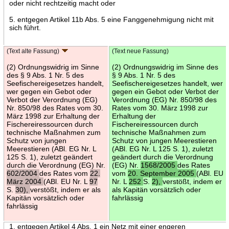
oder nicht rechtzeitig macht oder
5. entgegen Artikel 11b Abs. 5 eine Fanggenehmigung nicht mit
sich führt.
(Text alte Fassung)
(Text neue Fassung)
(2) Ordnungswidrig im Sinne
(2) Ordnungswidrig im Sinne des
des § 9 Abs. 1 Nr. 5 des
§ 9 Abs. 1 Nr. 5 des
Seefischereigesetzes handelt,
Seefischereigesetzes handelt, wer
wer gegen ein Gebot oder
gegen ein Gebot oder Verbot der
Verbot der Verordnung (EG)
Verordnung (EG) Nr. 850/98 des
Nr. 850/98 des Rates vom 30.
Rates vom 30. März 1998 zur
März 1998 zur Erhaltung der
Erhaltung der
Fischereiressourcen durch
Fischereiressourcen durch
technische Maßnahmen zum
technische Maßnahmen zum
Schutz von jungen
Schutz von jungen Meerestieren
Meerestieren (ABl. EG Nr. L
(ABl. EG Nr. L 125 S. 1), zuletzt
125 S. 1), zuletzt geändert
geändert durch die Verordnung
durch die Verordnung (EG) Nr.
(EG) Nr.
1568/2005
des Rates
602/2004
des Rates vom
22.
vom
20. September 2005
(ABl. EU
März 2004
(ABl. EU Nr. L
97
Nr. L
252
S.
2),
verstößt, indem er
S.
30),
verstößt, indem er als
als Kapitän vorsätzlich oder
Kapitän vorsätzlich oder
fahrlässig
fahrlässig
1. entgegen Artikel 4 Abs. 1 ein Netz mit einer engeren