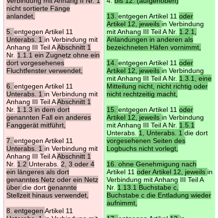
Verbindung mit Anhang II Nr. 1
4.
bis 12. (aufgehoben)
nicht sortierte Fänge
anlandet,
13.
entgegen Artikel 11
oder
Artikel 12, jeweils
in Verbindung
5.
entgegen Artikel 11
mit Anhang III Teil A Nr.
1.2.1,
Unterabs. 1
in Verbindung mit
Anlandungen in anderen als
Anhang III Teil A
Abschnitt 1
bezeichneten Häfen vornimmt,
Nr.
1.1.1 ein Zugnetz ohne ein
dort vorgesehenes
14.
entgegen Artikel 11
oder
Fluchtfenster verwendet,
Artikel 12, jeweils
in Verbindung
mit Anhang III Teil A Nr.
1.3.1, eine
6.
entgegen Artikel 11
Mitteilung nicht, nicht richtig oder
Unterabs. 1
in Verbindung mit
nicht rechtzeitig macht,
Anhang III Teil A
Abschnitt 1
Nr.
1.1.3 in dem dort
15.
entgegen Artikel 11
oder
genannten Fall ein anderes
Artikel 12, jeweils
in Verbindung
Fanggerät mitführt,
mit Anhang III Teil A Nr.
1.5.1
Unterabs.
1, Unterabs. 1
die dort
7.
entgegen Artikel 11
vorgesehenen Seiten des
Unterabs. 1
in Verbindung mit
Logbuchs nicht vorlegt,
Anhang III Teil A
Abschnitt 1
Nr.
1.2
Unterabs.
2, 3 oder 4
16. ohne Genehmigung nach
ein längeres als dort
Artikel 11
oder Artikel 12, jeweils
in
genanntes Netz oder ein Netz
Verbindung mit Anhang III Teil A
über
die dort
genannte
Nr.
1.13.1 Buchstabe c,
Stellzeit hinaus verwendet,
Buchstabe c die Entladung wieder
aufnimmt,
8. entgegen
Artikel 11