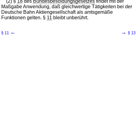
(2) §
18
des
Bundesbesoldungsgesetzes
findet mit der
Maßgabe Anwendung, daß gleichwertige Tätigkeiten bei der
Deutsche Bahn Aktiengesellschaft als amtsgemäße
Funktionen gelten. §
11
bleibt unberührt.
←
→
§ 11
§ 13