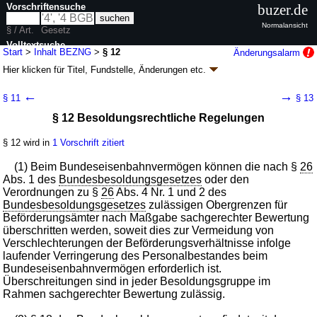
Vorschriftensuche
buzer.de
Normalansicht
§ / Art.
Gesetz
Volltextsuche
Start
>
Inhalt BEZNG
>
§ 12
Änderungsalarm
Hier klicken für
Titel, Fundstelle, Änderungen
etc.
nur in BEZNG
§ 12 - Bundeseisenbahnneugliederungsgesetz
←
→
§ 11
§ 13
(BEZNG)
§ 12 Besoldungsrechtliche Regelungen
Artikel 1 G. v. 27.12.1993
BGBl. I S. 2378
, 1994 I S. 2439; zuletzt geändert
durch
Artikel 14
Abs. 2 G. v. 28.06.2021
BGBl. I S. 2250
§ 12 wird in
1 Vorschrift zitiert
Geltung ab 01.01.1994; FNA: 931-4
Bundeseisenbahnen
9 weitere Fassungen
|
Drucksachen / Entwurf / Begründung
|
(1) Beim Bundeseisenbahnvermögen können die nach §
26
wird in 27 Vorschriften zitiert
Abs. 1 des
Bundesbesoldungsgesetzes
oder den
Verordnungen zu §
26
Abs. 4 Nr. 1 und 2 des
Bundesbesoldungsgesetzes
zulässigen Obergrenzen für
Beförderungsämter nach Maßgabe sachgerechter Bewertung
überschritten werden, soweit dies zur Vermeidung von
Verschlechterungen der Beförderungsverhältnisse infolge
laufender Verringerung des Personalbestandes beim
Bundeseisenbahnvermögen erforderlich ist.
Überschreitungen sind in jeder Besoldungsgruppe im
Rahmen sachgerechter Bewertung zulässig.