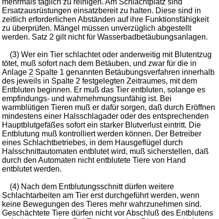
mehrmals täglich zu reinigen. Am Schlachtplatz sind
Ersatzausrüstungen einsatzbereit zu halten. Diese sind in
zeitlich erforderlichen Abständen auf ihre Funktionsfähigkeit
zu überprüfen. Mängel müssen unverzüglich abgestellt
werden. Satz 2 gilt nicht für Wasserbadbetäubungsanlagen.
(3) Wer ein Tier schlachtet oder anderweitig mit Blutentzug
tötet, muß sofort nach dem Betäuben, und zwar für die in
Anlage
2
Spalte 1 genannten Betäubungsverfahren innerhalb
des jeweils in Spalte 2 festgelegten Zeitraumes, mit dem
Entbluten beginnen. Er muß das Tier entbluten, solange es
empfindungs- und wahrnehmungsunfähig ist. Bei
warmblütigen Tieren muß er dafür sorgen, daß durch Eröffnen
mindestens einer Halsschlagader oder des entsprechenden
Hauptblutgefäßes sofort ein starker Blutverlust eintritt. Die
Entblutung muß kontrolliert werden können. Der Betreiber
eines Schlachtbetriebes, in dem Hausgeflügel durch
Halsschnittautomaten entblutet wird, muß sicherstellen, daß
durch den Automaten nicht entblutete Tiere von Hand
entblutet werden.
(4) Nach dem Entblutungsschnitt dürfen weitere
Schlachtarbeiten am Tier erst durchgeführt werden, wenn
keine Bewegungen des Tieres mehr wahrzunehmen sind.
Geschächtete Tiere dürfen nicht vor Abschluß des Entblutens