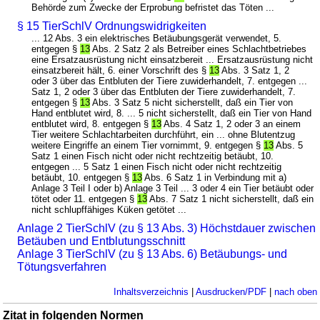
Behörde zum Zwecke der Erprobung befristet das Töten ...
§ 15 TierSchlV Ordnungswidrigkeiten
... 12 Abs. 3 ein elektrisches Betäubungsgerät verwendet, 5.
entgegen §
13
Abs. 2 Satz 2 als Betreiber eines Schlachtbetriebes
eine Ersatzausrüstung nicht einsatzbereit ... Ersatzausrüstung nicht
einsatzbereit hält, 6. einer Vorschrift des §
13
Abs. 3 Satz 1, 2
oder 3 über das Entbluten der Tiere zuwiderhandelt, 7. entgegen ...
Satz 1, 2 oder 3 über das Entbluten der Tiere zuwiderhandelt, 7.
entgegen §
13
Abs. 3 Satz 5 nicht sicherstellt, daß ein Tier von
Hand entblutet wird, 8. ... 5 nicht sicherstellt, daß ein Tier von Hand
entblutet wird, 8. entgegen §
13
Abs. 4 Satz 1, 2 oder 3 an einem
Tier weitere Schlachtarbeiten durchführt, ein ... ohne Blutentzug
weitere Eingriffe an einem Tier vornimmt, 9. entgegen §
13
Abs. 5
Satz 1 einen Fisch nicht oder nicht rechtzeitig betäubt, 10.
entgegen ... 5 Satz 1 einen Fisch nicht oder nicht rechtzeitig
betäubt, 10. entgegen §
13
Abs. 6 Satz 1 in Verbindung mit a)
Anlage 3 Teil I oder b) Anlage 3 Teil ... 3 oder 4 ein Tier betäubt oder
tötet oder 11. entgegen §
13
Abs. 7 Satz 1 nicht sicherstellt, daß ein
nicht schlupffähiges Küken getötet ...
Anlage 2 TierSchlV (zu § 13 Abs. 3) Höchstdauer zwischen
Betäuben und Entblutungsschnitt
Anlage 3 TierSchlV (zu § 13 Abs. 6) Betäubungs- und
Tötungsverfahren
Inhaltsverzeichnis
|
Ausdrucken/PDF
|
nach oben
Zitat in folgenden Normen