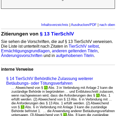
Inhaltsverzeichnis
|
Ausdrucken/PDF
|
nach oben
Zitierungen von
§ 13 TierSchlV
Sie sehen die Vorschriften, die auf § 13 TierSchlV verweisen.
Die Liste ist unterteilt nach Zitaten in
TierSchlV selbst
,
Ermächtigungsgrundlagen
,
anderen geltenden Titeln
,
Änderungsvorschriften
und in
aufgehobenen Titeln
.
interne Verweise
§ 14 TierSchlV Behördliche Zulassung weiterer
Betäubungs- oder Tötungsverfahren
... Abweichend von §
13
Abs. 3 in Verbindung mit Anlage 2 kann die
zuständige Behörde in begründeten ... und Entbluteschnitt zulassen,
wenn nachgewiesen wird, dass die Anforderungen des §
13
Abs. 1
erfüllt werden. (2) Abweichend von § 13 Abs. 6 in Verbindung mit ...
die Anforderungen des § 13 Abs. 1 erfüllt werden. (2) Abweichend
von §
13
Abs. 6 in Verbindung mit Anlage 3 kann die zuständige
Behörde befristet 1. ... die Anwendung anderer Betäubungsverfahren
untersagen. (3) Abweichend von §
13
Abs. 8 kann die zuständige