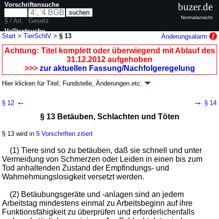
Vorschriftensuche
buzer.de
Normalansicht
§ / Art.
Gesetz
Volltextsuche
Start
>
TierSchlV
>
§ 13
Änderungsalarm
nur in TierSchlV
Achtung: Titel komplett oder überwiegend mit Ablauf des
31.12.2012 aufgehoben
>>>
zur aktuellen Fassung/Nachfolgeregelung
Hier klicken für
Titel, Fundstelle, Änderungen
etc.
§ 13 - Tierschutz-Schlachtverordnung
←
→
§ 12
§ 14
(TierSchlV)
§ 13 Betäuben, Schlachten und Töten
V. v. 03.03.1997
BGBl. I S. 405
; aufgehoben durch
§ 18
V. v. 20.12.2012
BGBl. I S. 2982
§ 13 wird in
5 Vorschriften zitiert
Geltung ab 01.04.1997; FNA: 7833-3-11
Tierschutz
2 weitere Fassungen
|
Drucksachen / Entwurf / Begründung
|
(1) Tiere sind so zu betäuben, daß sie schnell und unter
wird in 5 Vorschriften zitiert
Vermeidung von Schmerzen oder Leiden in einen bis zum
Tod anhaltenden Zustand der Empfindungs- und
Abschnitt 4 Vorschriften über das Ruhigstellen,
Wahrnehmungslosigkeit versetzt werden.
Betäuben, Schlachten und Töten von Tieren
(2) Betäubungsgeräte und -anlagen sind an jedem
Arbeitstag mindestens einmal zu Arbeitsbeginn auf ihre
Funktionsfähigkeit zu überprüfen und erforderlichenfalls