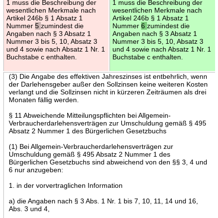
1 muss die Beschreibung der
1 muss die Beschreibung der
wesentlichen Merkmale nach
wesentlichen Merkmale nach
Artikel 246b § 1 Absatz 1
Artikel 246b § 1 Absatz 1
Nummer
5
zumindest die
Nummer
6
zumindest die
Angaben nach § 3 Absatz 1
Angaben nach § 3 Absatz 1
Nummer 3 bis 5, 10, Absatz 3
Nummer 3 bis 5, 10, Absatz 3
und 4 sowie nach Absatz 1 Nr. 1
und 4 sowie nach Absatz 1 Nr. 1
Buchstabe c enthalten.
Buchstabe c enthalten.
(3) Die Angabe des effektiven Jahreszinses ist entbehrlich, wenn
der Darlehensgeber außer den Sollzinsen keine weiteren Kosten
verlangt und die Sollzinsen nicht in kürzeren Zeiträumen als drei
Monaten fällig werden.
§ 11 Abweichende Mitteilungspflichten bei Allgemein-
Verbraucherdarlehensverträgen zur Umschuldung gemäß § 495
Absatz 2 Nummer 1 des Bürgerlichen Gesetzbuchs
(1) Bei Allgemein-Verbraucherdarlehensverträgen zur
Umschuldung gemäß § 495 Absatz 2 Nummer 1 des
Bürgerlichen Gesetzbuchs sind abweichend von den §§ 3, 4 und
6 nur anzugeben:
1. in der vorvertraglichen Information
a) die Angaben nach § 3 Abs. 1 Nr. 1 bis 7, 10, 11, 14 und 16,
Abs. 3 und 4,