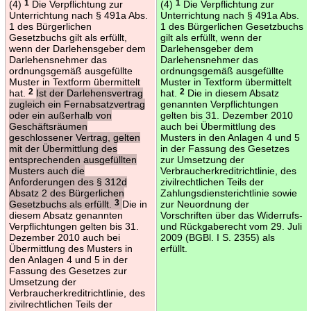
(4)
1
Die Verpflichtung zur
(4)
1
Die Verpflichtung zur
Unterrichtung nach § 491a Abs.
Unterrichtung nach § 491a Abs.
1 des Bürgerlichen
1 des Bürgerlichen Gesetzbuchs
Gesetzbuchs gilt als erfüllt,
gilt als erfüllt, wenn der
wenn der Darlehensgeber dem
Darlehensgeber dem
Darlehensnehmer das
Darlehensnehmer das
ordnungsgemäß ausgefüllte
ordnungsgemäß ausgefüllte
Muster in Textform übermittelt
Muster in Textform übermittelt
hat.
2
Ist der Darlehensvertrag
hat.
2
Die in diesem Absatz
zugleich ein Fernabsatzvertrag
genannten Verpflichtungen
oder ein außerhalb von
gelten bis 31. Dezember 2010
Geschäftsräumen
auch bei Übermittlung des
geschlossener Vertrag, gelten
Musters in den Anlagen 4 und 5
mit der Übermittlung des
in der Fassung des Gesetzes
entsprechenden ausgefüllten
zur Umsetzung der
Musters auch die
Verbraucherkreditrichtlinie, des
Anforderungen des § 312d
zivilrechtlichen Teils der
Absatz 2 des Bürgerlichen
Zahlungsdiensterichtlinie sowie
Gesetzbuchs als erfüllt.
3
Die in
zur Neuordnung der
diesem Absatz genannten
Vorschriften über das Widerrufs-
Verpflichtungen gelten bis 31.
und Rückgaberecht vom 29. Juli
Dezember 2010 auch bei
2009 (BGBl. I S. 2355) als
Übermittlung des Musters in
erfüllt.
den Anlagen 4 und 5 in der
Fassung des Gesetzes zur
Umsetzung der
Verbraucherkreditrichtlinie, des
zivilrechtlichen Teils der