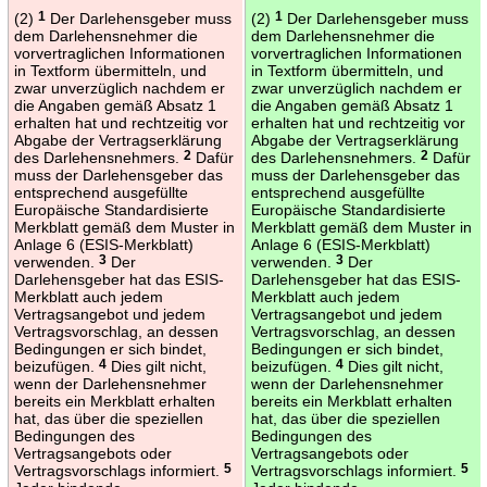
(2)
1
Der Darlehensgeber muss
(2)
1
Der Darlehensgeber muss
dem Darlehensnehmer die
dem Darlehensnehmer die
vorvertraglichen Informationen
vorvertraglichen Informationen
in Textform übermitteln, und
in Textform übermitteln, und
zwar unverzüglich nachdem er
zwar unverzüglich nachdem er
die Angaben gemäß Absatz 1
die Angaben gemäß Absatz 1
erhalten hat und rechtzeitig vor
erhalten hat und rechtzeitig vor
Abgabe der Vertragserklärung
Abgabe der Vertragserklärung
des Darlehensnehmers.
2
Dafür
des Darlehensnehmers.
2
Dafür
muss der Darlehensgeber das
muss der Darlehensgeber das
entsprechend ausgefüllte
entsprechend ausgefüllte
Europäische Standardisierte
Europäische Standardisierte
Merkblatt gemäß dem Muster in
Merkblatt gemäß dem Muster in
Anlage 6 (ESIS-Merkblatt)
Anlage 6 (ESIS-Merkblatt)
verwenden.
3
Der
verwenden.
3
Der
Darlehensgeber hat das ESIS-
Darlehensgeber hat das ESIS-
Merkblatt auch jedem
Merkblatt auch jedem
Vertragsangebot und jedem
Vertragsangebot und jedem
Vertragsvorschlag, an dessen
Vertragsvorschlag, an dessen
Bedingungen er sich bindet,
Bedingungen er sich bindet,
beizufügen.
4
Dies gilt nicht,
beizufügen.
4
Dies gilt nicht,
wenn der Darlehensnehmer
wenn der Darlehensnehmer
bereits ein Merkblatt erhalten
bereits ein Merkblatt erhalten
hat, das über die speziellen
hat, das über die speziellen
Bedingungen des
Bedingungen des
Vertragsangebots oder
Vertragsangebots oder
Vertragsvorschlags informiert.
5
Vertragsvorschlags informiert.
5