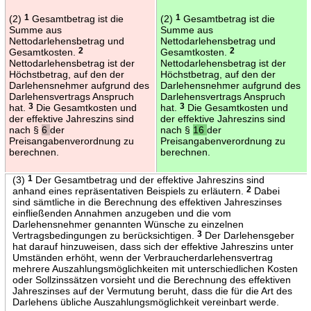
(2)
1
Gesamtbetrag ist die
(2)
1
Gesamtbetrag ist die
Summe aus
Summe aus
Nettodarlehensbetrag und
Nettodarlehensbetrag und
Gesamtkosten.
2
Gesamtkosten.
2
Nettodarlehensbetrag ist der
Nettodarlehensbetrag ist der
Höchstbetrag, auf den der
Höchstbetrag, auf den der
Darlehensnehmer aufgrund des
Darlehensnehmer aufgrund des
Darlehensvertrags Anspruch
Darlehensvertrags Anspruch
hat.
3
Die Gesamtkosten und
hat.
3
Die Gesamtkosten und
der effektive Jahreszins sind
der effektive Jahreszins sind
nach §
6
der
nach §
16
der
Preisangabenverordnung zu
Preisangabenverordnung zu
berechnen.
berechnen.
(3)
1
Der Gesamtbetrag und der effektive Jahreszins sind
anhand eines repräsentativen Beispiels zu erläutern.
2
Dabei
sind sämtliche in die Berechnung des effektiven Jahreszinses
einfließenden Annahmen anzugeben und die vom
Darlehensnehmer genannten Wünsche zu einzelnen
Vertragsbedingungen zu berücksichtigen.
3
Der Darlehensgeber
hat darauf hinzuweisen, dass sich der effektive Jahreszins unter
Umständen erhöht, wenn der Verbraucherdarlehensvertrag
mehrere Auszahlungsmöglichkeiten mit unterschiedlichen Kosten
oder Sollzinssätzen vorsieht und die Berechnung des effektiven
Jahreszinses auf der Vermutung beruht, dass die für die Art des
Darlehens übliche Auszahlungsmöglichkeit vereinbart werde.