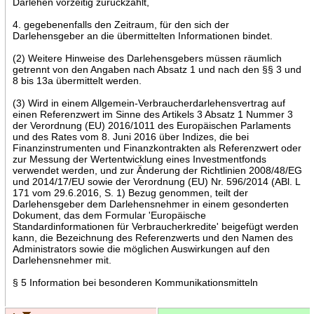
Darlehen vorzeitig zurückzahlt,
4. gegebenenfalls den Zeitraum, für den sich der
Darlehensgeber an die übermittelten Informationen bindet.
(2) Weitere Hinweise des Darlehensgebers müssen räumlich
getrennt von den Angaben nach Absatz 1 und nach den §§ 3 und
8 bis 13a übermittelt werden.
(3) Wird in einem Allgemein-Verbraucherdarlehensvertrag auf
einen Referenzwert im Sinne des Artikels 3 Absatz 1 Nummer 3
der Verordnung (EU) 2016/1011 des Europäischen Parlaments
und des Rates vom 8. Juni 2016 über Indizes, die bei
Finanzinstrumenten und Finanzkontrakten als Referenzwert oder
zur Messung der Wertentwicklung eines Investmentfonds
verwendet werden, und zur Änderung der Richtlinien 2008/48/EG
und 2014/17/EU sowie der Verordnung (EU) Nr. 596/2014 (ABl. L
171 vom 29.6.2016, S. 1) Bezug genommen, teilt der
Darlehensgeber dem Darlehensnehmer in einem gesonderten
Dokument, das dem Formular 'Europäische
Standardinformationen für Verbraucherkredite' beigefügt werden
kann, die Bezeichnung des Referenzwerts und den Namen des
Administrators sowie die möglichen Auswirkungen auf den
Darlehensnehmer mit.
§ 5 Information bei besonderen Kommunikationsmitteln