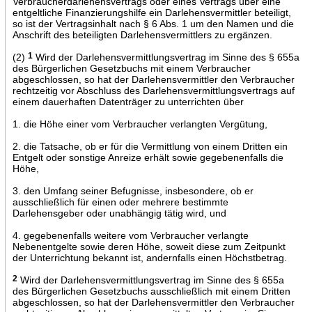
Verbraucherdarlehensvertrags oder eines Vertrags über eine
entgeltliche Finanzierungshilfe ein Darlehensvermittler beteiligt,
so ist der Vertragsinhalt nach § 6 Abs. 1 um den Namen und die
Anschrift des beteiligten Darlehensvermittlers zu ergänzen.
(2)
1
Wird der Darlehensvermittlungsvertrag im Sinne des § 655a
des Bürgerlichen Gesetzbuchs mit einem Verbraucher
abgeschlossen, so hat der Darlehensvermittler den Verbraucher
rechtzeitig vor Abschluss des Darlehensvermittlungsvertrags auf
einem dauerhaften Datenträger zu unterrichten über
1. die Höhe einer vom Verbraucher verlangten Vergütung,
2. die Tatsache, ob er für die Vermittlung von einem Dritten ein
Entgelt oder sonstige Anreize erhält sowie gegebenenfalls die
Höhe,
3. den Umfang seiner Befugnisse, insbesondere, ob er
ausschließlich für einen oder mehrere bestimmte
Darlehensgeber oder unabhängig tätig wird, und
4. gegebenenfalls weitere vom Verbraucher verlangte
Nebenentgelte sowie deren Höhe, soweit diese zum Zeitpunkt
der Unterrichtung bekannt ist, andernfalls einen Höchstbetrag.
2
Wird der Darlehensvermittlungsvertrag im Sinne des § 655a
des Bürgerlichen Gesetzbuchs ausschließlich mit einem Dritten
abgeschlossen, so hat der Darlehensvermittler den Verbraucher