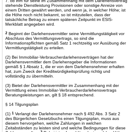
7. ob ihm für seine im Zusammenhang mit dem Darlehensvertrag
stehende Dienstleistung Provisionen oder sonstige Anreize von
einem Dritten gewährt werden, und wenn ja, in welcher Höhe; ist
die Höhe noch nicht bekannt, so ist mitzuteilen, dass der
tatsächliche Betrag zu einem späteren Zeitpunkt im ESIS-
Merkblatt angegeben wird.
2
Beginnt der Darlehensvermittler seine Vermittlungstätigkeit vor
Abschluss des Vermittlungsvertrags, so sind die
Informationspflichten gemäß Satz 1 rechtzeitig vor Ausübung der
Vermittlungstätigkeit zu erteilen.
(2) Bei Immobiliar-Verbraucherdarlehensverträgen hat der
Darlehensvermittler dem Darlehensgeber die Informationen
gemäß § 1 Absatz 1, die er von dem Darlehensnehmer erhalten
hat, zum Zweck der Kreditwürdigkeitsprüfung richtig und
vollständig zu übermitteln.
(3) Bietet der Darlehensvermittler im Zusammenhang mit der
Vermittlung eines Immobiliar-Verbraucherdarlehensvertrags
Beratungsleistungen an, gilt § 18 entsprechend.
§ 14 Tilgungsplan
(1)
1
Verlangt der Darlehensnehmer nach § 492 Abs. 3 Satz 2
des Bürgerlichen Gesetzbuchs einen Tilgungsplan, muss aus
diesem hervorgehen, welche Zahlungen in welchen
Zeitabständen zu leisten sind und welche Bedingungen für diese
2