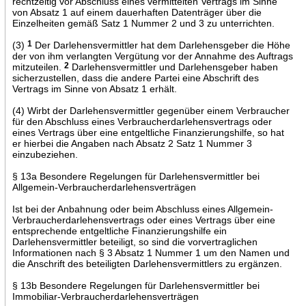
rechtzeitig vor Abschluss eines vermittelten Vertrags im Sinne
von Absatz 1 auf einem dauerhaften Datenträger über die
Einzelheiten gemäß Satz 1 Nummer 2 und 3 zu unterrichten.
(3)
1
Der Darlehensvermittler hat dem Darlehensgeber die Höhe
der von ihm verlangten Vergütung vor der Annahme des Auftrags
mitzuteilen.
2
Darlehensvermittler und Darlehensgeber haben
sicherzustellen, dass die andere Partei eine Abschrift des
Vertrags im Sinne von Absatz 1 erhält.
(4) Wirbt der Darlehensvermittler gegenüber einem Verbraucher
für den Abschluss eines Verbraucherdarlehensvertrags oder
eines Vertrags über eine entgeltliche Finanzierungshilfe, so hat
er hierbei die Angaben nach Absatz 2 Satz 1 Nummer 3
einzubeziehen.
§ 13a Besondere Regelungen für Darlehensvermittler bei
Allgemein-Verbraucherdarlehensverträgen
Ist bei der Anbahnung oder beim Abschluss eines Allgemein-
Verbraucherdarlehensvertrags oder eines Vertrags über eine
entsprechende entgeltliche Finanzierungshilfe ein
Darlehensvermittler beteiligt, so sind die vorvertraglichen
Informationen nach § 3 Absatz 1 Nummer 1 um den Namen und
die Anschrift des beteiligten Darlehensvermittlers zu ergänzen.
§ 13b Besondere Regelungen für Darlehensvermittler bei
Immobiliar-Verbraucherdarlehensverträgen