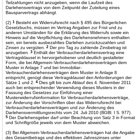
Teilzahlungen nicht anzugeben, wenn die Laufzeit des
Darlehensvertrags von dem Zeitpunkt der Zuteilung eines
Bausparvertrags abhängt.
(2)
1
Besteht ein Widerrufsrecht nach § 495 des Bürgerlichen
Gesetzbuchs, müssen im Vertrag Angaben zur Frist und zu
anderen Umständen für die Erklärung des Widerrufs sowie ein
Hinweis auf die Verpflichtung des Darlehensnehmers enthalten
sein, ein bereits ausbezahltes Darlehen zurückzuzahlen und
Zinsen zu vergüten.
2
Der pro Tag zu zahlende Zinsbetrag ist
anzugeben.
3
Enthält der Verbraucherdarlehensvertrag eine
Vertragsklausel in hervorgehobener und deutlich gestalteter
Form, die bei Allgemein-Verbraucherdarlehensverträgen dem
Muster in Anlage 7 und bei Immobiliar-
Verbraucherdarlehensverträgen dem Muster in Anlage 8
entspricht, genügt diese Vertragsklausel den Anforderungen der
Sätze 1 und 2.
4
Dies gilt bis zum Ablauf des 4. November 2011
auch bei entsprechender Verwendung dieses Musters in der
Fassung des Gesetzes zur Einführung einer
Musterwiderrufsinformation für Verbraucherdarlehensverträge,
zur Änderung der Vorschriften über das Widerrufsrecht bei
Verbraucherdarlehensverträgen und zur Änderung des
Darlehensvermittlungsrechts vom 24. Juli 2010 (BGBl. I S. 977).
5
Der Darlehensgeber darf unter Beachtung von Satz 3 in Format
und Schriftgröße jeweils von dem Muster abweichen.
(3) Bei Allgemein-Verbraucherdarlehensverträgen hat die Angabe
des Gesamtbetrags und des effektiven Jahreszinses unter