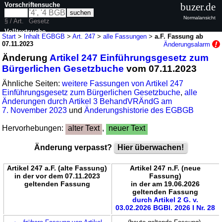
Vorschriftensuche
buzer.de
Normalansicht
§ / Art.
Gesetz
Volltextsuche
Start
>
Inhalt EGBGB
>
Art. 247
>
alle Fassungen
>
a.F. Fassung ab
07.11.2023
Änderungsalarm
nur in EGBGB
Änderung
Artikel 247 Einführungsgesetz zum
Bürgerlichen Gesetzbuche
vom 07.11.2023
Ähnliche Seiten:
weitere Fassungen von Artikel 247
Einführungsgesetz zum Bürgerlichen Gesetzbuche
,
alle
Änderungen durch Artikel 3 BehandVRÄndG am
7. November 2023
und
Änderungshistorie des EGBGB
Hervorhebungen:
alter Text
,
neuer Text
Änderung verpasst?
Hier überwachen!
Artikel 247 a.F. (alte Fassung)
Artikel 247 n.F. (neue
in der vor dem 07.11.2023
Fassung)
geltenden Fassung
in der am 19.06.2026
geltenden Fassung
durch Artikel 2 G. v.
03.02.2026 BGBl. 2026 I Nr. 28
←