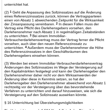
unterrichtet hat.
(2)
1
Geht die Anpassung des Sollzinssatzes auf die Änderung
eines Referenzzinssatzes zurück, können die Vertragsparteien
einen von Absatz 1 abweichenden Zeitpunkt für die Wirksamkeit
der Zinsanpassung vereinbaren.
2
In diesen Fällen muss der
Vertrag eine Pflicht des Darlehensgebers vorsehen, den
Darlehensnehmer nach Absatz 1 in regelmäßigen Zeitabständen
zu unterrichten.
3
Bei einem Immobiliar-
Verbraucherdarlehensvertrag muss der Vertrag ferner die Pflicht
vorsehen, auch über den neuen Referenzzinssatz zu
unterrichten.
4
Außerdem muss der Darlehensnehmer die Höhe
des Referenzzinssatzes in den Geschäftsräumen des
Darlehensgebers einsehen können.
(3) Werden bei einem Immobiliar-Verbraucherdarlehensvertrag
Änderungen des Sollzinssatzes im Wege der Versteigerung auf
den Kapitalmärkten festgelegt und kann der Darlehensgeber den
Darlehensnehmer daher nicht vor dem Wirksamwerden der
Änderung über diese in Kenntnis setzen, so hat der
Darlehensgeber den Darlehensnehmer abweichend von Absatz 1
rechtzeitig vor der Versteigerung über das bevorstehende
Verfahren zu unterrichten und darauf hinzuweisen, wie sich die
Versteigerung auf den Sollzinssatz auswirken könnte.
§ 16 Unterrichtung bei Überziehungsmöglichkeiten