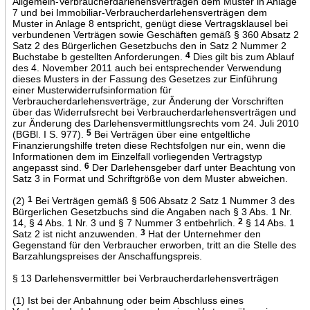
Allgemein-Verbraucherdarlehensverträgen dem Muster in Anlage
7 und bei Immobiliar-Verbraucherdarlehensverträgen dem
Muster in Anlage 8 entspricht, genügt diese Vertragsklausel bei
verbundenen Verträgen sowie Geschäften gemäß § 360 Absatz 2
Satz 2 des Bürgerlichen Gesetzbuchs den in Satz 2 Nummer 2
Buchstabe b gestellten Anforderungen.
4
Dies gilt bis zum Ablauf
des 4. November 2011 auch bei entsprechender Verwendung
dieses Musters in der Fassung des Gesetzes zur Einführung
einer Musterwiderrufsinformation für
Verbraucherdarlehensverträge, zur Änderung der Vorschriften
über das Widerrufsrecht bei Verbraucherdarlehensverträgen und
zur Änderung des Darlehensvermittlungsrechts vom 24. Juli 2010
(BGBl. I S. 977).
5
Bei Verträgen über eine entgeltliche
Finanzierungshilfe treten diese Rechtsfolgen nur ein, wenn die
Informationen dem im Einzelfall vorliegenden Vertragstyp
angepasst sind.
6
Der Darlehensgeber darf unter Beachtung von
Satz 3 in Format und Schriftgröße von dem Muster abweichen.
(2)
1
Bei Verträgen gemäß § 506 Absatz 2 Satz 1 Nummer 3 des
Bürgerlichen Gesetzbuchs sind die Angaben nach § 3 Abs. 1 Nr.
14, § 4 Abs. 1 Nr. 3 und § 7 Nummer 3 entbehrlich.
2
§ 14 Abs. 1
Satz 2 ist nicht anzuwenden.
3
Hat der Unternehmer den
Gegenstand für den Verbraucher erworben, tritt an die Stelle des
Barzahlungspreises der Anschaffungspreis.
§ 13 Darlehensvermittler bei Verbraucherdarlehensverträgen
(1) Ist bei der Anbahnung oder beim Abschluss eines