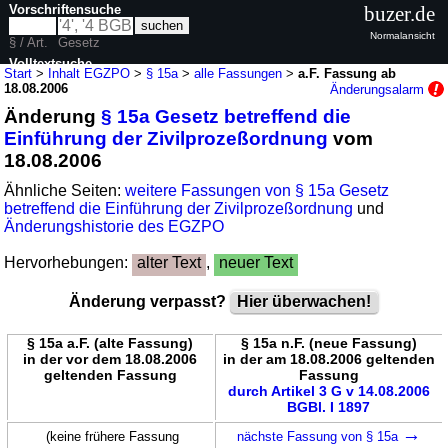
Vorschriftensuche
buzer.de
Normalansicht
§ / Art.
Gesetz
Volltextsuche
Start
>
Inhalt EGZPO
>
§ 15a
>
alle Fassungen
>
a.F. Fassung ab
18.08.2006
Änderungsalarm
nur in EGZPO
Änderung
§ 15a Gesetz betreffend die
Einführung der Zivilprozeßordnung
vom
18.08.2006
Ähnliche Seiten:
weitere Fassungen von § 15a Gesetz
betreffend die Einführung der Zivilprozeßordnung
und
Änderungshistorie des EGZPO
Hervorhebungen:
alter Text
,
neuer Text
Änderung verpasst?
Hier überwachen!
§ 15a a.F. (alte Fassung)
§ 15a n.F. (neue Fassung)
in der vor dem 18.08.2006
in der am 18.08.2006 geltenden
geltenden Fassung
Fassung
durch Artikel 3 G v 14.08.2006
BGBl. I 1897
→
(keine frühere Fassung
nächste Fassung von § 15a