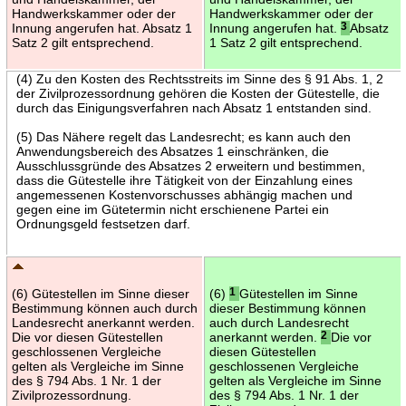
Handwerkskammer oder der
Handwerkskammer oder der
Innung angerufen hat. Absatz 1
Innung angerufen hat.
3
Absatz
Satz 2 gilt entsprechend.
1 Satz 2 gilt entsprechend.
(4) Zu den Kosten des Rechtsstreits im Sinne des § 91 Abs. 1, 2
der Zivilprozessordnung gehören die Kosten der Gütestelle, die
durch das Einigungsverfahren nach Absatz 1 entstanden sind.
(5) Das Nähere regelt das Landesrecht; es kann auch den
Anwendungsbereich des Absatzes 1 einschränken, die
Ausschlussgründe des Absatzes 2 erweitern und bestimmen,
dass die Gütestelle ihre Tätigkeit von der Einzahlung eines
angemessenen Kostenvorschusses abhängig machen und
gegen eine im Gütetermin nicht erschienene Partei ein
Ordnungsgeld festsetzen darf.
(6) Gütestellen im Sinne dieser
(6)
1
Gütestellen im Sinne
Bestimmung können auch durch
dieser Bestimmung können
Landesrecht anerkannt werden.
auch durch Landesrecht
Die vor diesen Gütestellen
anerkannt werden.
2
Die vor
geschlossenen Vergleiche
diesen Gütestellen
gelten als Vergleiche im Sinne
geschlossenen Vergleiche
des § 794 Abs. 1 Nr. 1 der
gelten als Vergleiche im Sinne
Zivilprozessordnung.
des § 794 Abs. 1 Nr. 1 der