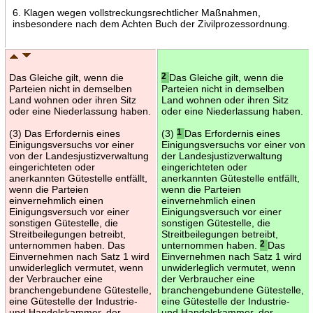
6. Klagen wegen vollstreckungsrechtlicher Maßnahmen,
insbesondere nach dem Achten Buch der Zivilprozessordnung.
Das Gleiche gilt, wenn die
2
Das Gleiche gilt, wenn die
Parteien nicht in demselben
Parteien nicht in demselben
Land wohnen oder ihren Sitz
Land wohnen oder ihren Sitz
oder eine Niederlassung haben.
oder eine Niederlassung haben.
(3) Das Erfordernis eines
(3)
1
Das Erfordernis eines
Einigungsversuchs vor einer
Einigungsversuchs vor einer von
von der Landesjustizverwaltung
der Landesjustizverwaltung
eingerichteten oder
eingerichteten oder
anerkannten Gütestelle entfällt,
anerkannten Gütestelle entfällt,
wenn die Parteien
wenn die Parteien
einvernehmlich einen
einvernehmlich einen
Einigungsversuch vor einer
Einigungsversuch vor einer
sonstigen Gütestelle, die
sonstigen Gütestelle, die
Streitbeilegungen betreibt,
Streitbeilegungen betreibt,
unternommen haben. Das
unternommen haben.
2
Das
Einvernehmen nach Satz 1 wird
Einvernehmen nach Satz 1 wird
unwiderleglich vermutet, wenn
unwiderleglich vermutet, wenn
der Verbraucher eine
der Verbraucher eine
branchengebundene Gütestelle,
branchengebundene Gütestelle,
eine Gütestelle der Industrie-
eine Gütestelle der Industrie-
und Handelskammer, der
und Handelskammer, der