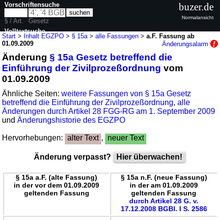
Vorschriftensuche
buzer.de
Normalansicht
§ / Art.
Gesetz
Volltextsuche
Start
>
Inhalt EGZPO
>
§ 15a
>
alle Fassungen
>
a.F. Fassung ab
01.09.2009
Änderungsalarm
nur in EGZPO
Änderung
§ 15a Gesetz betreffend die
Einführung der Zivilprozeßordnung
vom
01.09.2009
Ähnliche Seiten:
weitere Fassungen von § 15a Gesetz
betreffend die Einführung der Zivilprozeßordnung
,
alle
Änderungen durch Artikel 28 FGG-RG am 1. September 2009
und
Änderungshistorie des EGZPO
Hervorhebungen:
alter Text
,
neuer Text
Änderung verpasst?
Hier überwachen!
§ 15a a.F. (alte Fassung)
§ 15a n.F. (neue Fassung)
in der vor dem 01.09.2009
in der am 01.09.2009
geltenden Fassung
geltenden Fassung
durch Artikel 28 G. v.
17.12.2008 BGBl. I S. 2586