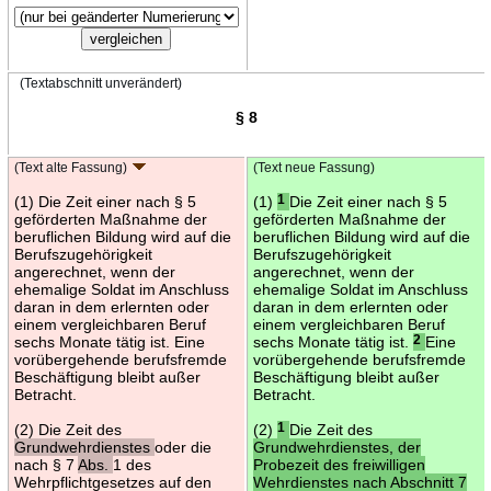
(Textabschnitt unverändert)
§ 8
(Text alte Fassung)
(Text neue Fassung)
(1) Die Zeit einer nach § 5
(1)
1
Die Zeit einer nach § 5
geförderten Maßnahme der
geförderten Maßnahme der
beruflichen Bildung wird auf die
beruflichen Bildung wird auf die
Berufszugehörigkeit
Berufszugehörigkeit
angerechnet, wenn der
angerechnet, wenn der
ehemalige Soldat im Anschluss
ehemalige Soldat im Anschluss
daran in dem erlernten oder
daran in dem erlernten oder
einem vergleichbaren Beruf
einem vergleichbaren Beruf
sechs Monate tätig ist. Eine
sechs Monate tätig ist.
2
Eine
vorübergehende berufsfremde
vorübergehende berufsfremde
Beschäftigung bleibt außer
Beschäftigung bleibt außer
Betracht.
Betracht.
(2) Die Zeit des
(2)
1
Die Zeit des
Grundwehrdienstes
oder die
Grundwehrdienstes, der
nach § 7
Abs.
1 des
Probezeit des freiwilligen
Wehrpflichtgesetzes auf den
Wehrdienstes nach Abschnitt 7