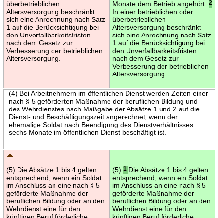
überbetrieblichen
Monate dem Betrieb angehört.
2
Altersversorgung beschränkt
In einer betrieblichen oder
sich eine Anrechnung nach Satz
überbetrieblichen
1 auf die Berücksichtigung bei
Altersversorgung beschränkt
den Unverfallbarkeitsfristen
sich eine Anrechnung nach Satz
nach dem Gesetz zur
1 auf die Berücksichtigung bei
Verbesserung der betrieblichen
den Unverfallbarkeitsfristen
Altersversorgung.
nach dem Gesetz zur
Verbesserung der betrieblichen
Altersversorgung.
(4) Bei Arbeitnehmern im öffentlichen Dienst werden Zeiten einer
nach § 5 geförderten Maßnahme der beruflichen Bildung und
des Wehrdienstes nach Maßgabe der Absätze 1 und 2 auf die
Dienst- und Beschäftigungszeit angerechnet, wenn der
ehemalige Soldat nach Beendigung des Dienstverhältnisses
sechs Monate im öffentlichen Dienst beschäftigt ist.
(5) Die Absätze 1 bis 4 gelten
(5)
1
Die Absätze 1 bis 4 gelten
entsprechend, wenn ein Soldat
entsprechend, wenn ein Soldat
im Anschluss an eine nach § 5
im Anschluss an eine nach § 5
geförderte Maßnahme der
geförderte Maßnahme der
beruflichen Bildung oder an den
beruflichen Bildung oder an den
Wehrdienst eine für den
Wehrdienst eine für den
künftigen Beruf förderliche
künftigen Beruf förderliche