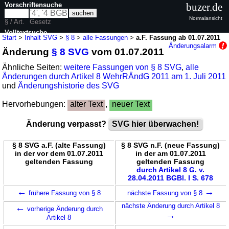
Vorschriftensuche
buzer.de
Normalansicht
§ / Art.
Gesetz
Volltextsuche
Start
>
Inhalt SVG
>
§ 8
>
alle Fassungen
>
a.F. Fassung ab 01.07.2011
Änderungsalarm
Änderung
§ 8 SVG
vom 01.07.2011
nur in SVG
Ähnliche Seiten:
weitere Fassungen von § 8 SVG
,
alle
Änderungen durch Artikel 8 WehrRÄndG 2011 am 1. Juli 2011
und
Änderungshistorie des SVG
Hervorhebungen:
alter Text
,
neuer Text
Änderung verpasst?
SVG hier überwachen!
§ 8 SVG a.F. (alte Fassung)
§ 8 SVG n.F. (neue Fassung)
in der vor dem 01.07.2011
in der am 01.07.2011
geltenden Fassung
geltenden Fassung
durch Artikel 8 G. v.
28.04.2011 BGBl. I S. 678
←
→
frühere Fassung von § 8
nächste Fassung von § 8
←
nächste Änderung durch Artikel 8
vorherige Änderung durch
→
Artikel 8