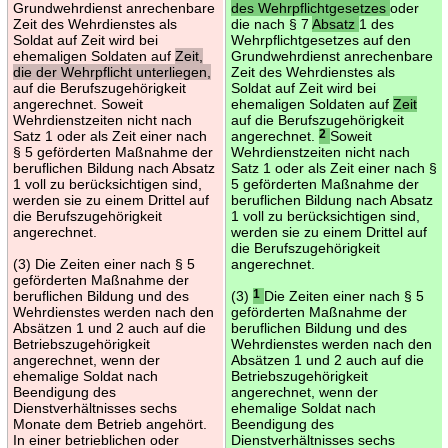
Grundwehrdienst anrechenbare
des Wehrpflichtgesetzes
oder
Zeit des Wehrdienstes als
die nach § 7
Absatz
1 des
Soldat auf Zeit wird bei
Wehrpflichtgesetzes auf den
ehemaligen Soldaten auf
Zeit,
Grundwehrdienst anrechenbare
die der Wehrpflicht unterliegen,
Zeit des Wehrdienstes als
auf die Berufszugehörigkeit
Soldat auf Zeit wird bei
angerechnet. Soweit
ehemaligen Soldaten auf
Zeit
Wehrdienstzeiten nicht nach
auf die Berufszugehörigkeit
Satz 1 oder als Zeit einer nach
angerechnet.
2
Soweit
§ 5 geförderten Maßnahme der
Wehrdienstzeiten nicht nach
beruflichen Bildung nach Absatz
Satz 1 oder als Zeit einer nach §
1 voll zu berücksichtigen sind,
5 geförderten Maßnahme der
werden sie zu einem Drittel auf
beruflichen Bildung nach Absatz
die Berufszugehörigkeit
1 voll zu berücksichtigen sind,
angerechnet.
werden sie zu einem Drittel auf
die Berufszugehörigkeit
(3) Die Zeiten einer nach § 5
angerechnet.
geförderten Maßnahme der
beruflichen Bildung und des
(3)
1
Die Zeiten einer nach § 5
Wehrdienstes werden nach den
geförderten Maßnahme der
Absätzen 1 und 2 auch auf die
beruflichen Bildung und des
Betriebszugehörigkeit
Wehrdienstes werden nach den
angerechnet, wenn der
Absätzen 1 und 2 auch auf die
ehemalige Soldat nach
Betriebszugehörigkeit
Beendigung des
angerechnet, wenn der
Dienstverhältnisses sechs
ehemalige Soldat nach
Monate dem Betrieb angehört.
Beendigung des
In einer betrieblichen oder
Dienstverhältnisses sechs