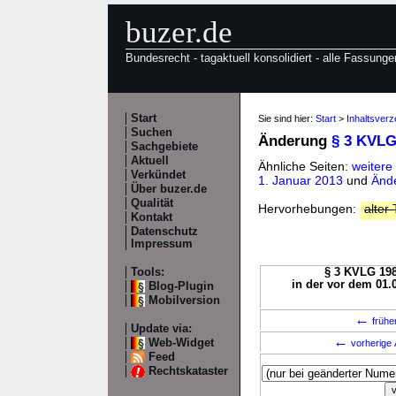
buzer.de
Bundesrecht - tagaktuell konsolidiert - alle Fassunge
Start
Sie sind hier:
Start
>
Inhaltsver
Suchen
Änderung
§ 3 KVLG
Sachgebiete
Aktuell
Ähnliche Seiten:
weitere
Verkündet
1. Januar 2013
und
Änd
Über buzer.de
Qualität
Hervorhebungen:
alter 
Kontakt
Datenschutz
Impressum
Tools:
§ 3 KVLG 198
in der vor dem 01.
Blog-Plugin
Mobilversion
←
frühe
Update via:
←
Web-Widget
vorherige 
Feed
Rechtskataster