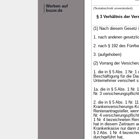
Werben auf
(Textabschnitt unverändert)
buzer.de
§ 3 Verhältnis der Ve
(1) Nach diesem Gesetz is
1. nach anderen gesetzlic
2. nach § 192 des Fünfte
3. (aufgehoben)
(2) Vorrang der Versiche
1. die in § 5 Abs. 1 Nr.
Beschäftigung für die Da
Unternehmer versichert s
1a. die in § 5 Abs. 1 Nr
Nr. 3 versicherungspflicht
2. die in § 5 Abs. 1 Nr. 
Krankenversicherungs-Ko
Rentenantragsteller, wenn
Nr. 4 versicherungspflich
1 Nr. 4 bezeichneten Rent
hat in diesem Zeitraum a
Krankenkasse nur dann zu
§ 2 Abs. 1 Nr. 4 bezeichn
durchgeführt hat,