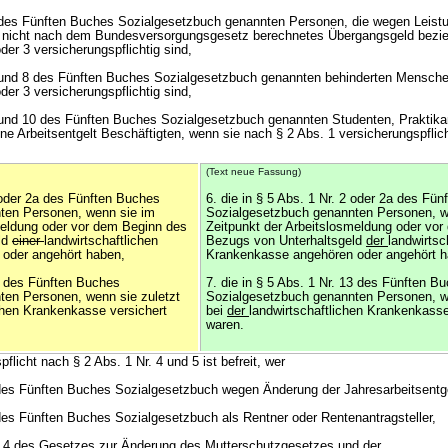
 6 des Fünften Buches Sozialgesetzbuch genannten Personen, die wegen Leist
n nicht nach dem Bundesversorgungsgesetz berechnetes Übergangsgeld bezie
der 3 versicherungspflichtig sind,
 7 und 8 des Fünften Buches Sozialgesetzbuch genannten behinderten Mensch
der 3 versicherungspflichtig sind,
 9 und 10 des Fünften Buches Sozialgesetzbuch genannten Studenten, Praktika
ne Arbeitsentgelt Beschäftigten, wenn sie nach § 2 Abs. 1 versicherungspflich
(Text neue Fassung)
2 oder 2a des Fünften Buches
6. die in § 5 Abs. 1 Nr. 2 oder 2a des Fü
ten Personen, wenn sie im
Sozialgesetzbuch genannten Personen, w
meldung oder vor dem Beginn des
Zeitpunkt der Arbeitslosmeldung oder vo
ld
einer
landwirtschaftlichen
Bezugs von Unterhaltsgeld
der
landwirtsc
oder angehört haben,
Krankenkasse angehören oder angehört h
13 des Fünften Buches
7. die in § 5 Abs. 1 Nr. 13 des Fünften B
ten Personen, wenn sie zuletzt
Sozialgesetzbuch genannten Personen, we
ichen Krankenkasse versichert
bei
der
landwirtschaftlichen Krankenkasse
waren.
flicht nach § 2 Abs. 1 Nr. 4 und 5 ist befreit, wer
 des Fünften Buches Sozialgesetzbuch wegen Änderung der Jahresarbeitsentg
 des Fünften Buches Sozialgesetzbuch als Rentner oder Rentenantragsteller,
s. 4 des Gesetzes zur Änderung des Mutterschutzgesetzes und der