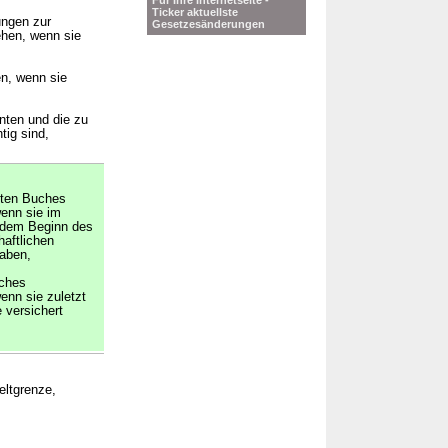
Für Ihre Internetseite -
Ticker aktuellste
ungen zur
Gesetzesänderungen
hen, wenn sie
en, wenn sie
nten und die zu
tig sind,
nften Buches
enn sie im
r dem Beginn des
haftlichen
aben,
uches
nn sie zuletzt
 versichert
eltgrenze,