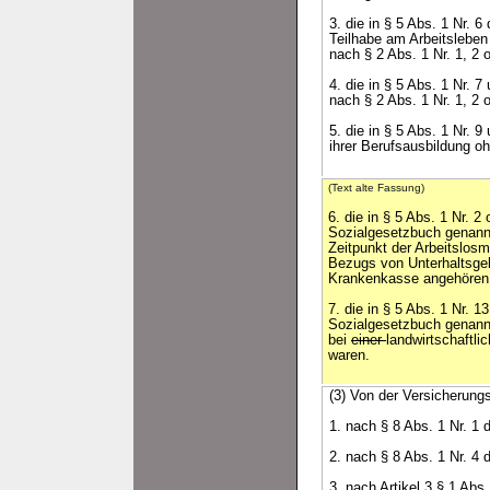
3. die in § 5 Abs. 1 Nr.
Teilhabe am Arbeitslebe
nach § 2 Abs. 1 Nr. 1, 2 o
4. die in § 5 Abs. 1 Nr.
nach § 2 Abs. 1 Nr. 1, 2 o
5. die in § 5 Abs. 1 Nr.
ihrer Berufsausbildung oh
(Text alte Fassung)
6. die in § 5 Abs. 1 Nr. 
Sozialgesetzbuch genann
Zeitpunkt der Arbeitslos
Bezugs von Unterhaltsge
Krankenkasse angehören 
7. die in § 5 Abs. 1 Nr. 
Sozialgesetzbuch genann
bei
einer
landwirtschaftl
waren.
(3) Von der Versicherungsp
1. nach § 8 Abs. 1 Nr. 1
2. nach § 8 Abs. 1 Nr. 4
3. nach Artikel 3 § 1 Ab