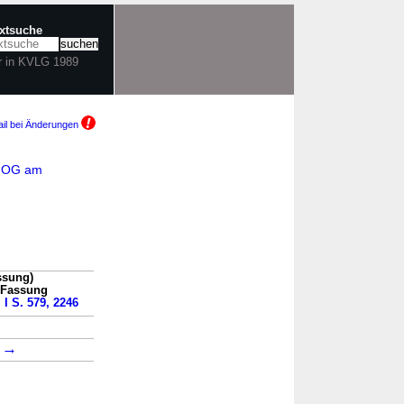
extsuche
r in KVLG 1989
il bei Änderungen
-NOG am
ssung)
n Fassung
 I S. 579, 2246
→
→
5