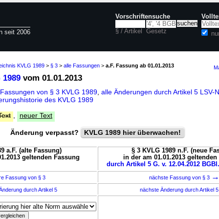
Vorschriftensuche
Vollt
§ / Artikel
Gesetz
n seit 2006
nu
zeichnis KVLG 1989
>
§ 3
>
alle Fassungen
>
a.F. Fassung ab 01.01.2013
Ma
 1989
vom 01.01.2013
 Fassungen von § 3 KVLG 1989
,
alle Änderungen durch Artikel 5 LSV
erungshistorie des KVLG 1989
Text
,
neuer Text
Änderung verpasst?
KVLG 1989 hier überwachen!
9 a.F. (alte Fassung)
§ 3 KVLG 1989 n.F. (neue Fa
01.2013 geltenden Fassung
in der am 01.01.2013 geltende
durch Artikel 5 G. v. 12.04.2012 BGBl.
re Fassung von § 3
nächste Fassung von § 3
Änderung durch Artikel 5
nächste Änderung durch Artikel 