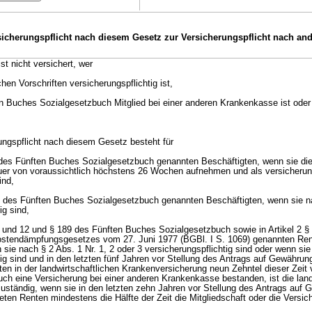
rsicherungspflicht nach diesem Gesetz zur Versicherungspflicht nach an
t nicht versichert, wer
hen Vorschriften versicherungspflichtig ist,
n Buches Sozialgesetzbuch Mitglied bei einer anderen Krankenkasse ist oder
rungspflicht nach diesem Gesetz besteht für
 1 des Fünften Buches Sozialgesetzbuch genannten Beschäftigten, wenn sie di
uer von voraussichtlich höchstens 26 Wochen aufnehmen und als versicherung
ind,
. 1 des Fünften Buches Sozialgesetzbuch genannten Beschäftigten, wenn sie n
ig sind,
11 und 12 und § 189 des Fünften Buches Sozialgesetzbuch sowie in Artikel 2 §
stendämpfungsgesetzes vom 27. Juni 1977 (BGBl. I S. 1069) genannten Ren
 sie nach § 2 Abs. 1 Nr. 1, 2 oder 3 versicherungspflichtig sind oder wenn si
tig sind und in den letzten fünf Jahren vor Stellung des Antrags auf Gewährung
en in der landwirtschaftlichen Krankenversicherung neun Zehntel dieser Zeit 
uch eine Versicherung bei einer anderen Krankenkasse bestanden, ist die land
ständig, wenn sie in den letzten zehn Jahren vor Stellung des Antrags auf 
eten Renten mindestens die Hälfte der Zeit die Mitgliedschaft oder die Versi