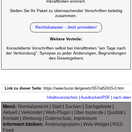
Inkrafttreten erinnert.
Stellen Sie Ihr Paket zu überwachender Vorschriften beliebig
zusammen.
Rechtskataster - Jetzt anmelden!
Weitere Vorteile:
Konsolidierte Vorschriften selbst bei Inkrafttreten "am Tage nach
der Verkündung", Synopse zu jeder Änderungen, Begründungen
des Gesetzgebers
Link zu dieser Seite
: https://www.buzer.de/gesetz/557/al52415-0.htm
Inhaltsverzeichnis
|
Ausdrucken/PDF
|
nach oben
Menü:
Normalansicht
|
Start
|
Suchen
|
Sachgebiete
|
Aktuell
|
Verkündet
|
Web-Plugin
|
Über buzer.de
|
Qualität
|
Kontakt
|
Werbung
|
Datenschutz, Impressum
informiert bleiben:
Änderungsalarm
|
Web-Widget
|
RSS-
Feed