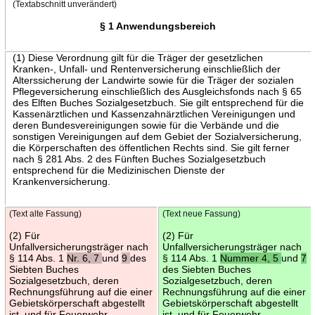
(Textabschnitt unverändert)
§ 1 Anwendungsbereich
(1) Diese Verordnung gilt für die Träger der gesetzlichen
Kranken-, Unfall- und Rentenversicherung einschließlich der
Alterssicherung der Landwirte sowie für die Träger der sozialen
Pflegeversicherung einschließlich des Ausgleichsfonds nach § 65
des Elften Buches Sozialgesetzbuch. Sie gilt entsprechend für die
Kassenärztlichen und Kassenzahnärztlichen Vereinigungen und
deren Bundesvereinigungen sowie für die Verbände und die
sonstigen Vereinigungen auf dem Gebiet der Sozialversicherung,
die Körperschaften des öffentlichen Rechts sind. Sie gilt ferner
nach § 281 Abs. 2 des Fünften Buches Sozialgesetzbuch
entsprechend für die Medizinischen Dienste der
Krankenversicherung.
(Text alte Fassung)
(Text neue Fassung)
(2) Für
(2) Für
Unfallversicherungsträger nach
Unfallversicherungsträger nach
§ 114 Abs. 1
Nr. 6, 7
und
9
des
§ 114 Abs. 1
Nummer 4, 5
und
7
Siebten Buches
des Siebten Buches
Sozialgesetzbuch, deren
Sozialgesetzbuch, deren
Rechnungsführung auf die einer
Rechnungsführung auf die einer
Gebietskörperschaft abgestellt
Gebietskörperschaft abgestellt
ist, und für Feuerwehr-
ist, und für Feuerwehr-