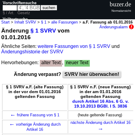
Vorschriftensuche
buzer.de
Normalansicht
§ / Art.
Gesetz
Volltextsuche
Start
>
Inhalt SVRV
>
§ 1
>
alle Fassungen
>
a.F. Fassung ab 01.01.2016
Änderungsalarm
Änderung
§ 1 SVRV
vom
nur in SVRV
01.01.2016
Ähnliche Seiten:
weitere Fassungen von § 1 SVRV
und
Änderungshistorie der SVRV
Hervorhebungen:
alter Text
,
neuer Text
Änderung verpasst?
SVRV hier überwachen!
§ 1 SVRV a.F. (alte Fassung)
§ 1 SVRV n.F. (neue Fassung)
in der vor dem 01.01.2016
in der am 01.01.2016
geltenden Fassung
geltenden Fassung
durch Artikel 16 Abs. 6 G. v.
19.10.2013 BGBl. I S. 3836
←
frühere Fassung von § 1
(heute geltende Fassung)
←
nächste Änderung durch Artikel 16
vorherige Änderung durch
→
Artikel 16