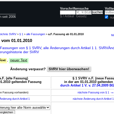
Vorschriftensuche
Vollt
§ / Artikel
Gesetz
n seit 2006
nu
zeichnis SVRV
>
§ 1
>
alle Fassungen
>
a.F. Fassung ab 01.01.2010
Ma
vom 01.01.2010
 Fassungen von § 1 SVRV
,
alle Änderungen durch Artikel 1 1. SVRVÄ
rungshistorie der SVRV
Text
,
neuer Text
Änderung verpasst?
SVRV hier überwachen!
.F. (alte Fassung)
§ 1 SVRV n.F. (neue Fass
01.2010 geltenden Fassung
in der am 01.01.2010 geltende
durch Artikel 1 V. v. 27.04.2009 BG
ere Fassung vorhanden)
nächste Fassung von § 1
Änderung durch Artikel 1
nächste Änderung durch Artikel 