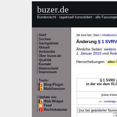
buzer.de
Bundesrecht - tagaktuell konsolidiert - alle Fassunge
Start
Sie sind hier:
Start
>
Inhaltsver
Suchen
Änderung
§ 1 SVRV
Sachgebiete
Aktuell
Ähnliche Seiten:
weitere
Verkündet
1. Januar 2010
und
Ände
Über buzer.de
Qualität
Hervorhebungen:
alter 
Kontakt
Datenschutz
Impressum
Tools:
§ 1 SVRV a
in der vor dem 01.
Blog-Plugin
Mobilversion
(keine früh
Update via:
←
Web-Widget
vorherige 
Feed
Rechtskataster