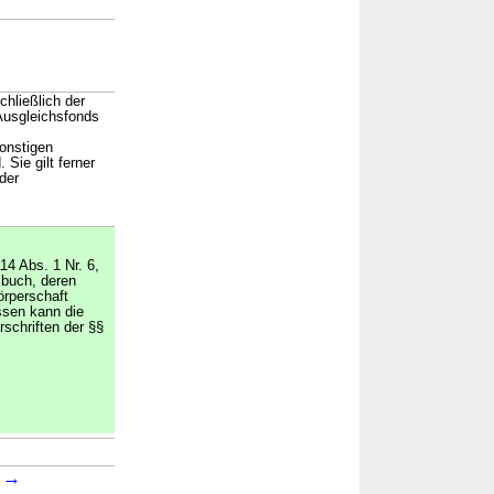
chließlich der
 Ausgleichsfonds
onstigen
Sie gilt ferner
der
14 Abs. 1 Nr. 6,
zbuch, deren
örperschaft
assen kann die
schriften der §§
→
→
1