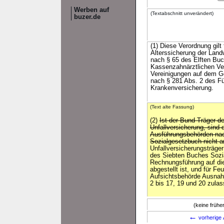
Werben auf
(Textabschnitt unverändert)
buzer.de
(1) Diese Verordnung gilt
Alterssicherung der Landw
nach § 65 des Elften Buc
Kassenzahnärztlichen Ver
Vereinigungen auf dem Geb
nach § 281 Abs. 2 des Fü
Krankenversicherung.
(Text alte Fassung)
(2)
Ist der Bund Träger de
Unfallversicherung, sind 
Ausführungsbehörden nac
Sozialgesetzbuch nicht
Unfallversicherungsträger
des Siebten Buches Sozi
Rechnungsführung auf die
abgestellt ist, und für F
Aufsichtsbehörde Ausnah
2 bis 17, 19 und 20 zulas
(keine früh
←
vorherige 