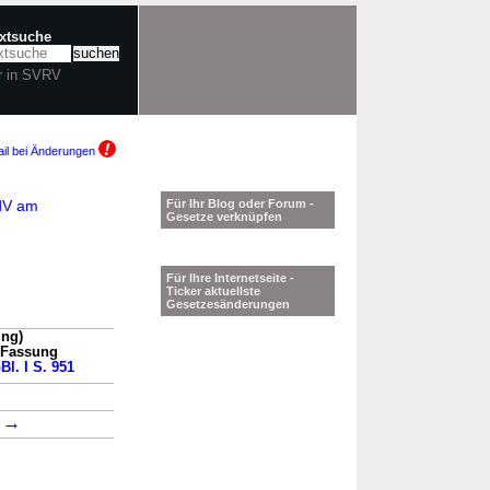
extsuche
r in SVRV
il bei Änderungen
ndV am
Für Ihr Blog oder Forum -
Gesetze verknüpfen
Für Ihre Internetseite -
Ticker aktuellste
Gesetzesänderungen
ung)
n Fassung
Bl. I S. 951
→
→
1