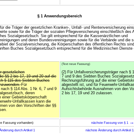
§ 1 Anwendungsbereich
 für die Träger der gesetzlichen Kranken-, Unfall- und Rentenversicherung eins
irte sowie für die Träger der sozialen Pflegeversicherung einschließlich des
hes Sozialgesetzbuch. Sie gilt entsprechend für die Kassenärztlichen und
einigungen und deren Bundesvereinigungen sowie für die Verbände und die s
iet der Sozialversicherung, die Körperschaften des öffentlichen Rechts sind. 
nften Buches Sozialgesetzbuch entsprechend für die Medizinischen Dienste 
(Text neue Fassung)
r gesetzlichen
(2) Für Unfallversicherungsträger nach § 1
die §§ 2 bis 17, 19 und 20 auf die
7 und 9 des Siebten Buches Sozialgeset
h § 115 des Siebten Buches
Rechnungsführung auf die einer Gebietsk
 anzuwenden.
Für
abgestellt ist, und für Feuerwehr-Unfallk
 nach § 114 Abs. 1 Nr. 6, 7 und 9
Aufsichtsbehörde Ausnahmen von den Vor
algesetzbuch, deren
2 bis 17, 19 und 20 zulassen.
 einer Gebietskörperschaft
euerwehr-Unfallkassen kann die
men von den Vorschriften der §§
sen.
ere Fassung vorhanden)
nächste Fassung von § 1
Änderung durch Artikel 1
nächste Änderung durch Artikel 