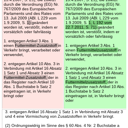
durch die Verordnung (EG) Nr.
durch die Verordnung (EG) Nr.
767/2009 des Europäischen
767/2009 des Europäischen
Parlaments und des Rates vom
Parlaments und des Rates vom
13. Juli 2009 (ABl. L 229 vom
13. Juli 2009 (ABl. L 229 vom
1.9.2009, S.
1)
geändert
1.9.2009, S.
1, L 192 vom
worden ist, verstößt, indem er
22.7.2011, S. 71)
geändert
vorsätzlich oder fahrlässig
worden ist, verstößt, indem er
vorsätzlich oder fahrlässig
1. entgegen Artikel 3 Abs. 1
einen
Futtermittel-Zusatzstoff
in
1. entgegen Artikel 3 Abs. 1
Verkehr bringt, verarbeitet oder
einen
Futtermittelzusatzstoff
in
verwendet,
Verkehr bringt, verarbeitet oder
verwendet,
2. entgegen Artikel 10 Abs. 3 in
Verbindung mit Artikel 16 Absatz
2. entgegen Artikel 10 Abs. 3 in
1 Satz 1 und Absatz 3 einen
Verbindung mit Artikel 16 Absatz
Futtermittel-Zusatzstoff,
der in
1 Satz 1 und Absatz 3 einen
das Register nach Artikel 10
Futtermittelzusatzstoff,
der in
Abs. 1 Buchstabe b Satz 2
das Register nach Artikel 10 Abs.
eingetragen ist, in Verkehr
1 Buchstabe b Satz 2
bringt oder
eingetragen ist, in Verkehr bringt
oder
3. entgegen Artikel 16 Absatz 1 Satz 1 in Verbindung mit Absatz 3
und 4 eine Vormischung von Zusatzstoffen in Verkehr bringt.
(2) Ordnungswidrig im Sinne des § 60 Abs. 4 Nr. 2 Buchstabe a