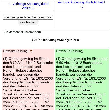
←
nächste Änderung durch Artikel 1
vorherige Änderung durch
→
Artikel 1
(Textabschnitt unverändert)
§ 36b Ordnungswidrigkeiten
(Text alte Fassung)
(Text neue Fassung)
(1) Ordnungswidrig im Sinne
(1) Ordnungswidrig im Sinne des
des § 60 Abs. 4 Nr. 2 Buchstabe
§ 60 Abs. 4 Nr. 2 Buchstabe a
a des Lebensmittel- und
des Lebensmittel- und
Futtermittelgesetzbuches
Futtermittelgesetzbuches
handelt, wer gegen die
handelt, wer gegen die
Verordnung (EG) Nr. 1831/2003
Verordnung (EG) Nr. 1831/2003
des Europäischen Parlaments
des Europäischen Parlaments
und des Rates vom 22.
und des Rates vom 22.
September 2003 über
September 2003 über
Zusatzstoffe zur Verwendung in
Zusatzstoffe zur Verwendung in
der Tierernährung (ABl. L 268
der Tierernährung (ABl. L 268
vom 18.10.2003, S. 29, L 192
vom 18.10.2003, S. 29, L 192
vom 29.5.2004, S. 34, L 98 vom
vom 29.5.2004, S. 34, L 98 vom
13.4.2007, S. 29), die zuletzt
13.4.2007, S. 29), die zuletzt