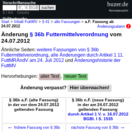
Vorschriftensuche
buzer.de
Normalansicht
§ / Art.
Gesetz
Volltextsuche
Start
>
Inhalt FuttMV
>
§ 41
>
alle Fassungen
>
a.F. Fassung ab
24.07.2012
Änderungsalarm
nur in FuttMV
Änderung
§ 36b Futtermittelverordnung
vom
24.07.2012
Ähnliche Seiten:
weitere Fassungen von § 36b
Futtermittelverordnung
,
alle Änderungen durch Artikel 1 11.
FuttMRÄndV am 24. Juli 2012
und
Änderungshistorie der
FuttMV
Hervorhebungen:
alter Text
,
neuer Text
Änderung verpasst?
Hier überwachen!
§ 36b a.F. (alte Fassung)
§ 36b n.F. (neue Fassung)
in der vor dem 24.07.2012
in der am 24.07.2012
geltenden Fassung
geltenden Fassung
durch Artikel 1 V. v. 16.07.2012
BGBl. I S. 1535
←
→
frühere Fassung von § 36b
nächste Fassung von § 36b