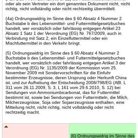
oder als sein Vertreter ein dort genanntes Dokument nicht, nicht
richtig, nicht vollständig oder nicht rechtzeitig übermittelt.
(4a) Ordnungswidrig im Sinne des § 60 Absatz 4 Nummer 2
Buchstabe b des Lebensmittel- und Futtermittelgesetzbuches
handelt, wer vorsätzlich oder fahrlässig entgegen Artikel 23
Absatz 1 Satz 1 der Verordnung (EG) Nr. 767/2009, auch in
Verbindung mit Satz 2, ein Einzelfuttermittel oder ein
Mischfuttermittel in den Verkehr bringt.
(5) Ordnungswidrig im Sinne des § 60 Absatz 4 Nummer 2
Buchstabe b des Lebensmittel- und Futtermittelgesetzbuches
handelt, wer vorsätzlich oder fahrlässig entgegen Artikel 3 der
Verordnung (EG) Nr. 1135/2009 der Kommission vom 25.
November 2009 mit Sondervorschriften für die Einfuhr
bestimmter Erzeugnisse, deren Ursprung oder Herkunft China
ist, und zur Aufhebung der Entscheidung 2008/798/EG (ABl. L
311 vom 26.11.2009, S. 3, L 161 vom 29.6.2010, S. 12) bei
Sendungen von Ammoniumbicarbonat, das für Futtermittel
bestimmt ist, sowie bei Sendungen von Futtermitteln, die Milch,
Milcherzeugnisse, Soja oder Sojaerzeugnisse enthalten, eine
Mitteilung nicht, nicht richtig, nicht vollständig oder nicht
rechtzeitig macht.
(6) Ordnungswidrig im Sinne des