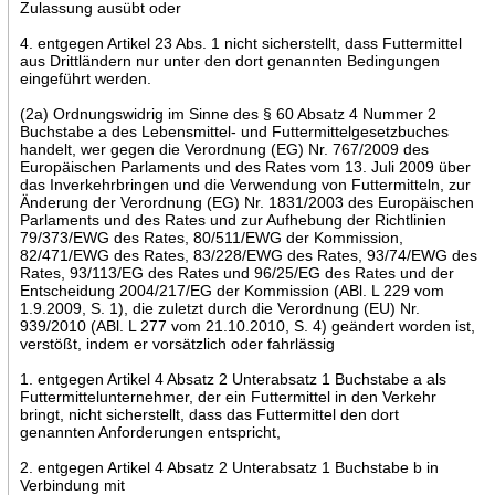
Zulassung ausübt oder
4. entgegen Artikel 23 Abs. 1 nicht sicherstellt, dass Futtermittel
aus Drittländern nur unter den dort genannten Bedingungen
eingeführt werden.
(2a) Ordnungswidrig im Sinne des § 60 Absatz 4 Nummer 2
Buchstabe a des Lebensmittel- und Futtermittelgesetzbuches
handelt, wer gegen die Verordnung (EG) Nr. 767/2009 des
Europäischen Parlaments und des Rates vom 13. Juli 2009 über
das Inverkehrbringen und die Verwendung von Futtermitteln, zur
Änderung der Verordnung (EG) Nr. 1831/2003 des Europäischen
Parlaments und des Rates und zur Aufhebung der Richtlinien
79/373/EWG des Rates, 80/511/EWG der Kommission,
82/471/EWG des Rates, 83/228/EWG des Rates, 93/74/EWG des
Rates, 93/113/EG des Rates und 96/25/EG des Rates und der
Entscheidung 2004/217/EG der Kommission (ABl. L 229 vom
1.9.2009, S. 1), die zuletzt durch die Verordnung (EU) Nr.
939/2010 (ABl. L 277 vom 21.10.2010, S. 4) geändert worden ist,
verstößt, indem er vorsätzlich oder fahrlässig
1. entgegen Artikel 4 Absatz 2 Unterabsatz 1 Buchstabe a als
Futtermittelunternehmer, der ein Futtermittel in den Verkehr
bringt, nicht sicherstellt, dass das Futtermittel den dort
genannten Anforderungen entspricht,
2. entgegen Artikel 4 Absatz 2 Unterabsatz 1 Buchstabe b in
Verbindung mit