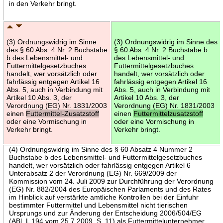
in den Verkehr bringt.
(3) Ordnungswidrig im Sinne
(3) Ordnungswidrig im Sinne des
des § 60 Abs. 4 Nr. 2 Buchstabe
§ 60 Abs. 4 Nr. 2 Buchstabe b
b des Lebensmittel- und
des Lebensmittel- und
Futtermittelgesetzbuches
Futtermittelgesetzbuches
handelt, wer vorsätzlich oder
handelt, wer vorsätzlich oder
fahrlässig entgegen Artikel 16
fahrlässig entgegen Artikel 16
Abs. 5, auch in Verbindung mit
Abs. 5, auch in Verbindung mit
Artikel 10 Abs. 3, der
Artikel 10 Abs. 3, der
Verordnung (EG) Nr. 1831/2003
Verordnung (EG) Nr. 1831/2003
einen
Futtermittel-Zusatzstoff
einen
Futtermittelzusatzstoff
oder eine Vormischung in
oder eine Vormischung in
Verkehr bringt.
Verkehr bringt.
(4) Ordnungswidrig im Sinne des § 60 Absatz 4 Nummer 2
Buchstabe b des Lebensmittel- und Futtermittelgesetzbuches
handelt, wer vorsätzlich oder fahrlässig entgegen Artikel 6
Unterabsatz 2 der Verordnung (EG) Nr. 669/2009 der
Kommission vom 24. Juli 2009 zur Durchführung der Verordnung
(EG) Nr. 882/2004 des Europäischen Parlaments und des Rates
im Hinblick auf verstärkte amtliche Kontrollen bei der Einfuhr
bestimmter Futtermittel und Lebensmittel nicht tierischen
Ursprungs und zur Änderung der Entscheidung 2006/504/EG
(ABl. L 194 vom 25.7.2009, S. 11) als Futtermittelunternehmer