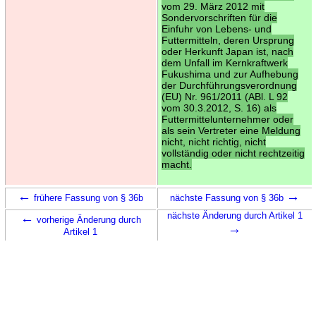
vom 29. März 2012 mit
Sondervorschriften für die
Einfuhr von Lebens- und
Futtermitteln, deren Ursprung
oder Herkunft Japan ist, nach
dem Unfall im Kernkraftwerk
Fukushima und zur Aufhebung
der Durchführungsverordnung
(EU) Nr. 961/2011 (ABl. L 92
vom 30.3.2012, S. 16) als
Futtermittelunternehmer oder
als sein Vertreter eine Meldung
nicht, nicht richtig, nicht
vollständig oder nicht rechtzeitig
macht.
←
→
frühere Fassung von § 36b
nächste Fassung von § 36b
←
nächste Änderung durch Artikel 1
vorherige Änderung durch
→
Artikel 1