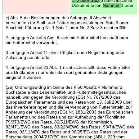
1, 2 oder Satz
3 oder Abschnitt
Dokumentation
Nummer
1 oder
c) Abs. 5 die Bestimmungen des Anhangs III Abschnitt
Vorschriften für Stall- und Fütterungseinrichtungen Satz 3 oder
Abschnitt Fütterung Nr. 1 Satz 1 oder Nr. 2 Satz 3 nicht erfüllt,
2. entgegen Artikel 5 Abs. 6 sich ein Futtermittel beschafft oder
ein Futtermittel verwendet,
3. entgegen Artikel 11 eine Tätigkeit ohne Registrierung oder
Zulassung ausübt oder
4. entgegen Artikel 23 Abs. 1 nicht sicherstellt, dass Futtermittel
aus Drittländern nur unter den dort genannten Bedingungen
eingeführt werden.
(2a) Ordnungswidrig im Sinne des § 60 Absatz 4 Nummer 2
Buchstabe a des Lebensmittel- und Futtermittelgesetzbuches
handelt, wer gegen die Verordnung (EG) Nr. 767/2009 des
Europäischen Parlaments und des Rates vom 13. Juli 2009 über
das Inverkehrbringen und die Verwendung von Futtermitteln, zur
Änderung der Verordnung (EG) Nr. 1831/2003 des Europäischen
Parlaments und des Rates und zur Aufhebung der Richtlinien
79/373/EWG des Rates, 80/511/EWG der Kommission,
82/471/EWG des Rates, 83/228/EWG des Rates, 93/74/EWG des
Rates, 93/113/EG des Rates und 96/25/EG des Rates und der
Entscheidung 2004/217/EG der Kommission (ABl. L 229 vom