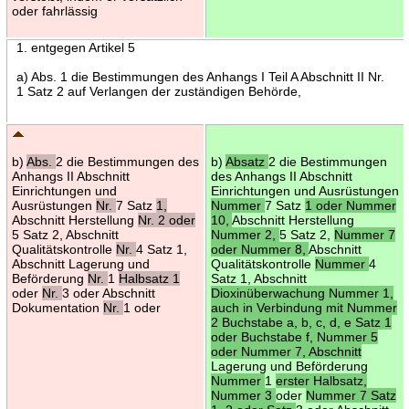
oder fahrlässig
1. entgegen Artikel 5
a) Abs. 1 die Bestimmungen des Anhangs I Teil A Abschnitt II Nr.
1 Satz 2 auf Verlangen der zuständigen Behörde,
b)
Abs.
2 die Bestimmungen des
b)
Absatz
2 die Bestimmungen
Anhangs II Abschnitt
des Anhangs II Abschnitt
Einrichtungen und
Einrichtungen und Ausrüstungen
Ausrüstungen
Nr.
7 Satz
1,
Nummer
7 Satz
1 oder Nummer
Abschnitt Herstellung
Nr. 2 oder
10,
Abschnitt Herstellung
5 Satz 2, Abschnitt
Nummer 2,
5 Satz 2,
Nummer 7
Qualitätskontrolle
Nr.
4 Satz 1,
oder Nummer 8,
Abschnitt
Abschnitt Lagerung und
Qualitätskontrolle
Nummer
4
Beförderung
Nr.
1
Halbsatz 1
Satz 1, Abschnitt
oder
Nr.
3 oder Abschnitt
Dioxinüberwachung Nummer 1,
Dokumentation
Nr.
1 oder
auch in Verbindung mit Nummer
2 Buchstabe a, b, c, d, e Satz 1
oder Buchstabe f, Nummer 5
oder Nummer 7, Abschnitt
Lagerung und Beförderung
Nummer
1
erster Halbsatz,
Nummer 3
oder
Nummer 7 Satz