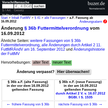
Vorschriftensuche
buzer.de
Normalansicht
§ / Art.
Gesetz
Volltextsuche
Start
>
Inhalt FuttMV
>
§ 41
>
alle Fassungen
>
a.F. Fassung ab
16.09.2012
Änderungsalarm
nur in FuttMV
Änderung
§ 36b Futtermittelverordnung
vom
16.09.2012
Ähnliche Seiten:
weitere Fassungen von § 36b
Futtermittelverordnung
,
alle Änderungen durch Artikel 2 11.
FuttMRÄndV am 16. September 2012
und
Änderungshistorie
der FuttMV
Hervorhebungen:
alter Text
,
neuer Text
Änderung verpasst?
Hier überwachen!
§ 36b a.F. (alte Fassung)
§ 36b n.F. (neue Fassung)
in der vor dem 16.09.2012
in der am 16.09.2012
geltenden Fassung
geltenden Fassung
durch Artikel 2 V. v. 16.07.2012
BGBl. I S. 1535
←
→
frühere Fassung von § 36b
nächste Fassung von § 36b