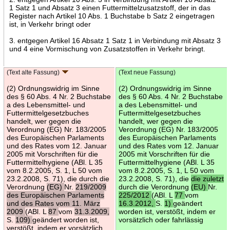
1 Satz 1 und Absatz 3 einen Futtermittelzusatzstoff, der in das
Register nach Artikel 10 Abs. 1 Buchstabe b Satz 2 eingetragen
ist, in Verkehr bringt oder
3. entgegen Artikel 16 Absatz 1 Satz 1 in Verbindung mit Absatz 3
und 4 eine Vormischung von Zusatzstoffen in Verkehr bringt.
(Text alte Fassung)
(Text neue Fassung)
(2) Ordnungswidrig im Sinne
(2) Ordnungswidrig im Sinne
des § 60 Abs. 4 Nr. 2 Buchstabe
des § 60 Abs. 4 Nr. 2 Buchstabe
a des Lebensmittel- und
a des Lebensmittel- und
Futtermittelgesetzbuches
Futtermittelgesetzbuches
handelt, wer gegen die
handelt, wer gegen die
Verordnung (EG) Nr. 183/2005
Verordnung (EG) Nr. 183/2005
des Europäischen Parlaments
des Europäischen Parlaments
und des Rates vom 12. Januar
und des Rates vom 12. Januar
2005 mit Vorschriften für die
2005 mit Vorschriften für die
Futtermittelhygiene (ABl. L 35
Futtermittelhygiene (ABl. L 35
vom 8.2.2005, S. 1, L 50 vom
vom 8.2.2005, S. 1, L 50 vom
23.2.2008, S. 71), die durch die
23.2.2008, S. 71), die
die zuletzt
Verordnung
(EG)
Nr.
219/2009
durch die Verordnung
(EU)
Nr.
des Europäischen Parlaments
225/2012
(ABl. L
77
vom
und des Rates vom 11. März
16.3.2012,
S.
1)
geändert
2009
(ABl. L
87
vom
31.3.2009,
worden ist, verstößt, indem er
S.
109)
geändert worden ist,
vorsätzlich oder fahrlässig
verstößt, indem er vorsätzlich