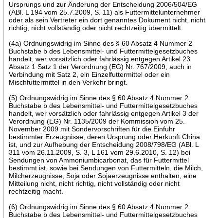
Ursprungs und zur Änderung der Entscheidung 2006/504/EG
(ABl. L 194 vom 25.7.2009, S. 11) als Futtermittelunternehmer
oder als sein Vertreter ein dort genanntes Dokument nicht, nicht
richtig, nicht vollständig oder nicht rechtzeitig übermittelt.
(4a) Ordnungswidrig im Sinne des § 60 Absatz 4 Nummer 2
Buchstabe b des Lebensmittel- und Futtermittelgesetzbuches
handelt, wer vorsätzlich oder fahrlässig entgegen Artikel 23
Absatz 1 Satz 1 der Verordnung (EG) Nr. 767/2009, auch in
Verbindung mit Satz 2, ein Einzelfuttermittel oder ein
Mischfuttermittel in den Verkehr bringt.
(5) Ordnungswidrig im Sinne des § 60 Absatz 4 Nummer 2
Buchstabe b des Lebensmittel- und Futtermittelgesetzbuches
handelt, wer vorsätzlich oder fahrlässig entgegen Artikel 3 der
Verordnung (EG) Nr. 1135/2009 der Kommission vom 25.
November 2009 mit Sondervorschriften für die Einfuhr
bestimmter Erzeugnisse, deren Ursprung oder Herkunft China
ist, und zur Aufhebung der Entscheidung 2008/798/EG (ABl. L
311 vom 26.11.2009, S. 3, L 161 vom 29.6.2010, S. 12) bei
Sendungen von Ammoniumbicarbonat, das für Futtermittel
bestimmt ist, sowie bei Sendungen von Futtermitteln, die Milch,
Milcherzeugnisse, Soja oder Sojaerzeugnisse enthalten, eine
Mitteilung nicht, nicht richtig, nicht vollständig oder nicht
rechtzeitig macht.
(6) Ordnungswidrig im Sinne des § 60 Absatz 4 Nummer 2
Buchstabe b des Lebensmittel- und Futtermittelgesetzbuches