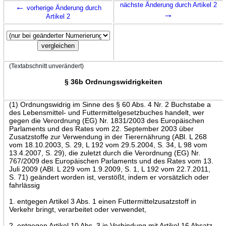
←
nächste Änderung durch Artikel 2
vorherige Änderung durch
→
Artikel 2
(Textabschnitt unverändert)
§ 36b Ordnungswidrigkeiten
(1) Ordnungswidrig im Sinne des § 60 Abs. 4 Nr. 2 Buchstabe a
des Lebensmittel- und Futtermittelgesetzbuches handelt, wer
gegen die Verordnung (EG) Nr. 1831/2003 des Europäischen
Parlaments und des Rates vom 22. September 2003 über
Zusatzstoffe zur Verwendung in der Tierernährung (ABl. L 268
vom 18.10.2003, S. 29, L 192 vom 29.5.2004, S. 34, L 98 vom
13.4.2007, S. 29), die zuletzt durch die Verordnung (EG) Nr.
767/2009 des Europäischen Parlaments und des Rates vom 13.
Juli 2009 (ABl. L 229 vom 1.9.2009, S. 1, L 192 vom 22.7.2011,
S. 71) geändert worden ist, verstößt, indem er vorsätzlich oder
fahrlässig
1. entgegen Artikel 3 Abs. 1 einen Futtermittelzusatzstoff in
Verkehr bringt, verarbeitet oder verwendet,
2. entgegen Artikel 10 Abs. 3 in Verbindung mit Artikel 16 Absatz