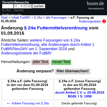
Vorschriftensuche
buzer.de
Normalansicht
§ / Art.
Gesetz
Volltextsuche
Start
>
Inhalt FuttMV
>
§ 24a
>
alle Fassungen
>
a.F. Fassung ab
01.09.2016
Änderungsalarm
nur in FuttMV
Änderung
§ 24a Futtermittelverordnung
vom
01.09.2016
Ähnliche Seiten:
weitere Fassungen von § 24a
Futtermittelverordnung
,
alle Änderungen durch Artikel 1
FuttMVNeuStrV am 1. September 2016
und
Änderungshistorie der FuttMV
Hervorhebungen:
alter Text
,
neuer Text
Änderung verpasst?
Hier überwachen!
§ 24a a.F. (alte Fassung)
§ 24a n.F. (neue Fassung)
in der vor dem 01.09.2016
in der am 01.09.2016
geltenden Fassung
geltenden Fassung
durch Artikel 1 V. v. 29.08.2016
BGBl. I S. 1998
←
frühere Fassung von § 24a
(heute geltende Fassung)