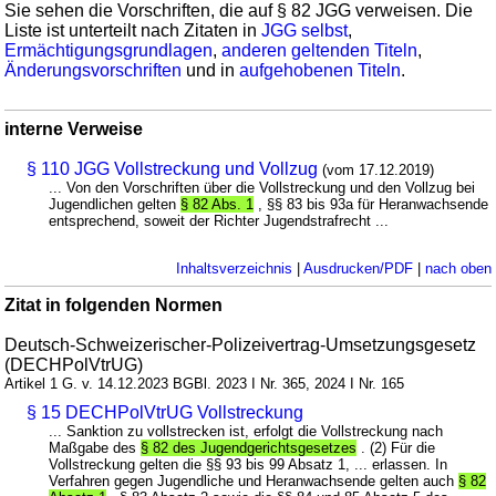
Sie sehen die Vorschriften, die auf § 82 JGG verweisen. Die
Liste ist unterteilt nach Zitaten in
JGG selbst
,
Ermächtigungsgrundlagen
,
anderen geltenden Titeln
,
Änderungsvorschriften
und in
aufgehobenen Titeln
.
interne Verweise
§ 110 JGG Vollstreckung und Vollzug
(vom 17.12.2019)
... Von den Vorschriften über die Vollstreckung und den Vollzug bei
Jugendlichen gelten
§ 82 Abs. 1
, §§ 83 bis 93a für Heranwachsende
entsprechend, soweit der Richter Jugendstrafrecht ...
Inhaltsverzeichnis
|
Ausdrucken/PDF
|
nach oben
Zitat in folgenden Normen
Deutsch-Schweizerischer-Polizeivertrag-Umsetzungsgesetz
(DECHPolVtrUG)
Artikel 1 G. v. 14.12.2023 BGBl. 2023 I Nr. 365, 2024 I Nr. 165
§ 15 DECHPolVtrUG Vollstreckung
... Sanktion zu vollstrecken ist, erfolgt die Vollstreckung nach
Maßgabe des
§ 82 des Jugendgerichtsgesetzes
. (2) Für die
Vollstreckung gelten die §§ 93 bis 99 Absatz 1, ... erlassen. In
Verfahren gegen Jugendliche und Heranwachsende gelten auch
§ 82