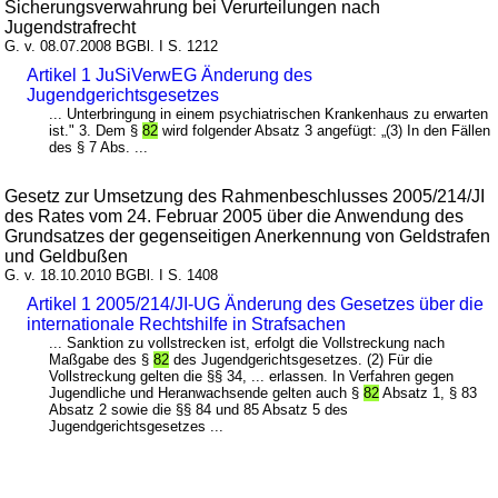
Sicherungsverwahrung bei Verurteilungen nach
Jugendstrafrecht
G. v. 08.07.2008 BGBl. I S. 1212
Artikel 1 JuSiVerwEG Änderung des
Jugendgerichtsgesetzes
... Unterbringung in einem psychiatrischen Krankenhaus zu erwarten
ist." 3. Dem §
82
wird folgender Absatz 3 angefügt: „(3) In den Fällen
des § 7 Abs. ...
Gesetz zur Umsetzung des Rahmenbeschlusses 2005/214/JI
des Rates vom 24. Februar 2005 über die Anwendung des
Grundsatzes der gegenseitigen Anerkennung von Geldstrafen
und Geldbußen
G. v. 18.10.2010 BGBl. I S. 1408
Artikel 1 2005/214/JI-UG Änderung des Gesetzes über die
internationale Rechtshilfe in Strafsachen
... Sanktion zu vollstrecken ist, erfolgt die Vollstreckung nach
Maßgabe des §
82
des Jugendgerichtsgesetzes. (2) Für die
Vollstreckung gelten die §§ 34, ... erlassen. In Verfahren gegen
Jugendliche und Heranwachsende gelten auch §
82
Absatz 1, § 83
Absatz 2 sowie die §§ 84 und 85 Absatz 5 des
Jugendgerichtsgesetzes ...