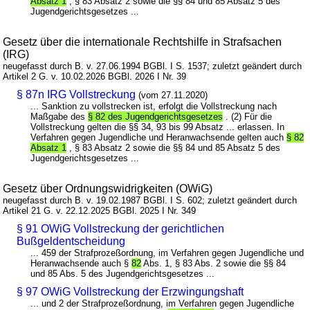
Absatz 1
, § 83 Absatz 2 sowie die §§ 84 und 85 Absatz 5 des
Jugendgerichtsgesetzes ...
Gesetz über die internationale Rechtshilfe in Strafsachen
(IRG)
neugefasst durch B. v. 27.06.1994 BGBl. I S. 1537; zuletzt geändert durch
Artikel 2 G. v. 10.02.2026 BGBl. 2026 I Nr. 39
§ 87n IRG Vollstreckung
(vom 27.11.2020)
... Sanktion zu vollstrecken ist, erfolgt die Vollstreckung nach
Maßgabe des
§ 82 des Jugendgerichtsgesetzes
. (2) Für die
Vollstreckung gelten die §§ 34, 93 bis 99 Absatz ... erlassen. In
Verfahren gegen Jugendliche und Heranwachsende gelten auch
§ 82
Absatz 1
, § 83 Absatz 2 sowie die §§ 84 und 85 Absatz 5 des
Jugendgerichtsgesetzes ...
Gesetz über Ordnungswidrigkeiten (OWiG)
neugefasst durch B. v. 19.02.1987 BGBl. I S. 602; zuletzt geändert durch
Artikel 21 G. v. 22.12.2025 BGBl. 2025 I Nr. 349
§ 91 OWiG Vollstreckung der gerichtlichen
Bußgeldentscheidung
... 459 der Strafprozeßordnung, im Verfahren gegen Jugendliche und
Heranwachsende auch §
82
Abs. 1, § 83 Abs. 2 sowie die §§ 84
und 85 Abs. 5 des Jugendgerichtsgesetzes ...
§ 97 OWiG Vollstreckung der Erzwingungshaft
... und 2 der Strafprozeßordnung, im Verfahren gegen Jugendliche