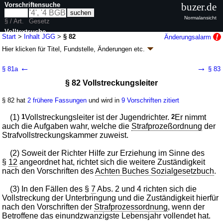
Vorschriftensuche
buzer.de
Normalansicht
§ / Art.
Gesetz
Volltextsuche
Start
>
Inhalt JGG
>
§ 82
Änderungsalarm
Hier klicken für
Titel, Fundstelle, Änderungen
etc.
nur in JGG
§ 82 - Jugendgerichtsgesetz (JGG)
←
→
§ 81a
§ 83
neugefasst durch B. v. 11.12.1974
BGBl. I S. 3427
; zuletzt geändert durch
§ 82 Vollstreckungsleiter
Artikel 21
G. v. 25.06.2021
BGBl. I S. 2099
Geltung ab 01.01.1975; FNA: 451-1
Jugendgerichtsgesetz
§ 82 hat
2 frühere Fassungen
und wird in
9 Vorschriften zitiert
31 weitere Fassungen
|
wird in 155 Vorschriften zitiert
Zweiter Teil Jugendliche
(1)
1
Vollstreckungsleiter ist der Jugendrichter.
2
Er nimmt
Drittes Hauptstück Vollstreckung und Vollzug
auch die Aufgaben wahr, welche die
Strafprozeßordnung
der
Erster Abschnitt Vollstreckung
Strafvollstreckungskammer zuweist.
Erster Unterabschnitt Verfassung der
Vollstreckung und Zuständigkeit
(2) Soweit der Richter Hilfe zur Erziehung im Sinne des
§
12
angeordnet hat, richtet sich die weitere Zuständigkeit
nach den Vorschriften des
Achten Buches Sozialgesetzbuch
.
(3) In den Fällen des §
7
Abs. 2 und 4 richten sich die
Vollstreckung der Unterbringung und die Zuständigkeit hierfür
nach den Vorschriften der
Strafprozessordnung
, wenn der
Betroffene das einundzwanzigste Lebensjahr vollendet hat.