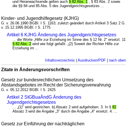
und Heranwachsende gelten auch
§ 82 Abs. 1
, § 83 Abs. 2 sowie
die §§ 84 und 85 Abs. 5 des Jugendgerichtsgesetzes ...
Kinder- und Jugendhilfegesetz (KJHG)
G. v. 26.06.1990 BGBl. I S. 1163; zuletzt geändert durch Artikel 3 Satz 2 G.
v. 15.12.1995 BGBl. I S. 1775
Artikel 6 KJHG Änderung des Jugendgerichtsgesetzes
... die Worte „Hilfe zur Erziehung im Sinne des § 12 Nr. 2" ersetzt. 11
§ 82 Abs. 2
wird wie folgt gefaßt: „(2) Soweit der Richter Hilfe zur
Erziehung im ...
Inhaltsverzeichnis
|
Ausdrucken/PDF
|
nach oben
Zitate in Änderungsvorschriften
Gesetz zur bundesrechtlichen Umsetzung des
Abstandsgebotes im Recht der Sicherungsverwahrung
G. v. 05.12.2012 BGBl. I S. 2425
Artikel 2 StGBuaÄndG Änderung des
Jugendgerichtsgesetzes
... „(1)" wird gestrichen. b) Absatz 2 wird aufgehoben. 3. In §
82
Absatz 3 wird die Angabe „3" durch die Angabe „4" ersetzt. 4. ...
Gesetz zur Einführung der nachträglichen